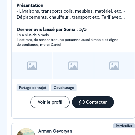
Présentation
- Livraisons, transports colis, meubles, matériel, etc. -
Déplacements, chauffeur , transport etc. Tarif avec
véhicule : 20/h TRAVAUX : - Montage mobilier -
Nettoyage acariens literie etc. - Pose étagères, rideaux
Dernier avis laissé par Sonia : 5/5
etc. - Tonte de gazon - Changement/réparation
Il y a plus de 6 mois
Il est rare, de rencontrer une personne aussi aimable et digne
robinetterie - Changement/réparation électricité Tarif
de confiance, merci Daniel
travaux : 15/h LOCATIONS : - robot nettoyeur piscine -
scarificateur gazon - tondeuse flimo, - diable modulable
(vertical+horizontal) - perceuse percutions - cutter
électrique - disqueuse - nettoyeur haute pression -
échelle alu 6m - aspirateur à eau - aspirateur anti-
acariens
Partage de trajet
Covoiturage
Voir le profil
Contacter
Particulier
Armen Gevoryan