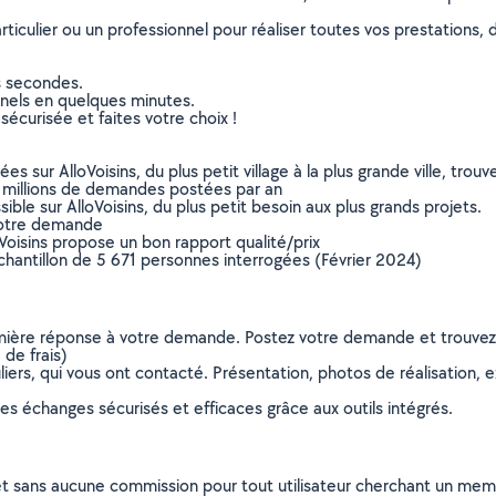
culier ou un professionnel pour réaliser toutes vos prestations, d
s secondes.
nnels en quelques minutes.
sécurisée et faites votre choix !
sur AlloVoisins, du plus petit village à la plus grande ville, tro
 millions de demandes postées par an
ible sur AlloVoisins, du plus petit besoin aux plus grands projets.
votre demande
oVoisins propose un bon rapport qualité/prix
chantillon de 5 671 personnes interrogées (Février 2024)
remière réponse à votre demande. Postez votre demande et trouve
de frais)
ers, qui vous ont contacté. Présentation, photos de réalisation, exp
s échanges sécurisés et efficaces grâce aux outils intégrés.
et sans aucune commission pour tout utilisateur cherchant un membre