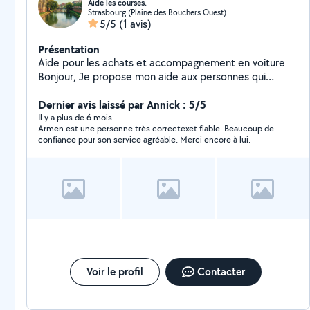
Aide les courses.
Strasbourg (Plaine des Bouchers Ouest)
5/5
(1 avis)
Présentation
Aide pour les achats et accompagnement en voiture
Bonjour, Je propose mon aide aux personnes qui
souhaitent faire leurs achats. Je peux accompagner les
clients avec ma voiture pour les courses, le transport
Dernier avis laissé par Annick : 5/5
des achats ou toute autre aide nécessaire. Je suis
Il y a plus de 6 mois
Armen est une personne très correctexet fiable. Beaucoup de
sérieux, ponctuel et disponible. N'hésitez pas à me
confiance pour son service agréable. Merci encore à lui.
contacter pour plus d'informations. Cordialement
Voir le profil
Contacter