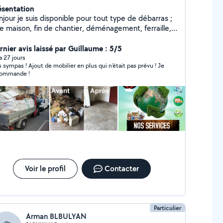
ésentation
jour je suis disponible pour tout type de débarras ;
de maison, fin de chantier, déménagement, ferraille,
e grenier, je fais aussi des trajets déchèterie ou des
ajets colis. Je suis preneur de toute vos demande.
rnier avis laissé par Guillaume : 5/5
 a 27 jours
s sympas ! Ajout de mobilier en plus qui n’était pas prévu ! Je
ommande !
Voir le profil
Contacter
Particulier
Arman BLBULYAN