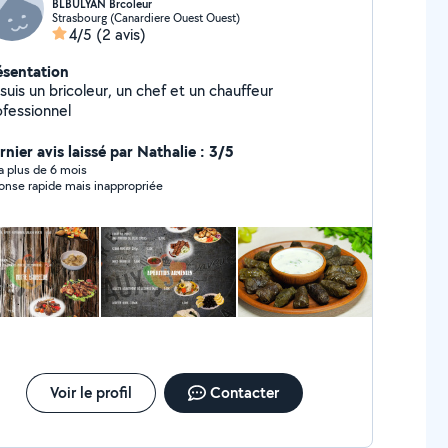
BLBULYAN Brcoleur
Strasbourg (Canardiere Ouest Ouest)
4/5
(2 avis)
ésentation
suis un bricoleur, un chef et un chauffeur
ofessionnel
nier avis laissé par Nathalie : 3/5
y a plus de 6 mois
onse rapide mais inappropriée
Voir le profil
Contacter