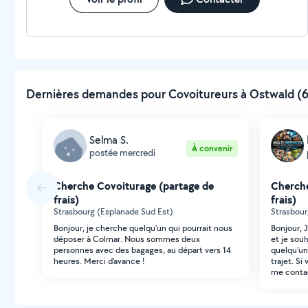
Dernières demandes pour Covoitureurs à Ostwald (6
Selma S.
À convenir
postée mercredi
Cherche Covoiturage (partage de
Cherche
frais)
frais)
Strasbourg (Esplanade Sud Est)
Strasbour
Bonjour, je cherche quelqu'un qui pourrait nous
Bonjour, J'
déposer à Colmar. Nous sommes deux
et je sou
personnes avec des bagages, au départ vers 14
quelqu'un
heures. Merci d'avance !
trajet. Si
me contac