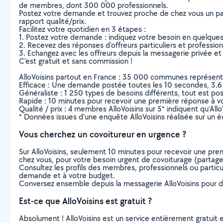
de membres, dont 300 000 professionnels.
Postez votre demande et trouvez proche de chez vous un parti
rapport qualité/prix.
Facilitez votre quotidien en 3 étapes :
1. Postez votre demande : indiquez votre besoin en quelque
2. Recevez des réponses d’offreurs particuliers et professio
3. Echangez avec les offreurs depuis la messagerie privée et 
C’est gratuit et sans commission !
AlloVoisins partout en France : 35 000 communes représentées 
Efficace : Une demande postée toutes les 10 secondes, 3.6
Généraliste : 1 250 types de besoins différents, tout est poss
Rapide : 10 minutes pour recevoir une première réponse à 
Qualité / prix : 4 membres AlloVoisins sur 5* indiquent qu’All
* Données issues d’une enquête AlloVoisins réalisée sur un é
Vous cherchez un covoitureur en urgence ?
Sur AlloVoisins, seulement 10 minutes pour recevoir une p
chez vous, pour votre besoin urgent de covoiturage (partage 
Consultez les profils des membres, professionnels ou particuli
demande et à votre budget.
Conversez ensemble depuis la messagerie AlloVoisins pour de
Est-ce que AlloVoisins est gratuit ?
Absolument ! AlloVoisins est un service entièrement gratuit 