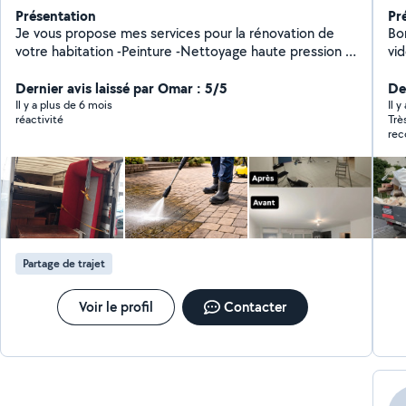
Présentation
Pr
Je vous propose mes services pour la rénovation de
Bon
votre habitation -Peinture -Nettoyage haute pression -
vi
demenagement -Organisation -Manutention J'organise
vid
et réalise des déménagements de A à Z : emballage,
Dernier avis laissé par Omar : 5/5
tr
De
chargement, transport et installation. Envoyez vos
Il y a plus de 6 mois
Il y
réactivité
Trè
demandes en message privé ou par téléphone Les
rec
langues que je parle - arménien, russe, français
Partage de trajet
Voir le profil
Contacter