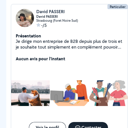
Particulier
David PASSERI
David PASSERI
Strasbourg (Foret Noire Sud)
-/5
Présentation
Je dirige mon entreprise de B2B depuis plus de trois et
je souhaite tout simplement en complément pouvoir
proposer des services à l'aide de compétences que je
maîtrise !
Aucun avis pour l'instant
Voir le profil
Contacter