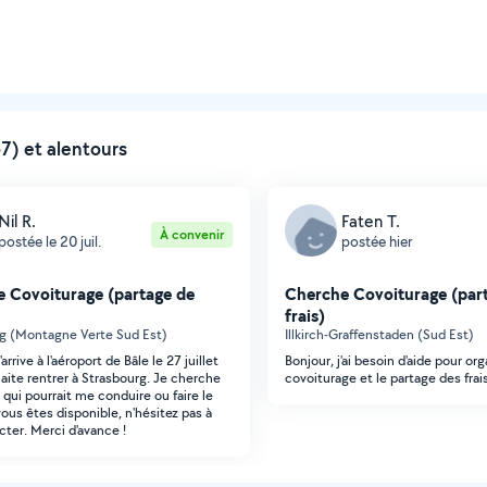
7) et alentours
Nil R.
Faten T.
À convenir
postée le 20 juil.
postée hier
 Covoiturage (partage de
Cherche Covoiturage (par
frais)
g (Montagne Verte Sud Est)
Illkirch-Graffenstaden (Sud Est)
arrive à l'aéroport de Bâle le 27 juillet
Bonjour, j'ai besoin d'aide pour or
haite rentrer à Strasbourg. Je cherche
covoiturage et le partage des frais
 qui pourrait me conduire ou faire le
 vous êtes disponible, n'hésitez pas à
ter. Merci d'avance !