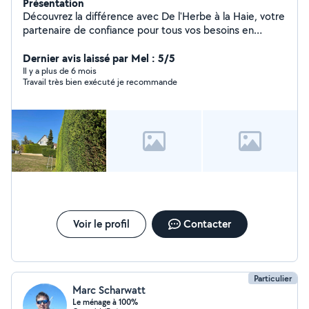
Présentation
Découvrez la différence avec De l'Herbe à la Haie, votre
partenaire de confiance pour tous vos besoins en
jardinage. Que ce soit pour la création de votre gazon,
l'entretien régulier, la taille de vos haies ou encore
Dernier avis laissé par Mel : 5/5
l'élagage des arbres, nous nous engageons à offrir des
Il y a plus de 6 mois
Travail très bien exécuté je recommande
solutions personnalisées qui répondent à vos besoins
spécifiques. Faites confiance à notre expertise et notre
souci du détail pour transformer votre jardin en véritable
havre de paix. Alors n'hésitez plus et demandez votre
devis dès maintenant et gratuitement.
Voir le profil
Contacter
Particulier
Marc Scharwatt
Le ménage à 100%