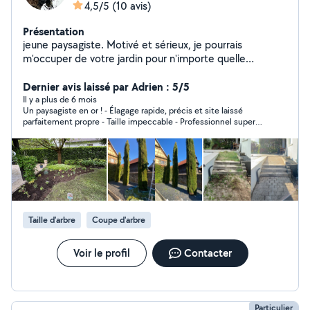
4,5/5
(10 avis)
Présentation
jeune paysagiste. Motivé et sérieux, je pourrais
m'occuper de votre jardin pour n'importe quelle
demande d'entretien
Dernier avis laissé par Adrien : 5/5
Il y a plus de 6 mois
Un paysagiste en or ! - Élagage rapide, précis et site laissé
parfaitement propre - Taille impeccable - Professionnel super
sympa , sérieux et à l'écoute - Conseils perso super utiles - Prix
très correct Rare : un artisan qui respecte ses engagements et
l’environnement de travail. À recommander les yeux fermés !"
Taille d'arbre
Coupe d'arbre
Voir le profil
Contacter
Particulier