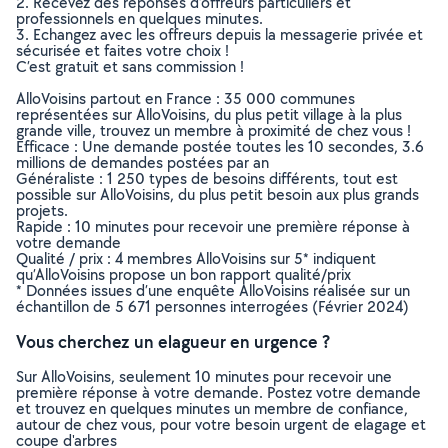
2. Recevez des réponses d’offreurs particuliers et
professionnels en quelques minutes.
3. Echangez avec les offreurs depuis la messagerie privée et
sécurisée et faites votre choix !
C’est gratuit et sans commission !
AlloVoisins partout en France : 35 000 communes
représentées sur AlloVoisins, du plus petit village à la plus
grande ville, trouvez un membre à proximité de chez vous !
Efficace : Une demande postée toutes les 10 secondes, 3.6
millions de demandes postées par an
Généraliste : 1 250 types de besoins différents, tout est
possible sur AlloVoisins, du plus petit besoin aux plus grands
projets.
Rapide : 10 minutes pour recevoir une première réponse à
votre demande
Qualité / prix : 4 membres AlloVoisins sur 5* indiquent
qu’AlloVoisins propose un bon rapport qualité/prix
* Données issues d’une enquête AlloVoisins réalisée sur un
échantillon de 5 671 personnes interrogées (Février 2024)
Vous cherchez un elagueur en urgence ?
Sur AlloVoisins, seulement 10 minutes pour recevoir une
première réponse à votre demande. Postez votre demande
et trouvez en quelques minutes un membre de confiance,
autour de chez vous, pour votre besoin urgent de elagage et
coupe d'arbres