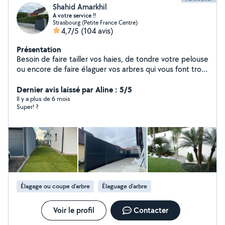
Shahid Amarkhil
A votre service !!
Strasbourg (Petite France Centre)
4,7/5
(104 avis)
Présentation
Besoin de faire tailler vos haies, de tondre votre pelouse
ou encore de faire élaguer vos arbres qui vous font trop
d'ombre, vous pouvez compter sur moi. Jardiner depuis
plus de 8 ans, je serai ravie de pouvoir mettre mon
Dernier avis laissé par Aline : 5/5
savoir faire au service de votre jardin. N'hésitez plus, je
Il y a plus de 6 mois
Super! ?
suis disponible rapidement pour répondre à tous vos
besoins.
Élagage ou coupe d'arbre
Élaguage d'arbre
Voir le profil
Contacter