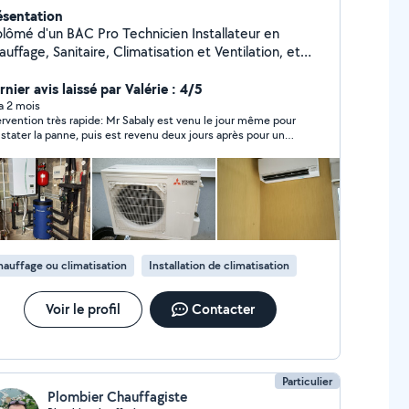
ésentation
plômé d'un BAC Pro Technicien Installateur en
uffage, Sanitaire, Climatisation et Ventilation, et
P électricien je possède 10 ans d'expérience dans le
nu pour mon sérieux, ma rigueur et
nier avis laissé par Valérie : 4/5
n travail honnête , je m'engage à fournir des
 a 2 mois
ervention très rapide: Mr Sabaly est venu le jour même pour
estations de qualité, en respectant les normes et les
stater la panne, puis est revenu deux jours après pour un
lais. Ma polyvalence et mon expertise me
toyage complet des unités. Pas de miracle sur une
rmettent de m'adapter à divers projets, tout en
matisation ancienne, mais on a clairement gagné en
antissant un travail soigné et professionnel.
formance après son passage. Mr Sabaly est fiable,
que, à l’écoute et professionnel. Nous referons appel à
si besoin !
auffage ou climatisation
Installation de climatisation
Voir le profil
Contacter
Particulier
Plombier Chauffagiste