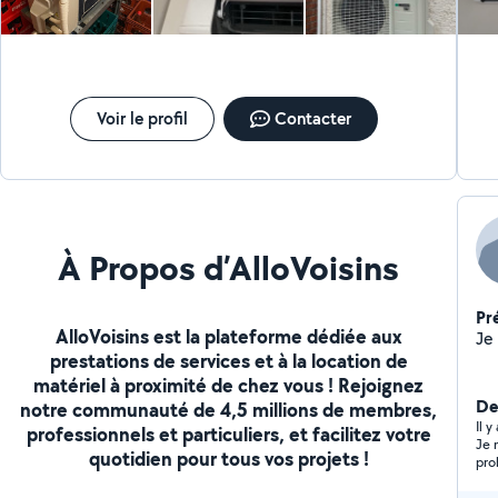
je 
re
pan
bo
Voir le profil
Contacter
À Propos d’AlloVoisins
Pr
AlloVoisins est la plateforme dédiée aux
prestations de services et à la location de
matériel à proximité de chez vous ! Rejoignez
De
notre communauté de 4,5 millions de membres,
Il 
professionnels et particuliers, et facilitez votre
Je 
quotidien pour tous vos projets !
prob