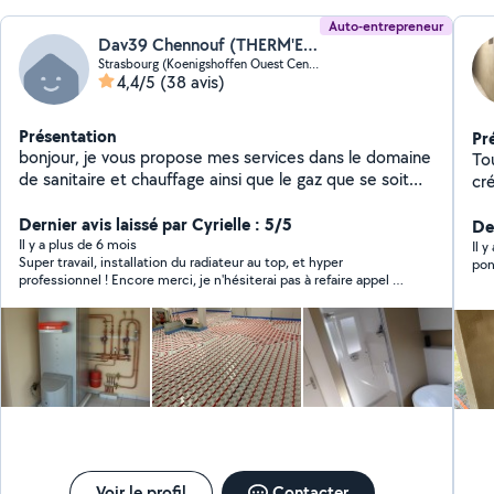
Auto-entrepreneur
Dav39 Chennouf (THERM'EAU ENERGIE)
Strasbourg (Koenigshoffen Ouest Centre-Est)
4,4/5
(38 avis)
Présentation
Pr
bonjour, je vous propose mes services dans le domaine
To
de sanitaire et chauffage ainsi que le gaz que se soit
cré
dans l'entretien et l'installation et aussi une bonne
pei
expérience dans la débouchage. Travail, soignée,
Dernier avis laissé par Cyrielle : 5/5
De
sérieux, propre, et respectant votre intérieur, par un
Il y a plus de 6 mois
Il 
Super travail, installation du radiateur au top, et hyper
pon
artisan amoureux de son métier.
professionnel ! Encore merci, je n'hésiterai pas à refaire appel à
toi, je recommande à 100% !
Voir le profil
Contacter