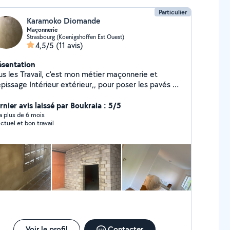
Particulier
Karamoko Diomande
Maçonnerie
Strasbourg (Koenigshoffen Est Ouest)
4,5/5
(11 avis)
ésentation
us les Travail, c'est mon métier maçonnerie et
pissage Intérieur extérieur,, pour poser les pavés et
nture le petit bricolag
rnier avis laissé par Boukraia : 5/5
y a plus de 6 mois
ctuel et bon travail
Voir le profil
Contacter