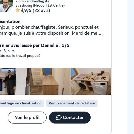
Plombier chauffagiste
Strasbourg (Neudorf Est Centre)
4,9/5
(22 avis)
ésentation
our, plombier chauffagiste. Sérieux, ponctuel et
namique, je suis à votre disposition. Merci de me
ntacter par message.
nier avis laissé par Danielle : 5/5
 a 18 jours
fais pas le travail proposé
auffage ou climatisation
Remplacement de radiateur
Voir le profil
Contacter