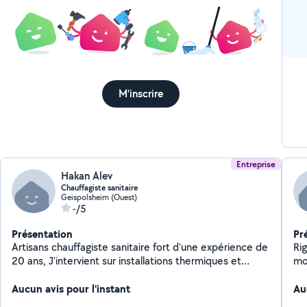
M'inscrire
Entreprise
Hakan Alev
Chauffagiste sanitaire
Geispolsheim (Ouest)
-/5
Présentation
Pr
Artisans chauffagiste sanitaire fort d'une expérience de
Ri
20 ans, J'intervient sur installations thermiques et
mo
sanitaire, remplacement de chaudière, de chauffe eau,
wc... Je réalise également des salle de bain clé en main
Aucun avis pour l'instant
Au
Mes prestation sont évidement garantie décennale RC