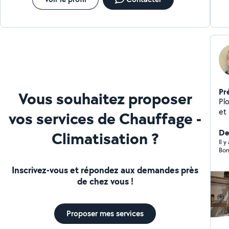
Pr
Vous souhaitez proposer
Plo
et bric
vos services de Chauffage -
petit
d'i
De
Climatisation ?
Il 
Bon
Inscrivez-vous et répondez aux demandes près
de chez vous !
Proposer mes services