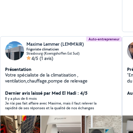
Auto-entrepreneur
Maxime Lemmer (LEMM'AIR)
Frigoriste climaticien
Strasbourg (Koenigshoffen Est Sud)
4/5
(1 avis)
Présentation
Pr
Votre spécialiste de la climatisation ,
"E
ventilation,chauffage,pompe de relevage
du 
l'
Dernier avis laissé par Med El Hadi : 4/5
dé
Au
sy
Il y a plus de 6 mois
Je n'ai pas fait affaire avec Maxime, mais il faut relever la
co
rapidité de ses réponses et la qualité de nos échanges
cha
j'i
de
mit