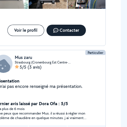
réalise des travaux électriques, tels que le
mplacement de prises, d'ampoules et le contrôle des
nes sur les tableaux électriques, afin de garantir le
n fonctionnement de toutes vos installations."
Voir le profil
Contacter
Particulier
Mus zaru
Strasbourg (Cronenbourg Est Centre-Ouest)
5/5
(3 avis)
ésentation
Je n'ai pas encore renseigné ma présentation.
rnier avis laissé par Dora Ofa : 5/5
y a plus de 6 mois
ne peux que recommander Mus. il a réussi à régler mon
lème de chaudière en quelque minutes. j ai vraiment
admiré son dévouement et efficacité. merci encore