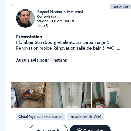
Particulier
Seyed Hossein Mousavi
Sos sanitaire
Strasbourg (Gare Sud Est)
-/5
Présentation
Plombier Strasbourg et alentours Dépannage &
Rénovation rapide Rénovation salle de bain & WC :
rénovation complète, douche à l'italienne, WC
suspendu, baignoire, modernisation équipements
Aucun avis pour l'instant
sanitaires Dépannage & installation : fuites,
débouchage, robinet, lavabo, siphon, radiateur,
chauffe-eau, flexible douche Chauffage & équipements
: installation et réparation radiateur, entretien et
remplacement chauffe-eau / ballon Petits travaux :
remplacement joints, réparations rapides, entretien
général plomberie Travail propre et soigné Intervention
rapide Prix raisonnables Devis gratuit Strasbourg et
alentours Réponse rapide assurée
Chauffage ou climatisation
Installation de VMC
Voir le profil
Contacter