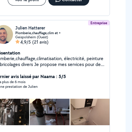
Entreprise
Julien Hatterer
Plomberie,chauffage,clim et +
Geispolsheim (Ouest)
4,9/5
(21 avis)
ésentation
mberie,chauffage,climatisation, électricité, peinture
olages divers Je propose mes services pour des
s et moyens travaux. Prix attractifs et délais
ntervention rapide
rnier avis laissé par Naama : 5/5
y a plus de 6 mois
ne prestation de Julien