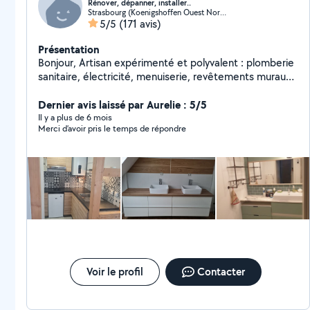
Rénover, dépanner, installer..
Strasbourg (Koenigshoffen Ouest Nord-Ouest)
5/5
(171 avis)
Présentation
Bonjour, Artisan expérimenté et polyvalent : plomberie
sanitaire, électricité, menuiserie, revêtements muraux
et sol, peinture... Je peux vous proposer mes services.
Travail soigné et de qualité, devis gratuit.
Dernier avis laissé par Aurelie : 5/5
Cordialement.
Il y a plus de 6 mois
Merci d’avoir pris le temps de répondre
Voir le profil
Contacter