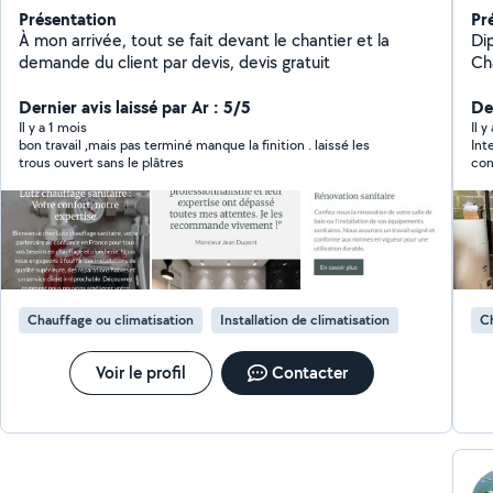
Présentation
Pr
À mon arrivée, tout se fait devant le chantier et la
Di
demande du client par devis, devis gratuit
Cha
CA
Dernier avis laissé par Ar : 5/5
domaine. Recon
Der
mo
Il y a 1 mois
Il y
bon travail ,mais pas terminé manque la finition . laissé les
Int
pr
trous ouvert sans le plâtres
con
dé
net
pe
cli
gar
per
sympathi
lui 
Chauffage ou climatisation
Installation de climatisation
Ch
Voir le profil
Contacter