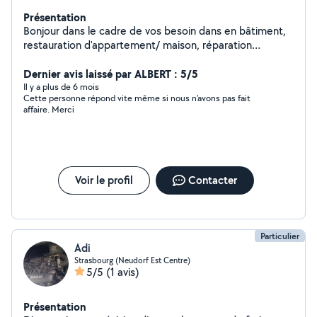
Présentation
Bonjour dans le cadre de vos besoin dans en bâtiment,
restauration d'appartement/ maison, réparation
mécanique auto lourde et/ou légère, n'hésitez pas à
faire appel à mes services. Je suis une personne très
Dernier avis laissé par ALBERT : 5/5
rigoureux ponctuel acidue et minitueux dans mon travail.
Il y a plus de 6 mois
Cette personne répond vite même si nous n'avons pas fait
Ma priorité est d'être à l'écoute. Je ne travaille pas dans
affaire. Merci
le but de pouvoir chiffrer mes besoins, mais plutôt par
passion et fournir un travail digne d'un professionnel. Ça
sera à cœur joie de vous servir et pouvoir vous offrir des
tarifs attractif.
Voir le profil
Contacter
Particulier
Adi
Strasbourg (Neudorf Est Centre)
5/5
(1 avis)
Présentation