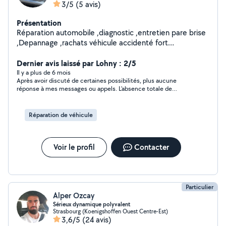
3/5
(5 avis)
Présentation
Réparation automobile ,diagnostic ,entretien pare brise
,Depannage ,rachats véhicule accidenté fort
,kilométrage ,problème de carte grise ou même pour
pièces
Dernier avis laissé par Lohny : 2/5
Il y a plus de 6 mois
Après avoir discuté de certaines possibilités, plus aucune
réponse à mes messages ou appels. L'absence totale de
réponse n'est pas très correcte
Réparation de véhicule
Voir le profil
Contacter
Particulier
Alper Ozcay
Sérieux dynamique polyvalent
Strasbourg (Koenigshoffen Ouest Centre-Est)
3,6/5
(24 avis)