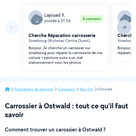
Lajouad Y.
M
À convenir
postée à 21:54
p
Cherche Réparation carrosserie
Cherche 
Strasbourg (Krutenau Centre Ouest)
Strasbourg
Bonjour, Je cherche un carrossier sur
Bonjour, ma
strasbourg pour réparer la carrosserie de ma
réparation 
voiture + peinture suite a un mal
stationnement voici les photos
Prestations de services
Carossiers
Bas-rhin
Ostwald
Carrossier à Ostwald : tout ce qu’il faut
savoir
Comment trouver un carossier à Ostwald ?