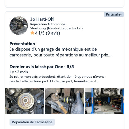
Particulier
Jo Harti-Ohl
Réparation Automobile
Strasbourg (Neudorf Est Centre Est)
4,1/5
(9 avis)
Présentation
Je dispose d'un garage de mécanique est de
carrosserie, pour toute réparations au meilleur prix
n'hésitez pas.
Dernier avis laissé par One : 5/5
Il y a 3 mois
Je retire mon avis précédent, étant donné que nous n'avons
pas fait affaire d'une part. Et d'autre part, honnêtement
l'échange était cordial et honnête. Alors, je rétablit la justice et
bonne continuation.
Réparation de carrosserie