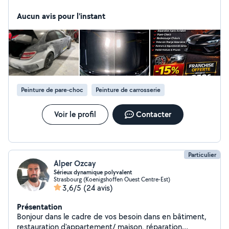
Illkirch-Graffenstaden. Passionnés par l'automobile et le
travail bien fait, nous accompagnons nos clients pour
Aucun avis pour l'instant
remettre leur véhicule en état, avec sérieux,
transparence et finitions soignées. Nos prestations :
Carrosserie toutes marques Peinture automobile
Réparation & peinture de jantes Polish carrosserie
Rénovation de phares Réparations suite à sinistre Devis
gratuit Travail soigné & délais respectés Assurance
acceptée Franchise offerte jusqu'à 350 selon conditions
Peinture de pare-choc
Peinture de carrosserie
1A route d'Eschau Illkirch-Graffenstaden Contact rapide
par message ou téléphone N'hésitez pas à nous écrire,
Voir le profil
Contacter
nous répondrons avec plaisir à votre demande.
Particulier
Alper Ozcay
Sérieux dynamique polyvalent
Strasbourg (Koenigshoffen Ouest Centre-Est)
3,6/5
(24 avis)
Présentation
Bonjour dans le cadre de vos besoin dans en bâtiment,
restauration d'appartement/ maison, réparation