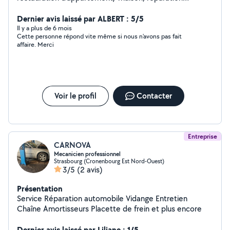
mécanique auto lourde et/ou légère, n'hésitez pas à
faire appel à mes services. Je suis une personne très
Dernier avis laissé par ALBERT : 5/5
rigoureux ponctuel acidue et minitueux dans mon travail.
Il y a plus de 6 mois
Cette personne répond vite même si nous n'avons pas fait
Ma priorité est d'être à l'écoute. Je ne travaille pas dans
affaire. Merci
le but de pouvoir chiffrer mes besoins, mais plutôt par
passion et fournir un travail digne d'un professionnel. Ça
sera à cœur joie de vous servir et pouvoir vous offrir des
tarifs attractif.
Voir le profil
Contacter
Entreprise
CARNOVA
Mecanicien professionnel
Strasbourg (Cronenbourg Est Nord-Ouest)
3/5
(2 avis)
Présentation
Service Réparation automobile Vidange Entretien
Chaîne Amortisseurs Placette de frein et plus encore
Dernier avis laissé par Liliane : 1/5