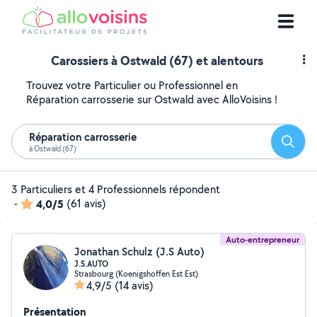
Carossiers à Ostwald (67) et alentours
Trouvez votre Particulier ou Professionnel en
Réparation carrosserie sur Ostwald avec AlloVoisins !
Réparation carrosserie
Reche
à Ostwald (67)
3 Particuliers et 4 Professionnels répondent
-
4,0/5
(61 avis)
Auto-entrepreneur
Jonathan Schulz (J.S Auto)
J.S.AUTO
Strasbourg (Koenigshoffen Est Est)
4,9/5
(14 avis)
Présentation