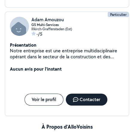
Particulier
Adam Amouzou
GS Multi-Services
Illkirch-Graffenstaden (Est)
-/5
Présentation
Notre entreprise est une entreprise multidisciplinaire
opérant dans le secteur de la construction et des
services liés au bâtiment. Nos domaines d'activité
comprennent une gamme variée de services, tels que la
Aucun avis pour l'instant
construction, la rénovation, tous travaux de couverture-
zinguerie et d'étanchéité, l'activité de dératisation et
d'élimination des nuisibles, le nettoyage chez les
particuliers, le nettoyage dans les bureaux et les
espaces publics, le nettoyage de grands chantiers, la
Voir le profil
Contacter
peinture sur bâtiment, les grands débarras, le nettoyage
de hottes de cuisines, et bien d'autres encore.
À Propos d’AlloVoisins