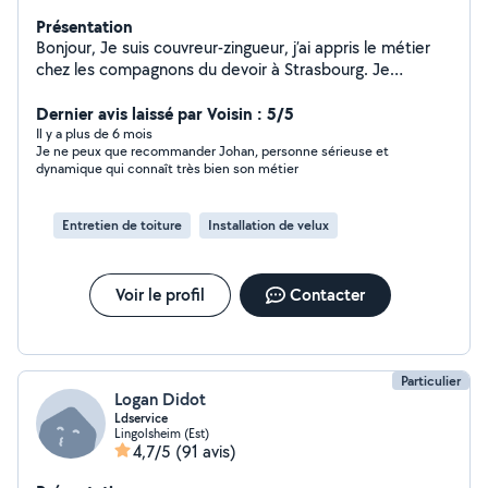
Présentation
Bonjour, Je suis couvreur-zingueur, j’ai appris le métier
chez les compagnons du devoir à Strasbourg. Je
bénéficie aussi d’un diplome de cordiste pour les accès
plus difficile. Pour toutes demandes ou plus
Dernier avis laissé par Voisin : 5/5
d’information, n’hesitez pas à me contactez
Il y a plus de 6 mois
Je ne peux que recommander Johan, personne sérieuse et
dynamique qui connaît très bien son métier
Entretien de toiture
Installation de velux
Voir le profil
Contacter
Particulier
Logan Didot
Ldservice
Lingolsheim (Est)
4,7/5
(91 avis)