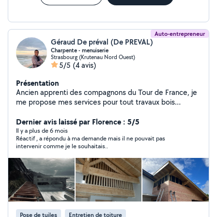
Auto-entrepreneur
Géraud De préval (De PREVAL)
Charpente - menuiserie
Strasbourg (Krutenau Nord Ouest)
5/5
(4 avis)
Présentation
Ancien apprenti des compagnons du Tour de France, je
me propose mes services pour tout travaux bois
(agencement, terrasse, pergola, volets, charpente,
mezzanine)
Dernier avis laissé par Florence : 5/5
Il y a plus de 6 mois
Réactif , a répondu à ma demande mais il ne pouvait pas
intervenir comme je le souhaitais..
Pose de tuiles
Entretien de toiture