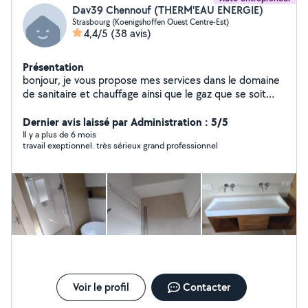
Dav39 Chennouf (THERM'EAU ENERGIE)
Strasbourg (Koenigshoffen Ouest Centre-Est)
4,4/5
(38 avis)
Présentation
bonjour, je vous propose mes services dans le domaine
de sanitaire et chauffage ainsi que le gaz que se soit
dans l'entretien et l'installation et aussi une bonne
expérience dans la débouchage. Travail, soignée,
Dernier avis laissé par Administration : 5/5
sérieux, propre, et respectant votre intérieur, par un
Il y a plus de 6 mois
travail exeptionnel. très sérieux grand professionnel
artisan amoureux de son métier.
Voir le profil
Contacter