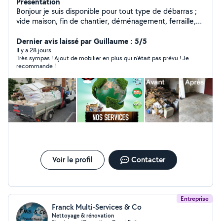
Présentation
Bonjour je suis disponible pour tout type de débarras ;
vide maison, fin de chantier, déménagement, ferraille,
vide grenier, je fais aussi des trajets déchèterie ou des
trajets colis. Je suis preneur de toute vos demande.
Dernier avis laissé par Guillaume : 5/5
Il y a 28 jours
Très sympas ! Ajout de mobilier en plus qui n’était pas prévu ! Je
recommande !
Voir le profil
Contacter
Entreprise
Franck Multi-Services & Co
Nettoyage & rénovation