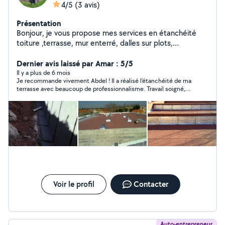
4/5
(3 avis)
Présentation
Bonjour, je vous propose mes services en étanchéité
toiture ,terrasse, mur enterré, dalles sur plots,
recherche de fuite....
Dernier avis laissé par Amar : 5/5
Il y a plus de 6 mois
Je recommande vivement Abdel ! Il a réalisé l’étanchéité de ma
terrasse avec beaucoup de professionnalisme. Travail soigné,
rapide et efficace, le résultat est vraiment au top. Merci encore
pour ton sérieux et ton savoir-faire !
Voir le profil
Contacter
Auto-entrepreneur