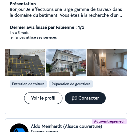
Présentation
Bonjour Je effectuons une large gamme de travaux dans
le domaine du bâtiment. Vous êtes à la recherche d'un
artisan pouvant effectuer le ravalement de votre
façade, la pose de crépi ou de peinture extérieur Vous
Dernier avis laissé par Fabienne : 1/5
souhaitez également rénovez votre intérieur pour lui
Il y a 3 mois
je n'ai pas utilisé ses services
donner un nouvel éclat ? Je proposons également des
prestations de décoration d'intérieur peinture mur et
plafond Avec plus de 20 ans d'expérience
Cordialement, Delage joachim
Entretien de toiture
Réparation de gouttière
Voir le profil
Contacter
Auto-entrepreneur
Aldo Meinhardt (Alsace couverture)
Couvreur zingueur