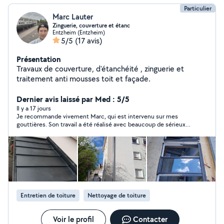
Particulier
Marc Lauter
Zinguerie, couverture et étanc
Entzheim (Entzheim)
5/5
(17 avis)
Présentation
Travaux de couverture, d'étanchéité , zinguerie et
traitement anti mousses toit et façade.
Dernier avis laissé par Med : 5/5
Il y a 17 jours
Je recommande vivement Marc, qui est intervenu sur mes
gouttières. Son travail a été réalisé avec beaucoup de sérieux,
de professionnalisme et de soin. Ponctuel, sympathique et de
bon conseil, il a pris le temps de tout vérifier et d’effectuer une
intervention de qualité. Je suis entièrement satisfait du
résultat et je n’hésiterai pas à faire de nouveau appel à lui.
Merci encore Marc !
Entretien de toiture
Nettoyage de toiture
Voir le profil
Contacter