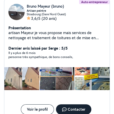
Auto-entrepreneur
Bruno Mayeur (bruno)
Artisan peintre
Strasbourg (Gare Nord Ouest)
3,6/5
(20 avis)
Présentation
artisan Mayeur je vous propose mais services de
nettoyage et traitement de toitures et de mise en
peinture de toiture traitement de façade pignon muret
& mise en peinture de ravalement de façade petite
Dernier avis laissé par Serge : 5/5
maçonnerie travaux diverses disponible au merci
Il y a plus de 6 mois
personne très sympathique, de bons conseils,
cordialement possibilité de payer en plusieurs fois sans
frais par virement ou par chèque travaux effectués
rapidement et soigneux qualifié pour toutes sortes de
travaux
Voir le profil
Contacter