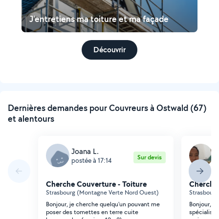
J'entretiens ma toiture et ma façade
Découvrir
Dernières demandes pour Couvreurs à Ostwald (67)
et alentours
Joana L.
E
Sur devis
postée à 17:14
p
Cherche Couverture - Toiture
Cherche 
Strasbourg (Montagne Verte Nord Ouest)
Strasbourg
Bonjour, je cherche quelqu'un pouvant me
Bonjour, j
poser des tomettes en terre cuite
spécialisée