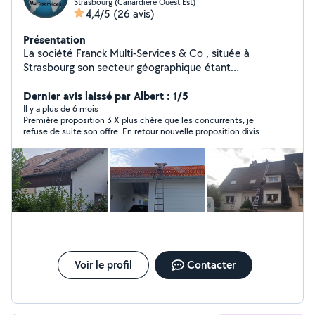
Strasbourg (Canardiere Ouest Est)
4,4/5
(26 avis)
Présentation
La société Franck Multi-Services & Co , située à
Strasbourg son secteur géographique étant
essentiellement concentré sur le grand Est. Nos
domaines d'activités Nettoyage extérieurs toitures,
Dernier avis laissé par Albert : 1/5
façades, dallages, locaux industriels et fin de chantier
Il y a plus de 6 mois
Première proposition 3 X plus chère que les concurrents, je
Rénovation intérieurs et extérieurs peinture murs
refuse de suite son offre. En retour nouvelle proposition divisée
plafonds façades, pose de fibre, pose de revêtements
par 3 Pas sérieux
divers type PVC, parquet flottants Montage et
installation mobiliers meubles en KIT, dressing, cuisine
Travaux extérieurs tonte de pelouse, débroussaillage,
taille de haie, entretien jardin Nous étudions toutes
propositions UNE QUESTION NOUS AVONS TOUJOURS
LA REPONSE UN DOUTE NOUS AVONS TOUJOURS
DES SOLUTIONS Contactez-nous tous les jours de 9h à
19h Devis Gratuit Franck Multi-Services & Co 67100
STRASBOURG
Voir le profil
Contacter