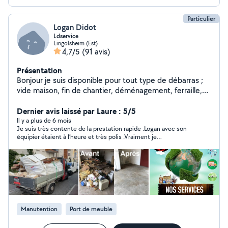
Particulier
Logan Didot
Ldservice
Lingolsheim (Est)
4,7/5
(91 avis)
Présentation
Bonjour je suis disponible pour tout type de débarras ;
vide maison, fin de chantier, déménagement, ferraille,
vide grenier, je fais aussi des trajets déchèterie ou des
trajets colis. Je suis preneur de toute vos demande.
Dernier avis laissé par Laure : 5/5
Il y a plus de 6 mois
Je suis très contente de la prestation rapide .Logan avec son
équipier étaient à l’heure et très polis .Vraiment je
recommande à 1000 % et je n’hésiterai pas à faire à eux à
nouveau .Merci encore
Manutention
Port de meuble