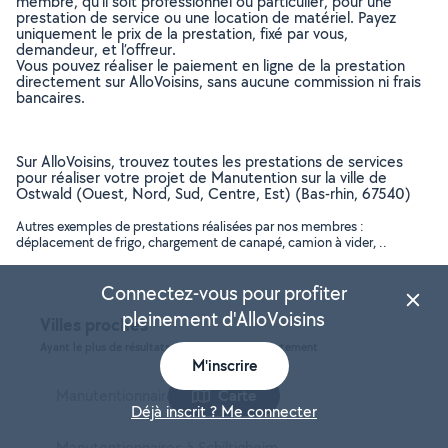
membre, qu’il soit professionnel ou particulier, pour une
prestation de service ou une location de matériel. Payez
uniquement le prix de la prestation, fixé par vous,
demandeur, et l’offreur.
Vous pouvez réaliser le paiement en ligne de la prestation
directement sur AlloVoisins, sans aucune commission ni frais
bancaires.
Sur AlloVoisins, trouvez toutes les prestations de services
pour réaliser votre projet de Manutention sur la ville de
Ostwald (Ouest, Nord, Sud, Centre, Est) (Bas-rhin, 67540)
Autres exemples de prestations réalisées par nos membres :
déplacement de frigo, chargement de canapé, camion à vider, ..
Connectez-vous pour profiter
pleinement d'AlloVoisins
Villes proches
Ayant le plus de résultats, dans le même département
M'inscrire
Manutentionnaires à Strasbourg
Carte
Déjà inscrit ? Me connecter
Manutentionnaires à Schiltigheim