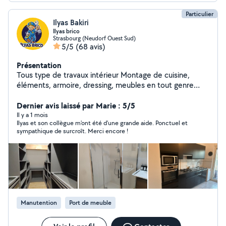
Particulier
Ilyas Bakiri
Ilyas brico
Strasbourg (Neudorf Ouest Sud)
5/5
(68 avis)
Présentation
Tous type de travaux intérieur Montage de cuisine,
éléments, armoire, dressing, meubles en tout genre
Plombrie ,installation vasque wc... Électricité installation
électroménager Placo et réaménagement intérieur
Dernier avis laissé par Marie : 5/5
Il y a 1 mois
Ilyas et son collègue m'ont été d'une grande aide. Ponctuel et
sympathique de surcroît. Merci encore !
Manutention
Port de meuble