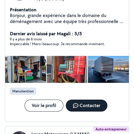
Présentation
Bonjour, grande expérience dans le domaine du
déménagement avec une équipe très professionnelle et
dynamique et des outils utiles au bon fonctionnement,
je vous propose mes services pour tous vos
Dernier avis laissé par Magali : 5/5
déménagements régionaux ... N'hésitez pas à me
Il y a plus de 6 mois
Impeccable ! Merci beaucoup. Je recommande vivement.
contacter pour un devis rapide. Engagement et travail
de qualité garantie.
Manutention
Voir le profil
Contacter
Auto-entrepreneur