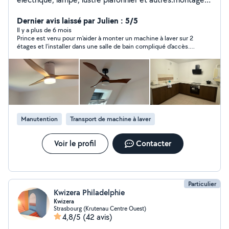
des meubles, kit ,cuisine découpe de plan de travail et
plomberie
Dernier avis laissé par Julien : 5/5
Il y a plus de 6 mois
Prince est venu pour m'aider à monter un machine à laver sur 2
étages et l'installer dans une salle de bain compliqué d'accès.
Merci beaucoup, tout s'est très bien passé. Prince est très
sympathique et merci aussi à son collègue d'être venu aussi
aider !
Manutention
Transport de machine à laver
Voir le profil
Contacter
Particulier
Kwizera Philadelphie
Kwizera
Strasbourg (Krutenau Centre Ouest)
4,8/5
(42 avis)