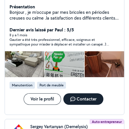
Présentation
Bonjour , je m'occupe par mes bricoles en périodes
creuses ou calme .la satisfaction des différents clients
ou partenaires est mon souci . Merci de vous avoir sur
ma page
Dernier avis laissé par Paul : 5/5
Il y a 1 mois
Gautier a été très professionnel, efficace, soigneux et
sympathique pour m'aider à déplacer et installer un canapé. Je
le recommande vivement !
Manutention
Port de meuble
Voir le profil
Contacter
Auto-entrepreneur
Sergey Vartanyan (Demelysis)