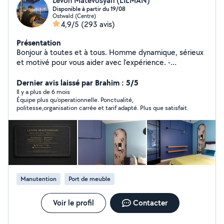
Levon Matevosyan (LILMAN)
Disponible à partir du 19/08
Ostwald (Centre)
4,9/5
(293 avis)
Présentation
Bonjour à toutes et à tous. Homme dynamique, sérieux
et motivé pour vous aider avec l'expérience. -
Déménagement. -Évacuation de déchets. -Manutention.
-Livraison. -Montage de meubles en kit. -Bricolage et
Dernier avis laissé par Brahim : 5/5
multiservices. -Rénovation. MERCI et à bientôt.
Il y a plus de 6 mois
Équipe plus qu'operationnelle. Ponctualité,
politesse,organisation carrée et tarif adapté. Plus que satisfait.
Manutention
Port de meuble
Voir le profil
Contacter