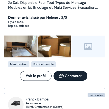
Je Suis Disponible Pour Tout Types de Montage
Meubles en kit Bricolage et Multi Services Èvacuation
Déchets- Gravats Je Peux Vous Aider Si Vous Avez
Besoin De Gros Bras
Dernier avis laissé par Helene : 5/5
Il y a 5 mois
Rapide, efficace
Manutention
Port de meuble
Voir le profil
Contacter
Particulier
Franck Bamba
Renaissance
Illkirch-Graffenstaden (Centre)