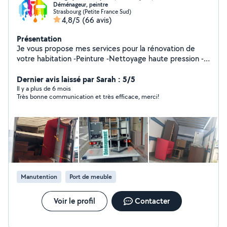
Déménageur, peintre
Strasbourg (Petite France Sud)
4,8/5
(66 avis)
Présentation
Je vous propose mes services pour la rénovation de
votre habitation -Peinture -Nettoyage haute pression -
demenagement -Organisation -Manutention J'organise
et réalise des déménagements de A à Z : emballage,
Dernier avis laissé par Sarah : 5/5
chargement, transport et installation. Envoyez vos
Il y a plus de 6 mois
Très bonne communication et très efficace, merci!
demandes en message privé ou par téléphone Les
langues que je parle - arménien, russe, français
Manutention
Port de meuble
Voir le profil
Contacter