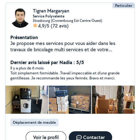
Particulier
Tigran Margaryan
Service Polyvalente
Strasbourg (Cronenbourg Est Centre-Ouest)
4,9/5
(72 avis)
Présentation
Je propose mes services pour vous aider dans les
travaux de bricolage multi services et de votre
déménagement. Avec une expérience et un savoir-faire
dans plusieurs domaines, je vous accompagne pour
Dernier avis laissé par Nadia : 5/5
faciliter vos projets. Montage et démontage de
Il y a plus de 6 mois
Toit simplement formidable. Travail impeccable et d'une grande
meubles Travaux de bricolage et multi services à
gentillesse. Je recommande les yeux fermés. Bravo et merci.
domicile Réparations et installations diverses Travaux de
rénovation et d'aménagement intérieur Peinture
intérieure Travaux d'électricité et de plomberie Pourquoi
me choisir ? Travail soigné et efficace Matériel adapté
et solutions personnalisées Respect des délais et des
exigences du client Contactez-moi dès maintenant pour
un service de qualité !
Déplacement de meuble
Voir le profil
Contacter