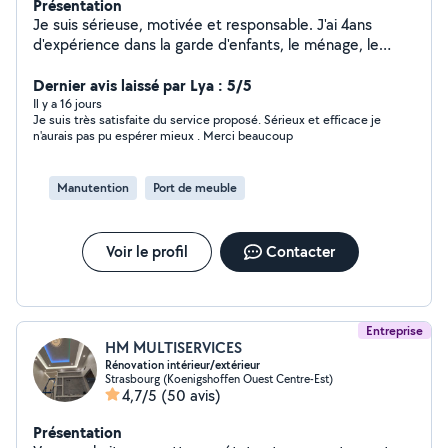
Présentation
Je suis sérieuse, motivée et responsable. J'ai 4ans
d'expérience dans la garde d'enfants, le ménage, le
repassage et l'aide aux personnes âgées. J'aime rendre
service et faire mon travail avec soin.
Dernier avis laissé par Lya : 5/5
Il y a 16 jours
Je suis très satisfaite du service proposé. Sérieux et efficace je
n'aurais pas pu espérer mieux . Merci beaucoup
Manutention
Port de meuble
Voir le profil
Contacter
Entreprise
HM MULTISERVICES
Rénovation intérieur/extérieur
Strasbourg (Koenigshoffen Ouest Centre-Est)
4,7/5
(50 avis)
Présentation