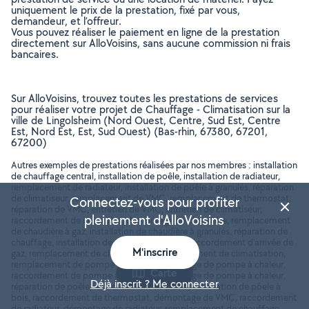
uniquement le prix de la prestation, fixé par vous,
demandeur, et l’offreur.
Vous pouvez réaliser le paiement en ligne de la prestation
directement sur AlloVoisins, sans aucune commission ni frais
bancaires.
Sur AlloVoisins, trouvez toutes les prestations de services
pour réaliser votre projet de Chauffage - Climatisation sur la
ville de Lingolsheim (Nord Ouest, Centre, Sud Est, Centre
Est, Nord Est, Est, Sud Ouest) (Bas-rhin, 67380, 67201,
67200)
Autres exemples de prestations réalisées par nos membres : installation
de chauffage central, installation de poêle, installation de radiateur,
remplacement de radiateur, installation de poêle à granulés, réparation
de climatiseur, remplacement de VMC, remplacement de thermostat,
Connectez-vous pour profiter
réparation de VMC, entretien de VMC, entretien de climatiseur,
pleinement d'AlloVoisins
raccordement de chaudière, démontage de chaudière, remplacement
de chaudière à gaz, installation de chaudière à granulés, réparation de
chauffage, installation de chauffage au fuel, raccordement d'arrivée de
M'inscrire
gaz, remplacement de climatisation, raccordement de climatisation,
remplacement de pompe à chaleur, dépannage de pompe à chaleur,
Carte
raccordement de pompe à chaleur, démontage de pompe à chaleur,
Déjà inscrit ? Me connecter
réparation de poêle, raccordement de poêle, installation de pôele à
bois, raccordement de thermostat, démontage de VMC, raccordement
de radiateur, démontage de radiateur, remplacement de chauffage,