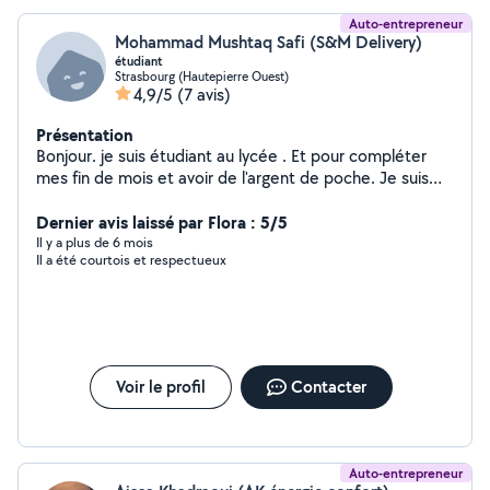
Auto-entrepreneur
Mohammad Mushtaq Safi (S&M Delivery)
étudiant
Strasbourg (Hautepierre Ouest)
4,9/5
(7 avis)
Présentation
Bonjour. je suis étudiant au lycée . Et pour compléter
mes fin de mois et avoir de l'argent de poche. Je suis
prêt à compléter vos services et à vous aider dans vos
tâches peu importe le genre tant que c'est du travail.
Dernier avis laissé par Flora : 5/5
Vous pouvez compter sur moi . Cordialement Idriss
Il y a plus de 6 mois
Il a été courtois et respectueux
Voir le profil
Contacter
Auto-entrepreneur