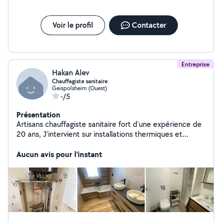
Voir le profil
Contacter
Entreprise
Hakan Alev
Chauffagiste sanitaire
Geispolsheim (Ouest)
-/5
Présentation
Artisans chauffagiste sanitaire fort d'une expérience de
20 ans, J'intervient sur installations thermiques et
sanitaire, remplacement de chaudière, de chauffe eau,
wc... Je réalise également des salle de bain clé en main
Aucun avis pour l'instant
Mes prestation sont évidement garantie décennale RC
pro, je suis outillé afin d'intervenir sur tout matériaux
acier, cuivre , per, multicouche... Cordialement