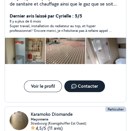
de sanitaire et chauffage ainsi que le gaz que se soit
dans l'entretien et l'installation et aussi une bonne
expérience dans la débouchage. Travail, soignée,
Dernier avis laissé par Cyrielle : 5/5
sérieux, propre, et respectant votre intérieur, par un
Il y a plus de 6 mois
Super travail, installation du radiateur au top, et hyper
artisan amoureux de son métier.
professionnel ! Encore merci, je n'hésiterai pas à refaire appel à
toi, je recommande à 100% !
Voir le profil
Contacter
Particulier
Karamoko Diomande
Maçonnerie
Strasbourg (Koenigshoffen Est Ouest)
4,5/5
(11 avis)