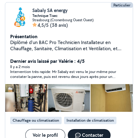
Particulier
Sabaly SA energy
Technique Tisec
Strasbourg (Cronenbourg Ouest Ouest)
4,5/5
(38 avis)
Présentation
Diplômé d'un BAC Pro Technicien Installateur en
Chauffage, Sanitaire, Climatisation et Ventilation, et
CAP électricien je possède 10 ans d'expérience dans le
domaine. Reconnu pour mon sérieux, ma rigueur et mon
Dernier avis laissé par Valérie : 4/5
travail honnête , je m'engage à fournir des prestations
Il y a 2 mois
Intervention très rapide: Mr Sabaly est venu le jour même pour
de qualité, en respectant les normes et les délais. Ma
constater la panne, puis est revenu deux jours après pour un
polyvalence et mon expertise me permettent de
nettoyage complet des unités. Pas de miracle sur une
m'adapter à divers projets, tout en garantissant un
climatisation ancienne, mais on a clairement gagné en
travail soigné et professionnel.
performance après son passage. Mr Sabaly est fiable,
sympathique, à l’écoute et professionnel. Nous referons appel à
lui si besoin !
Chauffage ou climatisation
Installation de climatisation
Voir le profil
Contacter