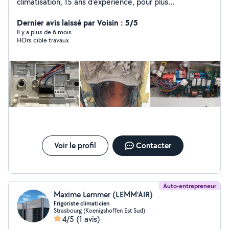
climatisation, 15 ans d'expérience, pour plus
d'informations contactez-moi. Salut touts le monde
Dernier avis laissé par Voisin : 5/5
Il y a plus de 6 mois
HOrs cible travaux
Voir le profil
Contacter
Auto-entrepreneur
Maxime Lemmer (LEMM'AIR)
Frigoriste climaticien
Strasbourg (Koenigshoffen Est Sud)
4/5
(1 avis)