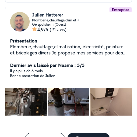
Entreprise
Julien Hatterer
Plomberie,chauffage,clim et +
Geispolsheim (Ouest)
4,9/5
(21 avis)
Présentation
Plomberie,chauffage,climatisation, électricité, peinture
et bricolages divers Je propose mes services pour des
petits et moyens travaux. Prix attractifs et délais
d'intervention rapide
Dernier avis laissé par Naama : 5/5
Il y a plus de 6 mois
Bonne prestation de Julien