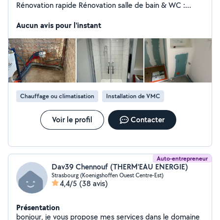
Rénovation rapide Rénovation salle de bain & WC :
rénovation complète, douche à l'italienne, WC
suspendu, baignoire, modernisation équipements
Aucun avis pour l'instant
sanitaires Dépannage & installation : fuites,
débouchage, robinet, lavabo, siphon, radiateur, chauffe-
eau, flexible douche Chauffage & équipements :
installation et réparation radiateur, entretien et
remplacement chauffe-eau / ballon Petits travaux :
remplacement joints, réparations rapides, entretien
général plomberie Travail propre et soigné Intervention
Chauffage ou climatisation
Installation de VMC
rapide Prix raisonnables Devis gratuit Strasbourg et
alentours Réponse rapide assurée
Voir le profil
Contacter
Auto-entrepreneur
Dav39 Chennouf (THERM'EAU ENERGIE)
Strasbourg (Koenigshoffen Ouest Centre-Est)
4,4/5
(38 avis)
Présentation
bonjour, je vous propose mes services dans le domaine