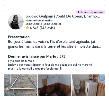
Auto-entrepreneur
Ludovic Guilpain (L'outil Du Coeur, L'harmonie Globale)
Homme toutes mains
Saint-Outrille (Saint-Outrille)
4,8/5
(145 avis)
Présentation
Bonjour à tous les voisins Fils d'exploitant agricole, j'ai
grandi les mains dans la terre et les clés à molette dans
les poches. Diplômé en agriculture et en mécanique, je
ne me contente pas de "réparer" : je mets toute mon
Dernier avis laissé par Marlo : 5/5
expérience et ma rigueur au service de vos projets.
Il y a plus de 6 mois
Ludovic est venu réparer le four de ma gaziniere qui ne marché
Pourquoi me contacter ? Parce que pour moi, rien ne se
plus , je le conseille très professionnel !!!
jette, tout se répare et tout se transforme ! Ce que je
réalise pour vous : Espaces Verts : De la création
paysagère à l'entretien minutieux. Je connais les plantes
et la terre, je saurai faire revivre votre jardin. Mécanique
Une panne ? Un entretien ? SOS Électroménager &
Bricolage : Ne rachetez pas de neuf avant que j'aie jeté
un œil ! Je m'adapte à tous vos petits et grands soucis
du quotidien. Ma philosophie : L'entraide avant tout