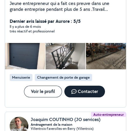
Jeune entrepreneur qui a fait ces preuve dans une
grande entreprise pendant plus de 5 ans .Travail
toujours propres et soigné , Très important toujours le
sourire
Dernier avis laissé par Aurore : 5/5
Il y a plus de 6 mois
très réactif et professionnel
Menuiserie
Changement de porte de garage
Voir le profil
Contacter
Auto-entrepreneur
Joaquim COUTINHO (JO services)
Aménagement de la maison
Villentrois-Faverolles-en-Berry (Villentrois)