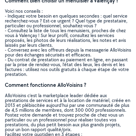
Comment bien choisir un menuisier à Valençay ?
Voici nos conseils :
- Indiquez votre besoin en quelques secondes : quel service
recherchez-vous ? Est-ce urgent ? Quel type de prestataire,
particulier ou professionnel, souhaitez-vous ?
- Consultez la liste de tous les menuisiers, proches de chez
vous à Valençay ! Sur leur profil, consultez les services
proposés, les photos de leurs réalisations, les notes et avis
laissés par leurs clients.
- Conversez avec les offreurs depuis la messagerie AlloVoisins
pour des échanges sécurisés et efficaces.
- Du contrat de prestation au paiement en ligne, en passant
par la prise de rendez-vous, l’état des lieux, les devis et les
factures : utilisez nos outils gratuits à chaque étape de votre
prestation.
Comment fonctionne AlloVoisins ?
AlloVoisins c’est la marketplace leader dédiée aux
prestations de services et à la location de matériel, créée en
2013 et plébiscitée aujourd’hui par une communauté de plus
de 4,5 millions de membres, dont 300 000 professionnels.
Postez votre demande et trouvez proche de chez vous un
particulier ou un professionnel pour réaliser toutes vos
prestations, du plus petit besoin aux plus grands projets,
pour un bon rapport qualité/prix.
Facilitez votre quotidien en 3 étapes :