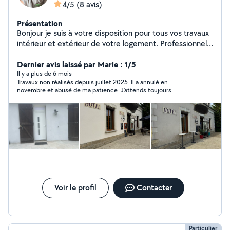
4/5
(8 avis)
Présentation
Bonjour je suis à votre disposition pour tous vos travaux
intérieur et extérieur de votre logement. Professionnel
et à l'écoute, je travaille minutieusement et
proprement. N'hésitez pas à me contacter.
Dernier avis laissé par Marie : 1/5
Cordialement. Jo services .
Il y a plus de 6 mois
Travaux non réalisés depuis juillet 2025. Il a annulé en
novembre et abusé de ma patience. J'attends toujours
l'acompte versé, toujours rien à ce jour. Je vais entamer des
démarches. Difficile de faire confiance aujourd'hui surtout
après une expérience malhonnête.
Voir le profil
Contacter
Particulier