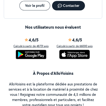
Dans le monde agricole, on sait ce que signifie se serrer
les coudes.C'est cette valeur que je vous apporte
Voir le profil
Contacter
aujourd'hui. Conseils 100% gratuits. Ne restez pas
bloqué avec une panne ou un jardin en friche.
Contactez-moi
Nos utilisateurs nous évaluent
4,6/5
4,6/5
Calculé à partir de 48731 avis
Calculé à partir de 66000 avis
À Propos d’AlloVoisins
AlloVoisins est la plateforme dédiée aux prestations de
services et à la location de matériel à proximité de chez
vous ! Rejoignez notre communauté de 4,5 millions de
membres, professionnels et particuliers, et facilitez
votre quotidien pour tous vos projets !