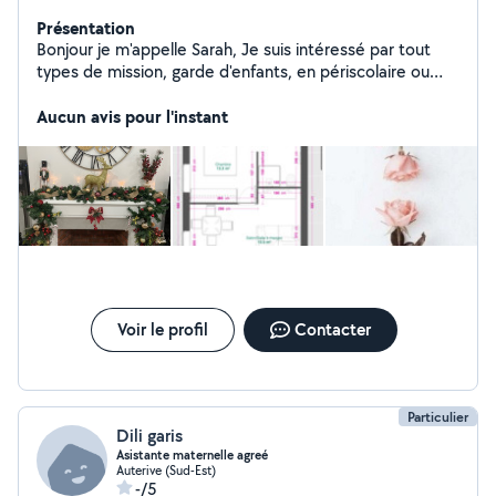
Présentation
Bonjour je m'appelle Sarah, Je suis intéressé par tout
types de mission, garde d'enfants, en périscolaire ou
autre, dog-sitting, ménage, garde/compagnie jeune
enfant ou personne âgé... Et plein d'autre ! Je serais
Aucun avis pour l'instant
ravie de mettre mes services à votre disposition! Peut
être à très bientôt !
Voir le profil
Contacter
Particulier
Dili garis
Asistante maternelle agreé
Auterive (Sud-Est)
-/5