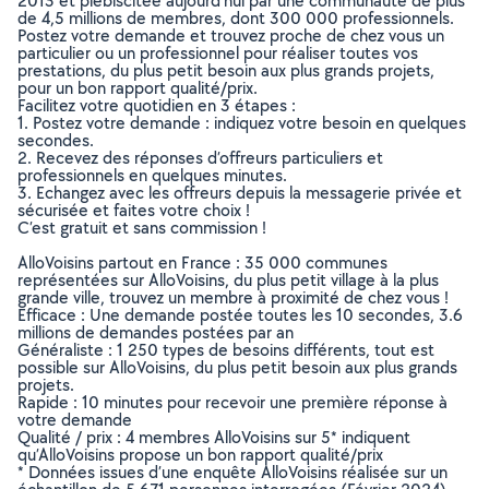
2013 et plébiscitée aujourd’hui par une communauté de plus
de 4,5 millions de membres, dont 300 000 professionnels.
Postez votre demande et trouvez proche de chez vous un
particulier ou un professionnel pour réaliser toutes vos
prestations, du plus petit besoin aux plus grands projets,
pour un bon rapport qualité/prix.
Facilitez votre quotidien en 3 étapes :
1. Postez votre demande : indiquez votre besoin en quelques
secondes.
2. Recevez des réponses d’offreurs particuliers et
professionnels en quelques minutes.
3. Echangez avec les offreurs depuis la messagerie privée et
sécurisée et faites votre choix !
C’est gratuit et sans commission !
AlloVoisins partout en France : 35 000 communes
représentées sur AlloVoisins, du plus petit village à la plus
grande ville, trouvez un membre à proximité de chez vous !
Efficace : Une demande postée toutes les 10 secondes, 3.6
millions de demandes postées par an
Généraliste : 1 250 types de besoins différents, tout est
possible sur AlloVoisins, du plus petit besoin aux plus grands
projets.
Rapide : 10 minutes pour recevoir une première réponse à
votre demande
Qualité / prix : 4 membres AlloVoisins sur 5* indiquent
qu’AlloVoisins propose un bon rapport qualité/prix
* Données issues d’une enquête AlloVoisins réalisée sur un