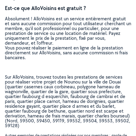
Est-ce que AlloVoisins est gratuit ?
Absolument ! AlloVoisins est un service entièrement gratuit
et sans aucune commission pour tout utilisateur cherchant un
membre, qu’il soit professionnel ou particulier, pour une
prestation de service ou une location de matériel. Payez
uniquement le prix de la prestation, fixé par vous,
demandeur, et l’offreur.
Vous pouvez réaliser le paiement en ligne de la prestation
directement sur AlloVoisins, sans aucune commission ni frais
bancaires.
Sur AlloVoisins, trouvez toutes les prestations de services
pour réaliser votre projet de Nounou sur la ville de Douai
(quartier casernes caux corbineau, polygone hameau de
wagnonville, quartier de la gare, quartier sous prefecture,
quartier faubourg d esquerchin, faubourg de cambrai et de
paris, quartier place carnot, hameau de dorignies, quartier
residence gayant, quartier place d armes et du barlet,
quartier faubourg de bethune, quartier nord est scarpe et
derivation, hameau de frais marais, quartier charles bourseul)
(Nord, 59500, 59450, 59119, 59552, 59504, 59553, 59502,
59128)
Autres exemples de prestations réalisées par nos membres : garde de