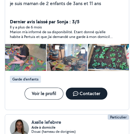
je suis maman de 2 enfants de 3ans et 11 ans
Dernier avis laissé par Sonja : 3/5
Il y a plus de 6 mois
Marion m'a informé de sa disponibilité. Etant donné qu'elle
habite à Pertuis et que j'ai demandé une garde à mon domicile,
j'ai demandé si elle était d'accord de faire le déplacement. Je
n'ai jamais reçu de réponse. Cordialement, Sonja Kuikstra
Garde d'enfants
Voir le profil
Contacter
Particulier
Axelle lefebvre
Aide à domicile
Douai (hameau de dorignies)