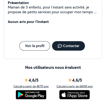
Présentation
Maman de 3 enfants, pour l instant sans activité, je
propose de petits services pour occuper mon temps et
rendre service aux personnes en ayant besoin... A
bientôt peut être?
Aucun avis pour l'instant
Voir le profil
Contacter
Nos utilisateurs nous évaluent
4,6/5
4,6/5
Calculé à partir de 48731 avis
Calculé à partir de 66000 avis