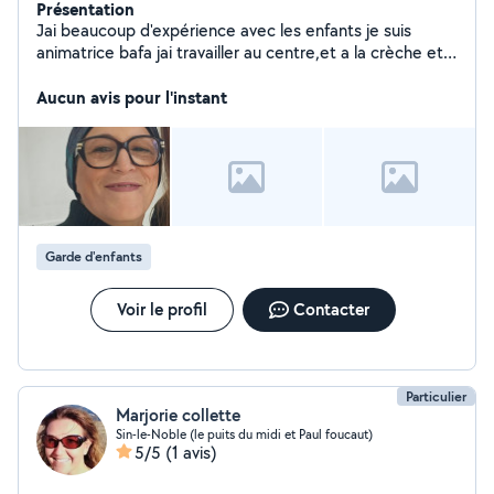
Présentation
Jai beaucoup d'expérience avec les enfants je suis
animatrice bafa jai travailler au centre,et a la crèche et
j'ai gardé des enfants chez des particuliers jai 52 ans
sérieuse dynamique 4 enfants autonome
Aucun avis pour l'instant
Garde d'enfants
Voir le profil
Contacter
Particulier
Marjorie collette
Sin-le-Noble (le puits du midi et Paul foucaut)
5/5
(1 avis)