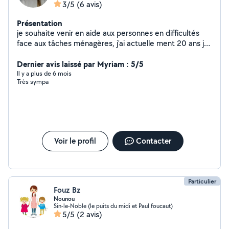
3/5
(6 avis)
Présentation
je souhaite venir en aide aux personnes en difficultés
face aux tâches ménagères, j'ai actuelle ment 20 ans je
fais ça depuis mais 16 ans j'ai également de l'expérience
dans le service traiteur Tarif en privé ! :)
Dernier avis laissé par Myriam : 5/5
Il y a plus de 6 mois
Très sympa
Voir le profil
Contacter
Particulier
Fouz Bz
Nounou
Sin-le-Noble (le puits du midi et Paul foucaut)
5/5
(2 avis)