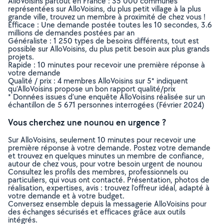
AlloVoisins partout en France : 35 000 communes
représentées sur AlloVoisins, du plus petit village à la plus
grande ville, trouvez un membre à proximité de chez vous !
Efficace : Une demande postée toutes les 10 secondes, 3.6
millions de demandes postées par an
Généraliste : 1 250 types de besoins différents, tout est
possible sur AlloVoisins, du plus petit besoin aux plus grands
projets.
Rapide : 10 minutes pour recevoir une première réponse à
votre demande
Qualité / prix : 4 membres AlloVoisins sur 5* indiquent
qu’AlloVoisins propose un bon rapport qualité/prix
* Données issues d’une enquête AlloVoisins réalisée sur un
échantillon de 5 671 personnes interrogées (Février 2024)
Vous cherchez une nounou en urgence ?
Sur AlloVoisins, seulement 10 minutes pour recevoir une
première réponse à votre demande. Postez votre demande
et trouvez en quelques minutes un membre de confiance,
autour de chez vous, pour votre besoin urgent de nounou
Consultez les profils des membres, professionnels ou
particuliers, qui vous ont contacté. Présentation, photos de
réalisation, expertises, avis : trouvez l'offreur idéal, adapté à
votre demande et à votre budget.
Conversez ensemble depuis la messagerie AlloVoisins pour
des échanges sécurisés et efficaces grâce aux outils
intégrés.