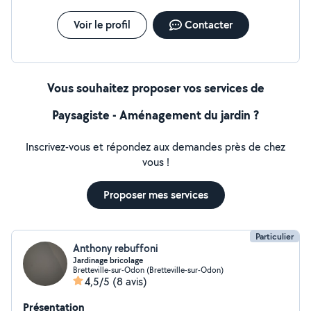
intervention ou un projet plus important. N'hésitez pas à
me contacter, je réponds rapidement à toutes vos
Voir le profil
Contacter
demandes de devis ou de renseignements.
Vous souhaitez proposer vos services de
Paysagiste - Aménagement du jardin ?
Inscrivez-vous et répondez aux demandes près de chez
vous !
Proposer mes services
Particulier
Anthony rebuffoni
Jardinage bricolage
Bretteville-sur-Odon (Bretteville-sur-Odon)
4,5/5
(8 avis)
Présentation