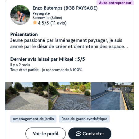
Auto-entrepreneur
Enzo Butemps (BGB PAYSAGE)
Paysagiste
Sannerville (Saline)
4,5/5
(11 avis)
Présentation
Jeune passionné par l'aménagement paysager, je suis
animé par le désir de créer et d'entretenir des espaces
verts esthétiques et fonctionnels. Avec une formation
en aménagement paysager et une solide expérience sur
Dernier avis laissé par Mikael : 5/5
le terrain, je vous propose donc mes services : -
Il y a 2 mois
Tout était parfait - je recommande à 100%
débroussaillage / tonte de pelouse - élagage / abattage
d'arbre ou d'arbustes - clôture - taille de haie -
désherbage / remise en état d'un terrain Motivé,
dynamique et à l'écoute des besoins des clients, je
cherche à apporter une touche unique à chaque
espace, pour avoir et donner le meilleur des résultats
possibles.
Aménagement de jardin
Pose de gazon synthétique
Voir le profil
Contacter