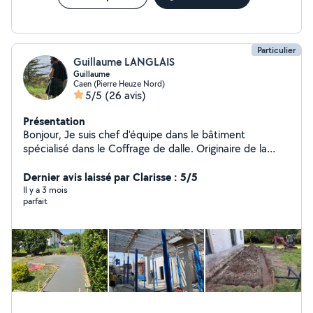
Particulier
Guillaume LANGLAIS
Guillaume
Caen (Pierre Heuze Nord)
5/5
(26 avis)
Présentation
Bonjour, Je suis chef d'équipe dans le bâtiment
spécialisé dans le Coffrage de dalle. Originaire de la
maçonnerie traditionnelle je sais faire différent type de
travaux, de l'agglo au coulage de dalle béton en passant
Dernier avis laissé par Clarisse : 5/5
par la rénovation. Je suis disponible aussi pour tout
Il y a 3 mois
parfait
autre type de service ( déménagement,
transport/livraison, main d'oeuvre, évacuation de gravas
... )