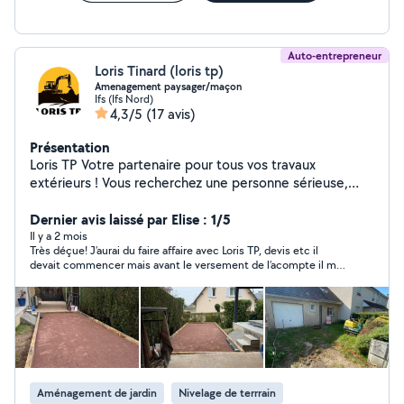
Auto-entrepreneur
Loris Tinard (loris tp)
Amenagement paysager/maçon
Ifs (Ifs Nord)
4,3/5
(17 avis)
Présentation
Loris TP Votre partenaire pour tous vos travaux
extérieurs ! Vous recherchez une personne sérieuse,
ponctuelle et soigneuse pour vos travaux ? Je mets mon
savoir-faire à votre service pour réaliser vos projets avec
Dernier avis laissé par Elise : 1/5
un travail de qualité. Terrassement et préparation de
Il y a 2 mois
Très déçue! J’aurai du faire affaire avec Loris TP, devis etc il
terrain Dalles béton et petits travaux de maçonnerie
devait commencer mais avant le versement de l’acompte il m’a
Aménagement extérieur Tonte de pelouse (ponctuelle
dit quil ne pouvait plus faire le chantier parce que son matériel
ou contrat annuel) Débroussaillage Entretien de jardins
a été volé. Je reste surprise de voir encore une activité sur allo
Évacuation de terre, gravats et déchets verts
voisin et de répondre à des demandes. J’aurai aimé plus
d’honnêteté…
Nettoyage et remise en état de vos extérieurs Devis
gratuit Travail soigné et conseils personnalisés
Intervention rapide selon disponibilité Tarifs
transparents et adaptés à votre projet Chaque chantier
Aménagement de jardin
Nivelage de terrrain
est réalisé avec sérieux, que ce soit pour une petite