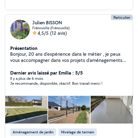
Particulier
Julien BISSON
Frénouville (Frénouville)
4,5/5
(12 avis)
Présentation
Bonjour, 20 ans d'expérience dans le métier , je peux
vous accompagner dans vos projets d'aménagements
extérieurs. Dans vos demandes privées merci d'indiquer
votre numéro de téléphone pour que je puisse vous
Dernier avis laissé par Emilia : 5/5
répondre.
Il y a plus de 6 mois
Je recommande, disponible, réactif. Bon travail merci !
Aménagement de jardin
Nivelage de terrrain