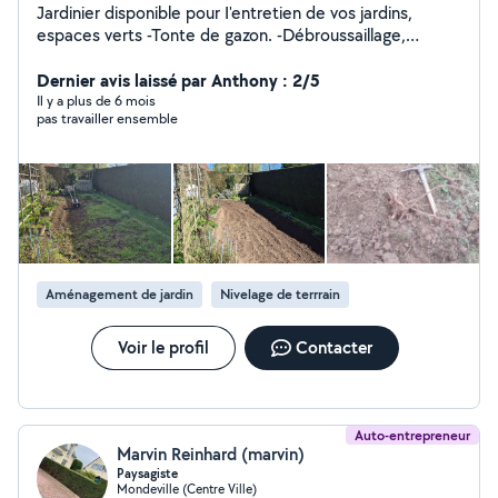
Jardinier disponible pour I'entretien de vos jardins,
espaces verts -Tonte de gazon. -Débroussaillage,
hautes herbes, gros ronciers. -Taille de haies, ornement,
entretien, retrait et implantation. -Ramassage,
Dernier avis laissé par Anthony : 2/5
évacuation des déchets verts. Paiement possible par
Il y a plus de 6 mois
pas travailler ensemble
I'intermédiaire du -CESU ou autres. Intervention sur le
secteur de Caen14000 et je peux voiture jusqu à 30-40
kilomètres
Aménagement de jardin
Nivelage de terrrain
Voir le profil
Contacter
Auto-entrepreneur
Marvin Reinhard (marvin)
Paysagiste
Mondeville (Centre Ville)