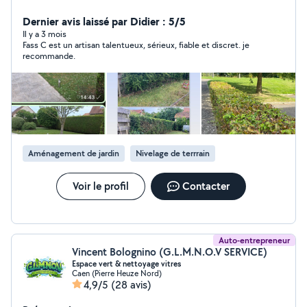
>Nettoyage des Vérandas Extérieur >Entretien des
Espaces Verts >Aménagement de Jardin N'hésitez pas à
Dernier avis laissé par Didier : 5/5
me contacter afin de pouvoir réaliser vos projets
Il y a 3 mois
Fass C est un artisan talentueux, sérieux, fiable et discret. je
ensemble .
recommande.
Aménagement de jardin
Nivelage de terrrain
Voir le profil
Contacter
Auto-entrepreneur
Vincent Bolognino (G.L.M.N.O.V SERVICE)
Espace vert & nettoyage vitres
Caen (Pierre Heuze Nord)
4,9/5
(28 avis)