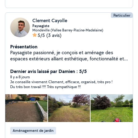
Particulier
Clement Cayolle
Paysagiste
Mondeville (Vallee Barrey-Piscine-Madelaine)
5/5
(3 avis)
Présentation
Paysagiste passionné, je conçois et aménage des
espaces extérieurs alliant esthétique, fonctionnalité et
respect de l'environnement. Fort d'une solide
expérience dans la création et l'entretien de jardins,
Dernier avis laissé par Damien : 5/5
j'accompagne mes clients de la conception à la
Il y a 8 jours
Je conseille vivement Clement, efficace, organisé, très pro !
réalisation de leurs projets, en tenant compte de leurs
Du très bon travail !!!! Très sympathique !!!
besoins, du terrain et des contraintes climatiques.
Créatif, rigoureux et à l'écoute, je m'attache à valoriser
chaque espace pour en faire un lieu harmonieux et
durable.
Aménagement de jardin