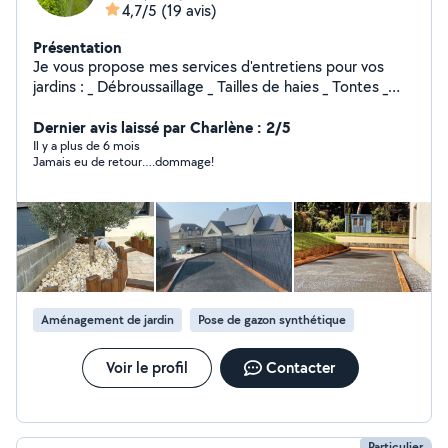
4,7/5
(19 avis)
Présentation
Je vous propose mes services d'entretiens pour vos
jardins : _ Débroussaillage _ Tailles de haies _ Tontes _
Plantations Mais également services de création : _
Clôture ( grillage, bois, composite) _ Allée et cours _
Dernier avis laissé par Charlène : 2/5
Création de massifs _ Terrasse
Il y a plus de 6 mois
Jamais eu de retour….dommage!
Aménagement de jardin
Pose de gazon synthétique
Voir le profil
Contacter
Particulier