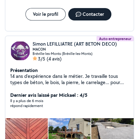
Voir le profil
Contacter
Auto-entrepreneur
Simon LEFILLIATRE (ART BETON DECO)
MACON
Bréville-les-Monts (Bréville-les-Monts)
3/5
(4 avis)
Présentation
14 ans d'expérience dans le métier. Je travaille tous
types de béton, le bois, la pierre, le carrelage... pour
des chantiers de terrasse, allée, muret, tour de piscine,
ouverture de porte ou fenêtre, bassin, fontaine,
Dernier avis laissé par Mickael : 4/5
maçonnerie pour véranda... Ayant rénovée entièrement
Il y a plus de 6 mois
répond rapidement
ma maison (ancienne bergerie) j'ai de l'expérience dans
beaucoup de domaines. Me faire confiance = 1 seul
intervenant du devis à la réception des travaux.