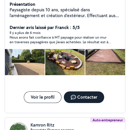
Présentation
Paysagiste depuis 10 ans, spécialisé dans
l'aménagement et création d'extérieur. Effectuant aussi
l'entretien, l'élagage et l'abattage d'arbres ainsi que la
taille de haies
Dernier avis laissé par Franck : 5/5
Il y a plus de 6 mois
Nous avons fait confiance à MT paysage pour réaliser un mur
en traverses paysagères que j'avais achetées. Le résultat est à
la hauteur de nos attentes. De plus, le prix est très raisonnable.
Nous solliciterons de nouveau MT paysage pour nos futurs
travaux.
Voir le profil
Contacter
Auto-entrepreneur
Kamron Ritz