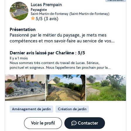
Lucas Prempain
Paysagiste
Saint-Martin-de-Fontenay (Saint-Martin-de-Fontenay)
5/5
(3 avis)
Présentation
Passionné par le métier du paysage, je mets mes
compétences et mon savoir-faire au service de vos
extérieurs. Meilleur Apprenti de France 2024 Catégorie
Jardinier Paysagiste Vice-champion de Normandie
Dernier avis laissé par Charlène : 5/5
WorldSkills Métier Jardinier Paysagiste Grâce à mon
Il y a 1 mois
Nous sommes très content du travail de Lucas. Sérieux,
expérience sur le terrain et à ma bonne connaissance
ponctuel et soigneux. Nous l’appellerons l’an prochain pour la
des végétaux, je vous accompagne dans l'entretien et
suite d’un projet.Merci beaucoup.
l'embellissement de votre jardin avec sérieux et
professionnalisme. Mes prestations : Taille de haies et
d'arbustes Tonte et entretien de pelouse Scarification
et remise en état du gazon Désherbage et entretien de
massifs Plantation de végétaux Petits travaux
d'aménagement paysager Conseils personnalisés pour
Aménagement de jardin
Création de jardin
votre jardin Sérieux, ponctuel et soucieux du travail bien
fait, je m'engage à fournir un travail de qualité afin que
vous puissiez profiter pleinement de votre extérieur.
Voir le profil
Contacter
N'hésitez pas à me contacter pour échanger sur vos