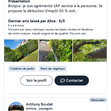
Présentation
Bonjour, je suis agrémenté SAP service à la personne. Je
propose la déduction d'impôt 50 % soit
immédiatement soit l'année d'après je possède les deux
agréments. Devis gratuit et prix attractif mes services
Dernier avis laissé par Alice : 5/5
sont les suivants. - tous types d'espaces verts , taille de
Il y a 4 mois
Vincent est venu nettoyer toutes les baies vitrées et fenêtres
haie, tonte de pelouse, entretien,massif , élagage . Je
de notre maison. travail soigné et de qualité. Vincent est
propose aussi tout type de nettoyage, vitres, miroir,
agreable et réactif. je recommande
véranda, terrasse, mur Prix, attractif et déductible du
crédit des impôts.
Création de jardin
Plant de végétaux
Voir le profil
Contacter
Particulier
Anthony Boudet
Anthony , paysagiste