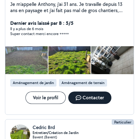
Je m'appelle Anthony, j'ai 31 ans. Je travaille depuis 13
ans en paysage et j'ai fait pas mal de gros chantiers,
n'hésitez pas à me demander des photos ou autres . Je
recherche petits travaux, changement d'ampoules ,
Dernier avis laissé par B : 5/5
nettoyage de toitures,autres... demander. Je fais
Il y a plus de 6 mois
Super contact merci encore +++++
également du jardinage et j'ai le matériel. Travail soigné,
bon Contact avec les gens, respectueux.
Aménagement de jardin
Aménagement de terrain
Voir le profil
Contacter
Particulier
Cedric Brd
Entretien/Création de Jardin
Bavent (Bavent)