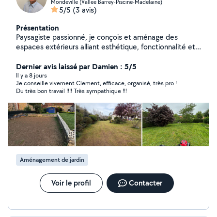
Mondeville (Vallee Barrey-Piscine-Madelaine)
5/5
(3 avis)
Présentation
Paysagiste passionné, je conçois et aménage des
espaces extérieurs alliant esthétique, fonctionnalité et
respect de l'environnement. Fort d'une solide
expérience dans la création et l'entretien de jardins,
Dernier avis laissé par Damien : 5/5
j'accompagne mes clients de la conception à la
Il y a 8 jours
Je conseille vivement Clement, efficace, organisé, très pro !
réalisation de leurs projets, en tenant compte de leurs
Du très bon travail !!!! Très sympathique !!!
besoins, du terrain et des contraintes climatiques.
Créatif, rigoureux et à l'écoute, je m'attache à valoriser
chaque espace pour en faire un lieu harmonieux et
durable.
Aménagement de jardin
Voir le profil
Contacter