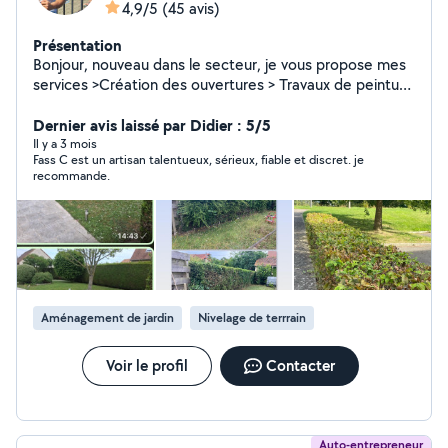
4,9/5
(45 avis)
Présentation
Bonjour, nouveau dans le secteur, je vous propose mes
services >Création des ouvertures > Travaux de peinture
>Nettoyage des Vérandas Extérieur >Entretien des
Espaces Verts >Aménagement de Jardin N'hésitez pas à
Dernier avis laissé par Didier : 5/5
me contacter afin de pouvoir réaliser vos projets
Il y a 3 mois
Fass C est un artisan talentueux, sérieux, fiable et discret. je
ensemble .
recommande.
Aménagement de jardin
Nivelage de terrrain
Voir le profil
Contacter
Auto-entrepreneur