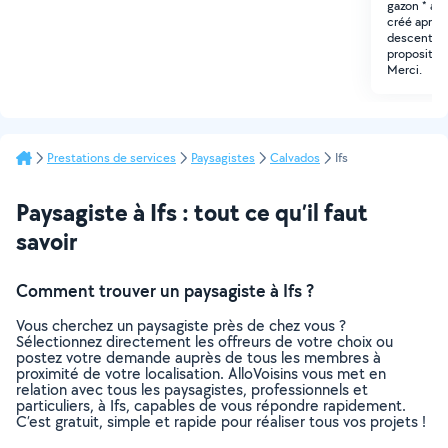
gazon * am
créé après
descente d
propositio
Merci.
Prestations de services
Paysagistes
Calvados
Ifs
Paysagiste à Ifs : tout ce qu’il faut
savoir
Comment trouver un paysagiste à Ifs ?
Vous cherchez un paysagiste près de chez vous ?
Sélectionnez directement les offreurs de votre choix ou
postez votre demande auprès de tous les membres à
proximité de votre localisation. AlloVoisins vous met en
relation avec tous les paysagistes, professionnels et
particuliers, à Ifs, capables de vous répondre rapidement.
C’est gratuit, simple et rapide pour réaliser tous vos projets !