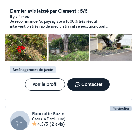
dans ce domaine, car l'espace vert et est pour moi un
métier de passion.n'hésite pas à me contacter pour
Dernier avis laissé par Clement : 5/5
prendre soin de votre verdure
Il y a 4 mois
Je recommande Ad paysagiste à 1000% très réactif
intervention très rapide avec un travail sérieux ,ponctuel
n’hésitez surtout pas à le contacter
Aménagement de jardin
Voir le profil
Contacter
Particulier
Raoulatie Bazin
Caen (La Demi-Lune)
4,5/5
(2 avis)