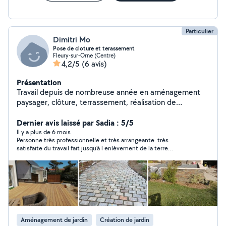
Particulier
Dimitri Mo
Pose de cloture et terassement
Fleury-sur-Orne (Centre)
4,2/5
(6 avis)
Présentation
Travail depuis de nombreuse année en aménagement
paysager, clôture, terrassement, réalisation de
dalle.creation terrain de boule O7.62.88.30.44
Dernier avis laissé par Sadia : 5/5
Il y a plus de 6 mois
Personne très professionnelle et très arrangeante. très
satisfaite du travail fait jusqu'à l enlèvement de la terre
restante. je recommande !!
Aménagement de jardin
Création de jardin