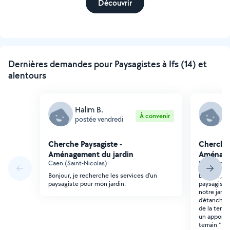
Découvrir
Dernières demandes pour Paysagistes à Ifs (14) et
alentours
Halim B.
A
À convenir
postée vendredi
p
Cherche Paysagiste -
Cherche 
Aménagement du jardin
Aménage
Caen (Saint-Nicolas)
Saint-Andr
Bonjour, je recherche les services d'un
Bonjour, N
paysagiste pour mon jardin.
paysagiste
notre jardi
d'étanchéit
de la terre
un apport 
terrain * p