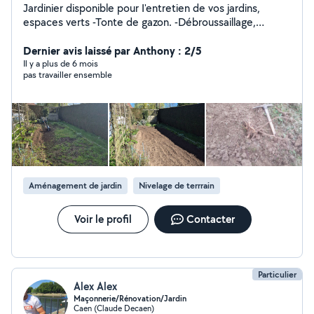
Jardinier disponible pour I'entretien de vos jardins,
espaces verts -Tonte de gazon. -Débroussaillage,
hautes herbes, gros ronciers. -Taille de haies, ornement,
entretien, retrait et implantation. -Ramassage,
Dernier avis laissé par Anthony : 2/5
évacuation des déchets verts. Paiement possible par
Il y a plus de 6 mois
pas travailler ensemble
I'intermédiaire du -CESU ou autres. Intervention sur le
secteur de Caen14000 et je peux voiture jusqu à 30-40
kilomètres
Aménagement de jardin
Nivelage de terrrain
Voir le profil
Contacter
Particulier
Alex Alex
Maçonnerie/Rénovation/Jardin
Caen (Claude Decaen)