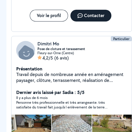
Voir le profil
Contacter
Particulier
Dimitri Mo
Pose de cloture et terassement
Fleury-sur-Orne (Centre)
4,2/5
(6 avis)
Présentation
Travail depuis de nombreuse année en aménagement
paysager, clôture, terrassement, réalisation de
dalle.creation terrain de boule O7.62.88.30.44
Dernier avis laissé par Sadia : 5/5
Il y a plus de 6 mois
Personne très professionnelle et très arrangeante. très
satisfaite du travail fait jusqu'à l enlèvement de la terre
restante. je recommande !!