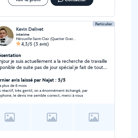
Particulier
Kevin Delivet
interime
Hérouville-Saint-Clair (Quartier Grand Parc (sud))
4,3/5
(3 avis)
ésentation
jour je suis actuellement a la recherche de travaille
ponible de suite pas de jour spécial je fait de tout
rci de votre compréhension bonne journée.
nier avis laissé par Najat : 5/5
y a plus de 6 mois
ctif, très gentil, on a énormément échangé, par
éphone, le devis me semble correct, merci à vous