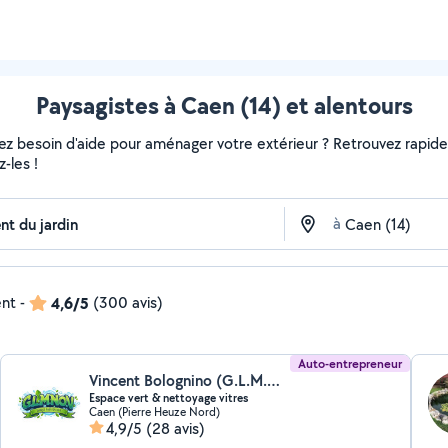
Paysagistes à Caen (14) et alentours
vez besoin d'aide pour aménager votre extérieur ? Retrouvez rapideme
-les !
à
ent
-
4,6/5
(300 avis)
Auto-entrepreneur
Vincent Bolognino (G.L.M.N.O.V SERVICE)
Espace vert & nettoyage vitres
Caen (Pierre Heuze Nord)
4,9/5
(28 avis)