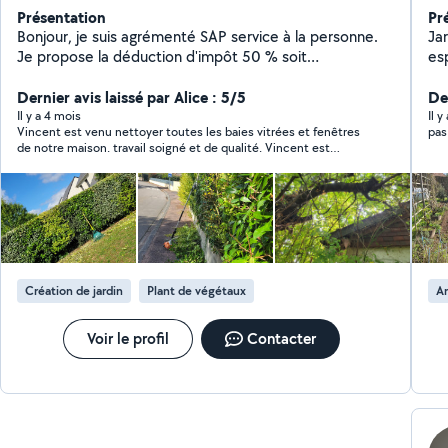
Présentation
Pr
Bonjour, je suis agrémenté SAP service à la personne.
Jar
Je propose la déduction d'impôt 50 % soit
espaces v
immédiatement soit l'année d'après je possède les
haut
deux agréments. Devis gratuit et prix attractif mes
Dernier avis laissé par Alice : 5/5
orn
De
services sont les suivants. - tous types d'espaces verts
Ramassage, 
Il y a 4 mois
Il 
Vincent est venu nettoyer toutes les baies vitrées et fenêtres
pas
, taille de haie, tonte de pelouse, entretien,massif ,
possible pa
de notre maison. travail soigné et de qualité. Vincent est
élagage . Je propose aussi tout type de nettoyage,
Intervent
agreable et réactif. je recommande
vitres, miroir, véranda, terrasse, mur Prix, attractif et
vo
déductible du crédit des impôts.
Création de jardin
Plant de végétaux
A
Voir le profil
Contacter