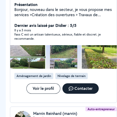
Présentation
Bonjour, nouveau dans le secteur, je vous propose mes
services >Création des ouvertures > Travaux de
peinture >Nettoyage des Vérandas Extérieur >Entretien
des Espaces Verts >Aménagement de Jardin N'hésitez
Dernier avis laissé par Didier : 5/5
pas à me contacter afin de pouvoir réaliser vos projets
Il y a 3 mois
Fass C est un artisan talentueux, sérieux, fiable et discret. je
ensemble .
recommande.
Aménagement de jardin
Nivelage de terrrain
Voir le profil
Contacter
Auto-entrepreneur
Marvin Reinhard (marvin)