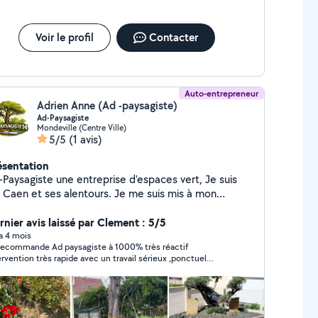
Voir le profil
Contacter
Auto-entrepreneur
Adrien Anne (Ad -paysagiste)
Ad-Paysagiste
Mondeville (Centre Ville)
5/5
(1 avis)
ésentation
Paysagiste une entreprise d'espaces vert, Je suis
r Caen et ses alentours. Je me suis mis à mon
mpte dans ce domaine, car l'espace vert et est pour
i un métier de passion.n'hésite pas à me contacter
rnier avis laissé par Clement : 5/5
ur prendre soin de votre verdure
 a 4 mois
recommande Ad paysagiste à 1000% très réactif
ervention très rapide avec un travail sérieux ,ponctuel
ésitez surtout pas à le contacter