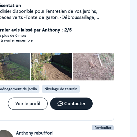
ésentation
dinier disponible pour I'entretien de vos jardins,
erts -Tonte de gazon. -Débroussaillage,
es herbes, gros ronciers. -Taille de haies,
ement, entretien, retrait et implantation. -
rnier avis laissé par Anthony : 2/5
évacuation des déchets verts. Paiement
y a plus de 6 mois
 travailler ensemble
r I'intermédiaire du -CESU ou autres.
ion sur le secteur de Caen14000 et je peux
iture jusqu à 30-40 kilomètres
ménagement de jardin
Nivelage de terrrain
Voir le profil
Contacter
Particulier
Anthony rebuffoni