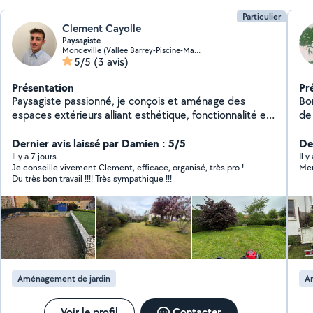
Particulier
Clement Cayolle
Paysagiste
Mondeville (Vallee Barrey-Piscine-Madelaine)
5/5
(3 avis)
Présentation
Pr
Paysagiste passionné, je conçois et aménage des
Bo
espaces extérieurs alliant esthétique, fonctionnalité et
de
respect de l'environnement. Fort d'une solide
dé
expérience dans la création et l'entretien de jardins,
Dernier avis laissé par Damien : 5/5
Der
j'accompagne mes clients de la conception à la
Il y a 7 jours
Il 
Je conseille vivement Clement, efficace, organisé, très pro !
Mer
réalisation de leurs projets, en tenant compte de leurs
Du très bon travail !!!! Très sympathique !!!
besoins, du terrain et des contraintes climatiques.
Créatif, rigoureux et à l'écoute, je m'attache à valoriser
chaque espace pour en faire un lieu harmonieux et
durable.
Aménagement de jardin
A
Voir le profil
Contacter