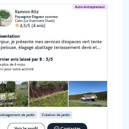
Auto-entrepreneur
Kamron Ritz
Paysagiste Elagueur couvreur
Caen (La Gueriniere Ouest)
4,5/5
(4 avis)
ésentation
njour, je présente mes services d'espaces vert tente
 pelouse, élagage abattage terrassement devis et
placement gratuit
nier avis laissé par B : 5/5
y a plus de 6 mois
ci pour votre activité
ménagement de jardin
Création de jardin
Voir le profil
Contacter