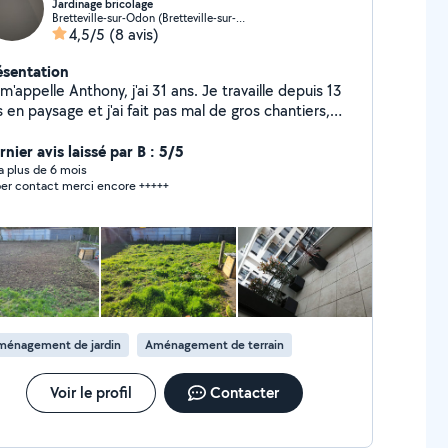
Jardinage bricolage
Bretteville-sur-Odon (Bretteville-sur-Odon)
4,5/5
(8 avis)
ésentation
m'appelle Anthony, j'ai 31 ans. Je travaille depuis 13
 en paysage et j'ai fait pas mal de gros chantiers,
hésitez pas à me demander des photos ou autres . Je
cherche petits travaux, changement d'ampoules ,
nier avis laissé par B : 5/5
ttoyage de toitures,autres... demander. Je fais
y a plus de 6 mois
er contact merci encore +++++
lement du jardinage et j'ai le matériel. Travail soigné,
bon Contact avec les gens, respectueux.
ménagement de jardin
Aménagement de terrain
Voir le profil
Contacter