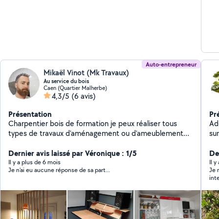
Auto-entrepreneur
Mikaël Vinot (Mk Travaux)
Au service du bois
Caen (Quartier Malherbe)
4,3/5
(6 avis)
Présentation
Pr
Charpentier bois de formation je peux réaliser tous
Ad-
types de travaux d'aménagement ou d'ameublement
su
en intérieur comme en extérieur. N'hésitez pas à me
co
contacter pour que nous convenions ensemble à une
Dernier avis laissé par Véronique : 1/5
mo
De
solution adaptée. A bientôt ! Mikaël
po
Il y a plus de 6 mois
Il y
Je n'ai eu aucune réponse de sa part...
Je 
int
n’h