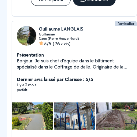
toutes vos demandes de devis ou de renseignements.
Particulier
Guillaume LANGLAIS
Guillaume
Caen (Pierre Heuze Nord)
5/5
(26 avis)
Présentation
Bonjour, Je suis chef d'équipe dans le bâtiment
spécialisé dans le Coffrage de dalle. Originaire de la
maçonnerie traditionnelle je sais faire différent type de
travaux, de l'agglo au coulage de dalle béton en
Dernier avis laissé par Clarisse : 5/5
passant par la rénovation. Je suis disponible aussi pour
Il y a 3 mois
parfait
tout autre type de service ( déménagement,
transport/livraison, main d'oeuvre, évacuation de gravas
... )