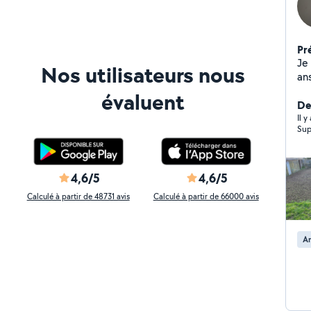
Pr
Je 
Nos utilisateurs nous
ans
n'
évaluent
re
Der
ne
Il 
Sup
éga
4,6/5
4,6/5
Calculé à partir de 48731 avis
Calculé à partir de 66000 avis
A