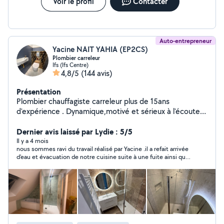
Voir le profil
Contacter
Auto-entrepreneur
Yacine NAIT YAHIA (EP2CS)
Plombier carreleur
Ifs (Ifs Centre)
4,8/5
(144 avis)
Présentation
Plombier chauffagiste carreleur plus de 15ans
d'expérience . Dynamique,motivé et sérieux à l'écoute
de la clientèles pour leurs projet de,renovations,conseils
et orientations en fonctions de leurs budget, avec une
Dernier avis laissé par Lydie : 5/5
finitions haute gamme. Un travail de qualité pour des
Il y a 4 mois
nous sommes ravi du travail réalisé par Yacine .il a refait arrivée
clients satisfait Pour toute demande en direct Ep2cs sur
d'eau et évacuation de notre cuisine suite à une fuite ainsi que
Google Ou numéro tel O643549O49
toute la partie salle de bain du a une fuite.il nous a créer notre
douche à l'italienne de a à z. De très bon conseil sur l'achat du
matériels,il est minutieux et très pro dans son travail.nous
avons eu confiance sans problème.je recommande