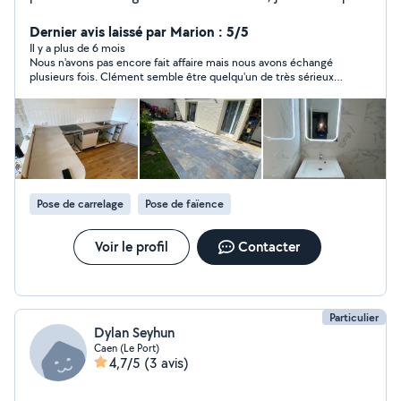
vos travaux de plomberie, chauffage et dépannages.
Dépannages et urgences plomberie(fuites, pannes, WC
Dernier avis laissé par Marion : 5/5
bouchés, problèmes de chauffe-eau) Débouchage et
Il y a plus de 6 mois
Nous n'avons pas encore fait affaire mais nous avons échangé
dégorgement(éviers, WC, canalisations) Installations
plusieurs fois. Clément semble être quelqu'un de très sérieux
complètes(salles de bain, cuisines, chauffe-eau,
qui inspire confiance pour la réalisation de travaux !
robinetterie) Rénovation salle de bain et cuisine Pose
de carrelage et faïence Travaux de chauffage
(radiateurs, chauffe-eau, entretien) Désembouage du
réseau de chauffage Secteur : proche de Caen
Disponibilités : Dépannages en semaine : 17h30-6h
Week-end : disponible 24h/24 Intervention rapide selon
Pose de carrelage
Pose de faïence
disponibilité Travail sérieux et soigné. N'hésitez pas à
me contacter pour toute demande.
Voir le profil
Contacter
Particulier
Dylan Seyhun
Caen (Le Port)
4,7/5
(3 avis)