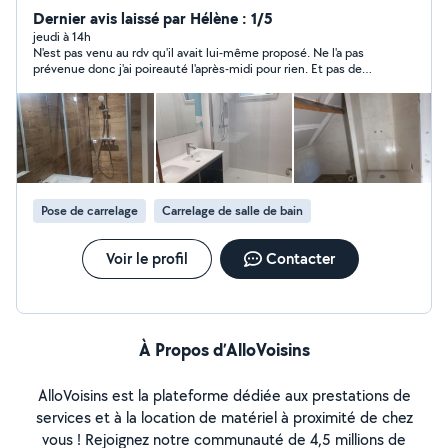
Prestations proposées : Pose de carrelage et faïence
Dernier avis laissé par Hélène : 1/5
(sols, murs, salle de bain, cuisine) Réparation ou
jeudi à 14h
N'est pas venu au rdv qu'il avait lui-même proposé. Ne l'a pas
remplacement de carreaux Petits travaux de rénovation
prévenue donc j'ai poireauté l'après-midi pour rien. Et pas de
intérieure Dépannage plomberie : fuites, débouchage,
suite après.
robinetterie, siphon, joints, lavabo, douche, ballon d'eau
chaude Travail sérieux et soigné Déplacement rapide
sur Caen et alentours Tarifs selon prestation devis
gratuit. Intervention possible en urgence selon
disponibilité
Pose de carrelage
Carrelage de salle de bain
Voir le profil
Contacter
À Propos d’AlloVoisins
AlloVoisins est la plateforme dédiée aux prestations de
services et à la location de matériel à proximité de chez
vous ! Rejoignez notre communauté de 4,5 millions de