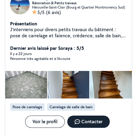
Rénovation & Petits travaux
Hérouville-Saint-Clair (Bourg et Quartier Montmorency Sud)
5/5
(6 avis)
Présentation
J'interviens pour divers petits travaux du bâtiment :
pose de carrelage et faïence, crédence, salle de bain,
petits travaux de maçonnerie, peinture, montage de
meubles, réparations et finitions. Sérieux, ponctuel et à
Dernier avis laissé par Soraya : 5/5
l'écoute, je m'adapte à vos besoins pour des travaux
Il y a 22 jours
Personne très agréable et à l’écoute
propres et durables. J'apporte mon matériel et je
travaille dans le respect des délais et de votre
logement. Disponible pour vos projets, petits ou grands,
n'hésitez pas à me contacter.
Pose de carrelage
Carrelage de salle de bain
Voir le profil
Contacter