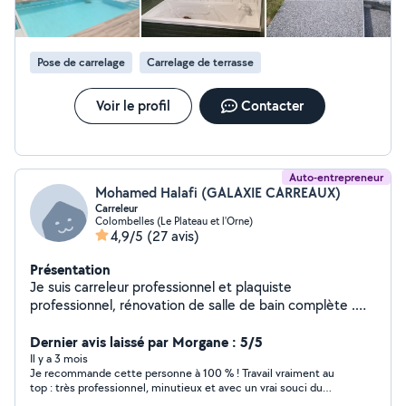
Pose de carrelage
Carrelage de terrasse
Voir le profil
Contacter
Auto-entrepreneur
Mohamed Halafi (GALAXIE CARREAUX)
Carreleur
Colombelles (Le Plateau et l'Orne)
4,9/5
(27 avis)
Présentation
Je suis carreleur professionnel et plaquiste
professionnel, rénovation de salle de bain complète .
sérieux , motivé , fiable ,à votre service,merci beaucoup
pour votre confiance.
Dernier avis laissé par Morgane : 5/5
Il y a 3 mois
Je recommande cette personne à 100 % ! Travail vraiment au
top : très professionnel, minutieux et avec un vrai souci du
détail. En plus, il est extrêmement gentil, arrangeant et