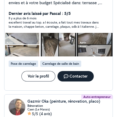
envies et à votre budget Spécialisé dans: terrasse ,
clôture, enrobé, carrelage, pavage, ravalement .
Possibilité de prendre travaux d'intérieur : placo,
Dernier avis laissé par Pascal : 5/5
peinture Caen et ses alentours * Si vous avez besoin de
Il y a plus de 6 mois
excellent travail au top. a l écoute, a fait tout mes travaux dans
mes services je suis à votre disposition et à votre
la maison, chappe beton, carrelage, plaquo, sdb à l italienne. je
écoute à tout moment du lundi au samedi selon mes
le conseille vivement
rendez-vous. Merci de votre confiance "
Pose de carrelage
Carrelage de salle de bain
Voir le profil
Contacter
Auto-entrepreneur
Gazmir Oka (peinture, rénovation, placo)
Rénovation
Caen (Le Marais)
5/5
(4 avis)