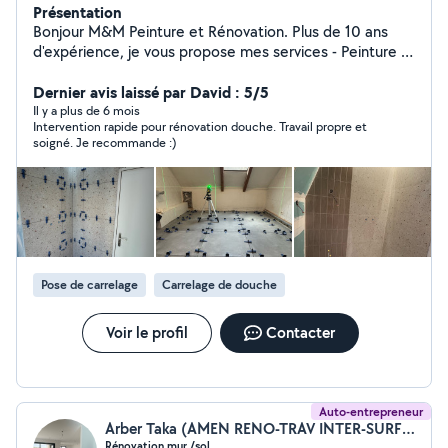
Présentation
Bonjour M&M Peinture et Rénovation. Plus de 10 ans
d'expérience, je vous propose mes services - Peinture -
Parquet - Placo - Carrelage - Plomberie - Électricité -
Salle de bain de A à Z - Devis Gratuit Travail de qualité
Dernier avis laissé par David : 5/5
et professionnel N'hexsite pas à me contacter pour
Il y a plus de 6 mois
Intervention rapide pour rénovation douche. Travail propre et
toute information complémentaire je reste à votre
soigné. Je recommande :)
disposition Cordialement
Pose de carrelage
Carrelage de douche
Voir le profil
Contacter
Auto-entrepreneur
Arber Taka (AMEN RENO-TRAV INTER-SURF ANCIEN NEUVE)
Rénovation mur /sol