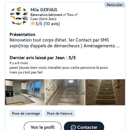
Particulier
Mila GERVAIS
Rénovation bâtiment ✅ Troc ✅
Caen (Saint-Jean)
5/5
(10 avis)
Présentation
Rénovation tout corps d'état. 1er Contact par SMS
svpn(trop d'appels de démarcheurs ) Aménagements et
décoration, intérieur et extérieur. Rénovation Électricité,
Carrelages, faïences, plomberies, cloisons placo, enduit,
Dernier avis laissé par Jean : 5/5
peintures, montage meubles cuisines/dressing , sol
Il y a 6 mois
pareil j'aurais bien voulu travailler pour cette personne là aussi
parquet bois ou melaminé, ponçage, vitrification,
mais ça c'est pas fait
vernissage, Je suis équipé, disponible, travail très propre
et de qualité. Rénovation murs en pierres, jointements
murs pierres, piquage murs pierres contre rremontées
capillaires.
Pose de carrelage
Pose de faïence
Voir le profil
Contacter