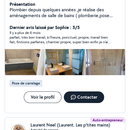
Présentation
Plombier depuis quelques années ,je réalise des
aménagements de salle de bains ( plomberie,pose
placo,faïence)et des améliorations intérieures
(cloisons,porte,verrière).
Dernier avis laissé par Sophie : 5/5
Il y a plus de 6 mois
parfait, très bon travail, à l'heure, ponctuel, propre, travail bien
fait, finitions parfaites, chantier propre, super bien enfin je n'ai
pas de mot c'est une très belle salle de bain, merci beaucoup
Pose de carrelage
Voir le profil
Contacter
Auto-entrepreneur
Laurent Neel (Laurent. Les p'tites mains)