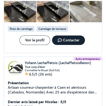
toujours disponible. Très réactif du début à la fin, il a été aux
petits soins et de très bon conseil pour nous guider dans nos
choix. C’est rare de tomber sur quelqu’un d’aussi sérieux et
humain à la fois. Vous pouvez y aller les yeux fermés !
Pose de carrelage
Carrelage de terrasse
Voir le profil
Contacter
Auto-entrepreneur
Yohann Lechaffetois (LechaffetoisRenov)
Tout corp d'état
Cormelles-le-Royal (Sud-Est)
4,5/5
(26 avis)
Présentation
Artisan couvreur-charpentier à Caen et alentours
(Calvados, Normandie) Avec 25 ans d'expérience dans
le métier, titulaire du CAP Couverture, Zingueur et BEP
Charpente. Spécialisé en charpente traditionnelle,
Dernier avis laissé par Nicolas : 5/5