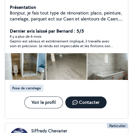
Présentation
Bonjour, je fais tout type de rénovation: placo, peinture,
carrelage, parquet ect sur Caen et alentours de Caen.
J'ai 15ans d'expérience dans le domaine donc je vous
garantie un travail de qualité.
Dernier avis laissé par Bernard : 5/5
Il y a plus de 6 mois
Gazmir est sérieux et extrêmement impliqué, il travaille avec
soin et précision. Le rendu est impeccable et les finitions sont
propres. On sent tout de suite qu’il aime le travail bien fait. Je
le recommande vivement pour tous vos travaux, vous ne serez
pas déçu !
Pose de carrelage
Voir le profil
Contacter
Particulier
Siffredy Chevarier