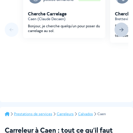
Cherche Carrelage
Cherche 
Caen (Claude Decaen)
Brettevill
Bonjour, je cherche quelqu'un pour poser du
Bonjour, j'
carrelage au sol.
enlever de
terrasse.
Prestations de services
Carreleurs
Calvados
Caen
Carreleur à Caen : tout ce qu’il faut