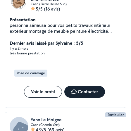
Activité de service
Caen (Pierre Heuze Sud)
5/5
(16 avis)
Présentation
personne sérieuse pour vos petits travaux intèrieur
extèrieur montage de meuble peinture électricité
petite plomberie petite maçonnerie nettoyage tonte
pelouse haie...
Dernier avis laissé par Sylvaine : 5/5
Il y a 2 mois
très bonne prestation
Pose de carrelage
Voir le profil
Contacter
Particulier
Yann Le Moigne
Caen (Chemin Vert)
4,9/5
(69 avis)