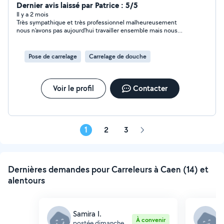
salle de bain, crédence, etc. Travail propre, soigné et
Dernier avis laissé par Patrice : 5/5
rapide. Disponible rapidement sur Caen et alentours.
Il y a 2 mois
Très sympathique et très professionnel malheureusement
Devis gratuit. Contact
nous n’avons pas aujourd’hui travailler ensemble mais nous
restons en contact pour une prochaine fois personne à
connaître
Pose de carrelage
Carrelage de douche
Voir le profil
Contacter
1
2
3
Page
suivante
Dernières demandes pour Carreleurs à Caen (14) et
alentours
Samira I.
I
À convenir
postée dimanche
p