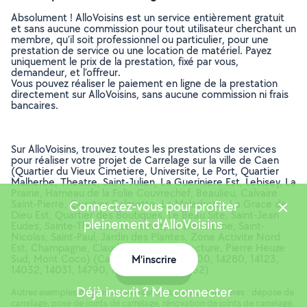
Absolument ! AlloVoisins est un service entièrement gratuit
et sans aucune commission pour tout utilisateur cherchant un
membre, qu’il soit professionnel ou particulier, pour une
prestation de service ou une location de matériel. Payez
uniquement le prix de la prestation, fixé par vous,
demandeur, et l’offreur.
Vous pouvez réaliser le paiement en ligne de la prestation
directement sur AlloVoisins, sans aucune commission ni frais
bancaires.
Sur AlloVoisins, trouvez toutes les prestations de services
pour réaliser votre projet de Carrelage sur la ville de Caen
(Quartier du Vieux Cimetiere, Universite, Le Port, Quartier
Malherbe, Theatre, Saint-Julien, La Gueriniere Est, Lebisey, La
Prairie, Hameau de la Folie Couvrechef, Beaulieu, Calvaire
Saint-Pierre, Quartier Calmette, La Maladrerie, La Grace de
Connectez-vous pour profiter
Dieu Est, Quartier des Boutiques, Le Beau Site, Saint-Jean
pleinement d'AlloVoisins
Eudes, Sainte-Therese, Le Marais, La Demi-Lune, Saint-
Nicolas, Saint-Paul, Jardin des Plantes, Zone Activite Nord
Est, Champagne, Claude Decaen, Prefecture, Pierre Heuze
Sud, Mont Coco) (Calvados, 14000, 14200, 14280, 14123,
M'inscrire
14032, 14031, 14790, 14120, 14027, 14052)
Carte
Déjà inscrit ? Me connecter
Autres exemples de prestations réalisées par nos membres : dépose de
carrelage, pose de joints de carrelage, rénovation de joints de carrelage,