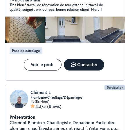
couverture (neuf & rénovation), pose de Velux,
Il y a plus de 6 mois
Trés bien ! travail de rénovation de mur extérieur. travail de
gouttières zinc & PVC, nettoyage et traitement de
qualité, soigné , prix correct. bonne relation client. Merci !
toiture. Pro, sérieux et familial : écoute attentive,
conseils honnêtes, travail soigné et respect des délais.
De la petite intervention à la rénovation complète, on
fait les choses bien, comme il faut ! Devis gratuit
Contactez-moi ! Travail avec assurance Décennale
charpente / couverture
Pose de carrelage
Voir le profil
Contacter
Particulier
Clément L
Plomberie/Chauffage/Dépannages
Ifs (Ifs Nord)
4,3/5
(8 avis)
Présentation
Clément Plombier Chauffagiste Dépanneur Particulier,
plombier chauffagiste sérieux et réactif, j'interviens pour