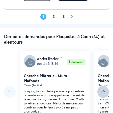
1
2
3
Page
suivante
Dernières demandes pour Plaquistes à Caen (14) et
alentours
Abdoulkader G.
T
À convenir
postée à 18:14
p
Cherche Plâtrerie - Murs -
Cherche 
Plafonds
Plafonds
Caen (Le Port)
Hérouville-
Boislebisey
Bonjour, Besoin d'une personne pour refaire
la peinture dans mon appartement avant de
Bonjour, J'
le rendre. Salon, cuisine, 3 chambres, 2 sdb,
dans mon a
toilettes et couloirs. Merci de me dire pour
Saint-Clair
combien vous le ferais svp. Je n'ai pas un
mon entrée
gros budget
il y a eu u