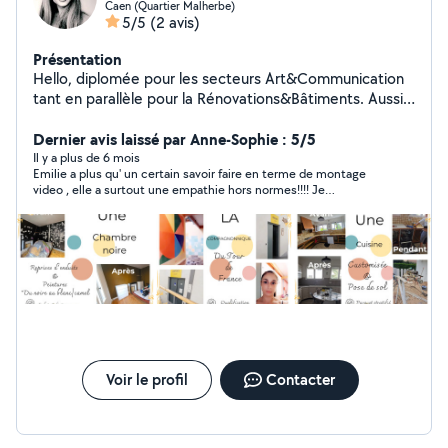
Caen (Quartier Malherbe)
5/5
(2 avis)
Présentation
Hello, diplomée pour les secteurs Art&Communication
tant en parallèle pour la Rénovations&Bâtiments. Aussi,
j'ai nombreux contacts qui se portent volontaires pour
me prêter main forte. Aujourd'hui et depuis prés de
Dernier avis laissé par Anne-Sophie : 5/5
10ans, je propose conseils & services dans mes
Il y a plus de 6 mois
Emilie a plus qu' un certain savoir faire en terme de montage
domaines de compétences.
video , elle a surtout une empathie hors normes!!!! Je
recommande plus plus! !! Un magnifique montage vidéo pour
les 18 ans de mon fils!! absolument top!
Voir le profil
Contacter