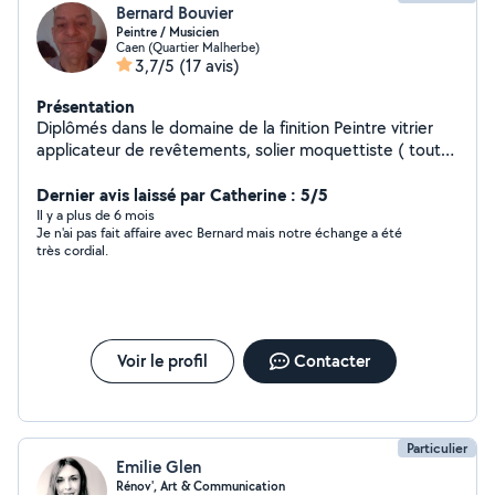
Bernard Bouvier
Peintre / Musicien
Caen (Quartier Malherbe)
3,7/5
(17 avis)
Présentation
Diplômés dans le domaine de la finition Peintre vitrier
applicateur de revêtements, solier moquettiste ( tout
revêtements de sol , souples, en dalles ou en lés)
Formateur et professeur également dans ce domaine.
Dernier avis laissé par Catherine : 5/5
25 années d'expériences. Je cherche avant tout à
Il y a plus de 6 mois
Je n'ai pas fait affaire avec Bernard mais notre échange a été
donner un coup de main et aussi transmettre mon
très cordial.
savoir faire par le biais de travaux de finition. Également
petit travaux de bricolage. Tarifs solidaires. Je ne
possède pas de véhicule. Merci de votre
compréhension. Je donne également des cours de
guitare pour initiation
Voir le profil
Contacter
Particulier
Emilie Glen
Rénov', Art & Communication