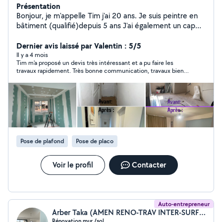
Présentation
Bonjour, je m'appelle Tim j'ai 20 ans. Je suis peintre en
bâtiment (qualifié)depuis 5 ans J'ai également un cap
solier moquetiste Et en dehors j'ai fais également
environ 5/6 mois de placo Donc je maitrise ainsi toute
Dernier avis laissé par Valentin : 5/5
sorte de bandes Je suis ouvert à toute propositions et
Il y a 4 mois
Tim m'a proposé un devis très intéressant et a pu faire les
discussions Je suis entouré de plusieurs corps de
travaux rapidement. Très bonne communication, travaux bien
métiers (toujours bon à savoir ;) ) N'hésitez pas à
réalisés selon ce que je souhaitais. Je recommande sans
m'envoyer un message via mon numéro perso (
hésiter.
ENCORE PLUS POUR DEMANDE PRIVÉE) à n'importe
quelle moment.
Pose de plafond
Pose de placo
Voir le profil
Contacter
Auto-entrepreneur
Arber Taka (AMEN RENO-TRAV INTER-SURF ANCIEN NEUVE)
Rénovation mur /sol