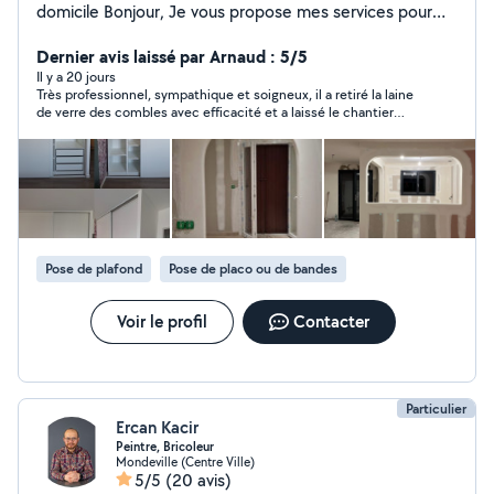
domicile Bonjour, Je vous propose mes services pour
tous vos travaux du quotidien, avec sérieux, efficacité et
bon rapport qualité/prix. Mes prestations : - Petits
Dernier avis laissé par Arnaud : 5/5
travaux de bricolage et rénovation - Montage de
Il y a 20 jours
Très professionnel, sympathique et soigneux, il a retiré la laine
meubles (IKEA, commodes , dressings) - Travaux
de verre des combles avec efficacité et a laissé le chantier
d'isolation - Petites réparations diverses - Chargement /
impeccable. Travail de qualité, merci
déchargement des meubles - évacuation des
encombrants, gravats - service de livraison de meubles
Équipé et professionnel : - Tout l'outillage nécessaire
pour travailler efficacement - Travail propre et soigné
Disponible, ponctuel et à l'écoute, je m'adapte à vos
besoins pour vous garantir un service de qualité.
Pose de plafond
Pose de placo ou de bandes
N'hésitez pas à me contacter pour discuter de votre
projet !
Voir le profil
Contacter
Particulier
Ercan Kacir
Peintre, Bricoleur
Mondeville (Centre Ville)
5/5
(20 avis)