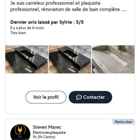
Je suis carreleur professionnel et plaquiste
professionnel, rénovation de salle de bain complète .
sérieux , motivé , fiable ,à votre service,merci beaucoup
pour votre confiance.
Dernier avis laissé par Sylvie : 5/5
Il y a plus de 6 mois
Très bien.
Voir le profil
Contacter
Particulier
Steven Marec
Électricien,plaquiste
Ifs (Ifs Centre)