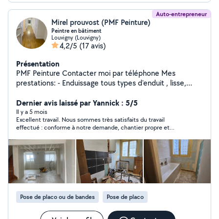
Auto-entrepreneur
Mirel prouvost (PMF Peinture)
Peintre en bâtiment
Louvigny (Louvigny)
4,2/5
(17 avis)
Présentation
PMF Peinture Contacter moi par téléphone Mes
prestations: - Enduissage tous types d'enduit , lisse,
crépis ou taloches. Peinture blanche et décorative
Papier tous raccords Toile de verre, papier de
Dernier avis laissé par Yannick : 5/5
rénovation Bande calicot , bandes armées Traitement
Il y a 5 mois
Excellent travail. Nous sommes très satisfaits du travail
des fissures pose sols - parquet stratifié collé ou
effectué : conforme à notre demande, chantier propre et
clipsable -lino, dalles, - parquets massifs. - Ragréage . -
soigné, tarifs avantageux. Encore merci pour votre qualité de
Autres prestations. J'interviens pour les particuliers,
travail et votre professionnalisme. Nous recommandons PMF
entreprise, , locaux ,commerce hôtelier
Peinture ++++
Pose de placo ou de bandes
Pose de placo