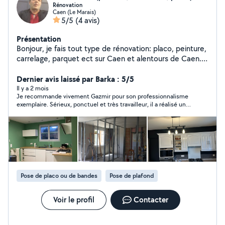
Rénovation
Caen (Le Marais)
5/5
(4 avis)
Présentation
Bonjour, je fais tout type de rénovation: placo, peinture,
carrelage, parquet ect sur Caen et alentours de Caen.
J'ai 15ans d'expérience dans le domaine donc je vous
garantie un travail de qualité.
Dernier avis laissé par Barka : 5/5
Il y a 2 mois
Je recommande vivement Gazmir pour son professionnalisme
exemplaire. Sérieux, ponctuel et très travailleur, il a réalisé un
travail impeccable. Le chantier a été laissé parfaitement propre
à la fin des travaux, ce qui est très appréciable. Gazmir est
également de très bon conseil et prend le temps d’expliquer
les meilleures solutions. Je suis entièrement satisfait de son
intervention et je vais d’ailleurs lui confier toute la rénovation
de ma maison en toute confiance. Un artisan fiable et
compétent que je recommande sans hésitation
Pose de placo ou de bandes
Pose de plafond
Voir le profil
Contacter