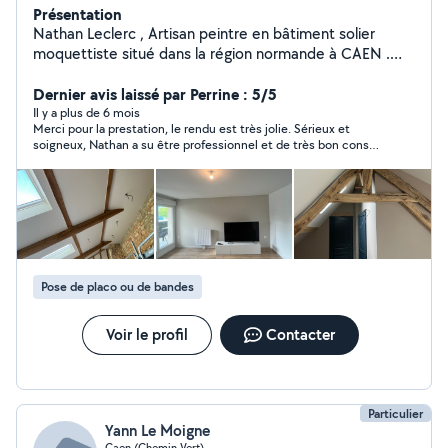
Présentation
Nathan Leclerc , Artisan peintre en bâtiment solier
moquettiste situé dans la région normande à CAEN .
J'interviens dans un rayon de 40km autour de Caen.
Mes compétences : - Peinture Intérieure / Extérieure -
Dernier avis laissé par Perrine : 5/5
Enduisage , rebouchage , Ratissage - Pose de bande -
Il y a plus de 6 mois
Merci pour la prestation, le rendu est très jolie. Sérieux et
Dégât des eaux - Sol souple ( parquet, lame L.V.T etc..)
soigneux, Nathan a su être professionnel et de très bon conseil
- Béton ciré - Devis gratuit Et autres.. Dans le domaine
pour les travaux. Merci beaucoup
depuis quelques années, . Je me tiens à votre
disposition pour tout renseignement complémentaire.
Pose de placo ou de bandes
Voir le profil
Contacter
Particulier
Yann Le Moigne
Caen (Chemin Vert)