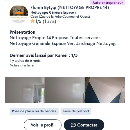
Auto-entrepreneur
Florim Bytyqi (NETTOYAGE PROPRE 14)
Nettoyages Générale Espace v
Caen (Zac de la Folie Couvrechef Ouest)
1/5
(1 avis)
Présentation
Nettoyage Propre 14 Propose Toutes services
Nettoyage Générale Espace Vert Jardinage Nettoyage
grande balcon Nettoyage façade Nettoyage véranda
Nettoyage garage Nettoyage Vitres Nettoyage
Dernier avis laissé par Kamel : 1/5
moquette Peinture Posse parquet Montage meuble
Il y a plus de 6 mois
Ni fais ni à faire
toute Cuisine armoire Échange WC lavabo
Pose de placo ou de bandes
Pose de plafond
Voir le profil
Contacter