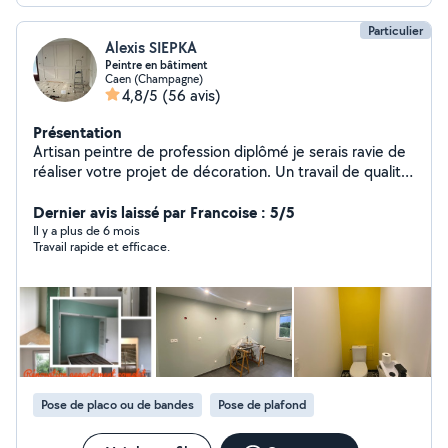
Particulier
Alexis SIEPKA
Peintre en bâtiment
Caen (Champagne)
4,8/5
(56 avis)
Présentation
Artisan peintre de profession diplômé je serais ravie de
réaliser votre projet de décoration. Un travail de qualité
correspondant à vos attentes, le tout avec un bon
rapport qualité prix. N'hésitez pas à me contacter pour
Dernier avis laissé par Francoise : 5/5
votre projet.
Il y a plus de 6 mois
Travail rapide et efficace.
Pose de placo ou de bandes
Pose de plafond