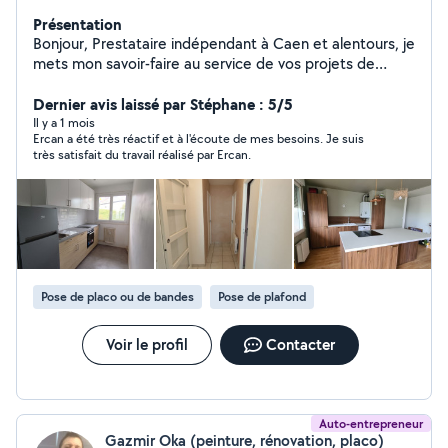
Présentation
Bonjour, Prestataire indépendant à Caen et alentours, je
mets mon savoir-faire au service de vos projets de
rénovation intérieure. Perfectionniste et attentif aux
détails, j'utilise du matériel professionnel pour garantir
Dernier avis laissé par Stéphane : 5/5
un rendu soigné et durable, de la préparation aux
Il y a 1 mois
Ercan a été très réactif et à l'écoute de mes besoins. Je suis
finitions. Mes domaines d'expertise couvrent : Peinture
très satisfait du travail réalisé par Ercan.
(intérieure et extérieure) : Préparation minutieuse des
surfaces pour un rendu lisse et durable. Montage de
meubles et de cuisines : Un assemblage précis et fiable.
Pose de Placo et Enduit (Band Ponçage) : Création de
surfaces parfaitement planes. Petits travaux de
rénovation et de bricolage variés. En tant que votre
partenaire de confiance, je privilégie une communication
Pose de placo ou de bandes
Pose de plafond
claire et transparente, toujours à l'écoute de vos
attentes afin de vous conseiller au mieux et de trouver
des solutions adaptées. N'hésitez pas à me contacter
Voir le profil
Contacter
pour discuter de vos besoins. Au plaisir de vous
rencontrer !
Auto-entrepreneur
Gazmir Oka (peinture, rénovation, placo)