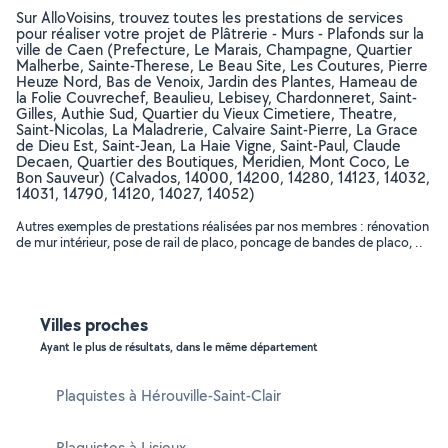
Sur AlloVoisins, trouvez toutes les prestations de services
pour réaliser votre projet de Plâtrerie - Murs - Plafonds sur la
ville de Caen (Prefecture, Le Marais, Champagne, Quartier
Malherbe, Sainte-Therese, Le Beau Site, Les Coutures, Pierre
Heuze Nord, Bas de Venoix, Jardin des Plantes, Hameau de
la Folie Couvrechef, Beaulieu, Lebisey, Chardonneret, Saint-
Gilles, Authie Sud, Quartier du Vieux Cimetiere, Theatre,
Saint-Nicolas, La Maladrerie, Calvaire Saint-Pierre, La Grace
de Dieu Est, Saint-Jean, La Haie Vigne, Saint-Paul, Claude
Decaen, Quartier des Boutiques, Meridien, Mont Coco, Le
Bon Sauveur) (Calvados, 14000, 14200, 14280, 14123, 14032,
14031, 14790, 14120, 14027, 14052)
Autres exemples de prestations réalisées par nos membres : rénovation
de mur intérieur, pose de rail de placo, poncage de bandes de placo, ..
Villes proches
Ayant le plus de résultats, dans le même département
Plaquistes à Hérouville-Saint-Clair
Plaquistes à Lisieux