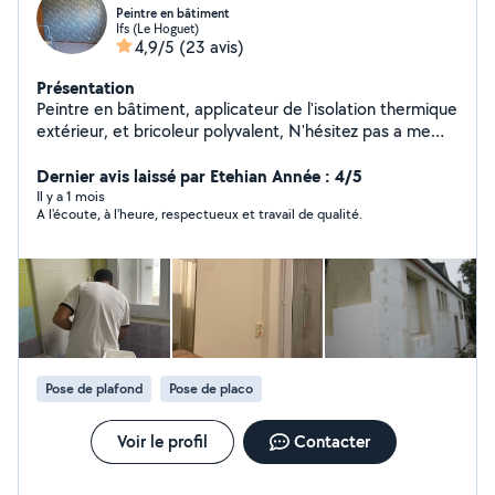
Peintre en bâtiment
Ifs (Le Hoguet)
4,9/5
(23 avis)
Présentation
Peintre en bâtiment, applicateur de l'isolation thermique
extérieur, et bricoleur polyvalent, N'hésitez pas a me
demander des services, je fais de base, Peinture
intérieur, extérieur neuf ou rénovation Peinture sur tous
Dernier avis laissé par Etehian Année : 4/5
supports Enduit Pose de papier peint Pose de fibre de
Il y a 1 mois
A l'écoute, à l'heure, respectueux et travail de qualité.
verre Pose de toile lisse Rénovation escalier en bois
Pose parquet Pour plus d'informations n'hésitez pas à
me contacter
Pose de plafond
Pose de placo
Voir le profil
Contacter