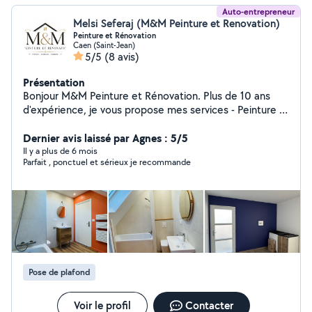
Auto-entrepreneur
Melsi Seferaj (M&M Peinture et Renovation)
Peinture et Rénovation
Caen (Saint-Jean)
5/5
(8 avis)
Présentation
Bonjour M&M Peinture et Rénovation. Plus de 10 ans
d'expérience, je vous propose mes services - Peinture -
Parquet - Placo - Carrelage - Plomberie - Électricité -
Salle de bain de A à Z - Devis Gratuit Travail de qualité
Dernier avis laissé par Agnes : 5/5
et professionnel N'hexsite pas à me contacter pour
Il y a plus de 6 mois
Parfait , ponctuel et sérieux je recommande
toute information complémentaire je reste à votre
disposition Cordialement
Pose de plafond
Voir le profil
Contacter