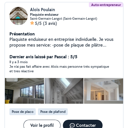
Auto-entrepreneur
Aloïs Poulain
Plaquiste enduiseur
Saint-Germain-Langot (Saint-Germain-Langot)
5/5
(3 avis)
Présentation
Plaquiste enduiseur en entreprise individuelle. Je vous
propose mes service: -pose de plaque de plâtre
(plafond,mur) -pose isolation comble perdu ,plafond,
mur et cloison -pose bande joint -ratissage -création de
Dernier avis laissé par Pascal : 5/5
cloison de séparation ect. -pose de parquet -pose de
Il y a 3 mois
Je n'ai pas fait affaire avec Aloïs mais personne trés sympatique
verrière porte coulissante et porte standard. Pour tout
et tres réactive
autre renseignement n'hésitez pas à me contacter.
Pose de placo
Pose de plafond
Voir le profil
Contacter