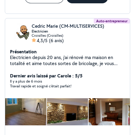
Auto-entrepreneur
Cedric Marie (CM-MULTISERVICES)
Electricien
Croisilles (Croisilles)
4,3/5
(6 avis)
Présentation
Electricien depuis 20 ans, j'ai rénové ma maison en
totalité et aime toutes sortes de bricolage, je vous
propose mes services pour vous venir en aide.
Electricité, pose de parquet et de lame PVC clipsable.
Dernier avis laissé par Carole : 5/5
Pose de fibre de verre, papier peint et peinture.
Il y a plus de 6 mois
Travail rapide et soigné c’était parfait!
Montage de meubles etc...