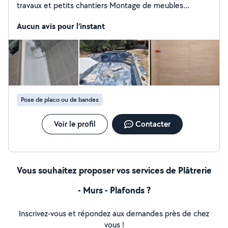
travaux et petits chantiers Montage de meubles
Carrelage & Bricolage Peinture & Rénovation Sérieux,
efficace et équipé, je travaille avec soin pour un résultat
Aucun avis pour l'instant
de qualité. N'hésitez pas à me contacter pour un devis
ou toute question !
Pose de placo ou de bandes
Voir le profil
Contacter
Vous souhaitez proposer vos services de Plâtrerie
- Murs - Plafonds ?
Inscrivez-vous et répondez aux demandes près de chez
vous !