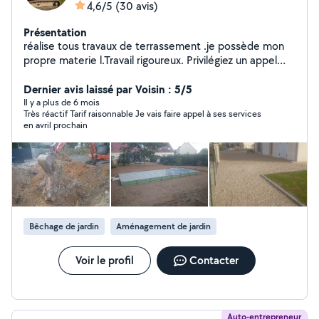
4,6/5
(30 avis)
Présentation
réalise tous travaux de terrassement .je possède mon
propre materie l.Travail rigoureux. Privilégiez un appel
téléphonique au zéro six, quatorze,quatre vingt huit,
vingt-quatre,quatre vingt sept.surtout pour les
Dernier avis laissé par Voisin : 5/5
personnes a plus de 30 kms,car impossible de vous
Il y a plus de 6 mois
Très réactif Tarif raisonnable Je vais faire appel à ses services
répondre sur le site surtout pour les personnes a plus
en avril prochain
de 30 kms de moi ,car sinon impossible de vous
répondre sur le site
Bêchage de jardin
Aménagement de jardin
Voir le profil
Contacter
Auto-entrepreneur