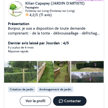
Kilian Capapey (JARDIN D'ARTISTE)
Paysagiste
Fontenay-sur-Loing (Fontenay-sur-Loing)
4,2/5
(11 avis)
Présentation
Bonjour, je suis a disposition de toute demande
comprenant: - de la tonte - débroussaillage - défrichage
- élagage, abatage, fendage - taille de haie, arbuste -
création massif, clôture (panneau rigide, et grillage
Dernier avis laissé par Jourdan : 4/5
souple)
Il y a plus de 6 mois
Réponse rapide
Création de jardin
Aménagement de jardin
Voir le profil
Contacter