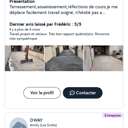
Présentation
Terrassement,assainissement,réfections de cours je me
déplace facilement travail soigné, n'hésité pas a
téléphoné a zérosix quatrevingtdixhuit cinquantedeux
soixante quatrevingttreize je serais vous satisfaire ou
Dernier avis laissé par Frédéric : 5/5
vous conseillé.
Il y a plus de 6 mois
Travail propre et sérieux. Très bon rapport qualité/prix. Personne
très sympathique.
Voir le profil
Contacter
Entreprise
DWAY
Amilly (Les Goths)