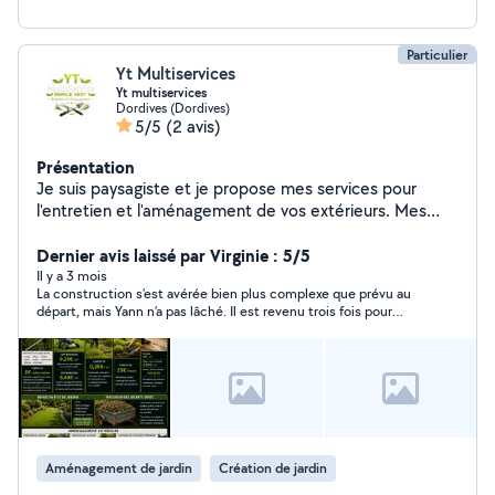
Particulier
Yt Multiservices
Yt multiservices
Dordives (Dordives)
5/5
(2 avis)
Présentation
Je suis paysagiste et je propose mes services pour
l'entretien et l'aménagement de vos extérieurs. Mes
prestations : Tonte de pelouse (avec ou sans
ramassage) Débroussaillage Taille de haies et d'arbustes
Dernier avis laissé par Virginie : 5/5
Élagage Entretien de jardin Préparation de terrain
Il y a 3 mois
La construction s’est avérée bien plus complexe que prévu au
(motoculteur, remise à niveau) Nettoyage extérieur
départ, mais Yann n’a pas lâché. Il est revenu trois fois pour
Travail sérieux et soigné Matériel professionnel
mener le chantier à son terme, toujours de bonne humeur et
Intervention rapide N'hésitez pas à me contacter pour
avec la même énergie. Une vraie persévérance, rare et
un devis gratuit
appréciable. En dehors de la qualité du travail, il est très gentil,
arrangeant, et a spontanément proposé d’autres services qu’il
peut rendre — ce qui est bien pratique quand on a une liste de
petits travaux qui s’allonge ! Je recommande sans hésiter.
Aménagement de jardin
Création de jardin