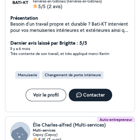
Ferrières-en-Gâtinais (Ferrières-en-Gâtinais)
5/5
(2 avis)
Présentation
Besoin d'un travail propre et durable ? Bati-KT intervient
pour vos menuiseries intérieures et extérieures ainsi que
le nettoyage de façades, terrasses et extérieurs de
maison. Intervention rapide Travail soigné Devis gratuit
Dernier avis laissé par Brigitte : 5/5
Contactez-moi via AlloVoisin.
Il y a 6 mois
Très contente de son travail, et très appliqué merci Kerim
Menuiserie
Changement de porte intérieure
Voir le profil
Contacter
Auto-entrepreneur
Élie Charles-alfred (Multi-services)
Multi-services
Cepoy (Cepoy)
5/5
(1 avis)