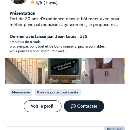
5/5
(7 avis)
Présentation
Fort de 20 ans d'expérience dans le bâtiment avec pour
métier principal menuisier agencement, je propose mes
services pour tout type de travaux en rénovation et
entretien.
Dernier avis laissé par Jean Louis : 5/5
Il y a plus de 6 mois
pro, sympas ponctuel et de bons conseils. prix raisonnables.
vous pouvez y aller. merci Mickael. jl
Menuiserie
Pose de porte coulissante
Voir le profil
Contacter
Particulier