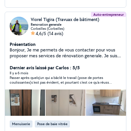
Auto-entrepreneur
Viorel Tigira (Travuax de bâtiment)
Renovation generale
Corbeilles (Corbeilles)
4,6/5
(14 avis)
Présentation
Bonjour, Je me permets de vous contacter pour vous
proposer mes services de rénovation generale. Je suis
auto-entrepreneur sous le nom V.A.T. Renov, spécialisé
en travaux de finition (pose de parquet, peinture,
Dernier avis laissé par Carlos : 5/5
carrelage, menuiseries intérieures et extérieures, etc.).
Il y a 6 mois
Passer après quelq'un qui a bâclé le travail (pose de portes
Basé à Corbeilles(45), je peux intervenir sur différents
coulissantes)c'est pas évident, et pourtant c'est ce qu'a réussit
chantiers dans la région selon vos besoins. Je travaille
à faire Viorel et son épouse. Travail soigné, jusqu'au moindre
avec sérieux et réactivité, dans le respect des délais et
détail. Je recommande ce binôme, en plus du bon travail, ils
de la satisfaction du client. N'hésitez pas à me
sont très sympathiques
contacter pour échanger sur une éventuelle
collaboration ou pour un premier chantier test.
Cordialement.
Menuiserie
Pose de baie vitrée