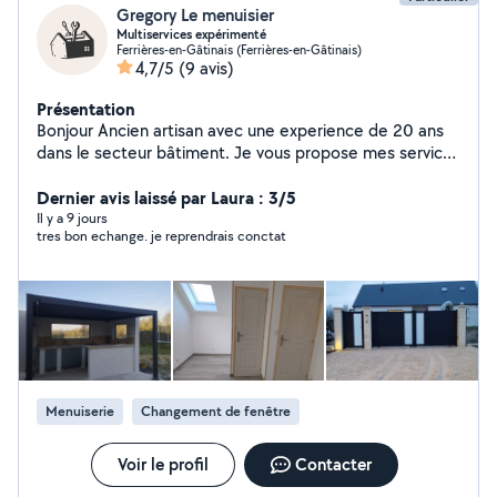
Gregory Le menuisier
Multiservices expérimenté
Ferrières-en-Gâtinais (Ferrières-en-Gâtinais)
4,7/5
(9 avis)
Présentation
Bonjour Ancien artisan avec une experience de 20 ans
dans le secteur bâtiment. Je vous propose mes services
pour : La pose de menuiserie intérieure /extérieur Dalle
béton La pose de carrelage, faïence La pose de
Dernier avis laissé par Laura : 3/5
parquet collé ou flottant La pose de clôture, portail et
Il y a 9 jours
tres bon echange. je reprendrais conctat
motorisation Nice La réalisation d ouvrage maçonné .
Double et cloisons placo. Je suis joignable pour toutes
demandes et dépannage divers. Travail soigné et délais
respectés.
Menuiserie
Changement de fenêtre
Voir le profil
Contacter