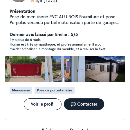
5/5
(1 avis)
Présentation
Pose de menuiserie PVC ALU BOIS Fourniture et pose
Pergolas veranda portail motorisation porte de garage
volet roulant velux etc
Dernier avis laissé par Emilie : 5/5
Il y a plus de 6 mois
Florian est très sympathique, et professionnalisme. Il a pu
m'aider à finaliser le montage du meuble, et à réaliser la fixation
de mon meuble sans souci. Je le recommande sans hésiter
Menuiserie
Pose de porte-fenêtre
Voir le profil
Contacter