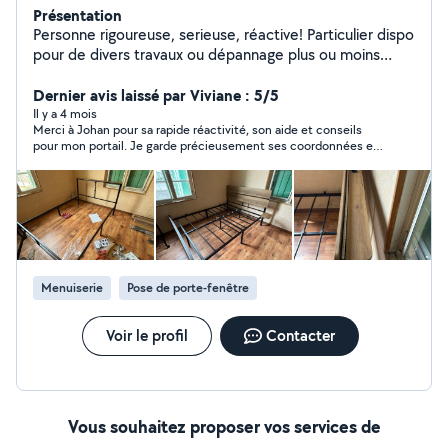
Présentation
Personne rigoureuse, serieuse, réactive! Particulier dispo
pour de divers travaux ou dépannage plus ou moins
important (à définir ensemble selon l'ampleur des
travaux) : Bâtiment (maçonnerie, couverture, etc)
Dernier avis laissé par Viviane : 5/5
Électricité Petit ou gros électroménager Jardinage
Il y a 4 mois
Merci à Johan pour sa rapide réactivité, son aide et conseils
(surtout de l'entretien)
pour mon portail. Je garde précieusement ses coordonnées et
je le recommande vivement.
Menuiserie
Pose de porte-fenêtre
Voir le profil
Contacter
Vous souhaitez proposer vos services de