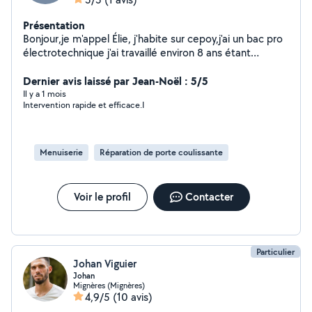
Présentation
Bonjour,je m'appel Élie, j'habite sur cepoy,j'ai un bac pro
électrotechnique j'ai travaillé environ 8 ans étant
électricien et environ 25ans étant technicien fibre
optique et à côté de tout sa je me suis toujour
Dernier avis laissé par Jean-Noël : 5/5
intéressé à divers corps de métier. Et fin 2025 j'ai
Il y a 1 mois
Intervention rapide et efficace.I
décider de travaillé à mon compte étant auto
entrepreneur multi- services.
Menuiserie
Réparation de porte coulissante
Voir le profil
Contacter
Particulier
Johan Viguier
Johan
Mignères (Mignères)
4,9/5
(10 avis)