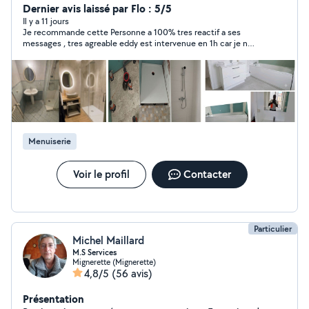
Dernier avis laissé par Flo : 5/5
Il y a 11 jours
Je recommande cette Personne a 100% tres reactif a ses
messages , tres agreable eddy est intervenue en 1h car je n
avais plus d eau chaude , probleme resolu , merci encore
Menuiserie
Voir le profil
Contacter
Particulier
Michel Maillard
M.S Services
Mignerette (Mignerette)
4,8/5
(56 avis)
Présentation