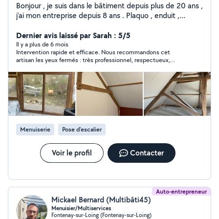
Bonjour , je suis dans le bâtiment depuis plus de 20 ans ,
j'ai mon entreprise depuis 8 ans . Plaquo , enduit ,
peinture , pose de parquet, pose de fenêtres , de
volets , petites maçonnerie,entretien d'espace vert
Dernier avis laissé par Sarah : 5/5
Il y a plus de 6 mois
Intervention rapide et efficace. Nous recommandons cet
artisan les yeux fermés : très professionnel, respectueux,
honnête et soucieux des lieux. Nous conservons
précieusement ses coordonnées et n’hésiterons pas à faire
appel à lui si besoin
Menuiserie
Pose d'escalier
Voir le profil
Contacter
Auto-entrepreneur
Mickael Bernard (Multibâti45)
Menuisier/Multiservices
Fontenay-sur-Loing (Fontenay-sur-Loing)