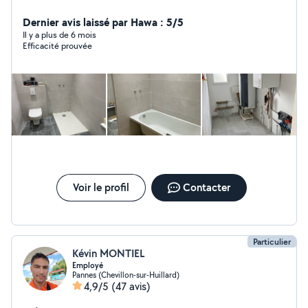
très bon bricoleur pour la maison et mécanique voitures
Dernier avis laissé par Hawa : 5/5
Il y a plus de 6 mois
Efficacité prouvée
Voir le profil
Contacter
Particulier
Kévin MONTIEL
Employé
Pannes (Chevillon-sur-Huillard)
4,9/5
(47 avis)