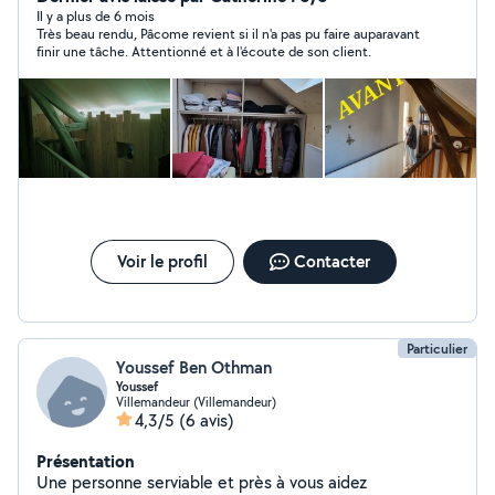
n'importe quelle demande et je ne fais que ce que je
Il y a plus de 6 mois
Très beau rendu, Pâcome revient si il n'a pas pu faire auparavant
sais faire. Cordialement Pacôme. Citation: "Celui qui
finir une tâche. Attentionné et à l'écoute de son client.
croît qu'un professionnel coût chèr, n a aucune idée de
combien peut lui coûter un incompétent " G.Nakhleh
Voir le profil
Contacter
Particulier
Youssef Ben Othman
Youssef
Villemandeur (Villemandeur)
4,3/5
(6 avis)
Présentation
Une personne serviable et près à vous aidez