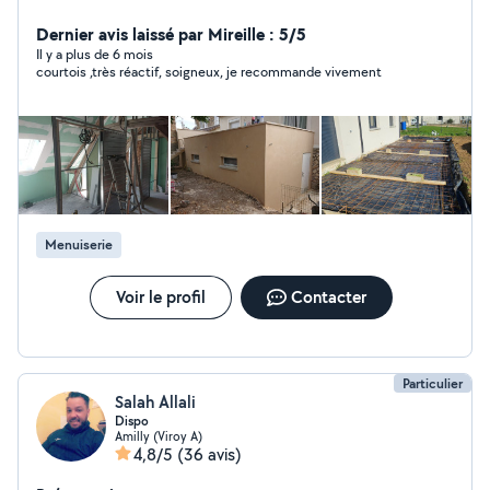
tous les travaux d'intérieur et extérieur. Je suis sérieux
ponctuel et minutieux alors n'hésitez pas à me
Dernier avis laissé par Mireille : 5/5
contacter par téléphone
Il y a plus de 6 mois
courtois ,très réactif, soigneux, je recommande vivement
Menuiserie
Voir le profil
Contacter
Particulier
Salah Allali
Dispo
Amilly (Viroy A)
4,8/5
(36 avis)