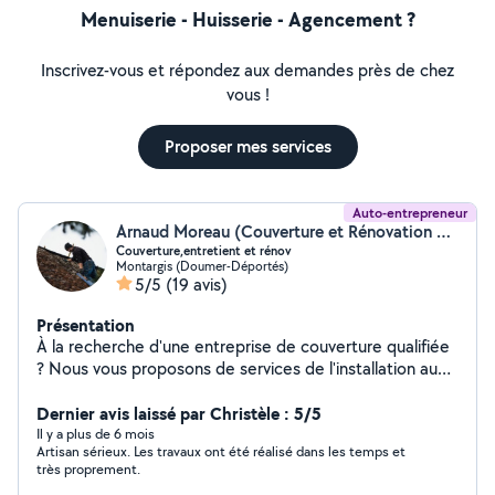
Menuiserie - Huisserie - Agencement ?
Inscrivez-vous et répondez aux demandes près de chez
vous !
Proposer mes services
Auto-entrepreneur
Arnaud Moreau (Couverture et Rénovation Moreau)
Couverture,entretient et rénov
Montargis (Doumer-Déportés)
5/5
(19 avis)
Présentation
À la recherche d'une entreprise de couverture qualifiée
? Nous vous proposons de services de l'installation au
dépannage en passant par l'entretien et garantissons
des prestations de qualité à la hauteur de vos
Dernier avis laissé par Christèle : 5/5
exigences. Contactez-nous pour un accompagnement
Il y a plus de 6 mois
Artisan sérieux. Les travaux ont été réalisé dans les temps et
approfondi dans les différentes étapes de votre projet.
très proprement.