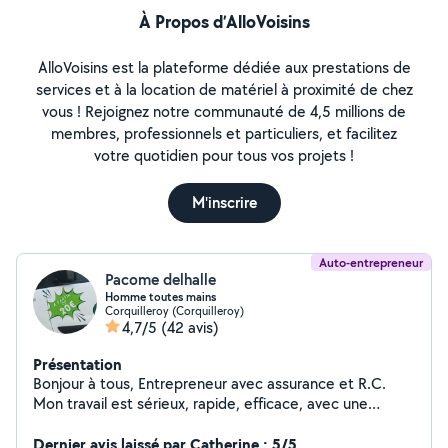
À Propos d’AlloVoisins
AlloVoisins est la plateforme dédiée aux prestations de
services et à la location de matériel à proximité de chez
vous ! Rejoignez notre communauté de 4,5 millions de
membres, professionnels et particuliers, et facilitez
votre quotidien pour tous vos projets !
M'inscrire
Auto-entrepreneur
Pacome delhalle
Homme toutes mains
Corquilleroy (Corquilleroy)
4,7/5
(42 avis)
Présentation
Bonjour à tous, Entrepreneur avec assurance et R.C.
Mon travail est sérieux, rapide, efficace, avec une
garantie et un suivi de mes interventions. Mes avis, son
un gage de qualité et je vous en remercie. j'étudie
Dernier avis laissé par Catherine : 5/5