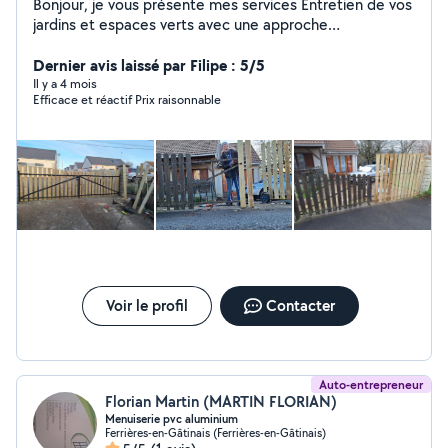
Bonjour, je vous présente mes services Entretien de vos
jardins et espaces verts avec une approche
respectueuse de l'environnement. Très bonne
connaissance en plomberie et électricité, Disponible
Dernier avis laissé par Filipe : 5/5
également pour vide maison, cave, grenier, boxe ou
Il y a 4 mois
Efficace et réactif Prix raisonnable
autres. Mise en déchèterie sélectif. Je suis équipé de
mon propre matériel et en mesure d'évacuer vos
déchets. J'étudie toute proposition, n'hésitez pas à me
contacter, accepte chèque service, et cesu. DEVIS
GRATUIT
Voir le profil
Contacter
Auto-entrepreneur
Florian Martin (MARTIN FLORIAN)
Menuiserie pvc aluminium
Ferrières-en-Gâtinais (Ferrières-en-Gâtinais)