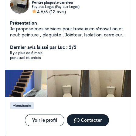
Peintre plaquiste carreleur
Fay-aux-Loges (Fay-aux-Loges)
4,6/5
(12 avis)
Présentation
Je propose mes services pour travaux en rénovation et
neuf: peinture , plaquiste , Jointeur, Isolation, carreleur,
Faïence, Tous revêtements sol et mur, J'ai 17 ans
d'expérience dans le bâtiment. Joignable au 06-74-60-
Dernier avis laissé par Luc : 5/5
96-56
Il y a plus de 6 mois
ponctuel et précis
Menuiserie
Voir le profil
Contacter