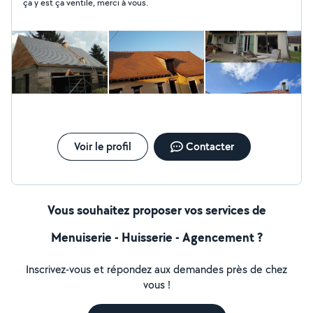
ça y est ça ventile, merci à vous.
ardoise, zinc etc -Velux rénovation ou création -
Charpente, plancher bois,ossature bois, bardage
-Élagage d'arbre -isolation Retrouvé nous sur notre site
internet cstoiture et nos réseaux sociaux Facebook
Voir le profil
Contacter
Vous souhaitez proposer vos services de
Menuiserie - Huisserie - Agencement ?
Inscrivez-vous et répondez aux demandes près de chez
vous !