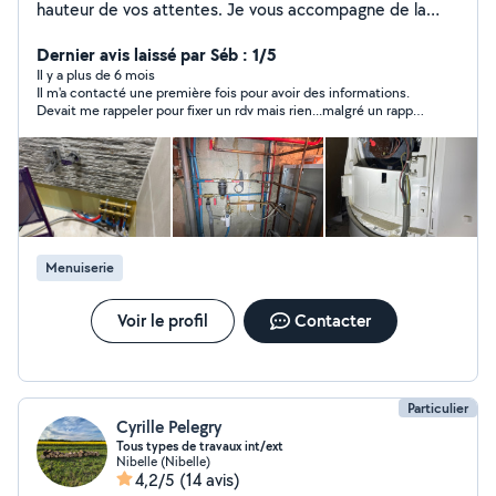
hauteur de vos attentes. Je vous accompagne de la
conception à la réalisation, avec une approche
personnalisée et adaptée à vos besoins. Je réalise : -
Dernier avis laissé par Séb : 1/5
Peinture & enduits : préparation, ratissage, finitions,
Il y a plus de 6 mois
Il m'a contacté une première fois pour avoir des informations.
revêtements muraux. - Placo & isolation : cloisons,
Devait me rappeler pour fixer un rdv mais rien...malgré un rappel
doublages, faux plafonds, intégration de spots. - Salle
sur ce site et mon rappel par message a été lu...dommage.
de bain complète : placo hydro, carrelage, faïence,
installation douche, vasque, WC. - Autres prestations :
pose de parquet flottant, plomberie, électricité,
habillage d'escalier, serrurerie simple. Travail soigné
respect des délais devis gratuit et détaillé artisan
déclaré & assuré.
Menuiserie
Voir le profil
Contacter
Particulier
Cyrille Pelegry
Tous types de travaux int/ext
Nibelle (Nibelle)
4,2/5
(14 avis)