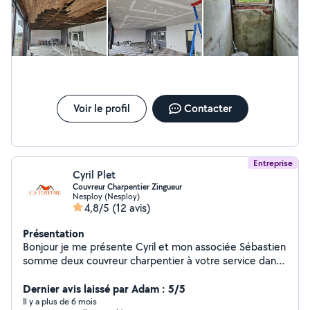
Voir le profil
Contacter
Entreprise
Cyril Plet
Couvreur Charpentier Zingueur
Nesploy (Nesploy)
4,8/5
(12 avis)
Présentation
Bonjour je me présente Cyril et mon associée Sébastien
somme deux couvreur charpentier à votre service dans
différents domaines : -Couverture -Recherche de fuite -
Demoussage ou lavage de toiture façade terrasse -
Dernier avis laissé par Adam : 5/5
Gouttière, zinguerie, abergement de cheminée,tuile,
Il y a plus de 6 mois