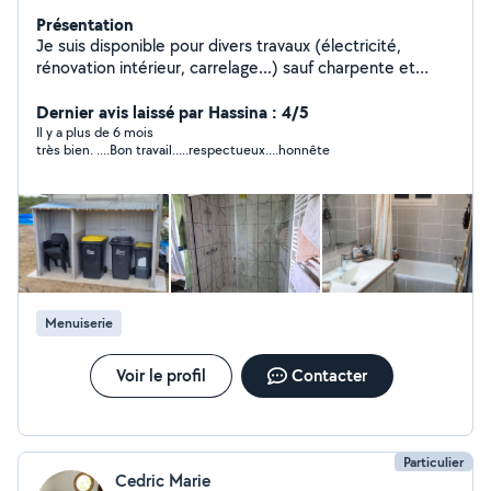
Présentation
Je suis disponible pour divers travaux (électricité,
rénovation intérieur, carrelage...) sauf charpente et
également disponible pour entretien
extérieur.Contactez moi pour plus de renseignement.
Dernier avis laissé par Hassina : 4/5
Il y a plus de 6 mois
très bien. ....Bon travail.....respectueux....honnête
Menuiserie
Voir le profil
Contacter
Particulier
Cedric Marie