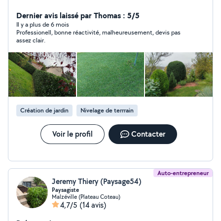
aux cycles naturels des végétaux. Débroussaillage tonte
Taille de haies (conifères et feuillus) taille de fruitiers et
Dernier avis laissé par Thomas : 5/5
d'arbustes Engazonnement créations de massifs
Il y a plus de 6 mois
Professionell, bonne réactivité, malheureusement, devis pas
potagers avec réutilisation des déchets végétaux
assez clair.
Fourniture possible de semences potagères
reproductibles) voire de plants.
Création de jardin
Nivelage de terrrain
Voir le profil
Contacter
Auto-entrepreneur
Jeremy Thiery (Paysage54)
Paysagiste
Malzéville (Plateau Coteau)
4,7/5
(14 avis)