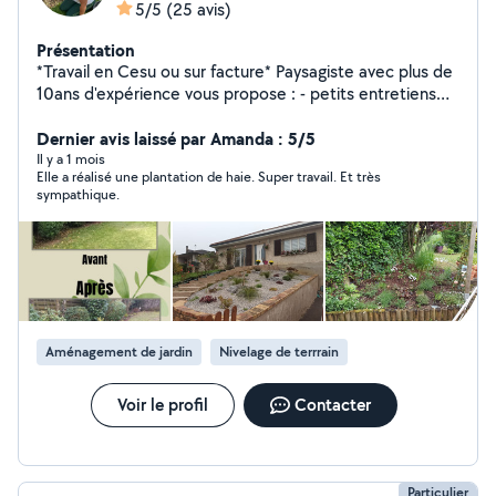
5/5
(25 avis)
Présentation
*Travail en Cesu ou sur facture* Paysagiste avec plus de
10ans d'expérience vous propose : - petits entretiens
de jardin ponctuels ou réguliers (tonte, débroussaillage,
scarification, taille arbuste, taille topiaire, binage de
Dernier avis laissé par Amanda : 5/5
massifs, entretien de potager, entretien de vivaces,...) -
Il y a 1 mois
Elle a réalisé une plantation de haie. Super travail. Et très
aménagements type massifs, paillage, plantation
sympathique.
d'arbres, haies.. - conseils en aménagement et
accompagnement à la plantation - conception
d'espaces paysagers (massifs ou jardin entier) Très
bonne connaissance des végétaux. À votre service,
avec plaisir!!
Aménagement de jardin
Nivelage de terrrain
Voir le profil
Contacter
Particulier