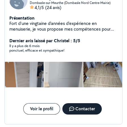
Dombasle-sur-Meurthe (Dombasle Nord Centre-Mairie)
4,1/5
(24 avis)
Présentation
Fort d'une vingtaine d'années d'expérience en
menuiserie, je vous propose mes compétences pour
vos réalisations. Je suis réactif et polyvalent je propose
aussi mes services en entretien paysager, taille des
Dernier avis laissé par Christel : 5/5
arbres, entretien des jardins etc
Il y a plus de 6 mois
ponctuel, efficace et sympathique!
Voir le profil
Contacter