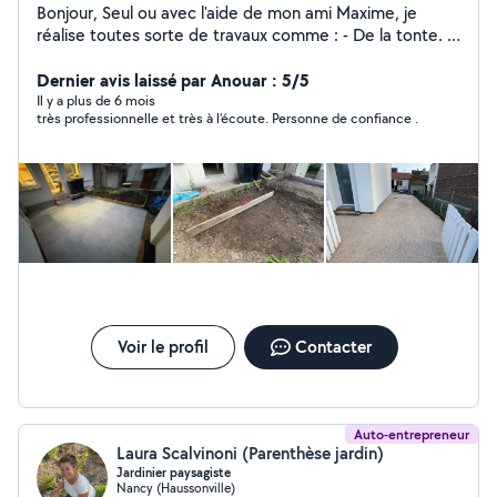
Bonjour, Seul ou avec l'aide de mon ami Maxime, je
réalise toutes sorte de travaux comme : - De la tonte. -
Du débroussaillage - La taille de votre haie ainsi que la
taille d'arbuste. - Je peux passer le motoculteur - Je
Dernier avis laissé par Anouar : 5/5
réalise aussi l'évacuation des vos encombrants et
Il y a plus de 6 mois
très professionnelle et très à l'écoute. Personne de confiance .
déchets vert. - Je réalise aussi la pose de grillages. - Je
peux également faire des déménagements. - Je réalise
aussi toutes sorte de travaux de manutention, petite
maçonnerie, démolition.
Voir le profil
Contacter
Auto-entrepreneur
Laura Scalvinoni (Parenthèse jardin)
Jardinier paysagiste
Nancy (Haussonville)