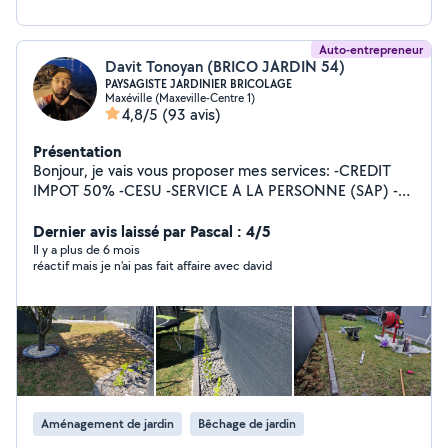
Auto-entrepreneur
Davit Tonoyan (BRICO JARDIN 54)
PAYSAGISTE JARDINIER BRICOLAGE
Maxéville (Maxeville-Centre 1)
4,8/5
(93 avis)
Présentation
Bonjour, je vais vous proposer mes services: -CREDIT
IMPOT 50% -CESU -SERVICE A LA PERSONNE (SAP) -
Jardinage, aménagement, espace vert -Tonte de
pelouse, débroussailleuse, motoculteur -Ramassage des
Dernier avis laissé par Pascal : 4/5
feuilles -Évacuation des déchets -Taille de haies,
Il y a plus de 6 mois
réactif mais je n'ai pas fait affaire avec david
fruitiers, rosiers -Nettoyage de terrasses -Nettoyage de
l'aller -Bêchage, binage, et grillage -Entretien et
Nettoyage des massifs -Massonerie, Bricolage, Peinture,
Placo, Carrelage Je suis dans l'attente de vos
demandes. Cordialement.
Aménagement de jardin
Bêchage de jardin