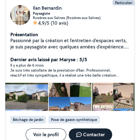
Particulier
Ilan Bernardin
Paysagiste
Rosières-aux-Salines (Rosières-aux-Salines)
4,9/5
(10 avis)
Présentation
Passionné par la création et l'entretien d'espaces verts,
je suis paysagiste avec quelques années d'expérience.
Je propose des services sur mesure pour la conception,
l'aménagement et l'entretien de jardins, parcs, et autres
Dernier avis laissé par Maryse : 5/5
espaces verts. Mon objectif est de transformer chaque
Il y a plus de 6 mois
Je suis très satisfaite de la prestation d'Ilan. Professionnel,
espace en un lieu unique, esthétique et fonctionnel, en
réactif et très sympathique, il a réalisé une très belle création à
respectant les besoins et les souhaits de mes clients.
un tarif très compétitif. Je recommande vivement Ilan.
Que vous ayez besoin de créer un nouveau jardin ou de
rénover un espace existant, je suis là pour vous
accompagner à chaque étape du projet.
Bêchage de jardin
Pose de gazon synthétique
Voir le profil
Contacter