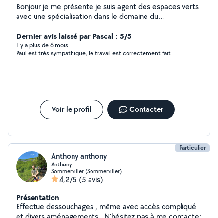
Bonjour je me présente je suis agent des espaces verts
avec une spécialisation dans le domaine du
fleurissement depuis une vingtaine d'années je réalise
tout type de travaux d'extérieur réactif ponctuel et
Dernier avis laissé par Pascal : 5/5
polyvalent je reste à votre disposition merci .
Il y a plus de 6 mois
Paul est trés sympathique, le travail est correctement fait.
Voir le profil
Contacter
Particulier
Anthony anthony
Anthony
Sommerviller (Sommerviller)
4,2/5
(5 avis)
Présentation
Effectue dessouchages , même avec accès compliqué
et divers aménagements . N'hésitez pas à me contacter