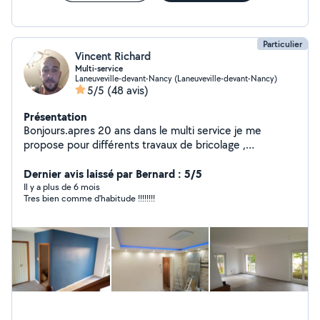
Particulier
Vincent Richard
Multi-service
Laneuveville-devant-Nancy (Laneuveville-devant-Nancy)
5/5
(48 avis)
Présentation
Bonjours.apres 20 ans dans le multi service je me
propose pour différents travaux de bricolage ,
électricité(CAP) ,peinture ,carrelage, jardinage,volets,
plomberie, menuiserie etc...
Dernier avis laissé par Bernard : 5/5
Il y a plus de 6 mois
Tres bien comme d'habitude !!!!!!!!