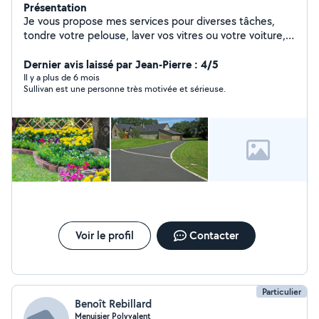
Présentation
Je vous propose mes services pour diverses tâches,
tondre votre pelouse, laver vos vitres ou votre voiture,
jardiner, faire de la peinture etc.. Mes services
consistent à me faire un peu d'argent pendant les
Dernier avis laissé par Jean-Pierre : 4/5
vacances
Il y a plus de 6 mois
Sullivan est une personne très motivée et sérieuse.
Voir le profil
Contacter
Particulier
Benoît Rebillard
Menuisier Polyvalent