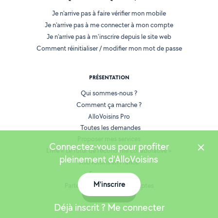
Je n'arrive pas à faire vérifier mon mobile
Je n'arrive pas à me connecter à mon compte
Je n'arrive pas à m'inscrire depuis le site web
Comment réinitialiser / modifier mon mot de passe
PRÉSENTATION
Qui sommes-nous ?
Comment ça marche ?
AlloVoisins Pro
Toutes les demandes
Proposer mes services
Connectez-vous pour profiter
Livre « Le futur de l'économie collaborative »
pleinement d'AlloVoisins
AlloVoisins en France
Espace presse
M'inscrire
Partenaires et Grands Comptes
Carte
Recrutement
Déjà inscrit ? Me connecter