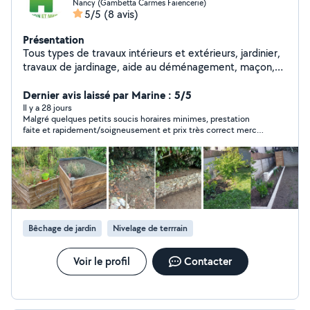
Nancy (Gambetta Carmes Faiencerie)
5/5
(8 avis)
Présentation
Tous types de travaux intérieurs et extérieurs, jardinier,
travaux de jardinage, aide au déménagement, maçon,
petit bricolage, jardinier,aide à domicile etc. Nancy et
alentours. Cordialement
Dernier avis laissé par Marine : 5/5
Il y a 28 jours
Malgré quelques petits soucis horaires minimes, prestation
faite et rapidement/soigneusement et prix très correct merci
encore ! Aimable et réactif par messages également.
Bêchage de jardin
Nivelage de terrrain
Voir le profil
Contacter