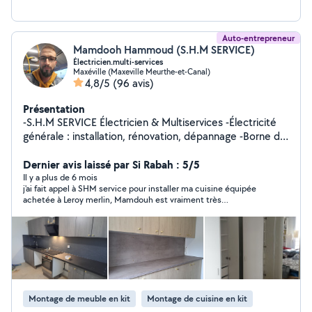
Auto-entrepreneur
Mamdooh Hammoud (S.H.M SERVICE)
Électricien.multi-services
Maxéville (Maxeville Meurthe-et-Canal)
4,8/5
(96 avis)
Présentation
-S.H.M SERVICE Électricien & Multiservices -Électricité
générale : installation, rénovation, dépannage -Borne de
recharge véhicule électrique (Tesla, Renault etc)
Dépannage et petits travaux domestiques : machine à
Dernier avis laissé par Si Rabah : 5/5
laver, four, lave-vaisselle, réparations diverses -Montage
Il y a plus de 6 mois
j'ai fait appel à SHM service pour installer ma cuisine équipée
de meubles (IKEA, Conforama, BUT) -Installation cuisine
achetée à Leroy merlin, Mamdouh est vraiment très
complète Plus de 10 ans d'expérience -Devis gratuit
professionnel, Il a su s'adapter au chantier bien que les murs
assurance décennale - Conseils et consultation
n'étaient pas parfaitement perpendiculaires en raison de
disponibles - Intervention rapide et travail sérieux
l'ancienneté du bâtiment. et il m'a donné de judicieux conseils
notamment de changer l'évier commandé qui était trop grand
pour mon plan de travail, c'était une super idée, je le remercie
encore. Travail propre et carré, je n'ai vraiment rien à dire sur la
qualité. Encore bravo. Je le recommande vivement et je
n'hésiterai pas à refaire appel à lui pour de futurs travaux.
Montage de meuble en kit
Montage de cuisine en kit