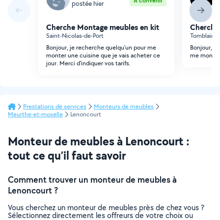
À convenir
postée hier
p
Cherche Montage meubles en kit
Cherche
Saint-Nicolas-de-Port
Tomblaine 
Bonjour, je recherche quelqu'un pour me
Bonjour, j
monter une cuisine que je vais acheter ce
me monter 
jour. Merci d'indiquer vos tarifs.
Prestations de services
Monteurs de meubles
Meurthe-et-moselle
Lenoncourt
Monteur de meubles à Lenoncourt :
tout ce qu’il faut savoir
Comment trouver un monteur de meubles à
Lenoncourt ?
Vous cherchez un monteur de meubles près de chez vous ?
Sélectionnez directement les offreurs de votre choix ou