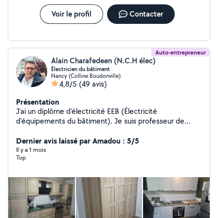
Voir le profil
Contacter
Auto-entrepreneur
Alain Charafedeen (N.C.H élec)
Électricien du bâtiment
Nancy (Colline Boudonville)
4,8/5
(49 avis)
Présentation
J'ai un diplôme d'électricité EEB (Électricité
d'équipements du bâtiment). Je suis professeur de
physique et chimie.j'ai travail comme prof 20ans. Je
peux installer ou rénover l'électricité domestique. Je
Dernier avis laissé par Amadou : 5/5
peux faire un schéma électrique pour la maison. Je peux
Il y a 1 mois
Top
faire un devis.