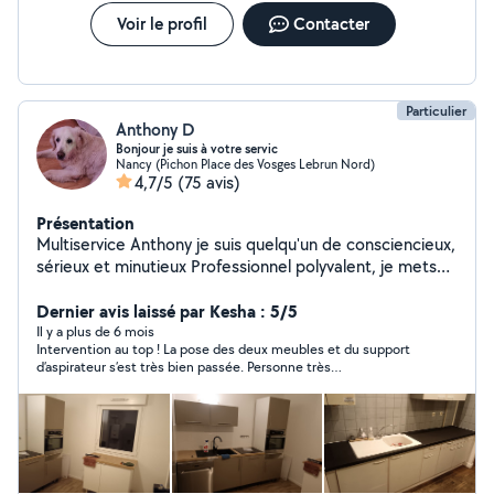
Voir le profil
Contacter
Particulier
Anthony D
Bonjour je suis à votre servic
Nancy (Pichon Place des Vosges Lebrun Nord)
4,7/5
(75 avis)
Présentation
Multiservice Anthony je suis quelqu'un de consciencieux,
sérieux et minutieux Professionnel polyvalent, je mets
mon savoir-faire au service de vos besoins quotidiens :
petits travaux, plomberie électricité placo enduit
Dernier avis laissé par Kesha : 5/5
peinture et autres entretien espace vert abattage
Il y a plus de 6 mois
Intervention au top ! La pose des deux meubles et du support
d'arbre, réparations et services pratiques. Chaque
d’aspirateur s’est très bien passée. Personne très
mission est réalisée avec rigueur, sens du détail et
professionnelle, à l’écoute, sympathique et soigneuse. Le
respect des délais. Mon objectif : vous apporter une
travail est nickel, rien à redire — je recommande vivement !
solution fiable et un travail soigné, en toute sérénité.