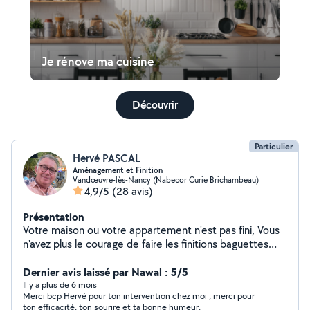
Je rénove ma cuisine
Découvrir
Particulier
Hervé PASCAL
Aménagement et Finition
Vandœuvre-lès-Nancy (Nabecor Curie Brichambeau)
4,9/5
(28 avis)
Présentation
Votre maison ou votre appartement n'est pas fini, Vous
n'avez plus le courage de faire les finitions baguettes
d'angles,luminaires,tringles à rideaux,montage de
meubles . N'hésitez pas à me contacter. ,Tous travaux
Dernier avis laissé par Nawal : 5/5
divers d'intérieur et d'extérieur. Travail soigné et
Il y a plus de 6 mois
Merci bcp Hervé pour ton intervention chez moi , merci pour
ponctuel. N'hésitez pas à me questionner . A très
ton efficacité, ton sourire et ta bonne humeur.