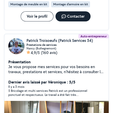
Montage de meuble en kit
Montage d'armoire en kit
Voir le profil
Contacter
Auto-entrepreneur
Patrick Troisoeufs (Patrick Services 54)
Prestations de services
Nancy (Buthegnemont)
4,9/5
(160 avis)
Présentation
Je vous propose mes services pour vos besoins en
travaux, prestations et services, n'hésitez à consulter les
avis, réalisations et demander mes conditions, je ne
communique aucun tarif sans échange ni connaissance
Dernier avis laissé par Véronique : 5/5
exacte du besoin. Je me déplace sur le département.
Il y a 3 mois
5 Bricolage et multi services Patrick est un professionnel
MERCI DE RÉPONDRE AUX PROPOSITIONS QUI VOUS
ponctuel et respectueux. Le travail a été fait très
SONT FAITES RAPPEL : Les demandes en privé par un
soigneusement et efficacement. Je recommande sans
client se trouvant hors de notre périmètre
problème.
géographique ne peuvent pas avoir une réponse.