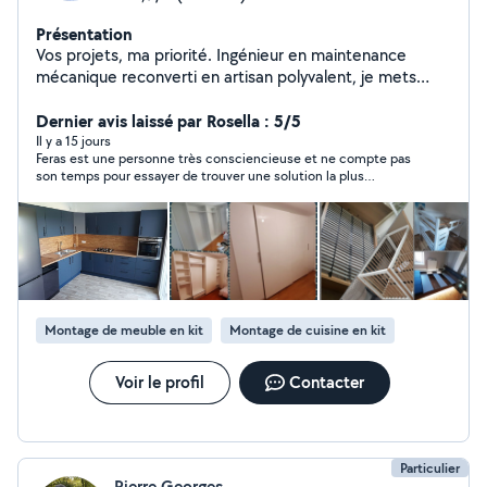
Présentation
Vos projets, ma priorité. Ingénieur en maintenance
mécanique reconverti en artisan polyvalent, je mets
aujourd'hui mon savoir-faire technique et ma passion du
bricolage à votre service. Je réalise vos travaux avec
Dernier avis laissé par Rosella : 5/5
rigueur, précision et dans le respect strict des normes
Il y a 15 jours
Feras est une personne très consciencieuse et ne compte pas
de sécurité, tout en m'adaptant à votre budget. Mon
son temps pour essayer de trouver une solution la plus
expertise couvre de nombreux domaines : Intérieur :
économique en plus d'être sympathique. A recommander sans
montage de meubles, installation et pose de cuisines,
hésitation
aménagement intérieur, petites interventions en
plomberie et électricité. Extérieur : pose de stores
bannes, portails, portes de garage et autres
installations. En tant que micro-entrepreneur, je vous
garantis un travail sérieux, transparent et soigné. Je
Montage de meuble en kit
Montage de cuisine en kit
serai votre artisan de confiance pour concrétiser vos
projets. Feras
Voir le profil
Contacter
Particulier
Pierre Georges