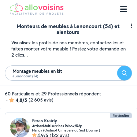
Monteurs de meubles à Lenoncourt (54) et
alentours
Visualisez les profils de nos membres, contactez-les et
faites monter votre meuble ! Postez votre demande en
2 clics...
Montage meubles en kit
Reche
à Lenoncourt (54)
60 Particuliers et 29 Professionnels répondent
-
4,8/5
(2 605 avis)
Particulier
Feras Kraidy
ArtisanMultiservices Rénov/Rép
Nancy (Oudinot Cimetiere du Sud Doumer)
4,9/5
(122 avis)