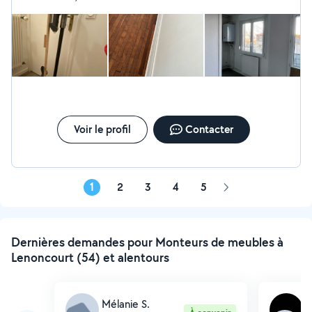
bientôt. Le bricoleur en qui vous pouvez avoir confiance.
Voir le profil
Contacter
1
2
3
4
5
Page
suivante
Dernières demandes pour Monteurs de meubles à
Lenoncourt (54) et alentours
Mélanie S.
A