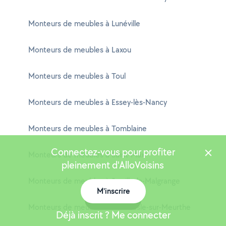
Monteurs de meubles à Lunéville
Monteurs de meubles à Laxou
Monteurs de meubles à Toul
Monteurs de meubles à Essey-lès-Nancy
Monteurs de meubles à Tomblaine
Connectez-vous pour profiter
Monteurs de meubles à Saint-Max
pleinement d'AlloVoisins
Monteurs de meubles à Jarville-la-Malgrange
M'inscrire
Carte
Monteurs de meubles à Dombasle-sur-Meurthe
Déjà inscrit ? Me connecter