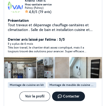
Khalid TABTE
Hvac-sanitaire service
Pulnoy (Pulnoy)
4,8/5
(19 avis)
Présentation
Tout travaux et dépannage chauffage-sanitaires et
climatisation . Salle de bain et installation cuisine et
ameublements intérieurs
Dernier avis laissé par Fatima : 5/5
Il y a plus de 6 mois
Très bon travail, le chantier était assez compliqué, mais il a
toujours trouvé des solutions pour avancer. Super efficace
avec son stagiaire, très arrangeant et des personnes très
sympa en plus. Je recommande les yeux fermés !
Montage de cuisine en kit
Montage de meuble de cuisine en kit
Voir le profil
Contacter