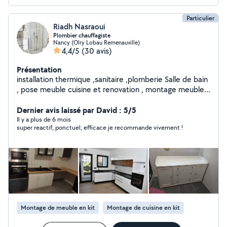
Particulier
Riadh Nasraoui
Plombier chauffagiste
Nancy (Olry Lobau Remenauville)
4,4/5
(30 avis)
Présentation
installation thermique ,sanitaire ,plomberie Salle de bain
, pose meuble cuisine et renovation , montage meuble
en kit Pose chaudiere à condensation murale et au
sol,chaudière a cheminée, pose cumulus et chauffe eau
Dernier avis laissé par David : 5/5
.... meuble salle de bain et baigoire.. Pose radiateurs,
Il y a plus de 6 mois
super reactif, ponctuel, efficace je recommande vivement !
sèche serviette Et plusieurs types de bricolage
Montage de meuble en kit
Montage de cuisine en kit