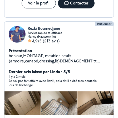
Voir le profil
Contacter
Particulier
Rezki Boumedjane
Service rapide et efficace
Nancy (Haussonville)
4,9/5
(213 avis)
Présentation
bonjour,MONTAGE, meubles neufs
(armoire,canapé,dressing,lit)DÉMÉNAGEMENT tt
catégorie fragile,lourd emballage,démontage et
remontage de vos meubles,BRICOLAGE fixation murale
Dernier avis laissé par Linda : 5/5
(télé,installation cuisine équipée,lustre et
Il y a 2 mois
Je n'ai pas fait affaire avec Rezki, cela dit il a été très courtois
luminaires,robinetteries)
lors de l'échange.