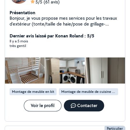
5/5
(61 avis)
Présentation
Bonjour, je vous propose mes services pour les travaux
d'extérieur (tonte/taille de haie/pose de grillage-
cloture/débarras....) Ainsi que pour vos travaux
d'intérieur (tapisserie/peinture/pose de
Dernier avis laissé par Konan Roland : 5/5
sol/fixations/montage de meubles/cuisine...) N'hésitez
Il y a 5 mois
très gentil
pas a me contacter ! Déplacement et devis avant
travaux.
Montage de meuble en kit
Montage de meuble de cuisine en kit
Voir le profil
Contacter
Particulier