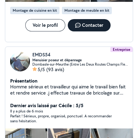
Montage de cuisine en kit
Montage de meuble en kit
Voir le profil
Contacter
Entreprise
EMDS54
Menuisier poseur et dépannage
Dombasle-sur-Meurthe (Entre Les Deux Routes Champs Fleuris)
5/5
(93 avis)
Présentation
Homme sérieux et travailleur qui aime le travail bien fait
et rendre service .j effectue travaux de bricolage sur
volet roulant manuel et électrique petit travaux de
serrurerie remplacement de serrures de porte d'entrée
Dernier avis laissé par Cécile : 5/5
portes de garage remplacement de crémone de
Il y a plus de 6 mois
Parfait ! Sérieux, propre, organisé, ponctuel. A recommander
fenêtre réglage de toute fermeture porte fenêtre volet
sans hésitation.
porte de garage ect... montage de meubles petits
travaux en menuiserie pose de parquet flottant etc.... je
propose aussi le nettoyage de fenêtres et de vitrages