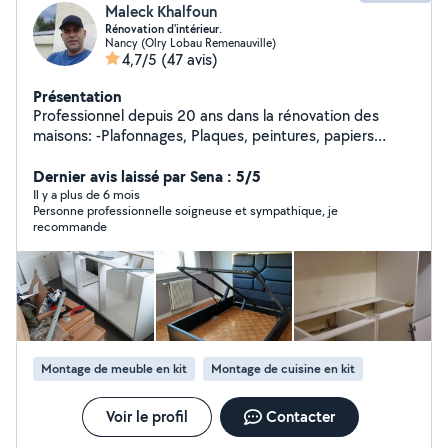
Maleck Khalfoun
Rénovation d'intérieur.
Nancy (Olry Lobau Remenauville)
4,7/5
(47 avis)
Présentation
Professionnel depuis 20 ans dans la rénovation des
maisons: -Plafonnages, Plaques, peintures, papiers
peint. -Montage de meubles/cuisine en kit. -Montage de
portes. -parquet et carrelage. -conseils en architecture
Dernier avis laissé par Sena : 5/5
d'intérieure ( agencement, aménagement...). -
Il y a plus de 6 mois
Personne professionnelle soigneuse et sympathique, je
intervention sur les petits soucis d'un espace de vie (
recommande
petites électricité et plomberie, fixer des objets aux
murs : cadres ,triangles ...).
Montage de meuble en kit
Montage de cuisine en kit
Voir le profil
Contacter