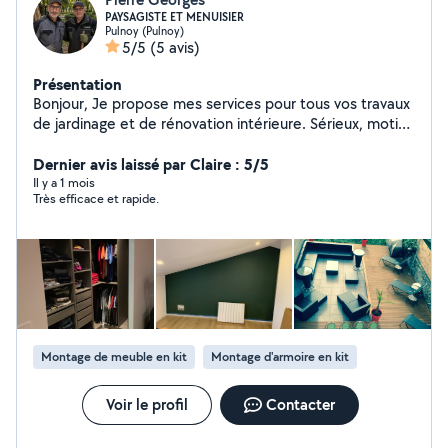
PAYSAGISTE ET MENUISIER
Pulnoy (Pulnoy)
5/5
(5 avis)
Présentation
Bonjour, Je propose mes services pour tous vos travaux
de jardinage et de rénovation intérieure. Sérieux, motivé
et bien équipé, je réalise l'entretien de jardins, la taille
de haies, le débroussaillage ainsi que divers travaux de
Dernier avis laissé par Claire : 5/5
paysagisme. Je suis également disponible pour des
Il y a 1 mois
Très efficace et rapide.
travaux de menuiserie : pose de portes, montage et
pose de meubles, petits aménagements intérieure. Je
réalise aussi vos travaux de peinture et pose de papier
peint avec soin. Je dispose du matériel adapté et je me
déplace rapidement selon vos besoins. Travail propre et
soigné. N'hésitez pas à me contacter pour un devis ou
plus d'informations. Devis et déplacement gratuits.
Montage de meuble en kit
Montage d'armoire en kit
Voir le profil
Contacter