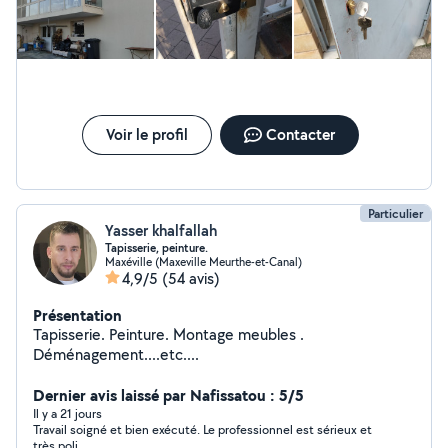
et également le nettoyage de véranda et SAS d entrée.
je peux aussi effectué d'autre petit travaux de bricolage
A bientôt cordialement Sylvain .je suis joignable EMDS
54 Dombasle sur Meurthe
Voir le profil
Contacter
Particulier
Yasser khalfallah
Tapisserie, peinture.
Maxéville (Maxeville Meurthe-et-Canal)
4,9/5
(54 avis)
Présentation
Tapisserie. Peinture. Montage meubles .
Déménagement....etc....
Dernier avis laissé par Nafissatou : 5/5
Il y a 21 jours
Travail soigné et bien exécuté. Le professionnel est sérieux et
très poli .