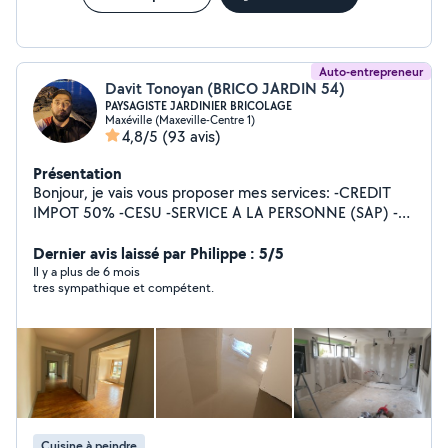
Auto-entrepreneur
Davit Tonoyan (BRICO JARDIN 54)
PAYSAGISTE JARDINIER BRICOLAGE
Maxéville (Maxeville-Centre 1)
4,8/5
(93 avis)
Présentation
Bonjour, je vais vous proposer mes services: -CREDIT
IMPOT 50% -CESU -SERVICE A LA PERSONNE (SAP) -
Jardinage, aménagement, espace vert -Tonte de
pelouse, débroussailleuse, motoculteur -Ramassage des
Dernier avis laissé par Philippe : 5/5
feuilles -Évacuation des déchets -Taille de haies,
Il y a plus de 6 mois
tres sympathique et compétent.
fruitiers, rosiers -Nettoyage de terrasses -Nettoyage de
l'aller -Bêchage, binage, et grillage -Entretien et
Nettoyage des massifs -Massonerie, Bricolage, Peinture,
Placo, Carrelage Je suis dans l'attente de vos
demandes. Cordialement.
Cuisine à peindre