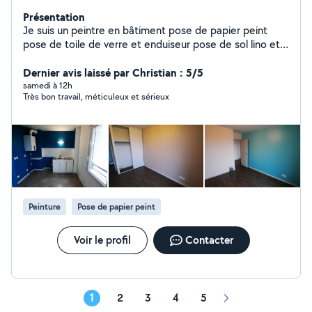
Présentation
Je suis un peintre en bâtiment pose de papier peint
pose de toile de verre et enduiseur pose de sol lino et
parquet Avec des expériences de 10 ans et qualité de
travail et sérieux
Dernier avis laissé par Christian : 5/5
samedi à 12h
Très bon travail, méticuleux et sérieux
Peinture
Pose de papier peint
Voir le profil
Contacter
1
2
3
4
5
Page