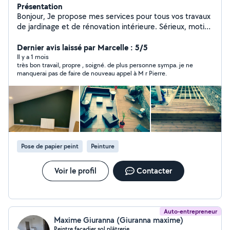
Présentation
Bonjour, Je propose mes services pour tous vos travaux
de jardinage et de rénovation intérieure. Sérieux, motivé
et bien équipé, je réalise l'entretien de jardins, la taille
de haies, le débroussaillage ainsi que divers travaux de
Dernier avis laissé par Marcelle : 5/5
paysagisme. Je suis également disponible pour des
Il y a 1 mois
très bon travail, propre , soigné. de plus personne sympa. je ne
travaux de menuiserie : pose de portes, montage et
manquerai pas de faire de nouveau appel à M r Pierre.
pose de meubles, petits aménagements intérieure. Je
réalise aussi vos travaux de peinture et pose de papier
peint avec soin. Je dispose du matériel adapté et je me
déplace rapidement selon vos besoins. Travail propre et
soigné. N'hésitez pas à me contacter pour un devis ou
plus d'informations. Devis et déplacement gratuits.
Pose de papier peint
Peinture
Voir le profil
Contacter
Auto-entrepreneur
Maxime Giuranna (Giuranna maxime)
Peintre,facadier,sol,plâtrerie