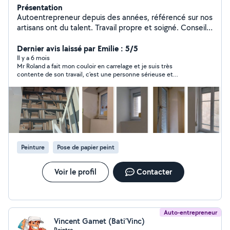
Présentation
Autoentrepreneur depuis des années, référencé sur nos
artisans ont du talent. Travail propre et soigné. Conseils
sur les travaux pour vous rassurez et surtout ne pas
engager des dépenses inutiles.
Dernier avis laissé par Emilie : 5/5
Il y a 6 mois
Mr Roland a fait mon couloir en carrelage et je suis très
contente de son travail, c’est une personne sérieuse et
méticuleuse vous pouvez lui faire confiance
Peinture
Pose de papier peint
Voir le profil
Contacter
Auto-entrepreneur
Vincent Gamet (Bati’Vinc)