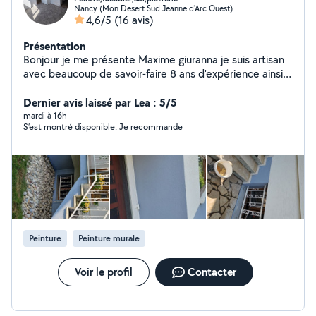
Nancy (Mon Desert Sud Jeanne d'Arc Ouest)
4,6/5
(16 avis)
Présentation
Bonjour je me présente Maxime giuranna je suis artisan
avec beaucoup de savoir-faire 8 ans d'expérience ainsi
que beaucoup de rigueur qui aime sont métier et tres
minutieux. Fort de nombreuses califications dans le
Dernier avis laissé par Lea : 5/5
domaine je vous propose mes services pour tout type
mardi à 16h
S’est montré disponible. Je recommande
de travaux de peinture et revetement muraux. Ainsi que
la pose de tout type de sol. Ravalement de facade et
plâtrerie intérieure mur et plafond . Cordialement
Maxime Giuranna .
Peinture
Peinture murale
Voir le profil
Contacter