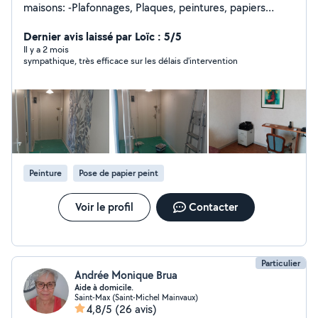
maisons: -Plafonnages, Plaques, peintures, papiers
peint. -Montage de meubles/cuisine en kit. -Montage de
portes. -parquet et carrelage. -conseils en architecture
Dernier avis laissé par Loïc : 5/5
d'intérieure ( agencement, aménagement...). -
Il y a 2 mois
sympathique, très efficace sur les délais d'intervention
intervention sur les petits soucis d'un espace de vie (
petites électricité et plomberie, fixer des objets aux
murs : cadres ,triangles ...).
Peinture
Pose de papier peint
Voir le profil
Contacter
Particulier
Andrée Monique Brua
Aide à domicile.
Saint-Max (Saint-Michel Mainvaux)
4,8/5
(26 avis)