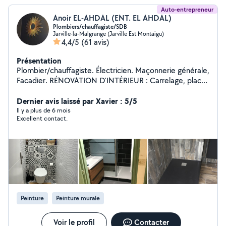
Auto-entrepreneur
Anoir EL-AHDAL (ENT. EL AHDAL)
Plombiers/chauffagiste/SDB
Jarville-la-Malgrange (Jarville Est Montaigu)
4,4/5
(61 avis)
Présentation
Plombier/chauffagiste. Électricien. Maçonnerie générale,
Facadier. RÉNOVATION D'INTÉRIEUR : Carrelage, placo,
peinture, parquet, Sol, Sdb CONDUCTEUR D'ENGINS :
CACES TP 2,4. CACES LOGISTIQUE 1,3,5. Dynamique et
Dernier avis laissé par Xavier : 5/5
consciencieux. Je vous propose mes services pour vos
Il y a plus de 6 mois
Excellent contact.
travaux. Cordialement.
Peinture
Peinture murale
Voir le profil
Contacter