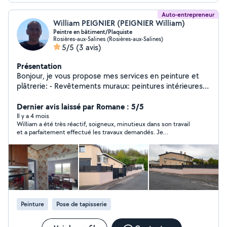
Auto-entrepreneur
William PEIGNIER (PEIGNIER William)
Peintre en bâtiment/Plaquiste
Rosières-aux-Salines (Rosières-aux-Salines)
5/5
(3 avis)
Présentation
Bonjour, je vous propose mes services en peinture et
plâtrerie: - Revêtements muraux: peintures intérieures
et extérieures, papiers peints, peintures et enduits
décoratifs - Revêtements de sol: parquets flottants,
Dernier avis laissé par Romane : 5/5
dalles pvc, sols souples - Pose de cloisons, doublage,
Il y a 4 mois
William a été très réactif, soigneux, minutieux dans son travail
faux-plafond, enduits etc... Je peux aussi intervenir sur
et a parfaitement effectué les travaux demandés. Je
des travaux de plomberie et électricité. Devis gratuit..
recommande fortement!
Peinture
Pose de tapisserie