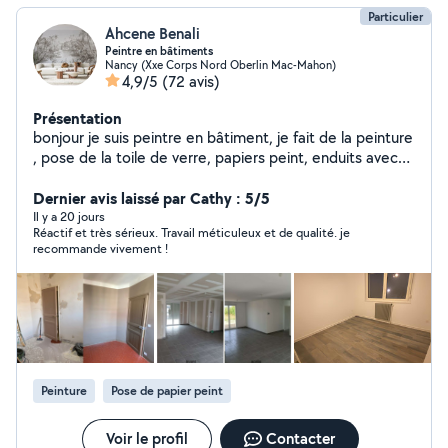
Particulier
Ahcene Benali
Peintre en bâtiments
Nancy (Xxe Corps Nord Oberlin Mac-Mahon)
4,9/5
(72 avis)
Présentation
bonjour je suis peintre en bâtiment, je fait de la peinture
, pose de la toile de verre, papiers peint, enduits avec
plus de 20 ans d'expérience, je fais un bon travail .
cordialement.
Dernier avis laissé par Cathy : 5/5
Il y a 20 jours
Réactif et très sérieux. Travail méticuleux et de qualité. je
recommande vivement !
Peinture
Pose de papier peint
Voir le profil
Contacter