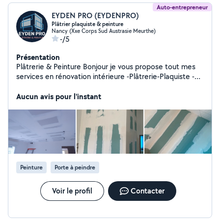
Auto-entrepreneur
EYDEN PRO (EYDENPRO)
Plâtrier plaquiste & peinture
Nancy (Xxe Corps Sud Austrasie Meurthe)
-/5
Présentation
Plâtrerie & Peinture Bonjour je vous propose tout mes
services en rénovation intérieure -Plâtrerie-Plaquiste -
doublage sur ossature rails montant -systeme doublage
optima -isolation thermique, acoustique et phonique
Aucun avis pour l'instant
avec laine de verre isover -faux-plafond -plafond
suspendu ext.. -bande a joint -collant charges et finition
-enuit tout les murs ratissage -Peinture -ponsage avec le
girafe -peinture tout les murs intérieurs -pose de toile
de verre -pose de papier peint ext... -Devis gratuit et
plus rapide possible -Pour tout vous projet n hésitez pas
à me contacter par téléphone ou par mail.
Peinture
Porte à peindre
Voir le profil
Contacter