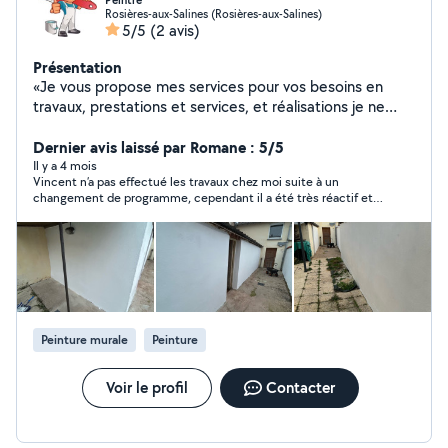
Peintre
Rosières-aux-Salines (Rosières-aux-Salines)
5/5
(2 avis)
Présentation
«Je vous propose mes services pour vos besoins en
travaux, prestations et services, et réalisations je ne
communique aucun tarif sans échange ni connaissance
exacte du besoin. Je me déplace sur le département.
Dernier avis laissé par Romane : 5/5
RAPPEL : Les demandes en privé par un client se
Il y a 4 mois
Vincent n’a pas effectué les travaux chez moi suite à un
trouvant hors de notre périmètre géographique ne
changement de programme, cependant il a été très réactif et
peuvent pas avoir une réponse.»
sympathique par message! N’hésitez pas à lui demander si
besoin vous aurez une réponse.
Peinture murale
Peinture
Voir le profil
Contacter