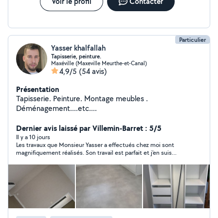
Voir le profil
Contacter
Particulier
Yasser khalfallah
Tapisserie, peinture.
Maxéville (Maxeville Meurthe-et-Canal)
4,9/5
(54 avis)
Présentation
Tapisserie. Peinture. Montage meubles .
Déménagement....etc....
Dernier avis laissé par Villemin-Barret : 5/5
Il y a 10 jours
Les travaux que Monsieur Yasser a effectués chez moi sont
magnifiquement réalisés. Son travail est parfait et j'en suis
pleinement satisfaite. De plus, Monsieur Yasser est très discret
et surtout très aimable. Je recommande ses services.