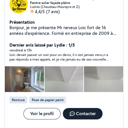
Peintre solier façade plâtre
Ludres (Chaudeau-Maurepre et Zi)
4,4/5
(7 avis)
Présentation
Bonjour, je me présente Mr neveux Loic fort de 16
années d'expérience. Formé en entreprise de 2009 à
2024 suite a cela jai ouvert mon entreprise en
rénovation intérieur et extérieur. J'ai une très bonne
Dernier avis laissé par Lydie : 1/5
connaissance du métier, des produits et de bon
vendredi à 13h
Loic devait passer un soir pour un devis, il n est jamais venu,n a
conseils pour vous accompagner dans vos projets. Je
pas répondu a mes appels, et je n'ai jamais eu de ses nouvelles,
suis rigoureux, passionné. Si vous avez des questions
peut-être a t il eu un empêchement ,mais un message pour
n'hésitez a me contacter je reste disponible toute la
prévenir aurait été sympa, ca m aurait éviter d attendre pour
semaine de 8h a 19h. Cordialement Mr neveux.
rien
Peinture
Pose de papier peint
Voir le profil
Contacter