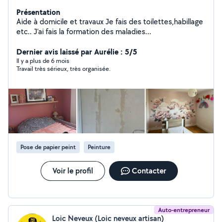
Présentation
Aide à domicile et travaux Je fais des toilettes,habillage
etc.. J'ai fais la formation des maladies
psychiques,psychologiques,psychiatriques. J'ai eu mon
attestation il y 25 ans Attestation délivrée en 2010 Je
Dernier avis laissé par Aurélie : 5/5
fais aussi de la garde occasionnelle d'enfants que soit
Il y a plus de 6 mois
Travail très sérieux, très organisée.
avec pathologies ou autres (nourrissons) je fais des
ménages également, visites et remises en état
d'appartement . Airbnb Ensuite peintures , tapisseries à
la demande. Fais également du nettoyage jardinage ,j'ai
taille haie,etc Je retape également des meubles
,relooking Je peux également vous amener pour vos
courses,rdv médicaux également Je fais également de
la garde d'enfants,à été Gouvernante chez des
Pose de papier peint
Peinture
particuliers qui avait deux enfants Si besoin je peux
garder votre animal également A bientôt Monique
Voir le profil
Contacter
Auto-entrepreneur
Loic Neveux (Loic neveux artisan)