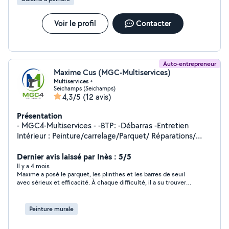
Voir le profil
Contacter
Auto-entrepreneur
Maxime Cus (MGC-Multiservices)
Multiservices +
Seichamps (Seichamps)
4,3/5
(12 avis)
Présentation
- MGC4-Multiservices - -BTP: -Débarras -Entretien
Intérieur : Peinture/carrelage/Parquet/ Réparations/
Petit travaux. Jardinage: Entretien/ Débroussaillage/
Tonte/ Taillage / Élagage faible hauteur/ Petit travaux.
Dernier avis laissé par Inès : 5/5
ACTIVITÉ + MaxYon DJ-Animateur Son & Lumière &
Il y a 4 mois
Maxime a posé le parquet, les plinthes et les barres de seuil
Animation Créateur d'émotions
avec sérieux et efficacité. À chaque difficulté, il a su trouver
une solution adaptée, tout en conservant un calme
remarquable. Le travail est propre, maîtrisé et le contact
particulièrement agréable. Un professionnel compétent et très
Peinture murale
gentil, que je recommande sans hésitation.