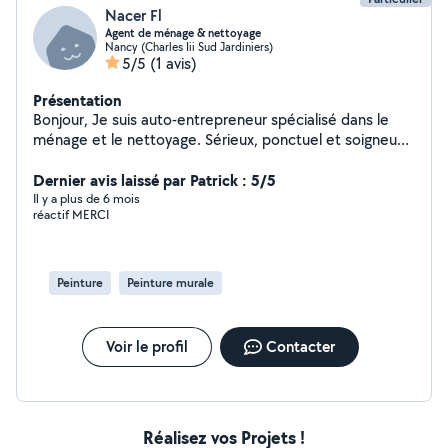
Nacer Fl
Agent de ménage & nettoyage
Nancy (Charles Iii Sud Jardiniers)
5/5
(1 avis)
Présentation
Bonjour, Je suis auto-entrepreneur spécialisé dans le
ménage et le nettoyage. Sérieux, ponctuel et soigneux,
je vous propose des prestations adaptées à vos
besoins. Je réalise : - Ménage de maisons et
Dernier avis laissé par Patrick : 5/5
d'appartements. - Nettoyage après déménagement. -
Il y a plus de 6 mois
réactif MERCI
Nettoyage de bureaux et locaux professionnels. -
Entretien régulier ou ponctuel. - Nettoyage des vitres et
remise en état. - Aide ménage . Mon objectif est de
vous offrir un travail de qualité, dans le respect de vos
Peinture
Peinture murale
attentes et de votre logement. N'hésitez pas à me
contacter pour discuter de votre besoin et obtenir un
devis. À bientôt !
Voir le profil
Contacter
Réalisez vos Projets !