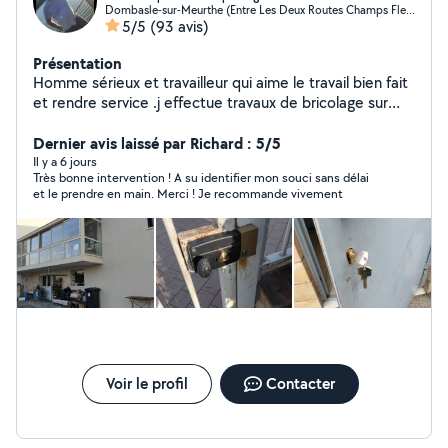
Dombasle-sur-Meurthe (Entre Les Deux Routes Champs Fleuris)
5/5
(93 avis)
Présentation
Homme sérieux et travailleur qui aime le travail bien fait
et rendre service .j effectue travaux de bricolage sur
volet roulant manuel et électrique petit travaux de
serrurerie remplacement de serrures de porte d'entrée
Dernier avis laissé par Richard : 5/5
portes de garage remplacement de crémone de
Il y a 6 jours
Très bonne intervention ! A su identifier mon souci sans délai
fenêtre réglage de toute fermeture porte fenêtre volet
et le prendre en main. Merci ! Je recommande vivement
porte de garage ect... montage de meubles petits
travaux en menuiserie pose de parquet flottant etc.... je
propose aussi le nettoyage de fenêtres et de vitrages
et également le nettoyage de véranda et SAS d entrée.
je peux aussi effectué d'autre petit travaux de bricolage
A bientôt cordialement Sylvain .je suis joignable EMDS
54 Dombasle sur Meurthe
Voir le profil
Contacter