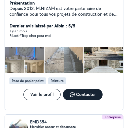
Présentation
Depuis 2012, M.NIZAM est votre partenaire de
confiance pour tous vos projets de construction et de
rénovation dans le Grand Est et au-delà. Spécialisés
dans la maçonnerie, les revêtements muraux et les
Dernier avis laissé par Albin : 5/5
revêtements de sol, nous vous offrons des services sur
Il y a 1 mois
Réactif Trop cher pour moi
mesure et de qualité supérieure. Contactez-nous dès
aujourd'hui pour transformer vos espaces en véritables
œuvres d'art.
Pose de papier peint
Peinture
Voir le profil
Contacter
Entreprise
EMDS54
Menuisier poseur et dépannage