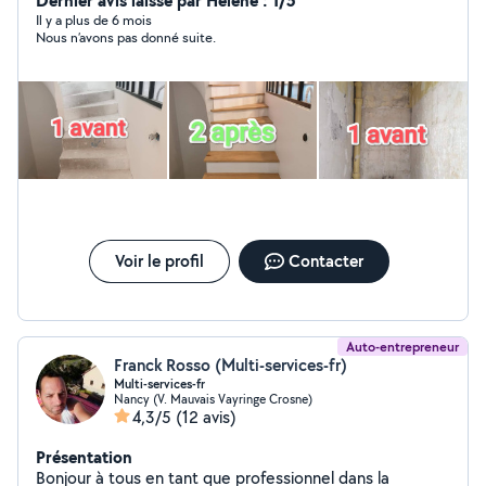
Dernier avis laissé par Hélène : 1/5
les normes française. Les travaux peuvent être : -
Il y a plus de 6 mois
Nous n’avons pas donné suite.
l'enduit pose de revêtement de sol peinture intérieur et
exteireur - facade tapisserie et d'autres petits travaux, à
voir directement avec vous. Je reste à votre écoute
pour tous vos projets à venir
Voir le profil
Contacter
Auto-entrepreneur
Franck Rosso (Multi-services-fr)
Multi-services-fr
Nancy (V. Mauvais Vayringe Crosne)
4,3/5
(12 avis)
Présentation
Bonjour à tous en tant que professionnel dans la