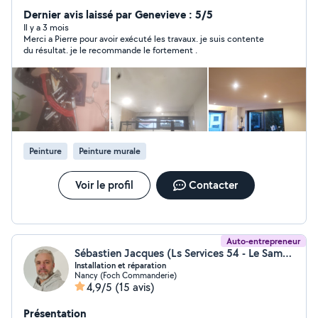
prèt à mettre mon savoir-faire à votre service,les
Dernier avis laissé par Genevieve : 5/5
photos que j'ai en son la preuve. N'hésitez pas a me
Il y a 3 mois
Merci a Pierre pour avoir exécuté les travaux. je suis contente
contacter. Pierre
du résultat. je le recommande le fortement .
Peinture
Peinture murale
Voir le profil
Contacter
Auto-entrepreneur
Sébastien Jacques (Ls Services 54 - Le Samaritain)
Installation et réparation
Nancy (Foch Commanderie)
4,9/5
(15 avis)
Présentation