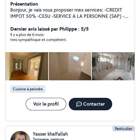
Présentation
Bonjour, je vais vous proposer mes services: -CREDIT
IMPOT 50% -CESU -SERVICE A LA PERSONNE (SAP) -
Jardinage, aménagement, espace vert -Tonte de
pelouse, débroussailleuse, motoculteur -Ramassage des
Dernier avis laissé par Philippe : 5/5
feuilles -Évacuation des déchets -Taille de haies,
Il y a plus de 6 mois
tres sympathique et compétent.
fruitiers, rosiers -Nettoyage de terrasses -Nettoyage de
l'aller -Bêchage, binage, et grillage -Entretien et
Nettoyage des massifs -Massonerie, Bricolage, Peinture,
Placo, Carrelage Je suis dans l'attente de vos
demandes. Cordialement.
Cuisine à peindre
Voir le profil
Contacter
Particulier
Yasser khalfallah
Tapisserie, peinture.