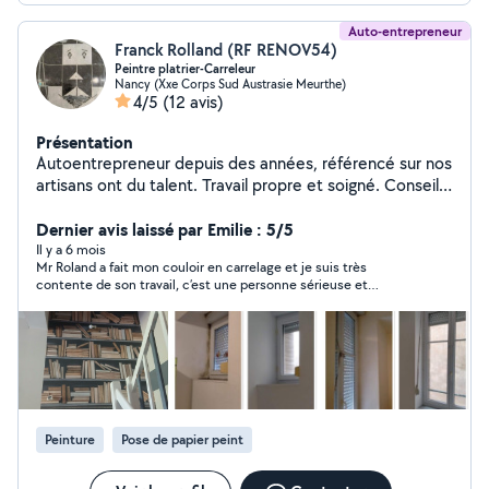
Auto-entrepreneur
Franck Rolland (RF RENOV54)
Peintre platrier-Carreleur
Nancy (Xxe Corps Sud Austrasie Meurthe)
4/5
(12 avis)
Présentation
Autoentrepreneur depuis des années, référencé sur nos
artisans ont du talent. Travail propre et soigné. Conseils
sur les travaux pour vous rassurez et surtout ne pas
engager des dépenses inutiles.
Dernier avis laissé par Emilie : 5/5
Il y a 6 mois
Mr Roland a fait mon couloir en carrelage et je suis très
contente de son travail, c’est une personne sérieuse et
méticuleuse vous pouvez lui faire confiance
Peinture
Pose de papier peint