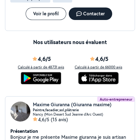
particuliers qui avait deux enfants Si besoin je peux
garder votre animal également A bientôt Monique
Voir le profil
Contacter
Nos utilisateurs nous évaluent
4,6/5
4,6/5
Calculé à partir de 48731 avis
Calculé à partir de 66000 avis
Auto-entrepreneur
Maxime Giuranna (Giuranna maxime)
Peintre,facadier,sol,plâtrerie
Nancy (Mon Desert Sud Jeanne d'Arc Ouest)
4,6/5
(15 avis)
Présentation
Bonjour je me présente Maxime giuranna je suis artisan