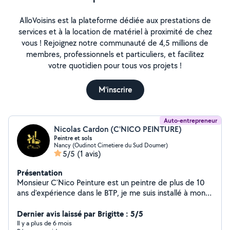
AlloVoisins est la plateforme dédiée aux prestations de
services et à la location de matériel à proximité de chez
vous ! Rejoignez notre communauté de 4,5 millions de
membres, professionnels et particuliers, et facilitez
votre quotidien pour tous vos projets !
M'inscrire
Auto-entrepreneur
Nicolas Cardon (C'NICO PEINTURE)
Peintre et sols
Nancy (Oudinot Cimetiere du Sud Doumer)
5/5
(1 avis)
Présentation
Monsieur C'Nico Peinture est un peintre de plus de 10
ans d'expérience dans le BTP, je me suis installé à mon
compte le 12/08/2024 dans la commune de Nancy .
Vous devez refaire les peintures de vos murs et plafonds
Dernier avis laissé par Brigitte : 5/5
car celles-ci sont un peu vieilles, demandez un devis
Il y a plus de 6 mois