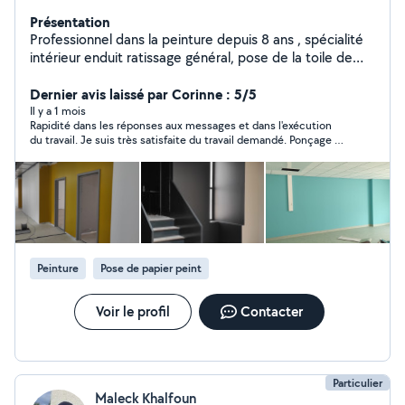
Présentation
Professionnel dans la peinture depuis 8 ans , spécialité
intérieur enduit ratissage général, pose de la toile de
verre , papier peint, application de peinture sur toutes
les type de support .
Dernier avis laissé par Corinne : 5/5
Il y a 1 mois
Rapidité dans les réponses aux messages et dans l'exécution
du travail. Je suis très satisfaite du travail demandé. Ponçage et
peinture d'une terrasse en bois.
Peinture
Pose de papier peint
Voir le profil
Contacter
Particulier
Maleck Khalfoun