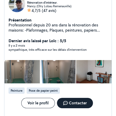
Rénovation d'intérieur.
Nancy (Olry Lobau Remenauville)
4,7/5
(47 avis)
Présentation
Professionnel depuis 20 ans dans la rénovation des
maisons: -Plafonnages, Plaques, peintures, papiers
peint. -Montage de meubles/cuisine en kit. -Montage de
portes. -parquet et carrelage. -conseils en architecture
Dernier avis laissé par Loïc : 5/5
d'intérieure ( agencement, aménagement...). -
Il y a 2 mois
sympathique, très efficace sur les délais d'intervention
intervention sur les petits soucis d'un espace de vie (
petites électricité et plomberie, fixer des objets aux
murs : cadres ,triangles ...).
Peinture
Pose de papier peint
Voir le profil
Contacter