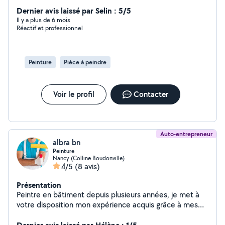
Dernier avis laissé par Selin : 5/5
Il y a plus de 6 mois
Réactif et professionnel
Peinture
Pièce à peindre
Voir le profil
Contacter
Auto-entrepreneur
albra bn
Peinture
Nancy (Colline Boudonville)
4/5
(8 avis)
Présentation
Peintre en bâtiment depuis plusieurs années, je met à
votre disposition mon expérience acquis grâce à mes
nombreux chantiers. J'effectue chaque travaux avec
professionnalisme, attention, écoute et en respectant