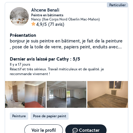
Particulier
Ahcene Benali
Peintre en bâtiments
Nancy (Xxe Corps Nord Oberlin Mac-Mahon)
4,9/5
(71 avis)
Présentation
bonjour je suis peintre en bâtiment, je fait de la peinture
, pose de la toile de verre, papiers peint, enduits avec
plus de 20 ans d'expérience, je fais un bon travail .
cordialement.
Dernier avis laissé par Cathy : 5/5
Il y a 17 jours
Réactif et très sérieux. Travail méticuleux et de qualité. je
recommande vivement !
Peinture
Pose de papier peint
Voir le profil
Contacter