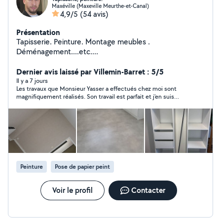
Maxéville (Maxeville Meurthe-et-Canal)
4,9/5
(54 avis)
Présentation
Tapisserie. Peinture. Montage meubles .
Déménagement....etc....
Dernier avis laissé par Villemin-Barret : 5/5
Il y a 7 jours
Les travaux que Monsieur Yasser a effectués chez moi sont
magnifiquement réalisés. Son travail est parfait et j'en suis
pleinement satisfaite. De plus, Monsieur Yasser est très discret
et surtout très aimable. Je recommande ses services.
Peinture
Pose de papier peint
Voir le profil
Contacter