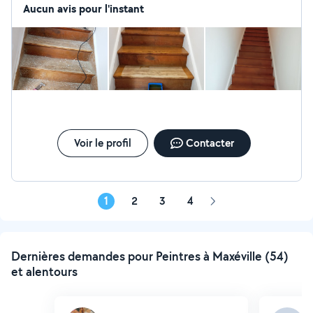
Expertise - Réputation - Engagement Je reste à votre
Aucun avis pour l'instant
disposition pour tout complément d'information pour un
devis gratuit.
Voir le profil
Contacter
1
2
3
4
Page
suivante
Dernières demandes pour Peintres à Maxéville (54)
et alentours