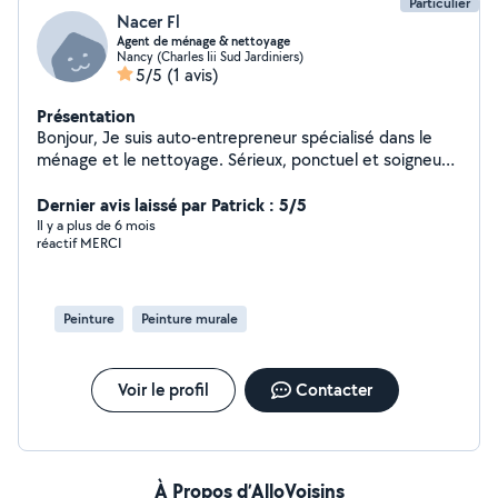
Particulier
Nacer Fl
Agent de ménage & nettoyage
Nancy (Charles Iii Sud Jardiniers)
5/5
(1 avis)
Présentation
Bonjour, Je suis auto-entrepreneur spécialisé dans le
ménage et le nettoyage. Sérieux, ponctuel et soigneux,
je vous propose des prestations adaptées à vos
besoins. Je réalise : - Ménage de maisons et
Dernier avis laissé par Patrick : 5/5
d'appartements. - Nettoyage après déménagement. -
Il y a plus de 6 mois
réactif MERCI
Nettoyage de bureaux et locaux professionnels. -
Entretien régulier ou ponctuel. - Nettoyage des vitres et
remise en état. - Aide ménage . Mon objectif est de
vous offrir un travail de qualité, dans le respect de vos
Peinture
Peinture murale
attentes et de votre logement. N'hésitez pas à me
contacter pour discuter de votre besoin et obtenir un
devis. À bientôt !
Voir le profil
Contacter
À Propos d’AlloVoisins