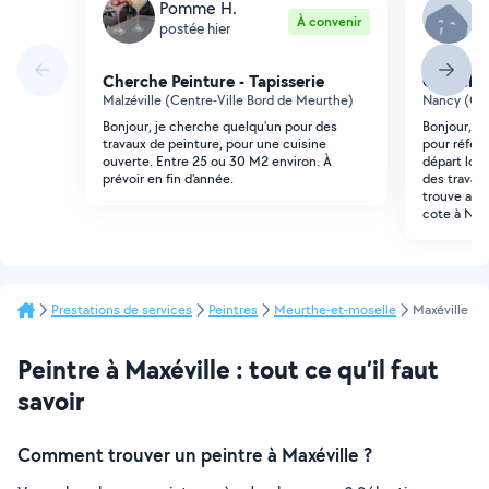
Pomme H.
D
À convenir
postée hier
p
Cherche Peinture - Tapisserie
Cherche 
Malzéville (Centre-Ville Bord de Meurthe)
Nancy (Cur
Bonjour, je cherche quelqu'un pour des
Bonjour, j'
travaux de peinture, pour une cuisine
pour réfec
ouverte. Entre 25 ou 30 M2 environ. À
départ locat
prévoir en fin d'année.
des travaux
trouve a la
cote à Nan
Prestations de services
Peintres
Meurthe-et-moselle
Maxéville
Peintre à Maxéville : tout ce qu’il faut
savoir
Comment trouver un peintre à Maxéville ?