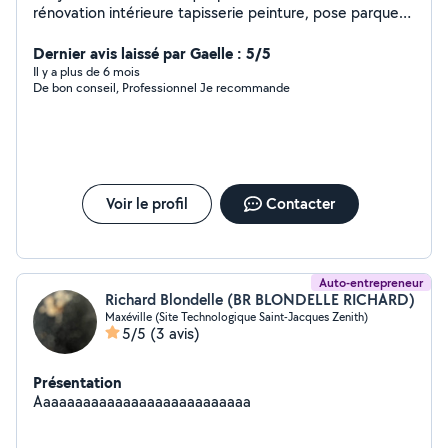
rénovation intérieure tapisserie peinture, pose parquet
et de sols vinyle,placo etc... Pour plus de
renseignements contactez moi directement merci.
Dernier avis laissé par Gaelle : 5/5
Il y a plus de 6 mois
De bon conseil, Professionnel Je recommande
Voir le profil
Contacter
Auto-entrepreneur
Richard Blondelle (BR BLONDELLE RICHARD)
Maxéville (Site Technologique Saint-Jacques Zenith)
5/5
(3 avis)
Présentation
Aaaaaaaaaaaaaaaaaaaaaaaaaaa