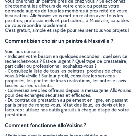
Vous cherchez un peintre près de chez vous ? Sélectionnez
directement les offreurs de votre choix ou postez votre
demande auprès de tous les membres à proximité de votre
localisation. AlloVoisins vous met en relation avec tous les
peintres, professionnels et particuliers, à Maxéville, capables
de vous répondre rapidement.
C’est gratuit, simple et rapide pour réaliser tous vos projets !
Comment bien choisir un peintre à Maxéville ?
Voici nos conseils :
- Indiquez votre besoin en quelques secondes : quel service
recherchez-vous ? Est-ce urgent ? Quel type de prestataire,
particulier ou professionnel, souhaitez-vous ?
- Consultez la liste de tous les peintres, proches de chez
vous à Maxéville ! Sur leur profil, consultez les services
proposés, les photos de leurs réalisations, les notes et avis
laissés par leurs clients.
- Conversez avec les offreurs depuis la messagerie AlloVoisins
pour des échanges sécurisés et efficaces.
- Du contrat de prestation au paiement en ligne, en passant
par la prise de rendez-vous, l’état des lieux, les devis et les
factures : utilisez nos outils gratuits à chaque étape de votre
prestation.
Comment fonctionne AlloVoisins ?
AlloVoisins c’est la marketplace leader dédiée aux