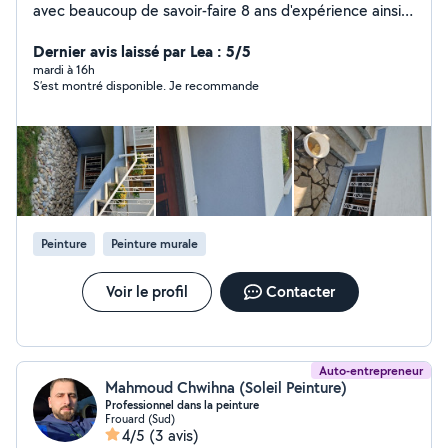
avec beaucoup de savoir-faire 8 ans d'expérience ainsi
que beaucoup de rigueur qui aime sont métier et tres
minutieux. Fort de nombreuses califications dans le
Dernier avis laissé par Lea : 5/5
domaine je vous propose mes services pour tout type
mardi à 16h
S’est montré disponible. Je recommande
de travaux de peinture et revetement muraux. Ainsi que
la pose de tout type de sol. Ravalement de facade et
plâtrerie intérieure mur et plafond . Cordialement
Maxime Giuranna .
Peinture
Peinture murale
Voir le profil
Contacter
Auto-entrepreneur
Mahmoud Chwihna (Soleil Peinture)
Professionnel dans la peinture
Frouard (Sud)
4/5
(3 avis)