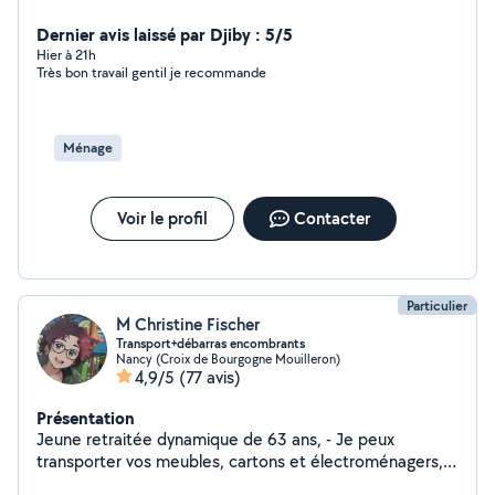
couture
Dernier avis laissé par Djiby : 5/5
Hier à 21h
Très bon travail gentil je recommande
Ménage
Voir le profil
Contacter
Particulier
M Christine Fischer
Transport+débarras encombrants
Nancy (Croix de Bourgogne Mouilleron)
4,9/5
(77 avis)
Présentation
Jeune retraitée dynamique de 63 ans, - Je peux
transporter vos meubles, cartons et électroménagers,
avec mon véhicule, un Grand Espace IV (2 mètres de