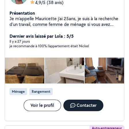
4,9/5
(38 avis)
Présentation
Je m'appelle Mauricette j'ai 25ans, je suis à la recherche
d'un travail, comme femme de ménage si vous avez
besoin de quelqu'un pour vous aider à faire votre
ménage je suis là contacter moi merci
Dernier avis laissé par Lola : 5/5
Il y a 27 jours
je recommande à 100% l’appartement était Nickel
Ménage
Rangement
Voir le profil
Contacter
Auto-entrepreneur