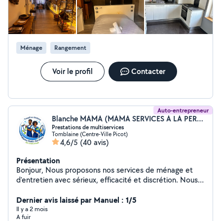
Ménage
Rangement
Voir le profil
Contacter
Auto-entrepreneur
Blanche MAMA (MAMA SERVICES A LA PERSONNE)
Prestations de multiservices
Tomblaine (Centre-Ville Picot)
4,6/5
(40 avis)
Présentation
Bonjour, Nous proposons nos services de ménage et
d'entretien avec sérieux, efficacité et discrétion. Nous
travaillons en binôme (mari et femme), ce qui nous
permet d'être rapides, organisés et de garantir un travail
Dernier avis laissé par Manuel : 1/5
soigné et de qualité. Nous intervenons chez les
Il y a 2 mois
A fuir
particuliers, dans les bureaux, Airbnb et locaux