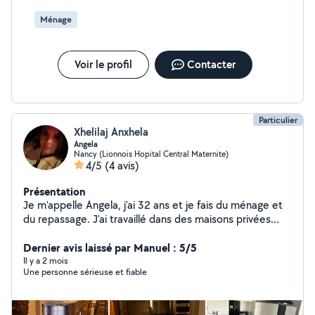
avez fait un travail remarquable, avec beaucoup d’efficacité et
de respect. Vous avez même retrouvé mon ordinateur, ce que
Ménage
j’ai beaucoup apprécié. Vous ne pouvez sans doute pas
imaginer à quel point cette intervention m’enlève un poids
énorme. Je vais enfin pouvoir repartir sur de bonnes bases. Un
immense merci à tous les deux pour votre professionnalisme,
Voir le profil
Contacter
votre gentillesse et votre discrétion. Je vous souhaite le
meilleur pour la suite.
Particulier
Xhelilaj Anxhela
Angela
Nancy (Lionnois Hopital Central Maternite)
4/5
(4 avis)
Présentation
Je m'appelle Angela, j'ai 32 ans et je fais du ménage et
du repassage. J'ai travaillé dans des maisons privées
ainsi que chez Airbnb. Je suis sérieuse dans mon travail
et je le fais avec plaisir.si vous êtes intéressés pouvez
Dernier avis laissé par Manuel : 5/5
me contacter merci
Il y a 2 mois
Une personne sérieuse et fiable