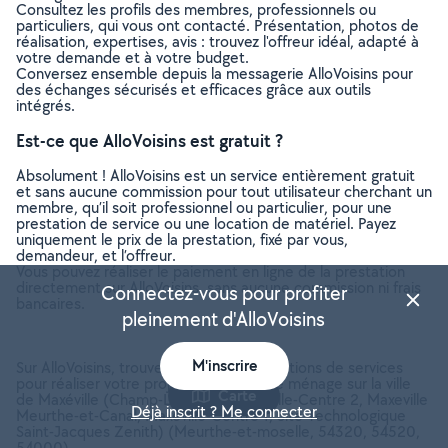
Consultez les profils des membres, professionnels ou
particuliers, qui vous ont contacté. Présentation, photos de
réalisation, expertises, avis : trouvez l'offreur idéal, adapté à
votre demande et à votre budget.
Conversez ensemble depuis la messagerie AlloVoisins pour
des échanges sécurisés et efficaces grâce aux outils
intégrés.
Est-ce que AlloVoisins est gratuit ?
Absolument ! AlloVoisins est un service entièrement gratuit
et sans aucune commission pour tout utilisateur cherchant un
membre, qu’il soit professionnel ou particulier, pour une
prestation de service ou une location de matériel. Payez
uniquement le prix de la prestation, fixé par vous,
demandeur, et l’offreur.
Vous pouvez réaliser le paiement en ligne de la prestation
directement sur AlloVoisins, sans aucune commission ni frais
Connectez-vous pour profiter
bancaires.
pleinement d'AlloVoisins
M'inscrire
Sur AlloVoisins, trouvez toutes les prestations de services
pour réaliser votre projet de Femme de ménage sur la ville
Carte
de Maxéville (Champ-Le-Boeuf, Maxeville-Centre 2, Maxeville
Déjà inscrit ? Me connecter
Meurthe-et-Canal, Maxeville-Centre 1, Site Technologique
Saint-Jacques Zenith) (Meurthe-et-moselle, 54320, 54520,
54000)