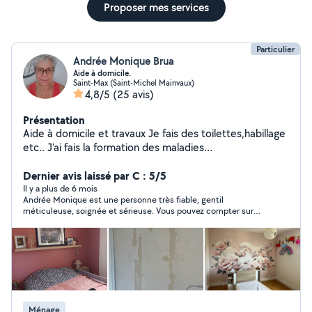
Proposer mes services
Particulier
Andrée Monique Brua
Aide à domicile.
Saint-Max (Saint-Michel Mainvaux)
4,8/5
(25 avis)
Présentation
Aide à domicile et travaux Je fais des toilettes,habillage
etc.. J'ai fais la formation des maladies
psychiques,psychologiques,psychiatriques. J'ai eu mon
attestation il y 25 ans Attestation délivrée en 2010 Je
Dernier avis laissé par C : 5/5
fais aussi de la garde occasionnelle d'enfants que soit
Il y a plus de 6 mois
Andrée Monique est une personne très fiable, gentil
avec pathologies ou autres (nourrissons) je fais des
méticuleuse, soignée et sérieuse. Vous pouvez compter sur
ménages également, visites et remises en état
son sérieux et professionnalisme. Ravie d'avoir découvert son
d'appartement . Airbnb Ensuite peintures , tapisseries à
profil et de collaborer ensemble 🤝
la demande. Fais également du nettoyage jardinage ,j'ai
taille haie,etc Je retape également des meubles
,relooking Je peux également vous amener pour vos
courses,rdv médicaux également Je fais également de
la garde d'enfants,à été Gouvernante chez des
Ménage