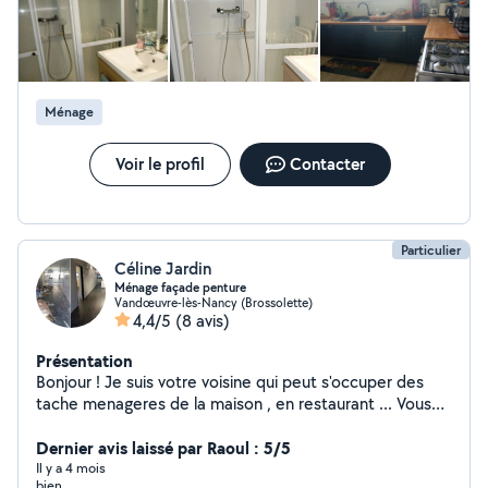
Ménage
Voir le profil
Contacter
Particulier
Céline Jardin
Ménage façade penture
Vandœuvre-lès-Nancy (Brossolette)
4,4/5
(8 avis)
Présentation
Bonjour ! Je suis votre voisine qui peut s'occuper des
tache menageres de la maison , en restaurant ... Vous
pouvez avoir une complète confiance en moi pour toute
vos tâches ! N'hésitez pas à me choisir mon travail vous
Dernier avis laissé par Raoul : 5/5
satisfera !
Il y a 4 mois
bien