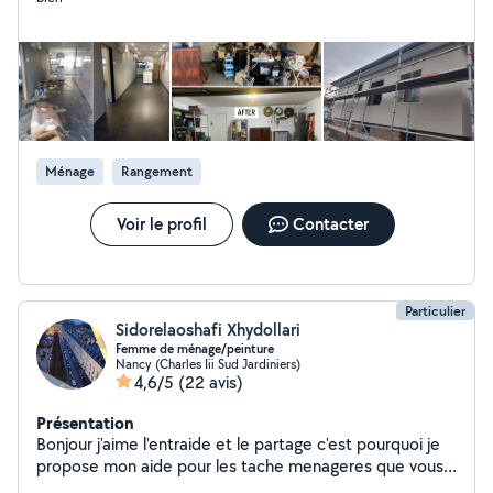
Ménage
Rangement
Voir le profil
Contacter
Particulier
Sidorelaoshafi Xhydollari
Femme de ménage/peinture
Nancy (Charles Iii Sud Jardiniers)
4,6/5
(22 avis)
Présentation
Bonjour j'aime l'entraide et le partage c'est pourquoi je
propose mon aide pour les tache menageres que vous
ne pouvez pas accomplir n'hesitez pas a me contacter !!