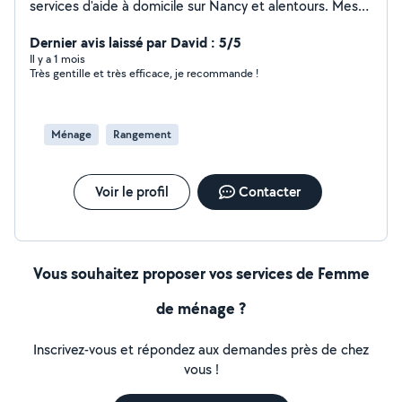
services d'aide à domicile sur Nancy et alentours. Mes
origines marocaines m'ont appris dès l'enfance le sens
de la propriété et de l'accueil. Ce que je vous propose :
Dernier avis laissé par David : 5/5
Ménage, cuisine marocaine maison (couscous, tajines,
Il y a 1 mois
Très gentille et très efficace, je recommande !
rfissa, pastilla..). Je fais aussi de la garde d'enfants et les
cours de soutien. Disponible en journée, soirs et
weekends. Au plaisir de prendre soin de votre maison et
de votre famille
Ménage
Rangement
Voir le profil
Contacter
Vous souhaitez proposer vos services de Femme
de ménage ?
Inscrivez-vous et répondez aux demandes près de chez
vous !