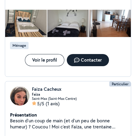
professionnels. Nos prestations : ménage complet,
entretien régulier, nettoyage après location, remise en
état, vitres sur demande. Nous sommes ponctuels,
motivés et soucieux de votre satisfaction. N'hésitez pas
à faire appel à nous, nous serons ravis de vous
accompagner.
Ménage
Voir le profil
Contacter
Particulier
Faiza Cacheux
Faïza
Saint-Max (Saint-Max Centre)
5/5
(1 avis)
Présentation
Besoin d'un coup de main (et d'un peu de bonne
humeur) ? Coucou ! Moi c'est Faïza, une trentaine
entamée, maman d'une chipie Je propose mes services