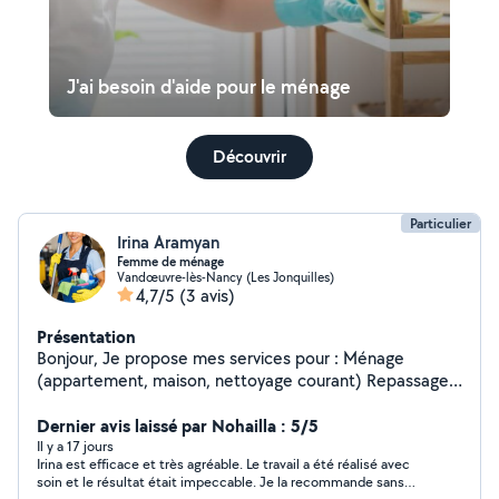
J'ai besoin d'aide pour le ménage
Découvrir
Particulier
Irina Aramyan
Femme de ménage
Vandœuvre-lès-Nancy (Les Jonquilles)
4,7/5
(3 avis)
Présentation
Bonjour, Je propose mes services pour : Ménage
(appartement, maison, nettoyage courant) Repassage à
domicile Garde d'enfants (ponctuelle ou régulière) Aide
à la personne (courses, accompagnement, aide
Dernier avis laissé par Nohailla : 5/5
quotidienne) Moyens de paiement : espèces et
Il y a 17 jours
Irina est efficace et très agréable. Le travail a été réalisé avec
chèques cesu Personne sérieuse, ponctuelle et
soin et le résultat était impeccable. Je la recommande sans
organisée. Expérience auprès de particuliers. Disponible