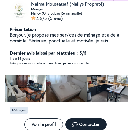
Naima Moustatraf (Nailys Propreté)
Ménage
Nancy (Olry Lobau Remenauville)
4,2/5
(5 avis)
Présentation
Bonjour, je propose mes services de ménage et aide à
domicile. Sérieuse, ponctuelle et motivée, je suis
disponible en semaine et le week-end. N'hésitez pas à
me contacter pour plus d'informations. Disponible sur
Dernier avis laissé par Matthieu : 5/5
Nancy et alentours. paiement CESU accepté "Je
Il y a 14 jours
très professionnelle et réactive. je recommande
propose mes services pour le grand nettoyage, ménage
approfondi, nettoyage de printemps et après
déménagement."
Ménage
Voir le profil
Contacter