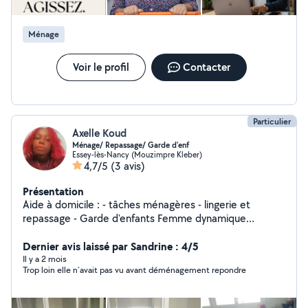
Ménage
Voir le profil
Contacter
Particulier
Axelle Koud
Ménage/ Repassage/ Garde d'enf
Essey-lès-Nancy (Mouzimpre Kleber)
4,7/5
(3 avis)
Présentation
Aide à domicile : - tâches ménagères - lingerie et
repassage - Garde d'enfants Femme dynamique
travaillant avec soins et motivation,votre satisfaction est
ma priorité. N'hésitez pas à me contactez en message
Dernier avis laissé par Sandrine : 4/5
privé, merci
Il y a 2 mois
Trop loin elle n´avait pas vu avant déménagement repondre