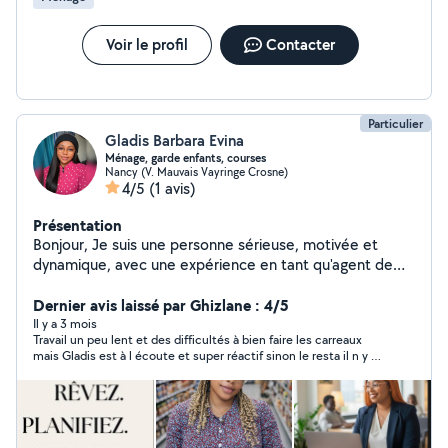
particuliers qui avait deux enfants Si besoin je peux
garder votre animal également A bientôt Monique
Voir le profil
Contacter
Particulier
Gladis Barbara Evina
Ménage, garde enfants, courses
Nancy (V. Mauvais Vayringe Crosne)
4/5
(1 avis)
Présentation
Bonjour, Je suis une personne sérieuse, motivée et
dynamique, avec une expérience en tant qu'agent de
service professionnel dans le domaine du nettoyage et
de l'entretien. Je possède également d'autres
Dernier avis laissé par Ghizlane : 4/5
certificats et expériences dans différents services. Je
Il y a 3 mois
Travail un peu lent et des difficultés à bien faire les carreaux
propose mes services pour : ménage à domicile,
mais Gladis est à l écoute et super réactif sinon le resta il n y a
rangement et organisation, repassage léger, baby-sitting
rien à dire très bien
/ garde d'enfants aide aux tâches du quotidien, aides
aux courses Je suis ponctuelle, discrète, appliquée et
j'aime le travail bien fait. Disponible immédiatement, je
suis prête à vous aider selon vos besoins.