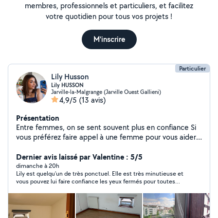
membres, professionnels et particuliers, et facilitez
votre quotidien pour tous vos projets !
M'inscrire
Particulier
Lily Husson
Lily HUSSON
Jarville-la-Malgrange (Jarville Ouest Gallieni)
4,9/5
(13 avis)
Présentation
Entre femmes, on se sent souvent plus en confiance Si
vous préférez faire appel à une femme pour vous aider
au quotidien, vous êtes sur le bon profil ! Je m'appelle
Lily, j'ai 23 ans et je suis diplômée d'un master manager
Dernier avis laissé par Valentine : 5/5
commerciale. Le matin je suis commerciale et l'après
dimanche à 20h
Lily est quelqu’un de très ponctuel. Elle est très minutieuse et
midi disponible pour vous aider. Sérieuse, impliquée et
vous pouvez lui faire confiance les yeux fermés pour toutes
toujours motivée, j'aime rendre service et aider les
aides de ménage
autres. Je propose : Ménage / entretien Garde
d'enfants (je possède le BAFA) Garde d'animaux Petits
services du quotidien (courses, colis, aide ponctuelle)