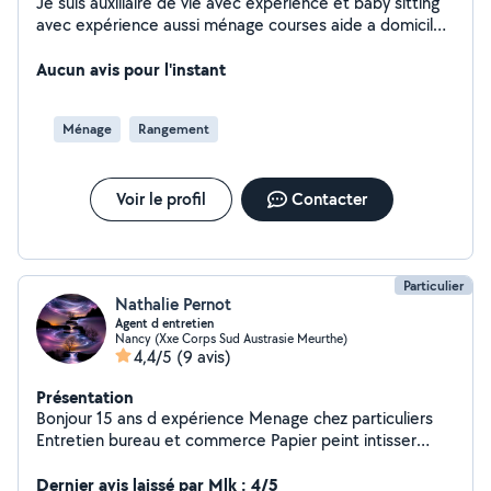
Je suis auxiliaire de vie avec expérience et baby sitting
avec expérience aussi ménage courses aide a domicile
merci
Aucun avis pour l'instant
Ménage
Rangement
Voir le profil
Contacter
Particulier
Nathalie Pernot
Agent d entretien
Nancy (Xxe Corps Sud Austrasie Meurthe)
4,4/5
(9 avis)
Présentation
Bonjour 15 ans d expérience Menage chez particuliers
Entretien bureau et commerce Papier peint intisser
Remis en état d appartement Maison et bureau
Dernier avis laissé par Mlk : 4/5