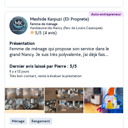
Auto-entrepreneur
Mexhide Karpuzi (Eli Proprete)
Femme de ménage
Vandœuvre-lès-Nancy (Parc de Loisirs Cassiopee)
5/5
(4 avis)
Présentation
Femme de ménage qui propose son service dans le
grand Nancy. Je suis très polyvalente, j'ai déjà fais
plusieurs chantiers. J'ai déjà travailler dans des maisons,
pour des passages hebdomadaire, ou plus rarement
Dernier avis laissé par Pierre : 5/5
pour un ménage plus intensif. J'ai déjà travaillé dans des
Il y a 12 jours
Très bon contact, reste à évaluer la prestation
grands magasins, du type Leclerc, ou encore Auchan, où
il m'arrive plusieurs fois de gérer des équipes de 5 à 6
personnes. J'ai 15ans d'expérience je sais donc
également les nécessité de chaque tache et de chaque
produit à utiliser au bon moment.
Ménage
Rangement