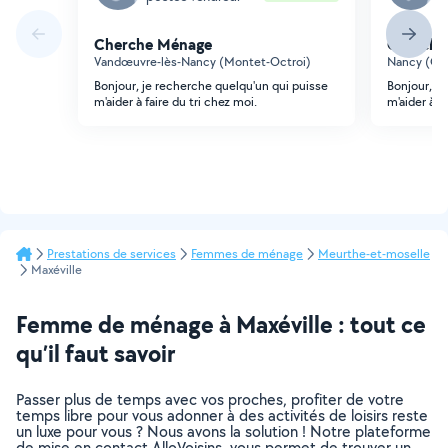
Cherche Ménage
Cherche
Vandœuvre-lès-Nancy (Montet-Octroi)
Nancy (Cur
Bonjour, je recherche quelqu'un qui puisse
Bonjour, j
m'aider à faire du tri chez moi.
m'aider à fa
Prestations de services
Femmes de ménage
Meurthe-et-moselle
Maxéville
Femme de ménage à Maxéville : tout ce
qu’il faut savoir
Passer plus de temps avec vos proches, profiter de votre
temps libre pour vous adonner à des activités de loisirs reste
un luxe pour vous ? Nous avons la solution ! Notre plateforme
de mise en contact AlloVoisins, vous permet de trouver un