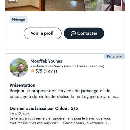
Au plaisir de vous aider !
Ménage
Voir le profil
Contacter
Particulier
Mouffek Younes
Vandœuvre-lès-Nancy (Parc de Loisirs Cassiopee)
5/5
(1 avis)
Présentation
Bonjour, je propose des services de jardinage et de
bricolage à domicile. Je réalise le nettoyage de jardins,
la tonte et l'entretien de pelouses, la taille des haies, le
montage de meubles, ainsi que divers petits travaux de
Dernier avis laissé par Chloé : 5/5
bricolage. Je suis sérieux, ponctuel et je m'engage à
Il y a 12 jours
Je tenais à vous remercier sincèrement pour le travail que vous
fournir un travail soigné à des prix raisonnables.
avez réalisé chez moi aujourd’hui. Grâce à vous, j’ai retrouvé un
N'hésitez pas à me contacter.
appartement propre, sain et surtout à nouveau habitable. Vous