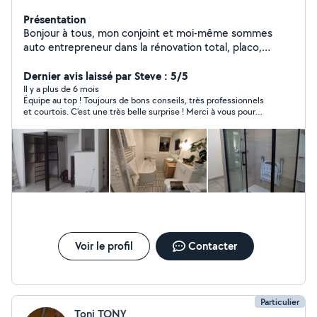
Présentation
Bonjour à tous, mon conjoint et moi-même sommes
auto entrepreneur dans la rénovation total, placo,
enduit, peinture, pose de sol, carrelage, salle de bain clé
en main... Nous serions ravis de réaliser vos projets !
Dernier avis laissé par Steve : 5/5
Il y a plus de 6 mois
Équipe au top ! Toujours de bons conseils, très professionnels
et courtois. C’est une très belle surprise ! Merci à vous pour
votre travail !
Voir le profil
Contacter
Particulier
Toni TONY