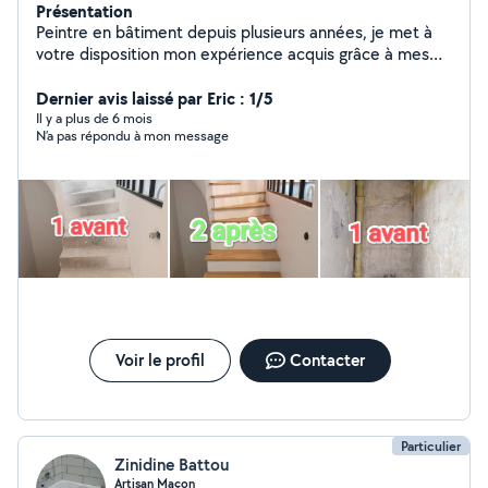
Présentation
Peintre en bâtiment depuis plusieurs années, je met à
votre disposition mon expérience acquis grâce à mes
nombreux chantiers. J'effectue chaque travaux avec
professionnalisme, attention, écoute et en respectant
Dernier avis laissé par Eric : 1/5
les normes française. Les travaux peuvent être : -
Il y a plus de 6 mois
N’a pas répondu à mon message
l'enduit pose de revêtement de sol peinture intérieur et
exteireur - facade tapisserie et d'autres petits travaux, à
voir directement avec vous. Je reste à votre écoute
pour tous vos projets à venir
Voir le profil
Contacter
Particulier
Zinidine Battou
Artisan Maçon