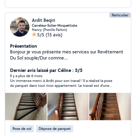
Particulier
Ardit Beqiri
Carreleur-Solier-Moquettiste
Nancy (Preville Patton)
5/5
(15 avis)
Présentation
Bonjour je vous présente mes services sur Revêtement
Du Sol souple/Dur comme
Carrlage/Faiance/Pvc/Lvt/caoutchouc textile,moquette
Dernier avis laissé par Céline : 5/5
. Preparation du support Chape/ reagreage etc
Il y a plus de 6 mois
Un immense merci à Ardit pour son travail ! Il a réalisé la pose
du parquet dans tout mon appartement. Le travail est d’une
qualité irréprochable et le résultat est tout simplement parfait.
Je suis ravie. Le parquet est posé à la perfection, travail hyper
soigné, avec beaucoup de sérieux et une grande attention
portée aux détails. Ardit a fait preuve d’un professionnalisme
exemplaire et au delà de ses compétences, c’est une personne
adorable, à l’écoute et de très bon conseil. C’est rare de tomber
sur quelqu’un d’aussi professionnel et sympa à la fois. Le rapport
qualité/prix est excellent, ce qui rend son intervention encore
Pose de sol
Dépose de parquet
plus appréciable. Je le recommande les yeux fermés, et je
n’hésiterai pas à refaire appel à lui pour mes futurs projets.