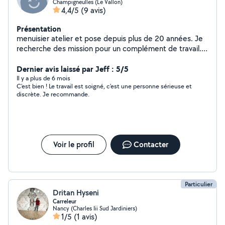
Champigneulles (Le Vallon)
4,4/5
(9 avis)
Présentation
menuisier atelier et pose depuis plus de 20 années. Je
recherche des mission pour un complément de travail.
Je peux poser des portes intérieur exterieur, fenetre. Je
réalise des travaux de rénovation bois et cloison sèche.
Dernier avis laissé par Jeff : 5/5
Pose et rénovation parquet. Réalisation et pose
Il y a plus de 6 mois
C'est bien ! Le travail est soigné, c'est une personne sérieuse et
d'agencement.
discrète. Je recommande.
Voir le profil
Contacter
Particulier
Dritan Hyseni
Carreleur
Nancy (Charles Iii Sud Jardiniers)
1/5
(1 avis)