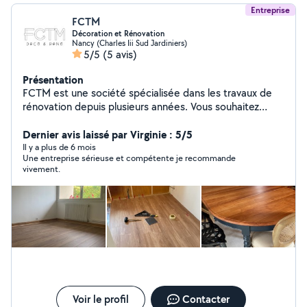
Entreprise
FCTM
Décoration et Rénovation
Nancy (Charles Iii Sud Jardiniers)
5/5
(5 avis)
Présentation
FCTM est une société spécialisée dans les travaux de
rénovation depuis plusieurs années. Vous souhaitez
rafraîchir une pièce, optimiser votre espace ou créer
une extension clé en main, nous vous accompagnons de
Dernier avis laissé par Virginie : 5/5
la conception à la livraison. Nous pouvons même
Il y a plus de 6 mois
Une entreprise sérieuse et compétente je recommande
effectuer la maîtrise d'oeuvre dans vos projets les plus
vivement.
osés. Nous répondons à nombreuses demandes : -
rénovation complète de maison ou appartement -
rénovation complète de salle de bain - création
d'extension ou de dépendance - redistribution des
espaces - décoration - création des pièces techniques
(ex. buanderie) - création de terrasse bois -
construction en ossatures bois COB - mise aux normes
électriques NF15.100 - réseaux de plomberie
(adduction et évacuation) - réparations des dégâts
N'hésitez pas à nous confier vos projets.
Voir le profil
Contacter