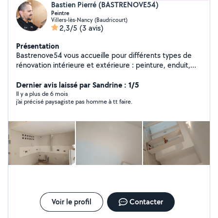
Bastien Pierré (BASTRENOVE54)
Peintre
Villers-lès-Nancy (Baudricourt)
2,3/5
(3 avis)
Présentation
Bastrenove54 vous accueille pour différents types de
rénovation intérieure et extérieure : peinture, enduit,
plaquo, tonte, débroussaillage, aménagement de
paysages/jardin, pose de parquet, terasse ect..
Dernier avis laissé par Sandrine : 1/5
N'hésitez pas à me contacter
Il y a plus de 6 mois
j'ai précisé paysagiste pas homme à tt faire.
Voir le profil
Contacter