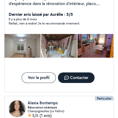
d'expérience dans la rénovation d'intérieur, placo,
peinture, carrelage, pose de parquet, électricité. Je
serai ravi de réaliser vos projets.
Dernier avis laissé par Aurélie : 5/5
Il y a plus de 6 mois
Parfait, rien à redire! Je le recommande vivement.
Voir le profil
Contacter
Particulier
Alexia Bontemps
Rénovation intérieure
Champigneulles (Le Vallon)
5/5
(1 avis)