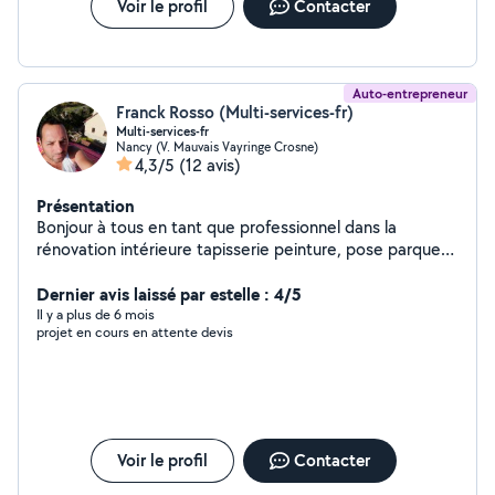
intervenir pour vos travaux ou décorative,je vous
Voir le profil
Contacter
conseillerais sur votre projet et vous aidera à choisir le
produit le mieux adapté à vos contraintes et besoins.
Ravelement et nettoyage de facade.
Auto-entrepreneur
Franck Rosso (Multi-services-fr)
Multi-services-fr
Nancy (V. Mauvais Vayringe Crosne)
4,3/5
(12 avis)
Présentation
Bonjour à tous en tant que professionnel dans la
rénovation intérieure tapisserie peinture, pose parquet
et de sols vinyle,placo etc... Pour plus de
renseignements contactez moi directement merci.
Dernier avis laissé par estelle : 4/5
Il y a plus de 6 mois
projet en cours en attente devis
Voir le profil
Contacter