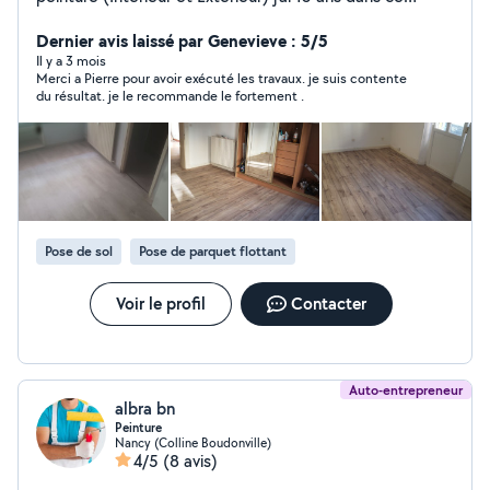
domaine ainsi que dans la pose de parquet et je suis
prèt à mettre mon savoir-faire à votre service,les
Dernier avis laissé par Genevieve : 5/5
photos que j'ai en son la preuve. N'hésitez pas a me
Il y a 3 mois
Merci a Pierre pour avoir exécuté les travaux. je suis contente
contacter. Pierre
du résultat. je le recommande le fortement .
Pose de sol
Pose de parquet flottant
Voir le profil
Contacter
Auto-entrepreneur
albra bn
Peinture
Nancy (Colline Boudonville)
4/5
(8 avis)