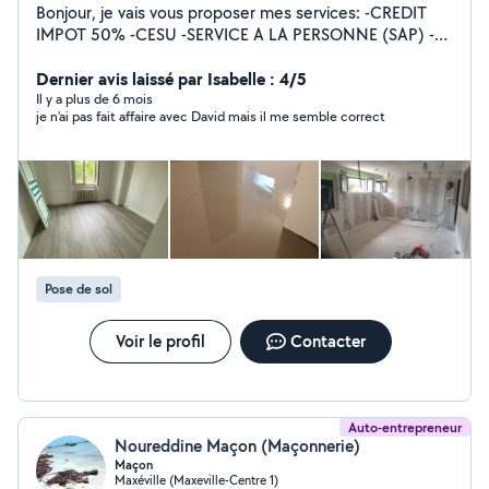
Bonjour, je vais vous proposer mes services: -CREDIT
IMPOT 50% -CESU -SERVICE A LA PERSONNE (SAP) -
Jardinage, aménagement, espace vert -Tonte de
pelouse, débroussailleuse, motoculteur -Ramassage des
Dernier avis laissé par Isabelle : 4/5
feuilles -Évacuation des déchets -Taille de haies,
Il y a plus de 6 mois
je n'ai pas fait affaire avec David mais il me semble correct
fruitiers, rosiers -Nettoyage de terrasses -Nettoyage de
l'aller -Bêchage, binage, et grillage -Entretien et
Nettoyage des massifs -Massonerie, Bricolage, Peinture,
Placo, Carrelage Je suis dans l'attente de vos
demandes. Cordialement.
Pose de sol
Voir le profil
Contacter
Auto-entrepreneur
Noureddine Maçon (Maçonnerie)
Maçon
Maxéville (Maxeville-Centre 1)