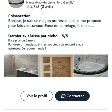
Nancy (Haut-du-Lievre Nord Gentilly)
4,3/5
(3 avis)
Présentation
Bonjour, je suis un maçon professionnel, je me propose
pour fais vos travaux :Pose de carrelage, faience,
BA13,Grande oeuvres, plomberie,peinture, enduits...
tout travaux de rénovation
Dernier avis laissé par Mehdi : 5/5
Il y a plus de 6 mois
Ponctuel , minutieux et très soucieux de répondre aux
attentes. Je recommande !
Voir le profil
Contacter