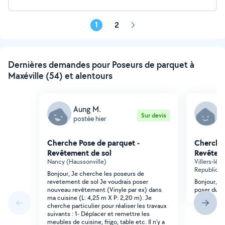
1
2
Page
suivante
Dernières demandes pour Poseurs de parquet à
Maxéville (54) et alentours
Aung M.
D
Sur devis
postée hier
p
Cherche Pose de parquet -
Cherche 
Revêtement de sol
Revêteme
Nancy (Haussonville)
Villers-lè
Republique
Bonjour, Je cherche les poseurs de
revetement de sol Je voudrais poser
Bonjour, j
nouveau revêtement (Vinyle par ex) dans
poser du pa
ma cuisine (L: 4,25 m X P: 2,20 m). Je
cherche particulier pour réaliser les travaux
suivants : 1- Déplacer et remettre les
meubles de cuisine, frigo, table etc. Il n'y a