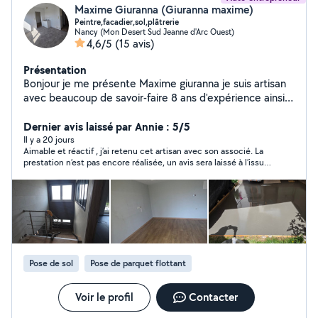
Maxime Giuranna (Giuranna maxime)
Peintre,facadier,sol,plâtrerie
Nancy (Mon Desert Sud Jeanne d'Arc Ouest)
4,6/5
(15 avis)
Présentation
Bonjour je me présente Maxime giuranna je suis artisan
avec beaucoup de savoir-faire 8 ans d'expérience ainsi
que beaucoup de rigueur qui aime sont métier et tres
minutieux. Fort de nombreuses califications dans le
Dernier avis laissé par Annie : 5/5
domaine je vous propose mes services pour tout type
Il y a 20 jours
Aimable et réactif , j’ai retenu cet artisan avec son associé. La
de travaux de peinture et revetement muraux. Ainsi que
prestation n’est pas encore réalisée, un avis sera laissé à l’issue
la pose de tout type de sol. Ravalement de facade et
du chantier
plâtrerie intérieure mur et plafond . Cordialement
Maxime Giuranna .
Pose de sol
Pose de parquet flottant
Voir le profil
Contacter