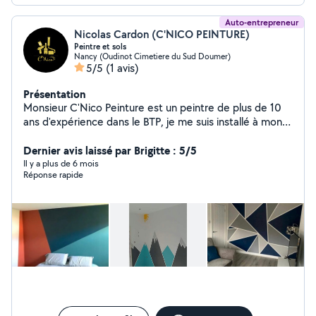
Auto-entrepreneur
Nicolas Cardon (C'NICO PEINTURE)
Peintre et sols
Nancy (Oudinot Cimetiere du Sud Doumer)
5/5
(1 avis)
Présentation
Monsieur C'Nico Peinture est un peintre de plus de 10
ans d'expérience dans le BTP, je me suis installé à mon
compte le 12/08/2024 dans la commune de Nancy .
Vous devez refaire les peintures de vos murs et plafonds
Dernier avis laissé par Brigitte : 5/5
car celles-ci sont un peu vieilles, demandez un devis
Il y a plus de 6 mois
Réponse rapide
gratuit à l'entreprise qui vous répondra rapidement et
pourra intervenir pour vos travaux de rafraîchissement,
qu'il s'agisse d'une maison d'un appartement, de
bureaux, d'un commerce ou de locaux professionnels.
Cette entreprise répondra aussi à vos demande de
devis pour l'installation de papier peint ou de toile de
verre. De plus en étant spécialiste des travaux de
peinture, elle pourra aussi intervenir sur vos façades
pour les mettre en peinture selon les critères de votre
commune ou région. Ce professionnel pourra donc aussi