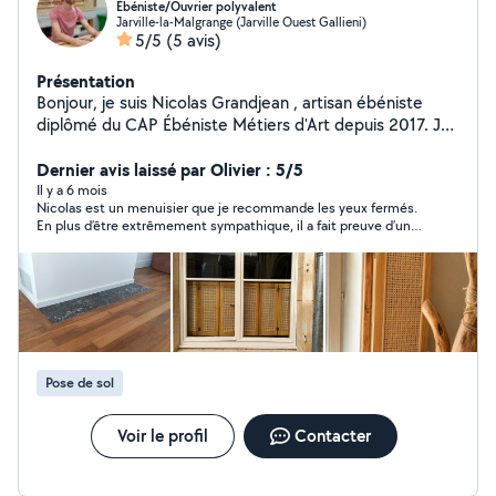
Ébéniste/Ouvrier polyvalent
Jarville-la-Malgrange (Jarville Ouest Gallieni)
5/5
(5 avis)
Présentation
Bonjour, je suis Nicolas Grandjean , artisan ébéniste
diplômé du CAP Ébéniste Métiers d'Art depuis 2017. Je
mets mon savoir-faire au service de vos projets en
menuiserie/ébénisterie, qu'il s'agisse de créations
Dernier avis laissé par Olivier : 5/5
uniques, de rénovations ou de réparations. Je vous
Il y a 6 mois
Nicolas est un menuisier que je recommande les yeux fermés.
accompagne pour donner vie à vos idées avec un travail
En plus d’être extrêmement sympathique, il a fait preuve d’un
précis et soigné.
grand professionnalisme tout au long du chantier. Appliqué,
méticuleux et réfléchi, il a su relever un défi de taille avec brio.
La réalisation finale dépasse largement nos attentes. Un vrai
PRO, merci encore !
Pose de sol
Voir le profil
Contacter