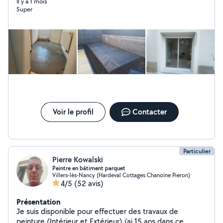
Il y a 1 mois
Super
Voir le profil
Contacter
Particulier
Pierre Kowalski
Peintre en bâtiment parquet
Villers-lès-Nancy (Hardeval Cottages Chanoine Pieron)
4/5
(52 avis)
Présentation
Je suis disponible pour effectuer des travaux de
peinture (Intérieur et Extérieur) j'ai 15 ans dans ce