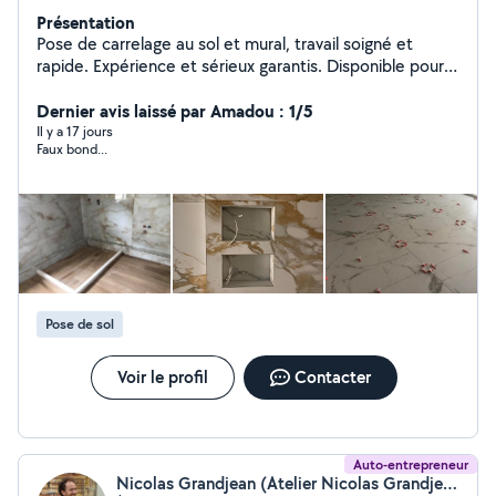
Présentation
Pose de carrelage au sol et mural, travail soigné et
rapide. Expérience et sérieux garantis. Disponible pour
vos projets de rénovation, salle de bain, cuisine,
terrasse, etc. N'hésitez pas à me contacter pour un
Dernier avis laissé par Amadou : 1/5
devis gratuit.
Il y a 17 jours
Faux bond...
Pose de sol
Voir le profil
Contacter
Auto-entrepreneur
Nicolas Grandjean (Atelier Nicolas Grandjean)