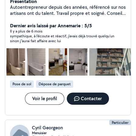
Présentation
Autoentrepreneur depuis des années, référencé sur nos
artisans ont du talent. Travail propre et soigné. Conseils
sur les travaux pour vous rassurez et surtout ne pas
engager des dépenses inutiles.
Dernier avis laissé par Annemarie : 5/5
Il y a plus de 6 mois
sympathique, à l'écoute et réactif, j'avais déjà trouvé quelqu'un
sinon j''aurai fait affaire avec lui
Pose de sol
Dépose de parquet
Voir le profil
Contacter
Particulier
Cyril Georgeon
Menuisier