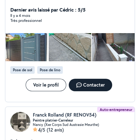
petit bricolage, jardinier,aide à domicile etc. Nancy et
alentours. Cordialement
Dernier avis laissé par Cédric : 5/5
Il y a 4 mois
Très professionnel
Pose de sol
Pose de lino
Voir le profil
Contacter
Auto-entrepreneur
Franck Rolland (RF RENOV54)
Peintre platrier-Carreleur
Nancy (Xxe Corps Sud Austrasie Meurthe)
4/5
(12 avis)