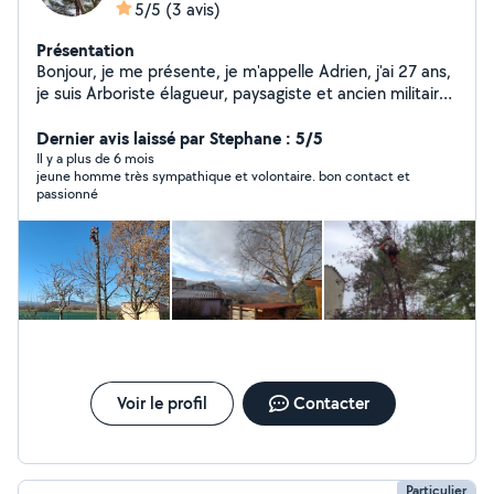
5/5
(3 avis)
Présentation
Bonjour, je me présente, je m'appelle Adrien, j'ai 27 ans,
je suis Arboriste élagueur, paysagiste et ancien militaire
je peux donc prendre soins de vos arbres et de votre
jardin. Société : Grimpe'O'arbres sur Mazeres (09270)
Dernier avis laissé par Stephane : 5/5
Diplôme : - Bac pro aménagement paysager. - CS
Il y a plus de 6 mois
jeune homme très sympathique et volontaire. bon contact et
arboriste élagueur. PS : suite à ma résiliation de mon
passionné
abonnement "allovoisins", je ne peux malheureusement
plus répondre aux demandes privées et aux messages.
Bien Cordialement,
Voir le profil
Contacter
Particulier