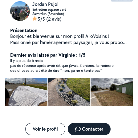
Jordan Pujol
Entretien espace vert
Saverdun (Saverdun)
3/5
(2 avis)
Présentation
Bonjour et bienvenue sur mon profil AlloVoisins !
Passionné par l'aménagement paysager, je vous propose
mes services pour entretenir et embellir vos espaces
verts. Mes Services : - Tonte de Pelouse - Taille de Haies
Dernier avis laissé par Virginie : 1/5
Entretien et Aménagement Paysager Je suis à votre
Il y a plus de 6 mois
pas de réponse après avoir dit que j'avais 2 chiens. la moindre
disposition pour toute question.
des choses aurait été de dire " non, ça ne e tente pas"
Voir le profil
Contacter