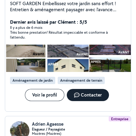
SOFT GARDEN Embellissez votre jardin sans effort !
Entretien & aménagement paysager avec l'avance
immédiate du crédit d'impôt : ne payez 50% de moins
dès la facture.
Dernier avis laissé par Clément : 5/5
Il y a plus de 6 mois
Très bonne prestation! Résultat impeccable et conforme à
l'attendu.
Aménagement de jardin
Aménagement de terrain
Voir le profil
Contacter
Entreprise
Adrien Agaesse
Élagueur / Paysagiste
Mazères (Mazères)