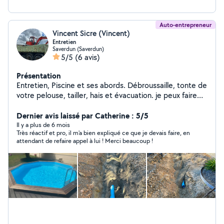
Auto-entrepreneur
Vincent Sicre (Vincent)
Entretien
Saverdun (Saverdun)
5/5
(6 avis)
Présentation
Entretien, Piscine et ses abords. Débroussaille, tonte de
votre pelouse, tailler, hais et évacuation. je peux faire
également de l'évacuation de terre, de gravats, avec
poids Lourds 6,4 poly benne. terrassement
Dernier avis laissé par Catherine : 5/5
aménagement de terre assainissement n'hésitez pas à
Il y a plus de 6 mois
Très réactif et pro, il m'a bien expliqué ce que je devais faire, en
me contacter.
attendant de refaire appel à lui ! Merci beaucoup !