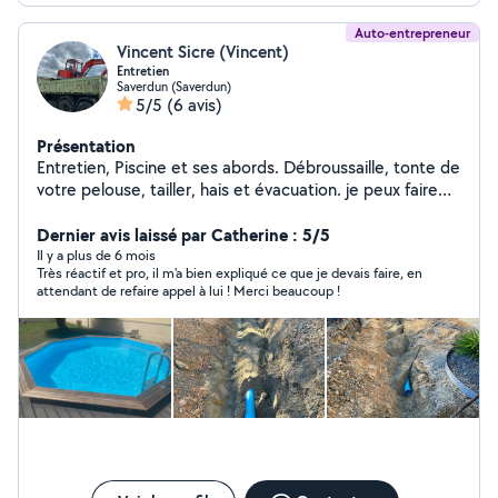
Auto-entrepreneur
Vincent Sicre (Vincent)
Entretien
Saverdun (Saverdun)
5/5
(6 avis)
Présentation
Entretien, Piscine et ses abords. Débroussaille, tonte de
votre pelouse, tailler, hais et évacuation. je peux faire
également de l'évacuation de terre, de gravats, avec
poids Lourds 6,4 poly benne. terrassement
Dernier avis laissé par Catherine : 5/5
aménagement de terre assainissement n'hésitez pas à
Il y a plus de 6 mois
Très réactif et pro, il m'a bien expliqué ce que je devais faire, en
me contacter.
attendant de refaire appel à lui ! Merci beaucoup !