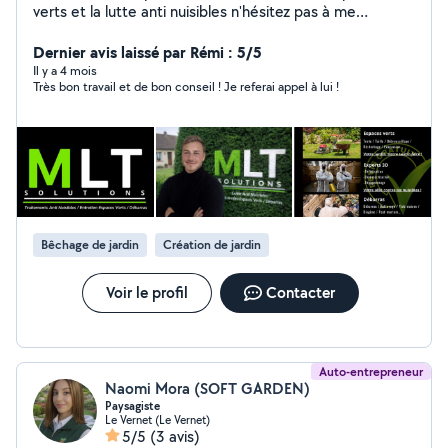
verts et la lutte anti nuisibles n'hésitez pas à me
contacter devis GRATUIT et intervention sous
GARANTIE
Dernier avis laissé par Rémi : 5/5
Il y a 4 mois
Très bon travail et de bon conseil ! Je referai appel à lui !
Bêchage de jardin
Création de jardin
Voir le profil
Contacter
Auto-entrepreneur
Naomi Mora (SOFT GARDEN)
Paysagiste
Le Vernet (Le Vernet)
5/5
(3 avis)