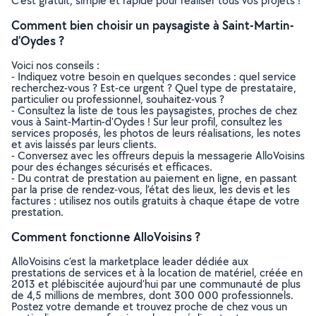
C’est gratuit, simple et rapide pour réaliser tous vos projets !
Comment bien choisir un paysagiste à Saint-Martin-
d'Oydes ?
Voici nos conseils :
- Indiquez votre besoin en quelques secondes : quel service
recherchez-vous ? Est-ce urgent ? Quel type de prestataire,
particulier ou professionnel, souhaitez-vous ?
- Consultez la liste de tous les paysagistes, proches de chez
vous à Saint-Martin-d'Oydes ! Sur leur profil, consultez les
services proposés, les photos de leurs réalisations, les notes
et avis laissés par leurs clients.
- Conversez avec les offreurs depuis la messagerie AlloVoisins
pour des échanges sécurisés et efficaces.
- Du contrat de prestation au paiement en ligne, en passant
par la prise de rendez-vous, l’état des lieux, les devis et les
factures : utilisez nos outils gratuits à chaque étape de votre
prestation.
Comment fonctionne AlloVoisins ?
AlloVoisins c’est la marketplace leader dédiée aux
prestations de services et à la location de matériel, créée en
2013 et plébiscitée aujourd’hui par une communauté de plus
de 4,5 millions de membres, dont 300 000 professionnels.
Postez votre demande et trouvez proche de chez vous un