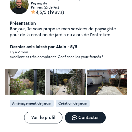
Paysagiste
Pamiers (Zi de Pic)
4,5/5
(19 avis)
Présentation
Bonjour, Je vous propose mes services de paysagiste
pour de la création de jardin ou alors de l'entretien
classique, taille de haie, tonte de gazon, etc.. Je suis
équipé de matériel professionnel et je me charge bien
Dernier avis laissé par Alain : 5/5
évidemment d'évacuer tous les déchets verts. Vous
Il y a 2 mois
excellent et très compètent. Confiance les yeux fermés !
pouvez bénéficier de 50% de crédit d'impôts avec
avance immédiate ! Faites attention lorsque vous faites
une demande privé. Mon abonnement pour répondre
ne comprend que 50km autour de moi en périmètre et
seulement les catégories de jardinage et paysagisme.
Je ne pourrais malheureusement pas vous répondre.. si
cela ne rentre pas dans ces critères car l'application me
bloque .. Belle journée. Cordialement, Louis PUSSET
Aménagement de jardin
Création de jardin
Voir le profil
Contacter