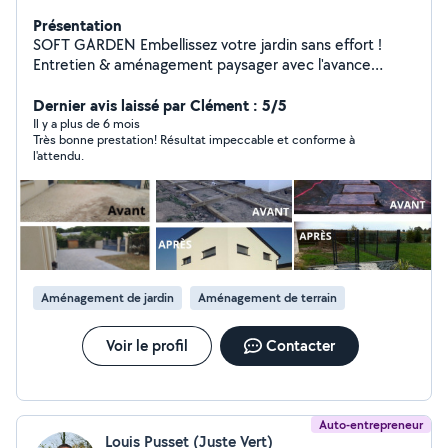
Présentation
SOFT GARDEN Embellissez votre jardin sans effort !
Entretien & aménagement paysager avec l'avance
immédiate du crédit d'impôt : ne payez 50% de moins
dès la facture.
Dernier avis laissé par Clément : 5/5
Il y a plus de 6 mois
Très bonne prestation! Résultat impeccable et conforme à
l'attendu.
Aménagement de jardin
Aménagement de terrain
Voir le profil
Contacter
Auto-entrepreneur
Louis Pusset (Juste Vert)