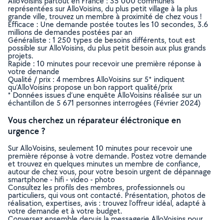
AlloVoisins partout en France : 35 000 communes
représentées sur AlloVoisins, du plus petit village à la plus
grande ville, trouvez un membre à proximité de chez vous !
Efficace : Une demande postée toutes les 10 secondes, 3.6
millions de demandes postées par an
Généraliste : 1 250 types de besoins différents, tout est
possible sur AlloVoisins, du plus petit besoin aux plus grands
projets.
Rapide : 10 minutes pour recevoir une première réponse à
votre demande
Qualité / prix : 4 membres AlloVoisins sur 5* indiquent
qu’AlloVoisins propose un bon rapport qualité/prix
* Données issues d’une enquête AlloVoisins réalisée sur un
échantillon de 5 671 personnes interrogées (Février 2024)
Vous cherchez un réparateur éléctronique en
urgence ?
Sur AlloVoisins, seulement 10 minutes pour recevoir une
première réponse à votre demande. Postez votre demande
et trouvez en quelques minutes un membre de confiance,
autour de chez vous, pour votre besoin urgent de dépannage
smartphone - hifi - video - photo
Consultez les profils des membres, professionnels ou
particuliers, qui vous ont contacté. Présentation, photos de
réalisation, expertises, avis : trouvez l'offreur idéal, adapté à
votre demande et à votre budget.
Conversez ensemble depuis la messagerie AlloVoisins pour