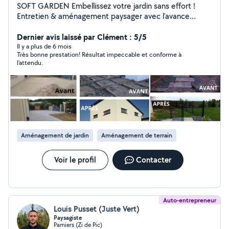
SOFT GARDEN Embellissez votre jardin sans effort !
Entretien & aménagement paysager avec l'avance
immédiate du crédit d'impôt : ne payez 50% de moins
dès la facture.
Dernier avis laissé par Clément : 5/5
Il y a plus de 6 mois
Très bonne prestation! Résultat impeccable et conforme à
l'attendu.
Aménagement de jardin
Aménagement de terrain
Voir le profil
Contacter
Auto-entrepreneur
Louis Pusset (Juste Vert)
Paysagiste
Pamiers (Zi de Pic)