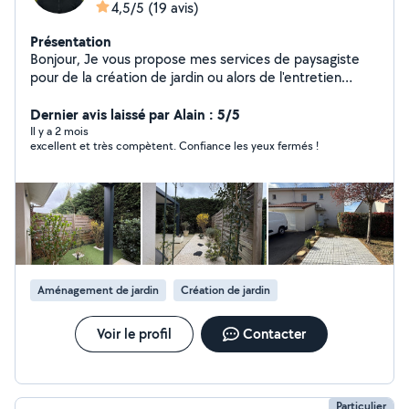
4,5/5
(19 avis)
Présentation
Bonjour, Je vous propose mes services de paysagiste
pour de la création de jardin ou alors de l'entretien
classique, taille de haie, tonte de gazon, etc.. Je suis
équipé de matériel professionnel et je me charge bien
Dernier avis laissé par Alain : 5/5
évidemment d'évacuer tous les déchets verts. Vous
Il y a 2 mois
excellent et très compètent. Confiance les yeux fermés !
pouvez bénéficier de 50% de crédit d'impôts avec
avance immédiate ! Faites attention lorsque vous faites
une demande privé. Mon abonnement pour répondre
ne comprend que 50km autour de moi en périmètre et
seulement les catégories de jardinage et paysagisme.
Je ne pourrais malheureusement pas vous répondre.. si
cela ne rentre pas dans ces critères car l'application me
bloque .. Belle journée. Cordialement, Louis PUSSET
Aménagement de jardin
Création de jardin
Voir le profil
Contacter
Particulier