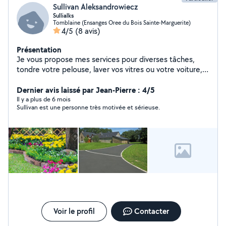
Sullivan Aleksandrowiecz
Sullialks
Tomblaine (Ensanges Oree du Bois Sainte-Marguerite)
4/5
(8 avis)
Présentation
Je vous propose mes services pour diverses tâches,
tondre votre pelouse, laver vos vitres ou votre voiture,
jardiner, faire de la peinture etc.. Mes services
consistent à me faire un peu d'argent pendant les
Dernier avis laissé par Jean-Pierre : 4/5
vacances
Il y a plus de 6 mois
Sullivan est une personne très motivée et sérieuse.
Voir le profil
Contacter