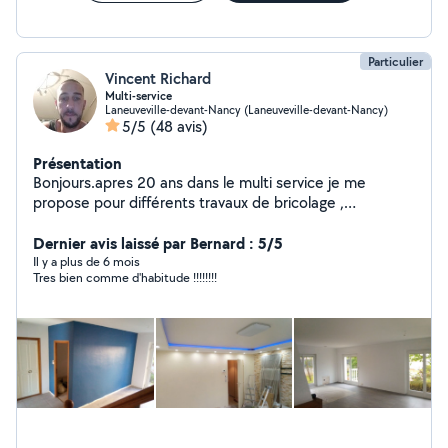
Particulier
Vincent Richard
Multi-service
Laneuveville-devant-Nancy (Laneuveville-devant-Nancy)
5/5
(48 avis)
Présentation
Bonjours.apres 20 ans dans le multi service je me
propose pour différents travaux de bricolage ,
électricité(CAP) ,peinture ,carrelage, jardinage,volets,
plomberie, menuiserie etc...
Dernier avis laissé par Bernard : 5/5
Il y a plus de 6 mois
Tres bien comme d'habitude !!!!!!!!