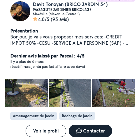
Davit Tonoyan (BRICO JARDIN 54)
PAYSAGISTE JARDINIER BRICOLAGE
Maxéville (Maxeville-Centre 1)
4,8/5
(93 avis)
Présentation
Bonjour, je vais vous proposer mes services: -CREDIT
IMPOT 50% -CESU -SERVICE A LA PERSONNE (SAP) -
Jardinage, aménagement, espace vert -Tonte de
pelouse, débroussailleuse, motoculteur -Ramassage des
Dernier avis laissé par Pascal : 4/5
feuilles -Évacuation des déchets -Taille de haies,
Il y a plus de 6 mois
réactif mais je n'ai pas fait affaire avec david
fruitiers, rosiers -Nettoyage de terrasses -Nettoyage de
l'aller -Bêchage, binage, et grillage -Entretien et
Nettoyage des massifs -Massonerie, Bricolage, Peinture,
Placo, Carrelage Je suis dans l'attente de vos
demandes. Cordialement.
Aménagement de jardin
Bêchage de jardin
Voir le profil
Contacter