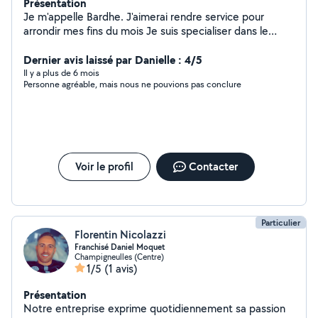
Présentation
Je m'appelle Bardhe. J'aimerai rendre service pour
arrondir mes fins du mois Je suis specialiser dans le
menage, j'aime bien le travaille propre et soigne. Je
pourrais aussi vous venir en aide pour la garde des
Dernier avis laissé par Danielle : 4/5
enfants ou pour les personnes ageè .
Il y a plus de 6 mois
Personne agréable, mais nous ne pouvions pas conclure
Voir le profil
Contacter
Particulier
Florentin Nicolazzi
Franchisé Daniel Moquet
Champigneulles (Centre)
1/5
(1 avis)
Présentation
Notre entreprise exprime quotidiennement sa passion