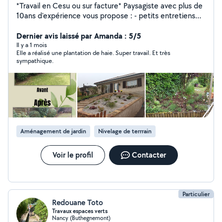
*Travail en Cesu ou sur facture* Paysagiste avec plus de
10ans d'expérience vous propose : - petits entretiens
de jardin ponctuels ou réguliers (tonte, débroussaillage,
scarification, taille arbuste, taille topiaire, binage de
Dernier avis laissé par Amanda : 5/5
massifs, entretien de potager, entretien de vivaces,...) -
Il y a 1 mois
Elle a réalisé une plantation de haie. Super travail. Et très
aménagements type massifs, paillage, plantation
sympathique.
d'arbres, haies.. - conseils en aménagement et
accompagnement à la plantation - conception
d'espaces paysagers (massifs ou jardin entier) Très
bonne connaissance des végétaux. À votre service,
avec plaisir!!
Aménagement de jardin
Nivelage de terrrain
Voir le profil
Contacter
Particulier
Redouane Toto
Travaux espaces verts
Nancy (Buthegnemont)