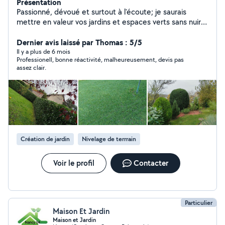
Présentation
Passionné, dévoué et surtout à l'écoute; je saurais
mettre en valeur vos jardins et espaces verts sans nuire
aux cycles naturels des végétaux. Débroussaillage tonte
Taille de haies (conifères et feuillus) taille de fruitiers et
Dernier avis laissé par Thomas : 5/5
d'arbustes Engazonnement créations de massifs
Il y a plus de 6 mois
Professionell, bonne réactivité, malheureusement, devis pas
potagers avec réutilisation des déchets végétaux
assez clair.
Fourniture possible de semences potagères
reproductibles) voire de plants.
Création de jardin
Nivelage de terrrain
Voir le profil
Contacter
Particulier
Maison Et Jardin
Maison et Jardin