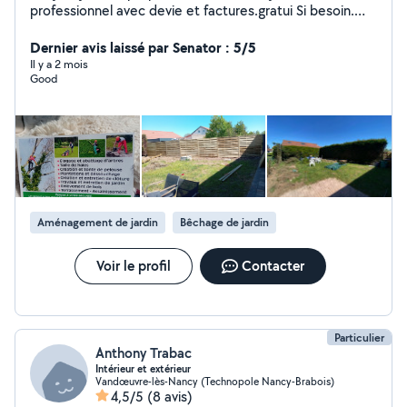
professionnel avec devie et factures.gratui Si besoin.
N'hésitez pas à me contacter car je fonctionne avec
forfait et avec des Tarif Très intéressant tous se qui et
Dernier avis laissé par Senator : 5/5
au niveau espace vert Taille de haie Abattage d'arbres
Il y a 2 mois
Good
Dangereux T'es aussi de la création. Nettoyage de
toiture dallage mure ........et vide maison aussi
Aménagement de jardin
Bêchage de jardin
Voir le profil
Contacter
Particulier
Anthony Trabac
Intérieur et extérieur
Vandœuvre-lès-Nancy (Technopole Nancy-Brabois)
4,5/5
(8 avis)