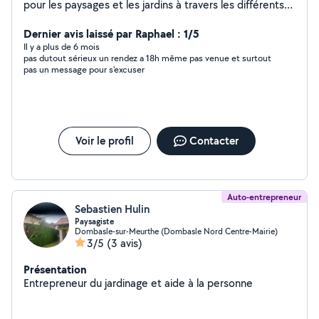
pour les paysages et les jardins à travers les différents
travaux réalisés pour toutes sortes de clients et de
propriétés en Suisse romande. Nous pouvons satisfaire
Dernier avis laissé par Raphael : 1/5
tous vos désirs pour transformer votre jardin en un
Il y a plus de 6 mois
pas dutout sérieux un rendez a 18h même pas venue et surtout
véritable paradis vert. Nous nous occupons de l'élagage
pas un message pour s'excuser
des arbres, des travaux de maçonnerie, de construire
des parkings, garages, terrasses, piscines, etc. Nous
concevons et mettons également en œuvre des jardins
ainsi que l'arrosage automatique pour tous vos espaces
verts, tout en veillant à l'entretien requis lorsque vous en
Voir le profil
Contacter
avez besoin.
#Clôture#Portail#MoteurSomfy#Maçonnerie#Terrasse
#Jardin#Massif#Menuiserie....
Auto-entrepreneur
Sebastien Hulin
Paysagiste
Dombasle-sur-Meurthe (Dombasle Nord Centre-Mairie)
3/5
(3 avis)
Présentation
Entrepreneur du jardinage et aide à la personne