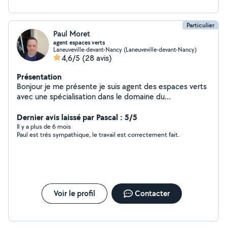
Particulier
Paul Moret
agent espaces verts
Laneuveville-devant-Nancy (Laneuveville-devant-Nancy)
4,6/5
(28 avis)
Présentation
Bonjour je me présente je suis agent des espaces verts
avec une spécialisation dans le domaine du
fleurissement depuis une vingtaine d'années je réalise
tout type de travaux d'extérieur réactif ponctuel et
Dernier avis laissé par Pascal : 5/5
polyvalent je reste à votre disposition merci .
Il y a plus de 6 mois
Paul est trés sympathique, le travail est correctement fait.
Voir le profil
Contacter