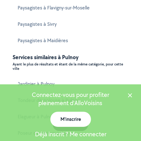
Paysagistes à Flavigny-sur-Moselle
Paysagistes à Sivry
Paysagistes à Maidières
Services similaires à Pulnoy
Ayant le plus de résultats et étant de la même catégorie, pour cette
ville
Jardinier à Pulnoy
Connectez-vous pour profiter
Tondeur de pelouse à Pulnoy
pleinement d'AlloVoisins
Elagueur à Pulnoy
M'inscrire
Carte
Poseur de clôture à Pulnoy
Déjà inscrit ? Me connecter