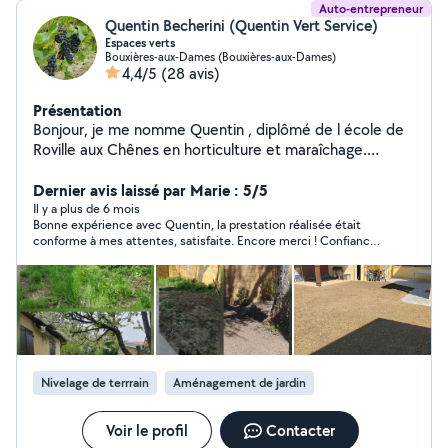
Auto-entrepreneur
Quentin Becherini (Quentin Vert Service)
Espaces verts
Bouxières-aux-Dames (Bouxières-aux-Dames)
4,4/5
(28 avis)
Présentation
Bonjour, je me nomme Quentin , diplômé de l école de
Roville aux Chênes en horticulture et maraîchage.
Diplômé également de l école de viticulture de
Rouffach. Je vous propose mon savoir faire à l entretien
Dernier avis laissé par Marie : 5/5
de vos jardins grâce a mon matériel(tondeuse,taille
Il y a plus de 6 mois
Bonne expérience avec Quentin, la prestation réalisée était
haie,motoculteur,tronçonneuse...ect)je pratique la taille
conforme à mes attentes, satisfaite. Encore merci ! Confiance
de haie,fruitière et viticole, la tonte,l'engazonnement,le
en Quentin , que je n’hésite pas à rappeler pour des petits
débroussaillage...ect Je pourrais aussi vous prodiguer
travaux de jardinage .
conseils et astuces pour vos jardins , vos massifs , vos
vignes , arbres fruitiers.. ect Je saurai me mettre à votre
service et vous donner entière satisfaction grâce à mes
connaissances et mes compétences dans le monde du
végétal Je suis également très bon dans la réalisation
Nivelage de terrrain
Aménagement de jardin
de papier peint , peinture , nettoyage karcher. Au plaisir
de vous rencontrer et de vous donner entière
satisfaction. Quentin
Voir le profil
Contacter