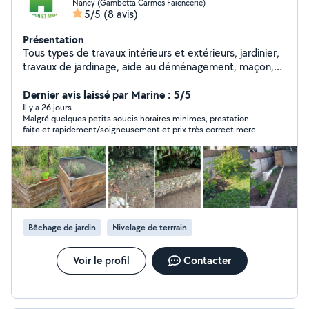
Nancy (Gambetta Carmes Faiencerie)
5/5
(8 avis)
Présentation
Tous types de travaux intérieurs et extérieurs, jardinier,
travaux de jardinage, aide au déménagement, maçon,
petit bricolage, jardinier,aide à domicile etc. Nancy et
alentours. Cordialement
Dernier avis laissé par Marine : 5/5
Il y a 26 jours
Malgré quelques petits soucis horaires minimes, prestation
faite et rapidement/soigneusement et prix très correct merci
encore ! Aimable et réactif par messages également.
Bêchage de jardin
Nivelage de terrrain
Voir le profil
Contacter