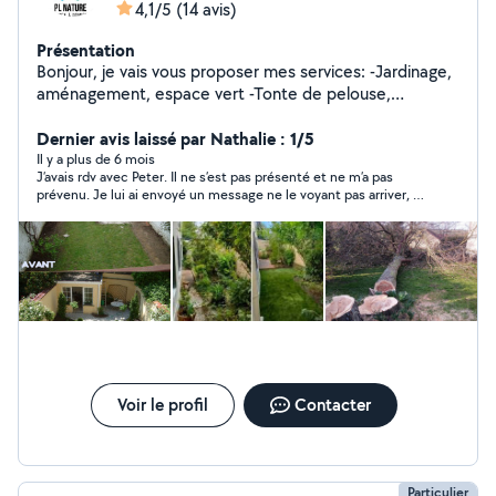
4,1/5
(14 avis)
Présentation
Bonjour, je vais vous proposer mes services: -Jardinage,
aménagement, espace vert -Tonte de pelouse,
débroussailleuse, motoculteur -Ramassage des feuilles
-Évacuation des déchets -Taille de haies, fruitiers,
Dernier avis laissé par Nathalie : 1/5
rosiers -Nettoyage de terrasses -Nettoyage de l'aller Je
Il y a plus de 6 mois
J’avais rdv avec Peter. Il ne s’est pas présenté et ne m’a pas
suis dans l'attente de vos demandes. Cordialement.
prévenu. Je lui ai envoyé un message ne le voyant pas arriver, il
m’a répondu qu’il ne pouvait pas venir. Je n’ai plus envie de
traiter avec lui.
Voir le profil
Contacter
Particulier