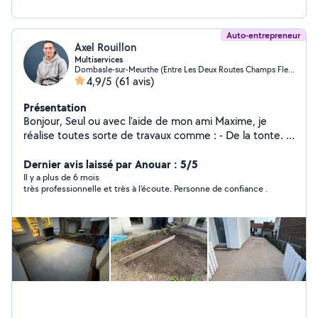
Auto-entrepreneur
Axel Rouillon
Multiservices
Dombasle-sur-Meurthe (Entre Les Deux Routes Champs Fleuris)
4,9/5
(61 avis)
Présentation
Bonjour, Seul ou avec l'aide de mon ami Maxime, je
réalise toutes sorte de travaux comme : - De la tonte. -
Du débroussaillage - La taille de votre haie ainsi que la
taille d'arbuste. - Je peux passer le motoculteur - Je
Dernier avis laissé par Anouar : 5/5
réalise aussi l'évacuation des vos encombrants et
Il y a plus de 6 mois
très professionnelle et très à l'écoute. Personne de confiance .
déchets vert. - Je réalise aussi la pose de grillages. - Je
peux également faire des déménagements. - Je réalise
aussi toutes sorte de travaux de manutention, petite
maçonnerie, démolition.