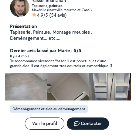
Yasser khalfallah
Tapisserie, peinture.
Maxéville (Maxeville Meurthe-et-Canal)
4,9/5
(54 avis)
Présentation
Tapisserie. Peinture. Montage meubles .
Déménagement....etc....
Dernier avis laissé par Marie : 5/5
Il y a 4 mois
Je recommande vivement Yasser, il est ponctuel et d’une
grande aide. Il est également très courtois et sympathique. Je
referai appel à lui sans problème
Déménagement et aide au déménagement
Voir le profil
Contacter