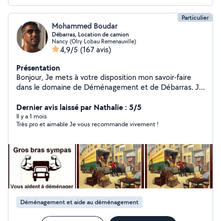
Particulier
Mohammed Boudar
Débarras, Location de camion
Nancy (Olry Lobau Remenauville)
4,9/5
(167 avis)
Présentation
Bonjour, Je mets à votre disposition mon savoir-faire
dans le domaine de Déménagement et de Débarras. Je
serai à vos côtés pour vous aider N'hésitez pas à me
contacter pour plus d'infos. Bien cordialement.
Dernier avis laissé par Nathalie : 5/5
Il y a 1 mois
Très pro et aimable Je vous recommande vivement !
Déménagement et aide au déménagement