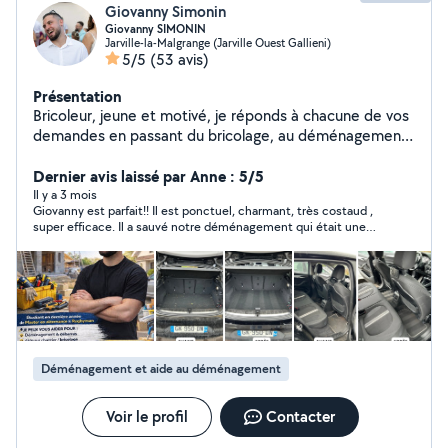
Giovanny Simonin
Giovanny SIMONIN
Jarville-la-Malgrange (Jarville Ouest Gallieni)
5/5
(53 avis)
Présentation
Bricoleur, jeune et motivé, je réponds à chacune de vos
demandes en passant du bricolage, au déménagement,
à l'entretien de maison et au nettoyage.
Dernier avis laissé par Anne : 5/5
Il y a 3 mois
Giovanny est parfait!! Il est ponctuel, charmant, très costaud ,
super efficace. Il a sauvé notre déménagement qui était une
vraie galère . Super positif, très serviable, il s’est rendu
disponible à la dernière minute. Vraiment un grand merci! Et je
le recommande très vivement.
Déménagement et aide au déménagement
Voir le profil
Contacter