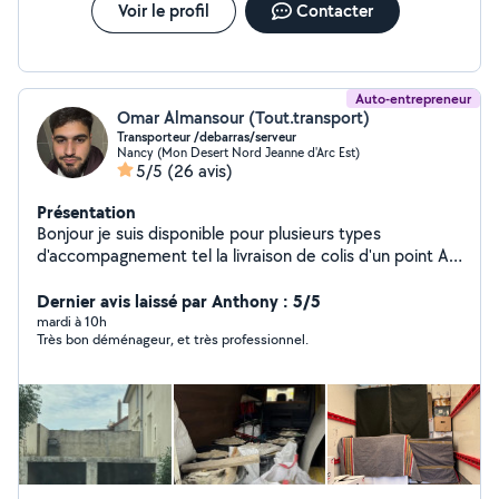
Voir le profil
Contacter
Auto-entrepreneur
Omar Almansour (Tout.transport)
Transporteur /debarras/serveur
Nancy (Mon Desert Nord Jeanne d'Arc Est)
5/5
(26 avis)
Présentation
Bonjour je suis disponible pour plusieurs types
d'accompagnement tel la livraison de colis d'un point A a
un point B en toute sécurité N'hésitez pas à me
contacter Je peux aussi faire les livraisons et je propose
Dernier avis laissé par Anthony : 5/5
des prestations de serveur confirmé
mardi à 10h
Très bon déménageur, et très professionnel.