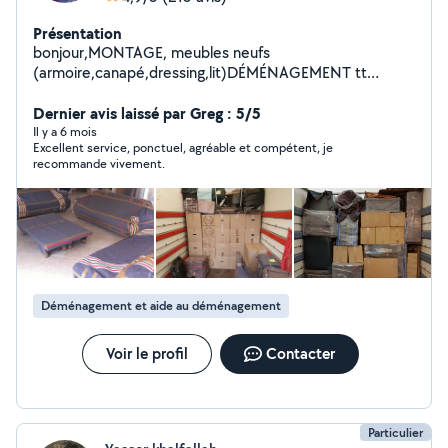
Présentation
bonjour,MONTAGE, meubles neufs
(armoire,canapé,dressing,lit)DÉMÉNAGEMENT tt
catégorie fragile,lourd emballage,démontage et
remontage de vos meubles,BRICOLAGE fixation murale
Dernier avis laissé par Greg : 5/5
(télé,installation cuisine équipée,lustre et
Il y a 6 mois
Excellent service, ponctuel, agréable et compétent, je
luminaires,robinetteries)
recommande vivement.
Déménagement et aide au déménagement
Voir le profil
Contacter
Particulier