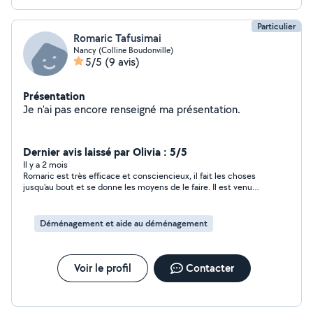
Particulier
Romaric Tafusimai
Nancy (Colline Boudonville)
5/5
(9 avis)
Présentation
Je n'ai pas encore renseigné ma présentation.
Dernier avis laissé par Olivia : 5/5
Il y a 2 mois
Romaric est très efficace et consciencieux, il fait les choses
jusqu'au bout et se donne les moyens de le faire. Il est venu
avec son ami, mais sans demander de supplément. Gros bonus,
c'est quelqu'un de respectueux et d'humain ! Encore Merci à
toi !! J'oublierai pas.
Déménagement et aide au déménagement
Voir le profil
Contacter