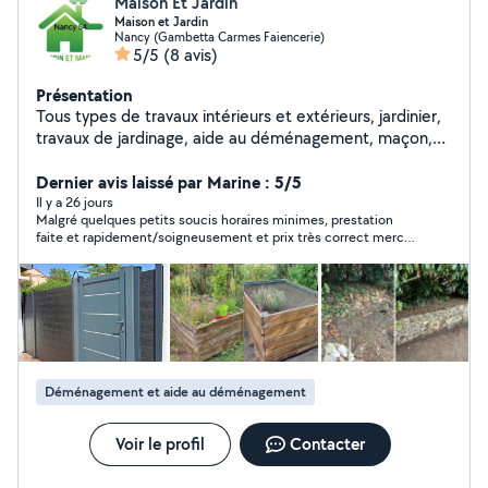
Maison Et Jardin
Maison et Jardin
Nancy (Gambetta Carmes Faiencerie)
5/5
(8 avis)
Présentation
Tous types de travaux intérieurs et extérieurs, jardinier,
travaux de jardinage, aide au déménagement, maçon,
petit bricolage, jardinier,aide à domicile etc. Nancy et
alentours. Cordialement
Dernier avis laissé par Marine : 5/5
Il y a 26 jours
Malgré quelques petits soucis horaires minimes, prestation
faite et rapidement/soigneusement et prix très correct merci
encore ! Aimable et réactif par messages également.
Déménagement et aide au déménagement
Voir le profil
Contacter