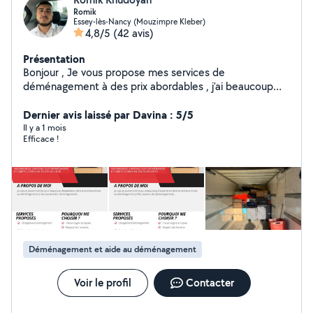
Romik
Essey-lès-Nancy (Mouzimpre Kleber)
4,8/5
(42 avis)
Présentation
Bonjour , Je vous propose mes services de
déménagement à des prix abordables , j'ai beaucoup
d'expérience dans ce domaine si vous êtes intéressés
n'hésitez pas à me contacter
Dernier avis laissé par Davina : 5/5
Il y a 1 mois
Efficace !
Déménagement et aide au déménagement
Voir le profil
Contacter