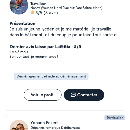
Travailleur
Nancy (Vauban Nord Placieux Parc Sainte-Marie)
5/5
(3 avis)
Présentation
Je suis un jeune lycéen et je me matériel, je travaille
dans le bâtiment, et du coup je peux faire tout sorte de
travail en tranquillité et à moins cher, je suis toute seule
un particulier
Dernier avis laissé par Laëtitia : 5/5
Il y a 3 mois
Bon contact, je recommande !
Déménagement et aide au déménagement
Voir le profil
Contacter
Particulier
Yohann Eckert
Dépanne, remorque & débarrasse