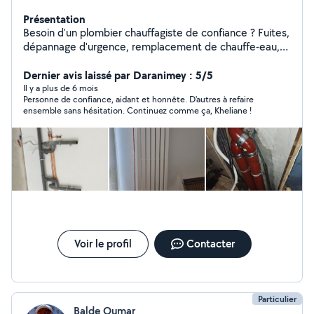
Présentation
Besoin d'un plombier chauffagiste de confiance ? Fuites,
dépannage d'urgence, remplacement de chauffe-eau,
robinetterie, sanitaires, chauffage, recherche de fuites,
réparation de canalisations et tout travaux de plomberie
Dernier avis laissé par Daranimey : 5/5
. Je mets mon savoir-faire a votre service avec un travail
Il y a plus de 6 mois
Personne de confiance, aidant et honnête. D'autres à refaire
propre, soigné, une intervention rapide et des tarifs
ensemble sans hésitation. Continuez comme ça, Kheliane !
transparents. Besoin d'une intervention ou d'un devis ?
Contactez-moi dès maintenant ! Votre satisfaction est
ma priorité !
Voir le profil
Contacter
Particulier
Balde Oumar