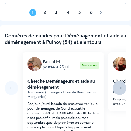
1
2
3
4
5
6
Page
suivante
Dernières demandes pour Déménagement et aide au
déménagement à Pulnoy (54) et alentours
Pascal M.
M
Sur devis
postée le 23 juil.
p
Cherche Déménageurs et aide au
Cherche
déménagement
déména
Tomblaine (Ensanges Oree du Bois Sainte-
Nancy (Xxe
Marguerite)
Bonjour, j'
Bonjour, j'aurai besoin de bras avec véhicule
avec un vé
pour déménager. de Gondrecourt le
château 55130 à TOMBLAINE 54500. la date
n'est pas défini mais ça serait courant
septembre ,pas de problème en semaine.
maison plain-pied type 3 à appartement