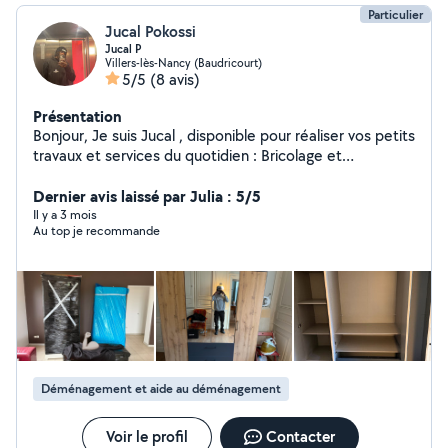
Particulier
Jucal Pokossi
Jucal P
Villers-lès-Nancy (Baudricourt)
5/5
(8 avis)
Présentation
Bonjour, Je suis Jucal , disponible pour réaliser vos petits
travaux et services du quotidien : Bricolage et
réparations Montage de meubles Jardinage Aide au
déménagement Autres services selon vos besoins
Dernier avis laissé par Julia : 5/5
Organisé, rigoureux et à l'écoute, je veille toujours à la
Il y a 3 mois
Au top je recommande
satisfaction des personnes qui me font confiance.
N'hésitez pas à m'envoyer un message pour discuter de
votre projet.
Déménagement et aide au déménagement
Voir le profil
Contacter