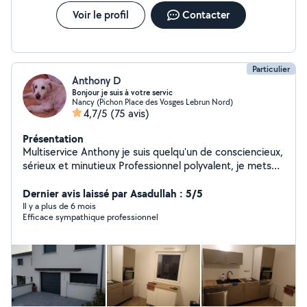
Voir le profil
Contacter
Particulier
Anthony D
Bonjour je suis à votre servic
Nancy (Pichon Place des Vosges Lebrun Nord)
4,7/5
(75 avis)
Présentation
Multiservice Anthony je suis quelqu'un de consciencieux,
sérieux et minutieux Professionnel polyvalent, je mets
mon savoir-faire au service de vos besoins quotidiens :
petits travaux, plomberie électricité placo enduit
Dernier avis laissé par Asadullah : 5/5
peinture et autres entretien espace vert abattage
Il y a plus de 6 mois
Efficace sympathique professionnel
d'arbre, réparations et services pratiques. Chaque
mission est réalisée avec rigueur, sens du détail et
respect des délais. Mon objectif : vous apporter une
solution fiable et un travail soigné, en toute sérénité.