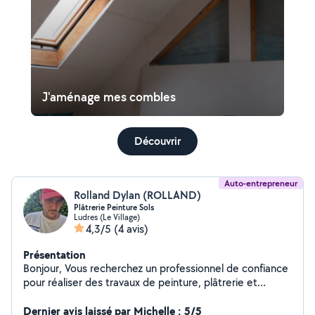
J'aménage mes combles
Découvrir
Auto-entrepreneur
Rolland Dylan (ROLLAND)
Plâtrerie Peinture Sols
Ludres (Le Village)
4,3/5
(4 avis)
Présentation
Bonjour, Vous recherchez un professionnel de confiance
pour réaliser des travaux de peinture, plâtrerie et
revêtement de sols dans votre habitation ou entreprise
? Ne cherchez plus, je suis là pour vous aider! Fort d'une
Dernier avis laissé par Michelle : 5/5