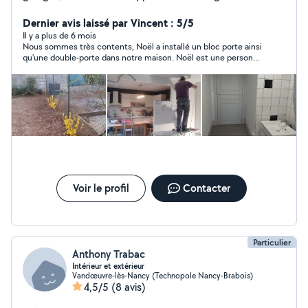
réalise aussi de la conception, 3D, mais en tant
qu'amateur
Dernier avis laissé par Vincent : 5/5
Il y a plus de 6 mois
Nous sommes très contents, Noël a installé un bloc porte ainsi
qu'une double-porte dans notre maison. Noël est une personne
très sympathique, disponible ( que ce soit pour la prestation ou
pour répondre à toutes nos questions en amont). Il a aussi eu la
gentillesse d'aller chercher notre porte au magasin. Le tout
pour un tarif plus que raisonnable.
Voir le profil
Contacter
Particulier
Anthony Trabac
Intérieur et extérieur
Vandœuvre-lès-Nancy (Technopole Nancy-Brabois)
4,5/5
(8 avis)