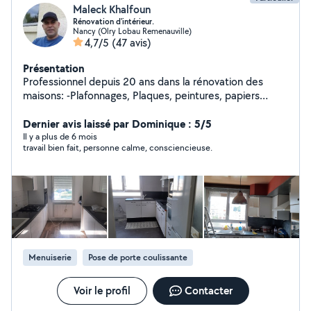
Maleck Khalfoun
Rénovation d'intérieur.
Nancy (Olry Lobau Remenauville)
4,7/5
(47 avis)
Présentation
Professionnel depuis 20 ans dans la rénovation des
maisons: -Plafonnages, Plaques, peintures, papiers
peint. -Montage de meubles/cuisine en kit. -Montage de
portes. -parquet et carrelage. -conseils en architecture
Dernier avis laissé par Dominique : 5/5
d'intérieure ( agencement, aménagement...). -
Il y a plus de 6 mois
travail bien fait, personne calme, consciencieuse.
intervention sur les petits soucis d'un espace de vie (
petites électricité et plomberie, fixer des objets aux
murs : cadres ,triangles ...).
Menuiserie
Pose de porte coulissante
Voir le profil
Contacter