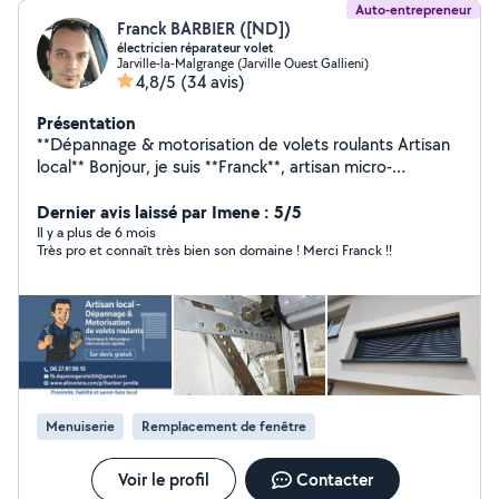
Auto-entrepreneur
Franck BARBIER ([ND])
électricien réparateur volet
Jarville-la-Malgrange (Jarville Ouest Gallieni)
4,8/5
(34 avis)
Présentation
**Dépannage & motorisation de volets roulants Artisan
local** Bonjour, je suis **Franck**, artisan micro-
entrepreneur spécialisé dans le dépannage, la
réparation et la motorisation de volets roulants
Dernier avis laissé par Imene : 5/5
(mécaniques et électriques). Dépannage Réparation
Il y a plus de 6 mois
Très pro et connaît très bien son domaine ! Merci Franck !!
Motorisation Réglages et entretien J'interviens
rapidement sur **Nancy et son agglomération**, avec un
travail soigné et des conseils personnalisés. Grâce à
mon expérience dans l'amélioration de l'habitat, je peux
également vous orienter vers un **réseau d'artisans
locaux de confiance** pour vos projets de chauffage,
climatisation, pompe à chaleur, toiture, plomberie,
électricité et autres travaux du bâtiment. Je réalise
Menuiserie
Remplacement de fenêtre
aussi certains petits travaux de bricolage selon les
besoins. **Réactif, à l'écoute et sérieux, n'hésitez pas à
me contacter !**
Voir le profil
Contacter