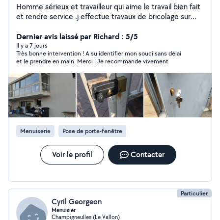
Homme sérieux et travailleur qui aime le travail bien fait
et rendre service .j effectue travaux de bricolage sur
volet roulant manuel et électrique petit travaux de
serrurerie remplacement de serrures de porte d'entrée
Dernier avis laissé par Richard : 5/5
portes de garage remplacement de crémone de
Il y a 7 jours
Très bonne intervention ! A su identifier mon souci sans délai
fenêtre réglage de toute fermeture porte fenêtre volet
et le prendre en main. Merci ! Je recommande vivement
porte de garage ect... montage de meubles petits
travaux en menuiserie pose de parquet flottant etc.... je
propose aussi le nettoyage de fenêtres et de vitrages
et également le nettoyage de véranda et SAS d entrée.
je peux aussi effectué d'autre petit travaux de bricolage
A bientôt cordialement Sylvain .je suis joignable EMDS
54 Dombasle sur Meurthe
Menuiserie
Pose de porte-fenêtre
Voir le profil
Contacter
Particulier
Cyril Georgeon
Menuisier
Champigneulles (Le Vallon)