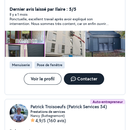
de portes fenêtres porte de garage store volet bardage
ITE clôture portail e portillon une première visite avant
Dernier avis laissé par Ilaire : 5/5
de commencer les travaux
Il y a 1 mois
Ponctuelle, excellent travail après avoir expliqué son
intervention. Nous sommes très content, car on enfin ouvrir
une porte condamné depuis longtemps. Depuis la pièce à
changer n'était pas celle d'origine, pourtant il a réussi. Bravo
Mohamed 👏👏👏
Menuiserie
Pose de fenêtre
Voir le profil
Contacter
Auto-entrepreneur
Patrick Troisoeufs (Patrick Services 54)
Prestations de services
Nancy (Buthegnemont)
4,9/5
(160 avis)