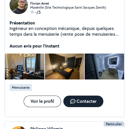
Florian Amet
Maxéville (Site Technologique Saint-Jacques Zenith)
-/5
Présentation
Ingénieur en conception mécanique, depuis quelques
temps dans la menuiserie (vente pose de menuiseries
extérieures type fenêtres, portes d'entrée ect) J'ai ainsi
rénové ma maison de À à Z (voir photos)
Aucun avis pour l'instant
Menuiserie
Voir le profil
Contacter
Particulier
Philippe Villemin