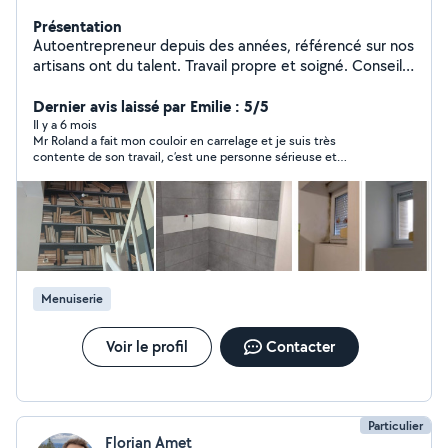
Présentation
Autoentrepreneur depuis des années, référencé sur nos
artisans ont du talent. Travail propre et soigné. Conseils
sur les travaux pour vous rassurez et surtout ne pas
engager des dépenses inutiles.
Dernier avis laissé par Emilie : 5/5
Il y a 6 mois
Mr Roland a fait mon couloir en carrelage et je suis très
contente de son travail, c’est une personne sérieuse et
méticuleuse vous pouvez lui faire confiance
Menuiserie
Voir le profil
Contacter
Particulier
Florian Amet