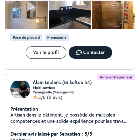
Pose de placard
Menuiserie
Voir le profil
Contacter
Auto-entrepreneur
Alain Leblanc (Brikoltou 54)
Multi-services
Varangéville (Varangéville)
5/5
(2 avis)
Présentation
Artisan dans le bâtiment, je possède de multiples
compétences et une solide expérience pour les travaux
de petite et moyenne envergure de : - Papier peint et
Peinture (murs et plafonds) - Carrelage - Menuiserie -
Dernier avis laissé par Sebastien : 5/5
Montage de meuble - Rénovation de meubles - Tonte,
Il y a 6 mois