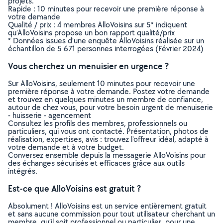
projets.
Rapide : 10 minutes pour recevoir une première réponse à
votre demande
Qualité / prix : 4 membres AlloVoisins sur 5* indiquent
qu’AlloVoisins propose un bon rapport qualité/prix
* Données issues d’une enquête AlloVoisins réalisée sur un
échantillon de 5 671 personnes interrogées (Février 2024)
Vous cherchez un menuisier en urgence ?
Sur AlloVoisins, seulement 10 minutes pour recevoir une
première réponse à votre demande. Postez votre demande
et trouvez en quelques minutes un membre de confiance,
autour de chez vous, pour votre besoin urgent de menuiserie
- huisserie - agencement
Consultez les profils des membres, professionnels ou
particuliers, qui vous ont contacté. Présentation, photos de
réalisation, expertises, avis : trouvez l'offreur idéal, adapté à
votre demande et à votre budget.
Conversez ensemble depuis la messagerie AlloVoisins pour
des échanges sécurisés et efficaces grâce aux outils
intégrés.
Est-ce que AlloVoisins est gratuit ?
Absolument ! AlloVoisins est un service entièrement gratuit
et sans aucune commission pour tout utilisateur cherchant un
membre, qu’il soit professionnel ou particulier, pour une