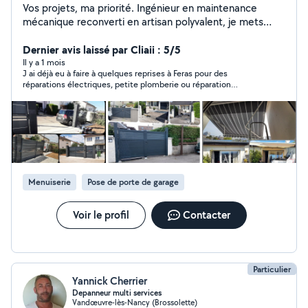
Vos projets, ma priorité. Ingénieur en maintenance
mécanique reconverti en artisan polyvalent, je mets
aujourd'hui mon savoir-faire technique et ma passion du
bricolage à votre service. Je réalise vos travaux avec
Dernier avis laissé par Cliaii : 5/5
rigueur, précision et dans le respect strict des normes
Il y a 1 mois
J ai déjà eu à faire à quelques reprises à Feras pour des
de sécurité, tout en m'adaptant à votre budget. Mon
réparations électriques, petite plomberie ou réparation
expertise couvre de nombreux domaines : Intérieur :
diverses. c est une personne compétente, sympathique et au
montage de meubles, installation et pose de cuisines,
service. je recommande +++.
aménagement intérieur, petites interventions en
plomberie et électricité. Extérieur : pose de stores
bannes, portails, portes de garage et autres
installations. En tant que micro-entrepreneur, je vous
garantis un travail sérieux, transparent et soigné. Je
Menuiserie
Pose de porte de garage
serai votre artisan de confiance pour concrétiser vos
projets. Feras
Voir le profil
Contacter
Particulier
Yannick Cherrier
Depanneur multi services
Vandœuvre-lès-Nancy (Brossolette)