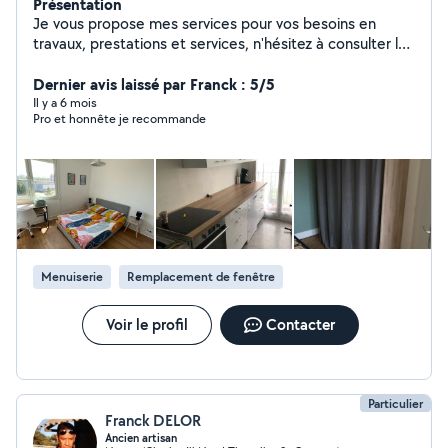
Présentation
Je vous propose mes services pour vos besoins en
travaux, prestations et services, n'hésitez à consulter les
avis, réalisations et demander mes conditions, je ne
communique aucun tarif sans échange ni connaissance
Dernier avis laissé par Franck : 5/5
exacte du besoin. Je me déplace sur le département.
Il y a 6 mois
Pro et honnête je recommande
MERCI DE RÉPONDRE AUX PROPOSITIONS QUI VOUS
SONT FAITES RAPPEL : Les demandes en privé par un
client se trouvant hors de notre périmètre
géographique ne peuvent pas avoir une réponse.
Menuiserie
Remplacement de fenêtre
Voir le profil
Contacter
Particulier
Franck DELOR
Ancien artisan