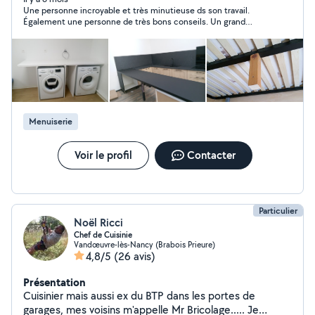
Une personne incroyable et très minutieuse ds son travail.
désherbage et taille de haies - Et tous vos petits travaux
Également une personne de très bons conseils. Un grand
du quotidien (pose de cadres, de luminaires...) En tant
merci à ce monsieur pour sa gentillesse et sa bienveillance.rare
que nouveau membre sur Allo Voisins, j'ai encore peu
de rencontrer de telle personne.merci également d’avoir
d'avis mais faisons affaire ensemble et je joindrai l'outil à
bricolé quelques trucs en plus dans le logement.
l'agréable pour vous satisfaire et réaliser vos projets.
Menuiserie
Voir le profil
Contacter
Particulier
Noël Ricci
Chef de Cuisinie
Vandœuvre-lès-Nancy (Brabois Prieure)
4,8/5
(26 avis)
Présentation
Cuisinier mais aussi ex du BTP dans les portes de
garages, mes voisins m'appelle Mr Bricolage..... Je