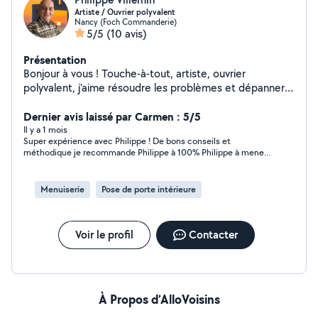
Artiste / Ouvrier polyvalent
Nancy (Foch Commanderie)
5/5
(10 avis)
Présentation
Bonjour à vous ! Touche-à-tout, artiste, ouvrier
polyvalent, j'aime résoudre les problèmes et dépanner.
Et parce qu'il s'agit d'une activité où le relationnel est le
point d'orgue, j'aime à privilégier la communication et la
Dernier avis laissé par Carmen : 5/5
bonne entente. Aussi je vous propose mes services et
Il y a 1 mois
Super expérience avec Philippe ! De bons conseils et
mon inventivité, avec sérieux, courtoisie et bien sûr
méthodique je recommande Philippe à 100% Philippe à mener
sympathie. À très bientôt !
à bien les réparations dans mon appartement et je le remercie
pour tout le travail accompli.
Menuiserie
Pose de porte intérieure
Voir le profil
Contacter
À Propos d’AlloVoisins