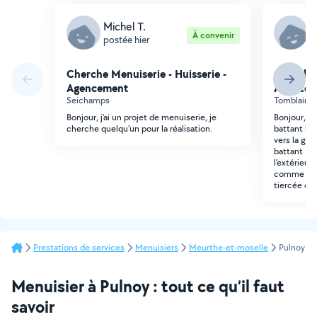
Michel T.
F
À convenir
postée hier
p
Cherche Menuiserie - Huisserie -
Cherche 
Agencement
Agencem
Seichamps
Tomblaine 
Bonjour, j'ai un projet de menuiserie, je
Bonjour, je
cherche quelqu'un pour la réalisation.
battant la
vers la gau
battant 20
l'extérieur
comme modè
tiercée ou 
Prestations de services
Menuisiers
Meurthe-et-moselle
Pulnoy
Menuisier à Pulnoy : tout ce qu’il faut
savoir