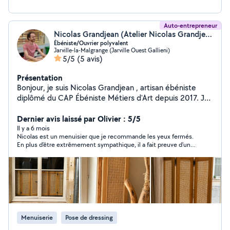
Auto-entrepreneur
Nicolas Grandjean (Atelier Nicolas Grandjean)
Ébéniste/Ouvrier polyvalent
Jarville-la-Malgrange (Jarville Ouest Gallieni)
5/5
(5 avis)
Présentation
Bonjour, je suis Nicolas Grandjean , artisan ébéniste
diplômé du CAP Ébéniste Métiers d'Art depuis 2017. Je
mets mon savoir-faire au service de vos projets en
menuiserie/ébénisterie, qu'il s'agisse de créations
Dernier avis laissé par Olivier : 5/5
uniques, de rénovations ou de réparations. Je vous
Il y a 6 mois
Nicolas est un menuisier que je recommande les yeux fermés.
accompagne pour donner vie à vos idées avec un travail
En plus d’être extrêmement sympathique, il a fait preuve d’un
précis et soigné.
grand professionnalisme tout au long du chantier. Appliqué,
méticuleux et réfléchi, il a su relever un défi de taille avec brio.
La réalisation finale dépasse largement nos attentes. Un vrai
PRO, merci encore !
Menuiserie
Pose de dressing