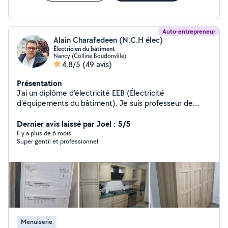
Auto-entrepreneur
Alain Charafedeen (N.C.H élec)
Électricien du bâtiment
Nancy (Colline Boudonville)
4,8/5
(49 avis)
Présentation
J'ai un diplôme d'électricité EEB (Électricité
d'équipements du bâtiment). Je suis professeur de
physique et chimie.j'ai travail comme prof 20ans. Je
peux installer ou rénover l'électricité domestique. Je
Dernier avis laissé par Joel : 5/5
peux faire un schéma électrique pour la maison. Je peux
Il y a plus de 6 mois
Super gentil et professionnel
faire un devis.
Menuiserie