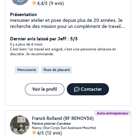
4,4/5
(9 avis)
Présentation
menuisier atelier et pose depuis plus de 20 années. Je
recherche des mission pour un complément de travail.
Je peux poser des portes intérieur exterieur, fenetre. Je
réalise des travaux de rénovation bois et cloison sèche.
Dernier avis laissé par Jeff : 5/5
Pose et rénovation parquet. Réalisation et pose
Il y a plus de 6 mois
C'est bien ! Le travail est soigné, c'est une personne sérieuse et
d'agencement.
discrète. Je recommande.
Menuiserie
Pose de placard
Voir le profil
Contacter
Auto-entrepreneur
Franck Rolland (RF RENOV54)
Peintre platrier-Carreleur
Nancy (Xxe Corps Sud Austrasie Meurthe)
4/5
(12 avis)