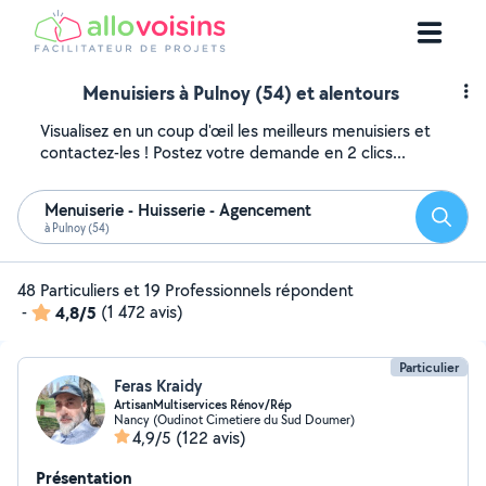
Menuisiers à Pulnoy (54) et alentours
Visualisez en un coup d'œil les meilleurs menuisiers et
contactez-les ! Postez votre demande en 2 clics...
Menuiserie - Huisserie - Agencement
Reche
à Pulnoy (54)
48 Particuliers et 19 Professionnels répondent
-
4,8/5
(1 472 avis)
Particulier
Feras Kraidy
ArtisanMultiservices Rénov/Rép
Nancy (Oudinot Cimetiere du Sud Doumer)
4,9/5
(122 avis)
Présentation