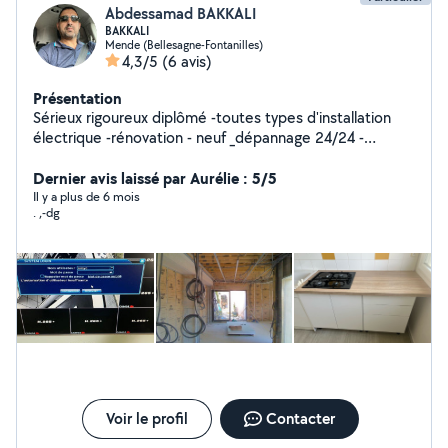
Abdessamad BAKKALI
BAKKALI
Mende (Bellesagne-Fontanilles)
4,3/5
(6 avis)
Présentation
Sérieux rigoureux diplômé -toutes types d'installation
électrique -rénovation - neuf _dépannage 24/24 -
installation de toutes types de caméras de
vidéosurveillance -montage de toutes types de cuisines
Dernier avis laissé par Aurélie : 5/5
équipée -revêtement du sol - pose parquet
Il y a plus de 6 mois
. ,-dg
Voir le profil
Contacter