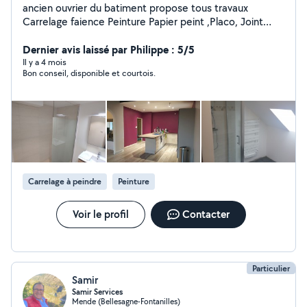
ancien ouvrier du batiment propose tous travaux
Carrelage faience Peinture Papier peint ,Placo, Joint
placo, Pose de parquet Réfection salle de bain
Réalisation terrasse bois taille de haies ,elagage, tonte
Dernier avis laissé par Philippe : 5/5
pelouse reparation electromenager petite maconnerie
Il y a 4 mois
Bon conseil, disponible et courtois.
electricite plomberie etc...
Carrelage à peindre
Peinture
Voir le profil
Contacter
Particulier
Samir
Samir Services
Mende (Bellesagne-Fontanilles)