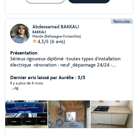
Particulier
Abdessamad BAKKALI
BAKKALI
Mende (Bellesagne-Fontanilles)
4,3/5
(6 avis)
Présentation
Sérieux rigoureux diplômé -toutes types d'installation
électrique -rénovation - neuf _dépannage 24/24 -
installation de toutes types de caméras de
vidéosurveillance -montage de toutes types de cuisines
Dernier avis laissé par Aurélie : 5/5
équipée -revêtement du sol - pose parquet
Il y a plus de 6 mois
. ,-dg