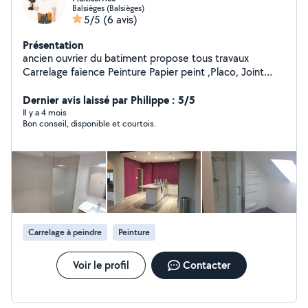
Balsièges (Balsièges)
5/5
(6 avis)
Présentation
ancien ouvrier du batiment propose tous travaux
Carrelage faience Peinture Papier peint ,Placo, Joint
placo, Pose de parquet Réfection salle de bain
Réalisation terrasse bois taille de haies ,elagage, tonte
Dernier avis laissé par Philippe : 5/5
pelouse reparation electromenager petite maconnerie
Il y a 4 mois
Bon conseil, disponible et courtois.
electricite plomberie etc...
Carrelage à peindre
Peinture
Voir le profil
Contacter