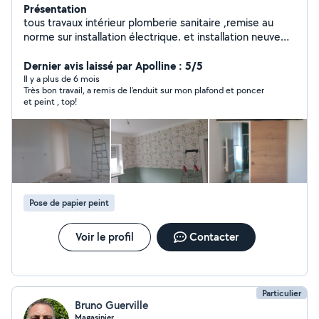
Présentation
tous travaux intérieur plomberie sanitaire ,remise au
norme sur installation électrique. et installation neuve
.peinture ,toil à peindre, faillance ,pose parquet enduit
plaquo réparation toiture travail sérieux , rénovation de
Dernier avis laissé par Apolline : 5/5
ma maison familiale, tout corps de métier notamment à
Il y a plus de 6 mois
Très bon travail, a remis de l’enduit sur mon plafond et poncer
avoir travaillé en entreprise, de longue années touchant
et peint , top!
à plusieurs branche
Pose de papier peint
Voir le profil
Contacter
Particulier
Bruno Guerville
Magasinier