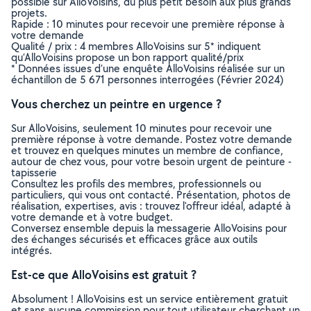
possible sur AlloVoisins, du plus petit besoin aux plus grands
projets.
Rapide : 10 minutes pour recevoir une première réponse à
votre demande
Qualité / prix : 4 membres AlloVoisins sur 5* indiquent
qu’AlloVoisins propose un bon rapport qualité/prix
* Données issues d’une enquête AlloVoisins réalisée sur un
échantillon de 5 671 personnes interrogées (Février 2024)
Vous cherchez un peintre en urgence ?
Sur AlloVoisins, seulement 10 minutes pour recevoir une
première réponse à votre demande. Postez votre demande
et trouvez en quelques minutes un membre de confiance,
autour de chez vous, pour votre besoin urgent de peinture -
tapisserie
Consultez les profils des membres, professionnels ou
particuliers, qui vous ont contacté. Présentation, photos de
réalisation, expertises, avis : trouvez l'offreur idéal, adapté à
votre demande et à votre budget.
Conversez ensemble depuis la messagerie AlloVoisins pour
des échanges sécurisés et efficaces grâce aux outils
intégrés.
Est-ce que AlloVoisins est gratuit ?
Absolument ! AlloVoisins est un service entièrement gratuit
et sans aucune commission pour tout utilisateur cherchant un