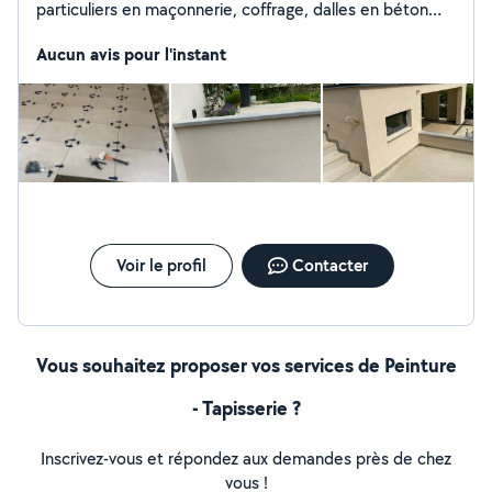
particuliers en maçonnerie, coffrage, dalles en béton
terrasse, extension, montage de maison. Ravalement,
électricité, plomberie, carrelage etc...contactez moi
Aucun avis pour l'instant
pour plus d'informations merci
Voir le profil
Contacter
Vous souhaitez proposer vos services de Peinture
- Tapisserie ?
Inscrivez-vous et répondez aux demandes près de chez
vous !