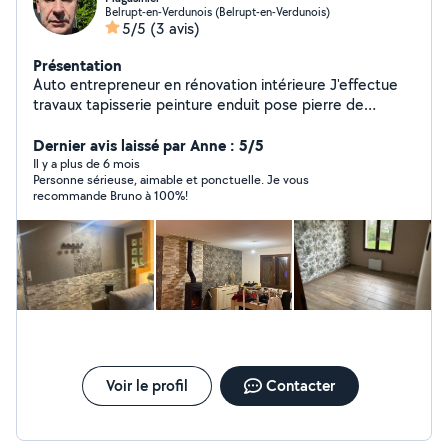
Belrupt-en-Verdunois (Belrupt-en-Verdunois)
5/5
(3 avis)
Présentation
Auto entrepreneur en rénovation intérieure J'effectue
travaux tapisserie peinture enduit pose pierre de
parement et tout autres petits travaux d'entretien de
maison
Dernier avis laissé par Anne : 5/5
Il y a plus de 6 mois
Personne sérieuse, aimable et ponctuelle. Je vous
recommande Bruno à 100%!
Voir le profil
Contacter