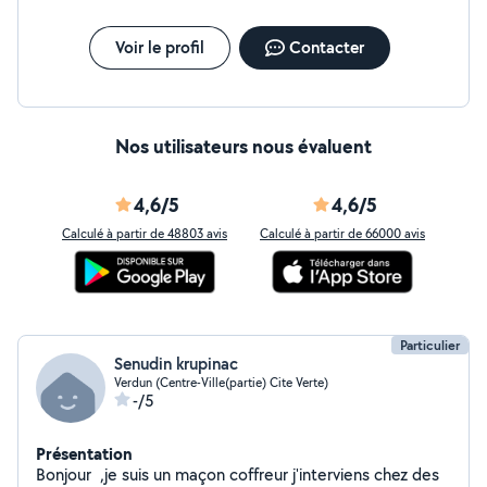
avec des dates respectées. N'hésitez pas à me
contacter pour toute demande de devis ou
d'information . Devis déplacement gratuit
Voir le profil
Contacter
Nos utilisateurs nous évaluent
4,6/5
4,6/5
Calculé à partir de 48803 avis
Calculé à partir de 66000 avis
Particulier
Senudin krupinac
Verdun (Centre-Ville(partie) Cite Verte)
-/5
Présentation
Bonjour ,je suis un maçon coffreur j'interviens chez des