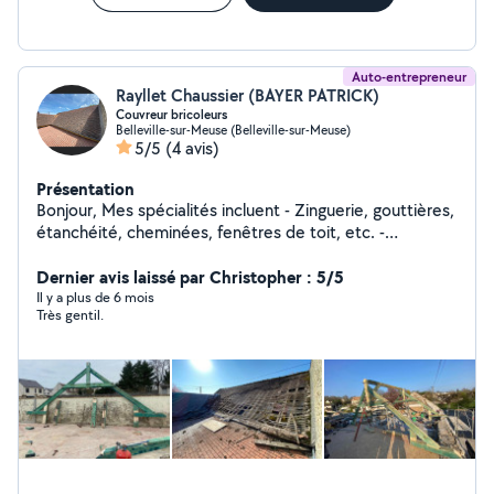
Auto-entrepreneur
Rayllet Chaussier (BAYER PATRICK)
Couvreur bricoleurs
Belleville-sur-Meuse (Belleville-sur-Meuse)
5/5
(4 avis)
Présentation
Bonjour, Mes spécialités incluent - Zinguerie, gouttières,
étanchéité, cheminées, fenêtres de toit, etc. -
Réparation de toitures de toutes sortes : tuiles en terre
cuite, zinc, tôles ondulées en acier - Diagnostic,
Dernier avis laissé par Christopher : 5/5
expertise et toiture - Nettoyage de toiture et de
Il y a plus de 6 mois
Très gentil.
façade - Traitement anti-mousse - Traitement hydrofuge
- Imperméabilisation hydrofuge coloré de toiture -
Charpente - Recherche de fuites - Remplacement de
tuiles cassées de tout type - Rénovation et réparation
de faîtages - Rénovation et réparation de rives -
Entretien et nettoyage des gouttières - Pose de
gouttières en PVC, zinc - Pose et étanchéité de VELUX
et fenêtres de toit Je vous garantie un travail de qualité