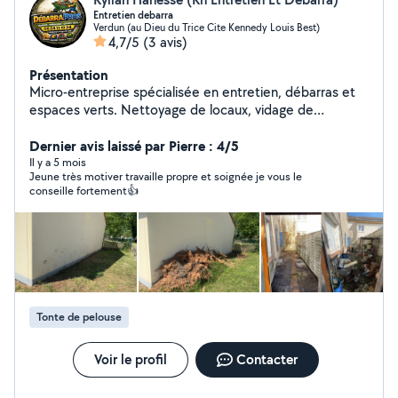
Entretien debarra
Verdun (au Dieu du Trice Cite Kennedy Louis Best)
4,7/5
(3 avis)
Présentation
Micro-entreprise spécialisée en entretien, débarras et
espaces verts. Nettoyage de locaux, vidage de
logements, déménagement tonte, taille de haies et
entretien de jardins. Service sérieux, rapide et adapté à
Dernier avis laissé par Pierre : 4/5
vos besoins devis gratuit.
Il y a 5 mois
Jeune très motiver travaille propre et soignée je vous le
conseille fortement👍
Tonte de pelouse
Voir le profil
Contacter