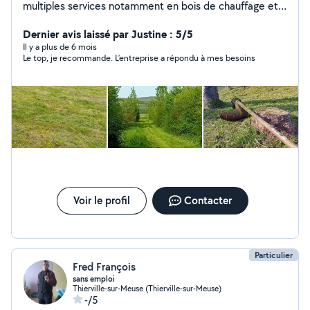
multiples services notamment en bois de chauffage et
espaces verts Abbatage, débitage, fendage, ... Tonte,
taille, gyrobroyeur, ... Nettoyage, évacuation déchets, ...
Dernier avis laissé par Justine : 5/5
Également d'autres prestations à la demande du client ︎
Il y a plus de 6 mois
Le top, je recommande. L’entreprise a répondu à mes besoins
Je suis disponible continuellement ︎ Devis gratuit ;
entreprise déclarée Je suis à votre écoute, n'hésitez
pas à me contacter
Voir le profil
Contacter
Particulier
Fred François
sans emploi
Thierville-sur-Meuse (Thierville-sur-Meuse)
-/5