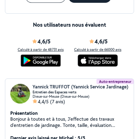
Nos utilisateurs nous évaluent
4,6/5
4,6/5
Calculé à partir de 48731 avis
Calculé à partir de 66000 avis
Auto-entrepreneur
Yannick TRUFFOT (Yannick Service Jardinage)
Entretien des Espaces verts
Dieue-sur-Meuse (Dieue-sur-Meuse)
4,4/5
(7 avis)
Présentation
Bonjour à toutes et à tous, J'effectue des travaux
d'entretien de jardinage. Tonte, taille, évaluation
déchets et plus.... Pour plus d'informations laissez moi
un message. Merci
Dernier avis laissé par Michel : 5/5