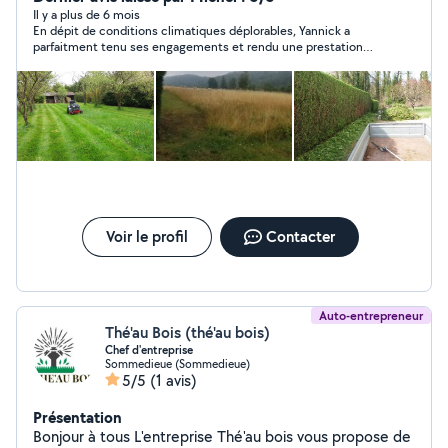
Il y a plus de 6 mois
En dépit de conditions climatiques déplorables, Yannick a
parfaitment tenu ses engagements et rendu une prestation
soignée et digne de confiance. Je recommande ses services et
je le solliciterai à nouveau pour l'entretien de mes espaces
verts. Compte tenu de la quantité et de la qualité du travail
rendu, j'ai été au delà de sa demande de rétribution pour sa
prestation.
Voir le profil
Contacter
Auto-entrepreneur
Thé'au Bois (thé'au bois)
Chef d'entreprise
Sommedieue (Sommedieue)
5/5
(1 avis)
Présentation
Bonjour à tous L'entreprise Thé'au bois vous propose de