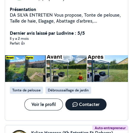
Présentation
DA SILVA ENTRETIEN Vous propose, Tonte de pelouse,
Taille de haie, Elagage, Abattage d'arbres,
Débroussaillage, Jardinage, Petit travaux divers
Rénovation Nettoyage, Démoussage de Toiture,
Dernier avis laissé par Ludivine : 5/5
Facade, Terrasse, Peinture géneral Interieur, Exterieur
Il y a 2 mois
Parfait 👍
Transport et retrait de marchandises, colis Location et
Dépôt de Benne Débarras vos encombrants; Mobilier,
Bois, Gravats, Déchets verts, Ferraille, Batterie, ect..
Débarras de vos locaux; Maison, Appartement, Garage,
Cave, Grenier, Jardins, ect.. N'hésitez pas à me
contacter pour toute demande. DA SILVA ENTRETIEN à
VOTRE SERVICE
Tonte de pelouse
Débroussaillage de jardin
Voir le profil
Contacter
Auto-entrepreneur
Kylian Hanesse (Kh Entretien Et Debarra)