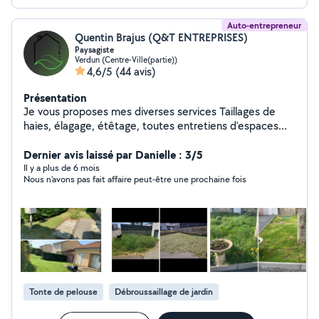
Auto-entrepreneur
Quentin Brajus (Q&T ENTREPRISES)
Paysagiste
Verdun (Centre-Ville(partie))
4,6/5
(44 avis)
Présentation
Je vous proposes mes diverses services Taillages de
haies, élagage, étêtage, toutes entretiens d'espaces
verts. Et petit travaux aussi ( À voir en privé en fonction
de la tâche à effectuer ) Et devis gratuit ! N'hésitez pas
Dernier avis laissé par Danielle : 3/5
à me contacter. Cordialement
Il y a plus de 6 mois
Nous n'avons pas fait affaire peut-être une prochaine fois
Tonte de pelouse
Débroussaillage de jardin