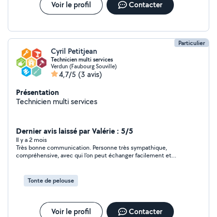
Voir le profil
Contacter
Particulier
Cyril Petitjean
Technicien multi services
Verdun (Faubourg Souville)
4,7/5
(3 avis)
Présentation
Technicien multi services
Dernier avis laissé par Valérie : 5/5
Il y a 2 mois
Très bonne communication. Personne très sympathique,
compréhensive, avec qui l'on peut échanger facilement et
rapidement.
Tonte de pelouse
Voir le profil
Contacter