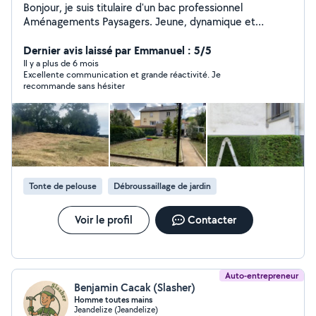
Bonjour, je suis titulaire d'un bac professionnel
Aménagements Paysagers. Jeune, dynamique et
motivé, je serai ravi de mettre mes compétences en
terme d'entretien à votre service. Tonte,
Dernier avis laissé par Emmanuel : 5/5
débroussaillage, taille de haie, petit élagage. Mais aussi
Il y a plus de 6 mois
Excellente communication et grande réactivité. Je
d'aménagement de jardin, création de massif, petite
recommande sans hésiter
maçonnerie, semis de gazon. Toujours souriant, vous
satisfaire est mon objectif.
Tonte de pelouse
Débroussaillage de jardin
Voir le profil
Contacter
Auto-entrepreneur
Benjamin Cacak (Slasher)
Homme toutes mains
Jeandelize (Jeandelize)