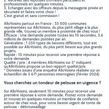
2. Recevez des réponses d’offreurs particuliers et
professionnels en quelques minutes.
3. Echangez avec les offreurs depuis la messagerie privée et
sécurisée et faites votre choix !
C’est gratuit et sans commission !
AlloVoisins partout en France : 35 000 communes
représentées sur AlloVoisins, du plus petit village à la plus
grande ville, trouvez un membre à proximité de chez vous !
Efficace : Une demande postée toutes les 10 secondes, 3.6
millions de demandes postées par an
Généraliste : 1 250 types de besoins différents, tout est
possible sur AlloVoisins, du plus petit besoin aux plus grands
projets.
Rapide : 10 minutes pour recevoir une première réponse à
votre demande
Qualité / prix : 4 membres AlloVoisins sur 5* indiquent
qu’AlloVoisins propose un bon rapport qualité/prix
* Données issues d’une enquête AlloVoisins réalisée sur un
échantillon de 5 671 personnes interrogées (Février 2024)
Vous cherchez un tondeur de pelouse en urgence ?
Sur AlloVoisins, seulement 10 minutes pour recevoir une
première réponse à votre demande. Postez votre demande
et trouvez en quelques minutes un membre de confiance,
autour de chez vous, pour votre besoin urgent de tonte de
pelouse - débroussaillage