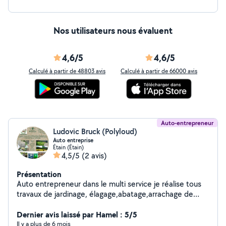
Nos utilisateurs nous évaluent
4,6/5
4,6/5
Calculé à partir de 48803 avis
Calculé à partir de 66000 avis
Auto-entrepreneur
Ludovic Bruck (Polyloud)
Auto entreprise
Étain (Étain)
4,5/5
(2 avis)
Présentation
Auto entrepreneur dans le multi service je réalise tous
travaux de jardinage, élagage,abatage,arrachage de
thuyas et souche ,gazon...,chèque emploi service
possible n'hésitez pas pour toute question ou devis.
Dernier avis laissé par Hamel : 5/5
Il y a plus de 6 mois