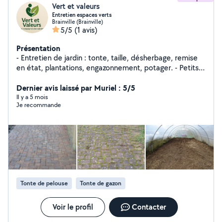
Vert et valeurs
Entretien espaces verts
Brainville (Brainville)
5/5
(1 avis)
Présentation
- Entretien de jardin : tonte, taille, désherbage, remise
en état, plantations, engazonnement, potager. - Petits
travaux et bricolage : montage, réparations simples,
améliorations du logement. - Enlèvement de souches,
Dernier avis laissé par Muriel : 5/5
rognage de souches, abattage, broyage de branches. -
Il y a 5 mois
Je recommande
Entretien des allées, des pavés
Tonte de pelouse
Tonte de gazon
Voir le profil
Contacter