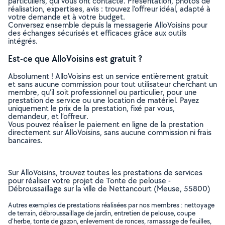
particuliers, qui vous ont contacté. Présentation, photos de
réalisation, expertises, avis : trouvez l'offreur idéal, adapté à
votre demande et à votre budget.
Conversez ensemble depuis la messagerie AlloVoisins pour
des échanges sécurisés et efficaces grâce aux outils
intégrés.
Est-ce que AlloVoisins est gratuit ?
Absolument ! AlloVoisins est un service entièrement gratuit
et sans aucune commission pour tout utilisateur cherchant un
membre, qu’il soit professionnel ou particulier, pour une
prestation de service ou une location de matériel. Payez
uniquement le prix de la prestation, fixé par vous,
demandeur, et l’offreur.
Vous pouvez réaliser le paiement en ligne de la prestation
directement sur AlloVoisins, sans aucune commission ni frais
bancaires.
Sur AlloVoisins, trouvez toutes les prestations de services
pour réaliser votre projet de Tonte de pelouse -
Débroussaillage sur la ville de Nettancourt (Meuse, 55800)
Autres exemples de prestations réalisées par nos membres : nettoyage
de terrain, débroussaillage de jardin, entretien de pelouse, coupe
d'herbe, tonte de gazon, enlevement de ronces, ramassage de feuilles,