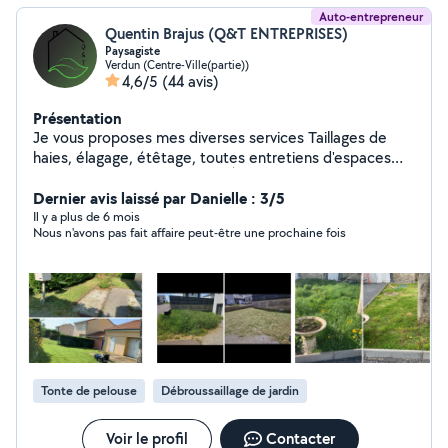
Auto-entrepreneur
Quentin Brajus (Q&T ENTREPRISES)
Paysagiste
Verdun (Centre-Ville(partie))
4,6/5
(44 avis)
Présentation
Je vous proposes mes diverses services Taillages de
haies, élagage, étêtage, toutes entretiens d'espaces
verts. Et petit travaux aussi ( À voir en privé en fonction
de la tâche à effectuer ) Et devis gratuit ! N'hésitez pas
Dernier avis laissé par Danielle : 3/5
à me contacter. Cordialement
Il y a plus de 6 mois
Nous n'avons pas fait affaire peut-être une prochaine fois
Tonte de pelouse
Débroussaillage de jardin
Voir le profil
Contacter