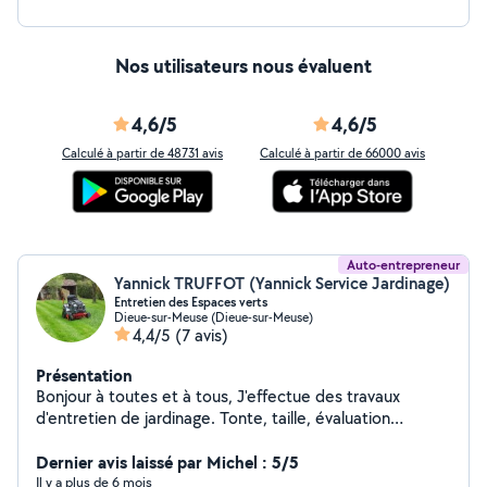
Nos utilisateurs nous évaluent
4,6/5
4,6/5
Calculé à partir de 48731 avis
Calculé à partir de 66000 avis
Auto-entrepreneur
Yannick TRUFFOT (Yannick Service Jardinage)
Entretien des Espaces verts
Dieue-sur-Meuse (Dieue-sur-Meuse)
4,4/5
(7 avis)
Présentation
Bonjour à toutes et à tous, J'effectue des travaux
d'entretien de jardinage. Tonte, taille, évaluation
déchets et plus.... Pour plus d'informations laissez moi
un message. Merci
Dernier avis laissé par Michel : 5/5
Il y a plus de 6 mois