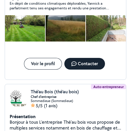
En dépit de conditions climatiques déplorables, Yannick a
parfaitment tenu ses engagements et rendu une prestation
soignée et digne de confiance. Je recommande ses services et
je le solliciterai à nouveau pour l'entretien de mes espaces
verts. Compte tenu de la quantité et de la qualité du travail
rendu, j'ai été au delà de sa demande de rétribution pour sa
prestation.
Voir le profil
Contacter
Auto-entrepreneur
Thé'au Bois (thé'au bois)
Chef d'entreprise
Sommedieue (Sommedieue)
5/5
(1 avis)
Présentation
Bonjour à tous L'entreprise Thé'au bois vous propose de
multiples services notamment en bois de chauffage et