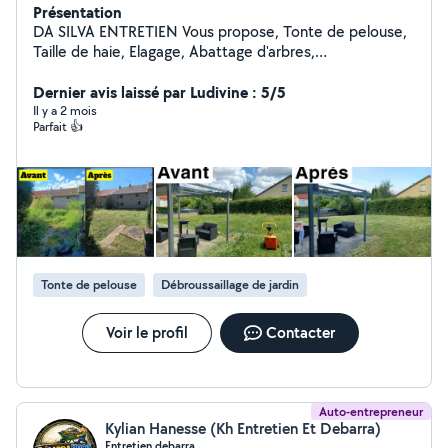
Présentation
DA SILVA ENTRETIEN Vous propose, Tonte de pelouse,
Taille de haie, Elagage, Abattage d'arbres,
Débroussaillage, Jardinage, Petit travaux divers
Rénovation Nettoyage, Démoussage de Toiture,
Dernier avis laissé par Ludivine : 5/5
Facade, Terrasse, Peinture géneral Interieur, Exterieur
Il y a 2 mois
Parfait 👍
Transport et retrait de marchandises, colis Location et
Dépôt de Benne Débarras vos encombrants; Mobilier,
Bois, Gravats, Déchets verts, Ferraille, Batterie, ect..
Débarras de vos locaux; Maison, Appartement, Garage,
Cave, Grenier, Jardins, ect.. N'hésitez pas à me
contacter pour toute demande. DA SILVA ENTRETIEN à
VOTRE SERVICE
Tonte de pelouse
Débroussaillage de jardin
Voir le profil
Contacter
Auto-entrepreneur
Kylian Hanesse (Kh Entretien Et Debarra)
Entretien debarra