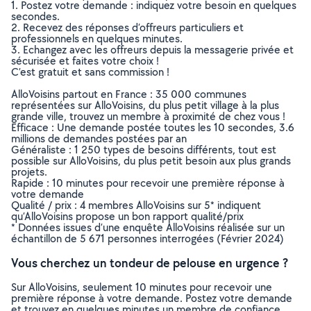
1. Postez votre demande : indiquez votre besoin en quelques
secondes.
2. Recevez des réponses d’offreurs particuliers et
professionnels en quelques minutes.
3. Echangez avec les offreurs depuis la messagerie privée et
sécurisée et faites votre choix !
C’est gratuit et sans commission !
AlloVoisins partout en France : 35 000 communes
représentées sur AlloVoisins, du plus petit village à la plus
grande ville, trouvez un membre à proximité de chez vous !
Efficace : Une demande postée toutes les 10 secondes, 3.6
millions de demandes postées par an
Généraliste : 1 250 types de besoins différents, tout est
possible sur AlloVoisins, du plus petit besoin aux plus grands
projets.
Rapide : 10 minutes pour recevoir une première réponse à
votre demande
Qualité / prix : 4 membres AlloVoisins sur 5* indiquent
qu’AlloVoisins propose un bon rapport qualité/prix
* Données issues d’une enquête AlloVoisins réalisée sur un
échantillon de 5 671 personnes interrogées (Février 2024)
Vous cherchez un tondeur de pelouse en urgence ?
Sur AlloVoisins, seulement 10 minutes pour recevoir une
première réponse à votre demande. Postez votre demande
et trouvez en quelques minutes un membre de confiance,