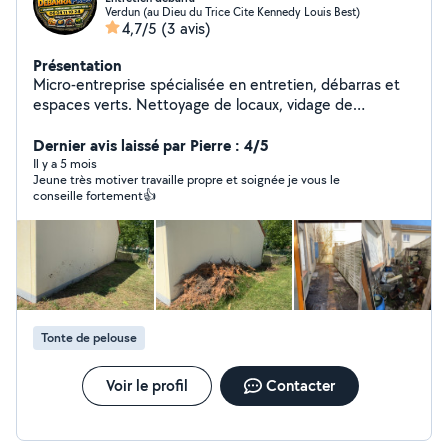
Verdun (au Dieu du Trice Cite Kennedy Louis Best)
4,7/5
(3 avis)
Présentation
Micro-entreprise spécialisée en entretien, débarras et
espaces verts. Nettoyage de locaux, vidage de
logements, déménagement tonte, taille de haies et
entretien de jardins. Service sérieux, rapide et adapté à
Dernier avis laissé par Pierre : 4/5
vos besoins devis gratuit.
Il y a 5 mois
Jeune très motiver travaille propre et soignée je vous le
conseille fortement👍
Tonte de pelouse
Voir le profil
Contacter