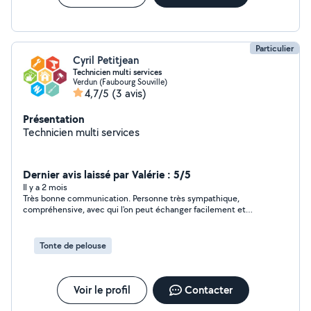
Particulier
Cyril Petitjean
Technicien multi services
Verdun (Faubourg Souville)
4,7/5
(3 avis)
Présentation
Technicien multi services
Dernier avis laissé par Valérie : 5/5
Il y a 2 mois
Très bonne communication. Personne très sympathique,
compréhensive, avec qui l'on peut échanger facilement et
rapidement.
Tonte de pelouse
Voir le profil
Contacter