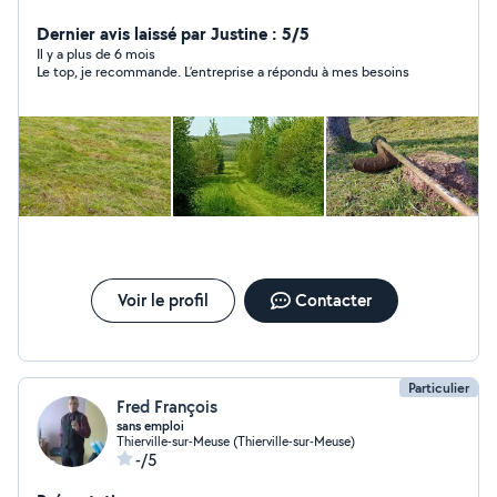
espaces verts Abbatage, débitage, fendage, ... Tonte,
taille, gyrobroyeur, ... Nettoyage, évacuation déchets, ...
Dernier avis laissé par Justine : 5/5
Également d'autres prestations à la demande du client ︎
Il y a plus de 6 mois
Le top, je recommande. L’entreprise a répondu à mes besoins
Je suis disponible continuellement ︎ Devis gratuit ;
entreprise déclarée Je suis à votre écoute, n'hésitez
pas à me contacter
Voir le profil
Contacter
Particulier
Fred François
sans emploi
Thierville-sur-Meuse (Thierville-sur-Meuse)
-/5