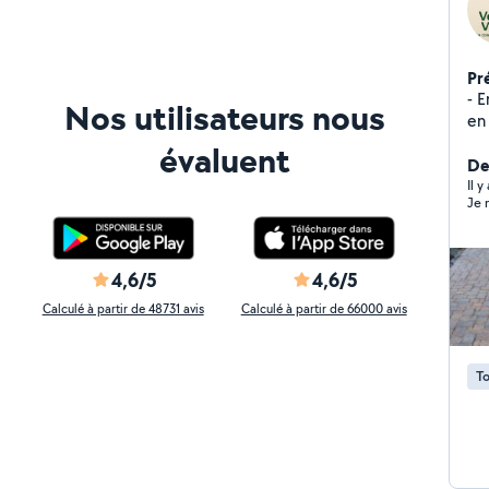
Pr
- E
Nos utilisateurs nous
en
tr
évaluent
am
Der
ro
Il y
Je
En
4,6/5
4,6/5
Calculé à partir de 48731 avis
Calculé à partir de 66000 avis
To