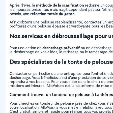
méthode de la scarification
Après l’hiver, la
redonne un coup 
les mousses présentes mais n’agit cependant pas sur l’élimina
réfection totale du gazon
besoin, une
.
Afin d’obtenir une pelouse resplendissante, contactez un jar
profiterez d’une pelouse épaisse et verdoyante pour les beaux
Nos services en débroussaillage pour un
désherbage préventif
Pour une action en
ou en désherbage sé
le désherbage de vos allées, le ratissage ou le ramassage des
Des spécialistes de la tonte de pelous
Contacter un particulier ou une entreprise pour l’entretien de
désherbage. Vous bénéficiez ainsi d’une prestation de servic
répondra à vos besoins. Pour vous aider dans le choix du prest
missions antérieures. AlloVoisins est la plateforme de mise e
Comment trouver un tondeur de pelouse à Lanhères
Vous cherchez un tondeur de pelouse près de chez vous ? S
votre localisation. AlloVoisins vous met en relation avec to
C’est gratuit, simple et rapide pour réaliser tous vos projets !