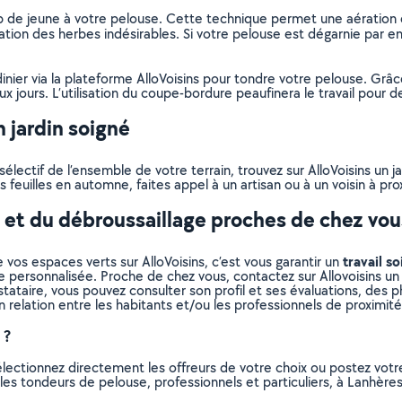
de jeune à votre pelouse. Cette technique permet une aération et
tion des herbes indésirables. Si votre pelouse est dégarnie par end
dinier via la plateforme AlloVoisins pour tondre votre pelouse. Grâ
 jours. L’utilisation du coupe-bordure peaufinera le travail pour de
 jardin soigné
lectif de l’ensemble de votre terrain, trouvez sur AlloVoisins un j
 feuilles en automne, faites appel à un artisan ou à un voisin à pro
e et du débroussaillage proches de chez vou
travail so
 vos espaces verts sur AlloVoisins, c’est vous garantir un
e personnalisée. Proche de chez vous, contactez sur Allovoisins un 
ataire, vous pouvez consulter son profil et ses évaluations, des pho
n relation entre les habitants et/ou les professionnels de proximité
 ?
électionnez directement les offreurs de votre choix ou postez vo
us les tondeurs de pelouse, professionnels et particuliers, à Lanhè