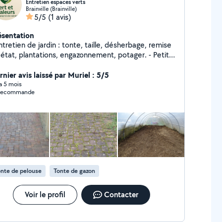
Entretien espaces verts
Brainville (Brainville)
5/5
(1 avis)
ésentation
ntretien de jardin : tonte, taille, désherbage, remise
 état, plantations, engazonnement, potager. - Petits
avaux et bricolage : montage, réparations simples,
éliorations du logement. - Enlèvement de souches,
nier avis laissé par Muriel : 5/5
gnage de souches, abattage, broyage de branches. -
 a 5 mois
 recommande
tretien des allées, des pavés
nte de pelouse
Tonte de gazon
Voir le profil
Contacter