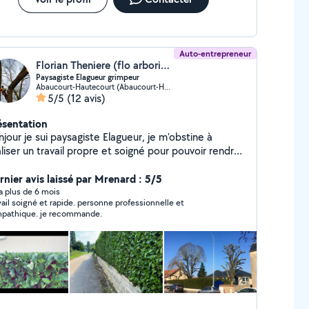
Auto-entrepreneur
Florian Theniere (flo arboriste)
Paysagiste Elagueur grimpeur
Abaucourt-Hautecourt (Abaucourt-Hautecourt)
5/5
(12 avis)
ésentation
jour je sui paysagiste Elagueur, je m'obstine à
liser un travail propre et soigné pour pouvoir rendre
 jardin le plus propre possible, je réalise plusieurs
vaux en espace vert qu'il s'agit de taille, tonte,
rnier avis laissé par Mrenard : 5/5
richage, élagage, abattage, je réalise aussi des
y a plus de 6 mois
vail soigné et rapide. personne professionnelle et
rassements ou tous travaux avec une mini pelle. Au
pathique. je recommande.
isir de vous voir.