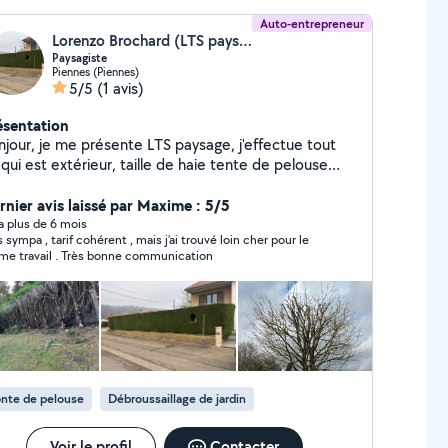
Auto-entrepreneur
Lorenzo Brochard (LTS paysage)
Paysagiste
Piennes (Piennes)
5/5
(1 avis)
ésentation
njour, je me présente LTS paysage, j'effectue tout
ui est extérieur, taille de haie tente de pelouse
roussaillage, taille d'arbre, fruitier, abattage, étage,
ation, plantation, entretien de parc
rnier avis laissé par Maxime : 5/5
y a plus de 6 mois
s sympa , tarif cohérent , mais j’ai trouvé loin cher pour le
e travail . Très bonne communication
nte de pelouse
Débroussaillage de jardin
Voir le profil
Contacter