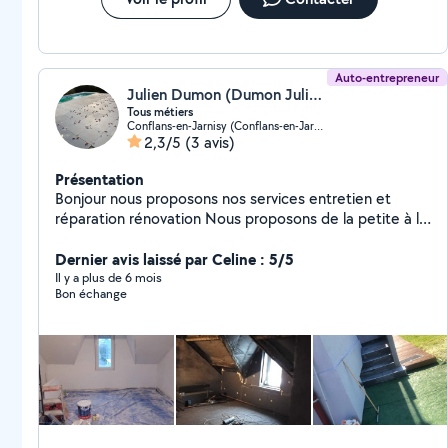
Auto-entrepreneur
Julien Dumon (Dumon Julien)
Tous métiers
Conflans-en-Jarnisy (Conflans-en-Jarnisy)
2,3/5
(3 avis)
Présentation
Bonjour nous proposons nos services entretien et
réparation rénovation Nous proposons de la petite à la
grande rénovation nous proposons La pose de
Carrelage Ba13 Enduit Maçonnerie Électricité Terrasse
Dernier avis laissé par Celine : 5/5
pvc/bois /carrelage Chape/dalle Aménagement
Il y a plus de 6 mois
Bon échange
extérieur Remises à niveau terrain Pose massifs fleur
Nettoyage jardin Vide maison Déchèterie Et pleins
d'autre nous sommes disponibles pour tous devis merci
à vous et à bientôt Tel 06h11h79h40h65