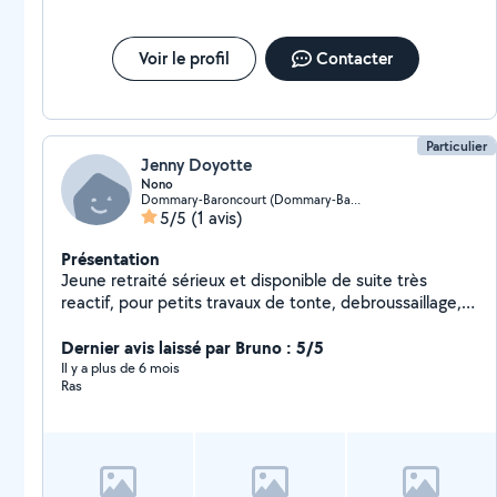
Voir le profil
Contacter
Particulier
Jenny Doyotte
Nono
Dommary-Baroncourt (Dommary-Baroncourt)
5/5
(1 avis)
Présentation
Jeune retraité sérieux et disponible de suite très
reactif, pour petits travaux de tonte, debroussaillage,
coupe d arbustes et toutes sortes de nettoyage
(cour,garage, grenier )je vous debarasse de votre bois,
Dernier avis laissé par Bruno : 5/5
ferraille , et bien d autres petits services.
Il y a plus de 6 mois
Ras