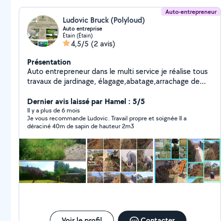
Auto-entrepreneur
Ludovic Bruck (Polyloud)
Auto entreprise
Étain (Étain)
4,5/5
(2 avis)
Présentation
Auto entrepreneur dans le multi service je réalise tous
travaux de jardinage, élagage,abatage,arrachage de
thuyas et souche ,gazon...,chèque emploi service
possible n'hésitez pas pour toute question ou devis.
Dernier avis laissé par Hamel : 5/5
Il y a plus de 6 mois
Je vous recommande Ludovic. Travail propre et soignée Il a
déraciné 40m de sapin de hauteur 2m3
Voir le profil
Contacter