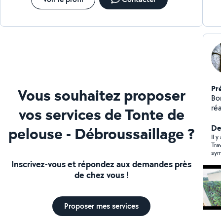
Pr
Vous souhaitez proposer
Bon
réa
vos services de Tonte de
vos
tra
De
pelouse - Débroussaillage ?
déf
Il 
Tra
ter
sym
pla
Inscrivez-vous et répondez aux demandes près
de chez vous !
Proposer mes services