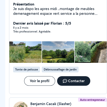
Présentation
Je suis dispo les apres midi ..montage de meubles
demenagement espace vert service a la personne
peinture tapisseries petits travaux course exct...
Dernier avis laissé par Florian : 5/5
Il y a 2 mois
Très professionnel. Agréable.
Tonte de pelouse
Débroussaillage de jardin
Voir le profil
Contacter
Auto-entrepreneur
Benjamin Cacak (Slasher)