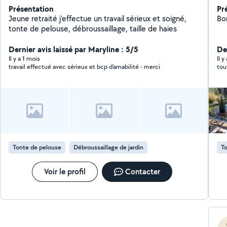
Présentation
Pr
Jeune retraité j'effectue un travail sérieux et soigné,
Bo
tonte de pelouse, débroussaillage, taille de haies
Dernier avis laissé par Maryline : 5/5
Der
Il y a 1 mois
Il 
travail effectué avec sérieux et bcp d'amabilité - merci
tou
Tonte de pelouse
Débroussaillage de jardin
To
Voir le profil
Contacter