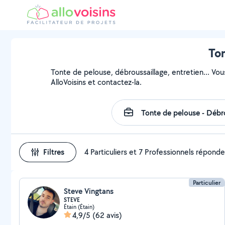
Ton
Tonte de pelouse, débroussaillage, entretien... Vou
AlloVoisins et contactez-la.
Filtres
4 Particuliers et 7 Professionnels répond
Particulier
Steve Vingtans
STEVE
Étain (Étain)
4,9/5
(62 avis)