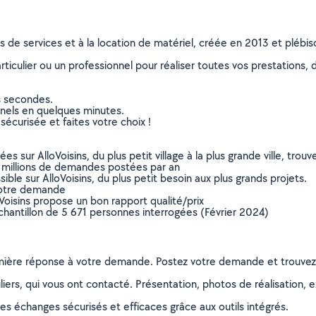
ns de services et à la location de matériel, créée en 2013 et plébi
culier ou un professionnel pour réaliser toutes vos prestations, d
s secondes.
nnels en quelques minutes.
sécurisée et faites votre choix !
sur AlloVoisins, du plus petit village à la plus grande ville, tro
 millions de demandes postées par an
ible sur AlloVoisins, du plus petit besoin aux plus grands projets.
votre demande
oVoisins propose un bon rapport qualité/prix
chantillon de 5 671 personnes interrogées (Février 2024)
remière réponse à votre demande. Postez votre demande et trouve
ers, qui vous ont contacté. Présentation, photos de réalisation, exp
s échanges sécurisés et efficaces grâce aux outils intégrés.