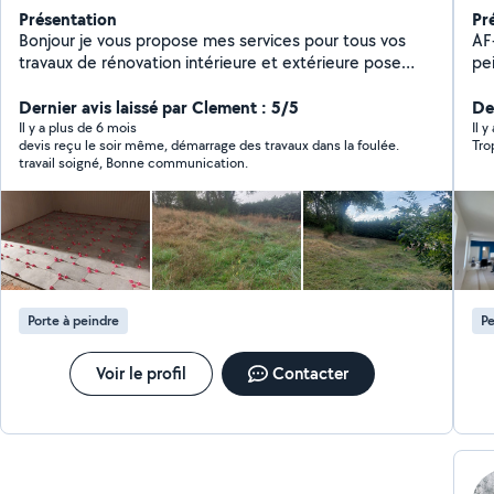
Présentation
Pr
Bonjour je vous propose mes services pour tous vos
AF
travaux de rénovation intérieure et extérieure pose
pei
parquet carrelage placo peinture tonte de pelouse
ae
taille de haie ect
Dernier avis laissé par Clement : 5/5
pos
De
Pe
Il y a plus de 6 mois
Il 
devis reçu le soir même, démarrage des travaux dans la foulée.
Tro
travail soigné, Bonne communication.
Porte à peindre
Pe
Voir le profil
Contacter