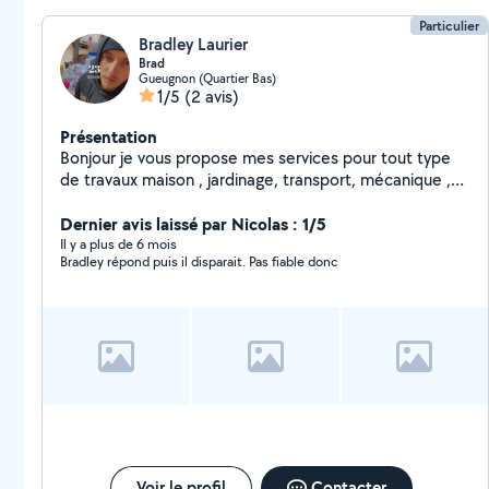
Particulier
Bradley Laurier
Brad
Gueugnon (Quartier Bas)
1/5
(2 avis)
Présentation
Bonjour je vous propose mes services pour tout type
de travaux maison , jardinage, transport, mécanique ,
ect.. je suis jeune est motivé je reste à votre
disposition pour toute vos demande
Dernier avis laissé par Nicolas : 1/5
Il y a plus de 6 mois
Bradley répond puis il disparait. Pas fiable donc
Voir le profil
Contacter