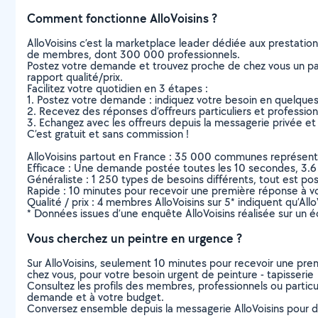
Comment fonctionne AlloVoisins ?
AlloVoisins c’est la marketplace leader dédiée aux prestatio
de membres, dont 300 000 professionnels.
Postez votre demande et trouvez proche de chez vous un parti
rapport qualité/prix.
Facilitez votre quotidien en 3 étapes :
1. Postez votre demande : indiquez votre besoin en quelque
2. Recevez des réponses d’offreurs particuliers et professio
3. Echangez avec les offreurs depuis la messagerie privée et 
C’est gratuit et sans commission !
AlloVoisins partout en France : 35 000 communes représentées 
Efficace : Une demande postée toutes les 10 secondes, 3.6
Généraliste : 1 250 types de besoins différents, tout est poss
Rapide : 10 minutes pour recevoir une première réponse à 
Qualité / prix : 4 membres AlloVoisins sur 5* indiquent qu’All
* Données issues d’une enquête AlloVoisins réalisée sur un é
Vous cherchez un peintre en urgence ?
Sur AlloVoisins, seulement 10 minutes pour recevoir une p
chez vous, pour votre besoin urgent de peinture - tapisserie
Consultez les profils des membres, professionnels ou particuli
demande et à votre budget.
Conversez ensemble depuis la messagerie AlloVoisins pour de