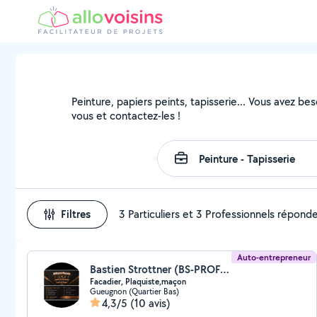
Peinture, papiers peints, tapisserie... Vous avez be
vous et contactez-les !
Filtres
3 Particuliers et 3 Professionnels répond
Auto-entrepreneur
Bastien Strottner (BS-PROFACADES)
Facadier, Plaquiste,maçon
Gueugnon (Quartier Bas)
4,3/5
(10 avis)