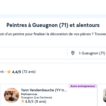
Peintres à Gueugnon (71) et alentours
soin d'un peintre pour finaliser la décoration de vos pièces ? Trouv
à
ent
-
4,4/5
(72 avis)
Auto-entrepreneur
Yann Vendembeuche (YV travaux)
Multiservices
Gueugnon (Les Gacheres)
4,8/5
(8 avis)