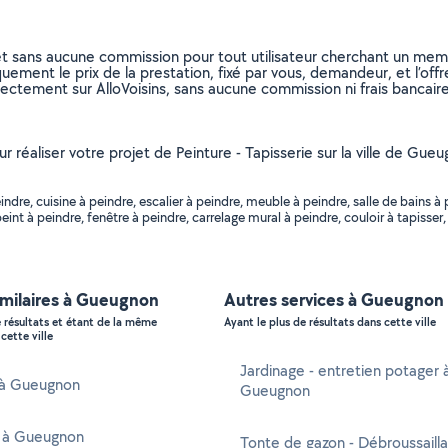
et sans aucune commission pour tout utilisateur cherchant un membre
uement le prix de la prestation, fixé par vous, demandeur, et l’offr
rectement sur AlloVoisins, sans aucune commission ni frais bancaire
ur réaliser votre projet de Peinture - Tapisserie sur la ville de Gu
re, cuisine à peindre, escalier à peindre, meuble à peindre, salle de bains à p
int à peindre, fenêtre à peindre, carrelage mural à peindre, couloir à tapisser, s
imilaires à Gueugnon
Autres services à Gueugnon
e résultats et étant de la même
Ayant le plus de résultats dans cette ville
cette ville
Jardinage - entretien potager 
r à Gueugnon
Gueugnon
r à Gueugnon
Tonte de gazon - Débroussaill