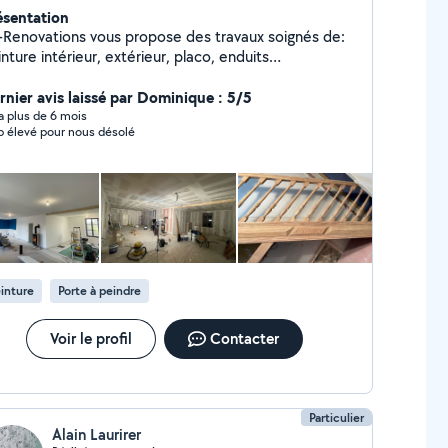
ésentation
-Renovations vous propose des travaux soignés de:
nture intérieur, extérieur, placo, enduits
rogommage tout support bois, fer, pierre et autres
e de sol stratifié et parquets ou plancher bois
rnier avis laissé par Dominique : 5/5
tits travaux de menuiseries
y a plus de 6 mois
p élevé pour nous désolé
inture
Porte à peindre
Voir le profil
Contacter
Particulier
Alain Laurirer