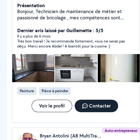
Présentation
Bonjour, Technicien de maintenance de métier et
passionné de bricolage , mes compétences sont
multiples. Électricité ,plomberie ,peinture,mécanique
automobile ... J'espère pouvoir vous aider.
Dernier avis laissé par Guillemette : 5/5
Il y a plus de 6 mois
Très bon travail ! Je recommande fortement, vous ne serez pas
déçu. Merci encore Abdel ! A bientôt pour la cuisine :)
Peinture
Pièce à peindre
Voir le profil
Contacter
Auto-entrepreneur
Bryan Antolini (AB MultiTravaux)