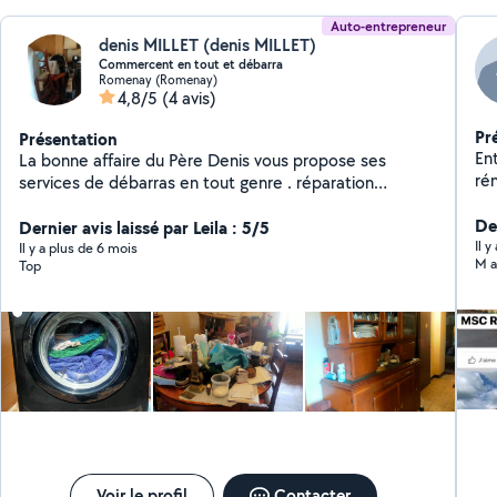
Auto-entrepreneur
denis MILLET (denis MILLET)
Commercent en tout et débarra
Romenay (Romenay)
4,8/5
(4 avis)
Pr
Présentation
Entre
La bonne affaire du Père Denis vous propose ses
rén
services de débarras en tout genre . réparation
à la 
d'électroménager. vente d'électroménager d'occasion
cou
Der
ou reconditionné Récupération d'appareil
Dernier avis laissé par Leila : 5/5
Il 
électroménager ou écran plat ou ordinateur ou autre
Il y a plus de 6 mois
M a
Top
pour recyclage proprement
Voir le profil
Contacter