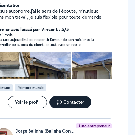
ésentation
suis autonome,j'ai le sens de l écoute, minutieux
ns mon travail, je suis flexible pour toute demande
rnier avis laissé par Vincent : 5/5
 a 1 mois
est rare aujourd’hui de ressentir l’amour de son métier et la
nveillance auprès du client, le tout avec un réelle
pétence et un travail sérieux. Délai d’intervention rapide.
x conforme au devis. Je recommande vivement ce jeune
isan. VG
inture
Peinture murale
Voir le profil
Contacter
Auto-entrepreneur
Jorge Balinha (Balinha Construction)