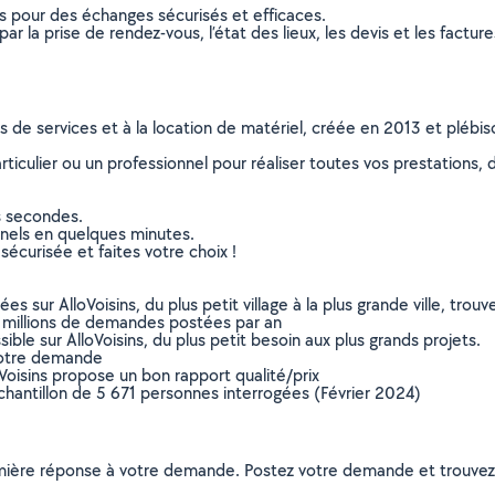
ns pour des échanges sécurisés et efficaces.
r la prise de rendez-vous, l’état des lieux, les devis et les facture
ns de services et à la location de matériel, créée en 2013 et plébi
culier ou un professionnel pour réaliser toutes vos prestations, d
s secondes.
nnels en quelques minutes.
sécurisée et faites votre choix !
sur AlloVoisins, du plus petit village à la plus grande ville, tro
 millions de demandes postées par an
ible sur AlloVoisins, du plus petit besoin aux plus grands projets.
votre demande
oVoisins propose un bon rapport qualité/prix
chantillon de 5 671 personnes interrogées (Février 2024)
remière réponse à votre demande. Postez votre demande et trouve