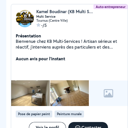
Auto-entrepreneur
Kamel Boudinar (KB Multi Service)
Multi Service
Tournus (Centre Ville)
-/5
Présentation
Bienvenue chez KB Multi-Services ! Artisan sérieux et
réactif, j'interviens auprès des particuliers et des
professionnels pour tous vos travaux de rénovation et
d'entretien. Peinture intérieure et extérieure, petite
Aucun avis pour l'instant
maçonnerie, pose de faïence, bricolage, nettoyage de
vitres et de locaux, entretien des espaces verts, tonte,
taille de haies et débroussaillage. Mon objectif : un
travail soigné, des tarifs compétitifs et la satisfaction
de chaque client. Devis gratuit Intervention rapide sur
Tournus et ses alentours.
Pose de papier peint
Peinture murale
Voir le profil
Contacter