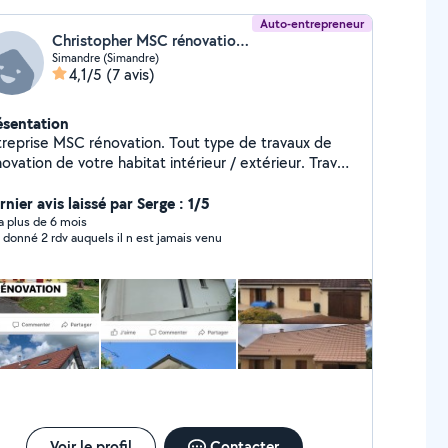
Auto-entrepreneur
Christopher MSC rénovation (MSC RENOVATION)
Simandre (Simandre)
4,1/5
(7 avis)
ésentation
prise MSC rénovation. Tout type de travaux de
ovation de votre habitat intérieur / extérieur. Travail
nacelle / mini pelle . Décapage , peinture ,
verture , élagage ...
nier avis laissé par Serge : 1/5
y a plus de 6 mois
 donné 2 rdv auquels il n est jamais venu
Voir le profil
Contacter