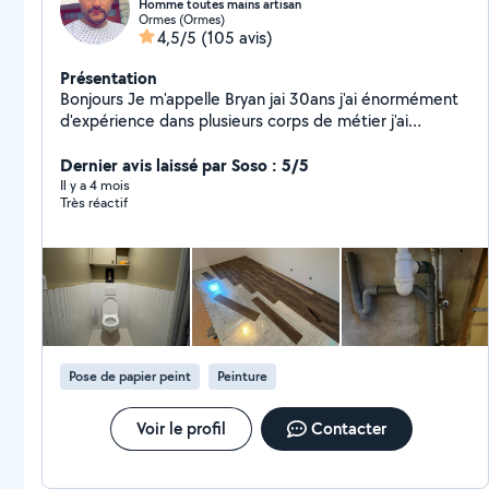
Homme toutes mains artisan
Ormes (Ormes)
4,5/5
(105 avis)
Présentation
Bonjours Je m'appelle Bryan jai 30ans j'ai énormément
d'expérience dans plusieurs corps de métier j'ai
commencé à travailler à 15ans depuis mon jeune âge je
touche à tout j'ai maintenant réalisé mon projet je suis
Dernier avis laissé par Soso : 5/5
actuellement Artisan tout corps d'état !!! Homme
Il y a 4 mois
Très réactif
toutes mains Au plaisir de vous rendre service !
Pose de papier peint
Peinture
Voir le profil
Contacter