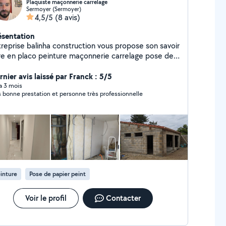
Plaquiste maçonnerie carrelage
Sermoyer (Sermoyer)
4,5/5
(8 avis)
ésentation
treprise balinha construction vous propose son savoir
re en placo peinture maçonnerie carrelage pose de
rquet et toute clôture
rnier avis laissé par Franck : 5/5
 a 3 mois
s bonne prestation et personne très professionnelle
inture
Pose de papier peint
Voir le profil
Contacter