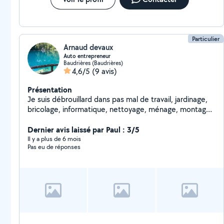
Particulier
Arnaud devaux
Auto entrepreneur
Baudrières (Baudrières)
4,6/5
(9 avis)
Présentation
Je suis débrouillard dans pas mal de travail, jardinage,
bricolage, informatique, nettoyage, ménage, montage,
fabrication, réparation en tout genre, garde animaux
etc
Dernier avis laissé par Paul : 3/5
Il y a plus de 6 mois
Pas eu de réponses