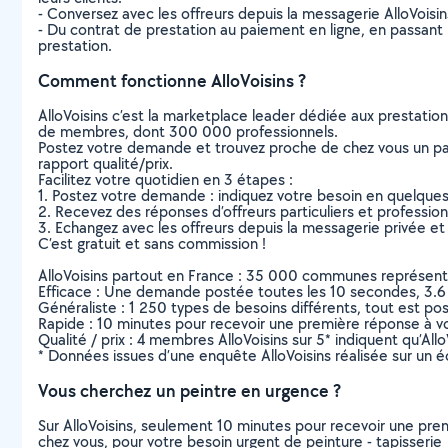
- Conversez avec les offreurs depuis la messagerie AlloVoisi
- Du contrat de prestation au paiement en ligne, en passant pa
prestation.
Comment fonctionne AlloVoisins ?
AlloVoisins c’est la marketplace leader dédiée aux prestatio
de membres, dont 300 000 professionnels.
Postez votre demande et trouvez proche de chez vous un parti
rapport qualité/prix.
Facilitez votre quotidien en 3 étapes :
1. Postez votre demande : indiquez votre besoin en quelque
2. Recevez des réponses d’offreurs particuliers et professio
3. Echangez avec les offreurs depuis la messagerie privée et 
C’est gratuit et sans commission !
AlloVoisins partout en France : 35 000 communes représentées 
Efficace : Une demande postée toutes les 10 secondes, 3.6
Généraliste : 1 250 types de besoins différents, tout est poss
Rapide : 10 minutes pour recevoir une première réponse à 
Qualité / prix : 4 membres AlloVoisins sur 5* indiquent qu’All
* Données issues d’une enquête AlloVoisins réalisée sur un é
Vous cherchez un peintre en urgence ?
Sur AlloVoisins, seulement 10 minutes pour recevoir une p
chez vous, pour votre besoin urgent de peinture - tapisserie