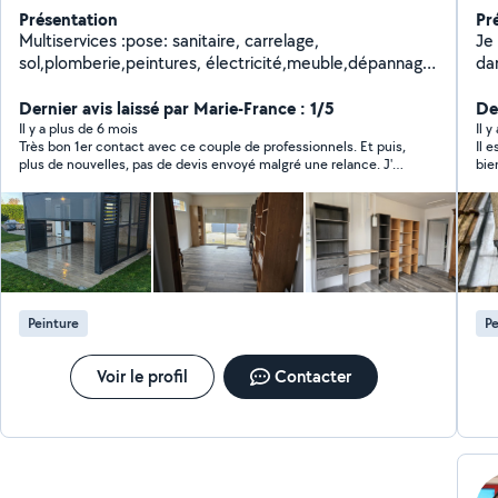
Présentation
Pr
Multiservices :pose: sanitaire, carrelage,
Je 
sol,plomberie,peintures, électricité,meuble,dépannage
da
d'urgence,livraison,jardinage, ...si votre demande n'est
pas dans la liste n'hésitez pas à me contacter
Dernier avis laissé par Marie-France : 1/5
De
Il y a plus de 6 mois
Il y
Très bon 1er contact avec ce couple de professionnels. Et puis,
Il 
plus de nouvelles, pas de devis envoyé malgré une relance. J'ai
bie
annulé ma demande au bout d'un mois. Même pas un message
com
d'excuse et d'explication. Dommage !!! Attention il n'y a là
Pri
aucun avis sur le travail. C'est un avis "humain".
art
Peinture
Pe
Voir le profil
Contacter