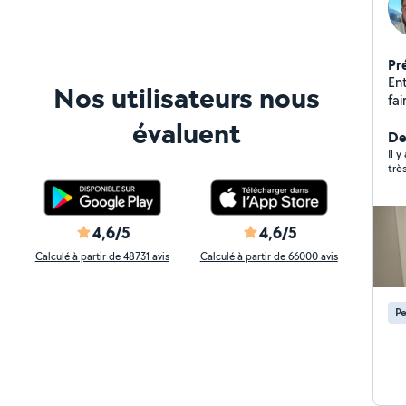
Pr
En
Nos utilisateurs nous
fai
pa
évaluent
De
Il y
trè
4,6/5
4,6/5
Calculé à partir de 48731 avis
Calculé à partir de 66000 avis
Pe