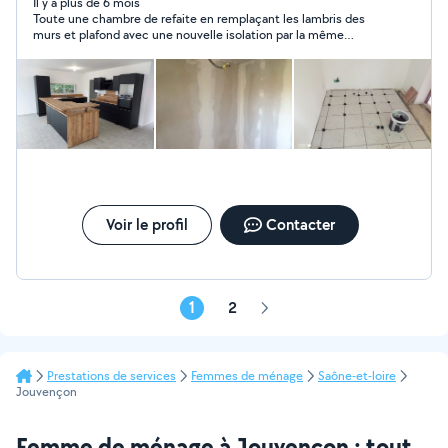
de mon expérience pour peaufiner vos projets. Au
Il y a plus de 6 mois
Toute une chambre de refaite en remplaçant les lambris des
plaisir.
murs et plafond avec une nouvelle isolation par la même
occasion ainsi que pose de mon nouveau sol. Travail parfait.
Propre. Personne sympathique et de confiance. J espère
pouvoir faire faire mes nouveaux travaux avec lui
Voir le profil
Contacter
1
2
Page
suivante
Prestations de services
Femmes de ménage
Saône-et-loire
Jouvençon
Femme de ménage à Jouvençon : tout