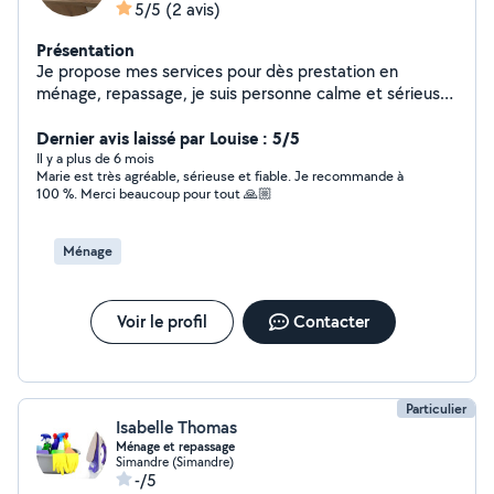
5/5
(2 avis)
Présentation
Je propose mes services pour dès prestation en
ménage, repassage, je suis personne calme et sérieuse
et rigoureux dans mon travail, n'hésitez pas à me
contacter. Je suis disponible immédiatement. Paiement
Dernier avis laissé par Louise : 5/5
par chèque cesu accepté. Merci
Il y a plus de 6 mois
Marie est très agréable, sérieuse et fiable. Je recommande à
100 %. Merci beaucoup pour tout 🙏🏼
Ménage
Voir le profil
Contacter
Particulier
Isabelle Thomas
Ménage et repassage
Simandre (Simandre)
-/5