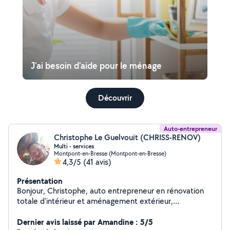
J'ai besoin d'aide pour le ménage
Découvrir
Auto-entrepreneur
Christophe Le Guelvouit (CHRISS-RENOV)
Multi - services
Montpont-en-Bresse (Montpont-en-Bresse)
4,3/5
(41 avis)
Présentation
Bonjour, Christophe, auto entrepreneur en rénovation
totale d'intérieur et aménagement extérieur,
habilitations diverses à jour. Capable de me rendre
disponible et à l'écoute, je peux aussi vous faire profiter
Dernier avis laissé par Amandine : 5/5