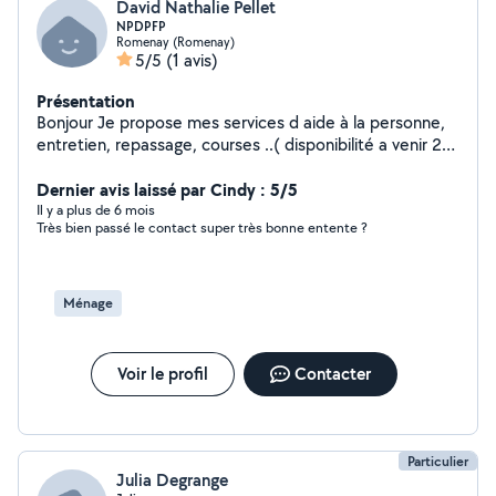
David Nathalie Pellet
NPDPFP
Romenay (Romenay)
5/5
(1 avis)
Présentation
Bonjour Je propose mes services d aide à la personne,
entretien, repassage, courses ..( disponibilité a venir 2
jours par semaine) Et peux également intervenir dans l
entretien des gîtes Je dispose de plusieurs années d
Dernier avis laissé par Cindy : 5/5
expérience dans ce domaine avec des références N
Il y a plus de 6 mois
Très bien passé le contact super très bonne entente ?
hésitez pas à me contacter
Ménage
Voir le profil
Contacter
Particulier
Julia Degrange