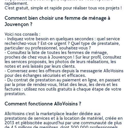
rapidement.
C’est gratuit, simple et rapide pour réaliser tous vos projets !
Comment bien choisir une femme de ménage à
Jouvençon ?
Voici nos conseils :
- Indiquez votre besoin en quelques secondes : quel service
recherchez-vous ? Est-ce urgent ? Quel type de prestataire,
particulier ou professionnel, souhaitez-vous ?
- Consultez la liste de toutes les femmes de ménage,
proches de chez vous à Jouvençon ! Sur leur profil, consultez
les services proposés, les photos de leurs réalisations, les
notes et avis laissés par leurs clients.
- Conversez avec les offreurs depuis la messagerie AlloVoisins
pour des échanges sécurisés et efficaces.
- Du contrat de prestation au paiement en ligne, en passant
par la prise de rendez-vous, l’état des lieux, les devis et les
factures : utilisez nos outils gratuits à chaque étape de votre
prestation.
Comment fonctionne AlloVoisins ?
AlloVoisins c’est la marketplace leader dédiée aux
prestations de services et à la location de matériel, créée en
2013 et plébiscitée aujourd’hui par une communauté de plus
de 4,5 millions de membres, dont 300 000 professionnels.