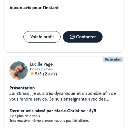
Aucun avis pour l'instant
Voir le profil
Contacter
Particulier
Lucille Page
Ormes (Ormes)
5/5
(2 avis)
Présentation
J'ai 28 ans , je suis très dynamique et disponible afin de
vous rendre service. Je suis enseignante avec des
élèves en difficultés dans les domaines suivants : cuisine
/ entretien des locaux / entretiens du linge .
Dernier avis laissé par Marie-Christine : 5/5
Il y a plus de 6 mois
Très réactive même si nous n’avons pas fait affaire.