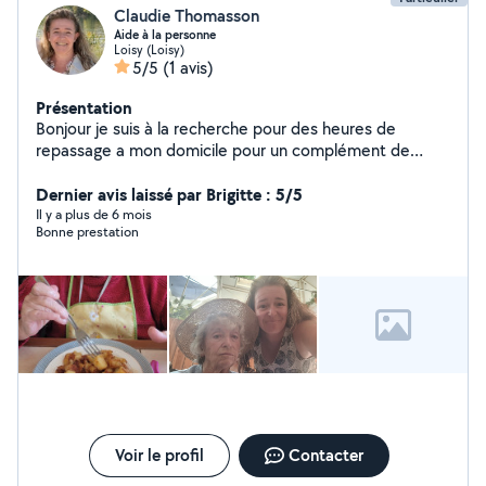
Claudie Thomasson
Aide à la personne
Loisy (Loisy)
5/5
(1 avis)
Présentation
Bonjour je suis à la recherche pour des heures de
repassage a mon domicile pour un complément de
salaire. je peux aussi faire aide aux personne âgées ,
préparations des repas , aide a manger , promenade ,
Dernier avis laissé par Brigitte : 5/5
repassage , acte de présence . 8 année expérience
Il y a plus de 6 mois
Bonne prestation
avec les personnes âgées.
Voir le profil
Contacter