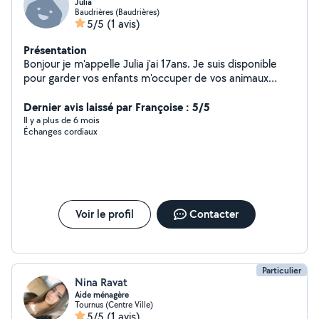
Julia
Baudrières (Baudrières)
5/5
(1 avis)
Présentation
Bonjour je m'appelle Julia j'ai 17ans. Je suis disponible
pour garder vos enfants m'occuper de vos animaux
(nourrissage ,brossage, balade) ou encore faire de
l'entretien extérieur (tonte) Je suis sérieuse disponible
Dernier avis laissé par Françoise : 5/5
pendant les vacances scolaires et les week-ends
Il y a plus de 6 mois
Échanges cordiaux
Voir le profil
Contacter
Particulier
Nina Ravat
Aide ménagère
Tournus (Centre Ville)
5/5
(1 avis)