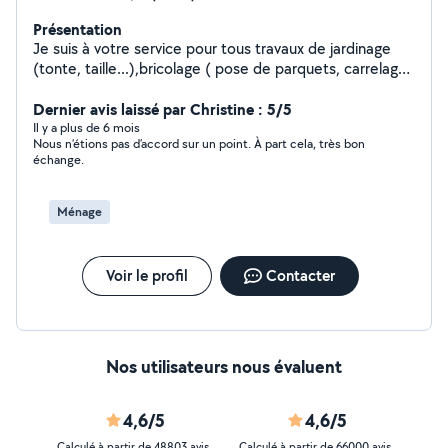
Présentation
Je suis à votre service pour tous travaux de jardinage
(tonte, taille...),bricolage ( pose de parquets, carrelage,
faience, peinture ) et de services à la personne(
demenagement, ménage, courses,...) je suis très
Dernier avis laissé par Christine : 5/5
sérieuse et très soignée n hésitez pas à me proposer
Il y a plus de 6 mois
Nous n’étions pas d’accord sur un point. À part cela, très bon
vos petits travaux ...je serai ravie de vous aider
échange.
Ménage
Voir le profil
Contacter
Nos utilisateurs nous évaluent
4,6/5
4,6/5
Calculé à partir de 48803 avis
Calculé à partir de 66000 avis