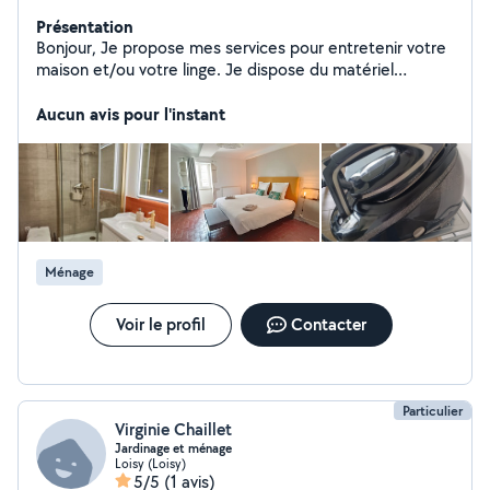
Présentation
Bonjour, Je propose mes services pour entretenir votre
maison et/ou votre linge. Je dispose du matériel
nécessaire. Mon tarif est à 15 euros de l'heure après
crédit d'impôt. Je collabore avec la coopérative Accès
Aucun avis pour l'instant
Sap pour vous faire bénéficier de l'avance immédiate du
crédit d'impôt. Je gère actuellement mon gîte ainsi que
la facturation de la société de mon compagnon. Il me
reste quelques créneaux disponibles en semaine. Je
peux me déplacer jusqu'à environ 10 minutes de
Simandre. Isabelle
Ménage
Voir le profil
Contacter
Particulier
Virginie Chaillet
Jardinage et ménage
Loisy (Loisy)
5/5
(1 avis)