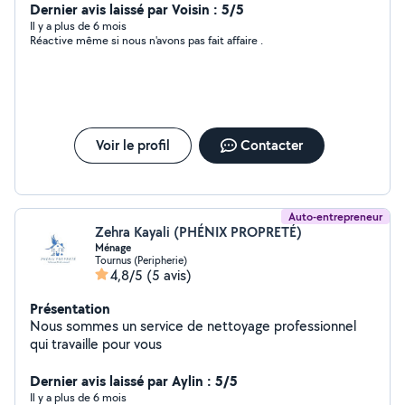
dinamique. Cordialement.
Dernier avis laissé par Voisin : 5/5
Il y a plus de 6 mois
Réactive même si nous n'avons pas fait affaire .
Voir le profil
Contacter
Auto-entrepreneur
Zehra Kayali (PHÉNIX PROPRETÉ)
Ménage
Tournus (Peripherie)
4,8/5
(5 avis)
Présentation
Nous sommes un service de nettoyage professionnel
qui travaille pour vous
Dernier avis laissé par Aylin : 5/5
Il y a plus de 6 mois