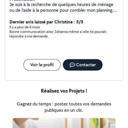
Je suis à la recherche de quelques heures de ménage
ou de l'aide à la personne pour combler mon planning.
Je suis titulaire du diplôme d'auxiliaire de vie et d'aide
soignante. Je peux effectuer de l'aide au lever/coucher,
Dernier avis laissé par Christine : 5/5
aide à la toilette, change protection, aide au repas et à
Il y a plus de 6 mois
Bonne communication avec Johanna même si elle ne pouvait
la préparation. Entretien du logement et du linge.
répondre à ma demande.
Promenade et aide pour les courses. Je peux me
déplacer maximum à 15-20 km de Romenay. Je cherche
des contrats financé en cesu. Cordialement, Johanna
MANOGIL
Voir le profil
Contacter
Réalisez vos Projets !
Gagnez du temps : postez toutes vos demandes
publiques en un clic.