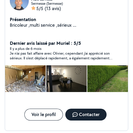
Sermesse (Sermesse)
5/5
(13 avis)
Présentation
Bricoleur ,multi service ,sérieux ...
Dernier avis laissé par Muriel : 5/5
Il y a plus de 6 mois
Je n'ai pas fait affaire avec Olivier, cependant j'ai apprécié son
sérieux. Il s'est déplacé rapidement, a également rapidement
envoyé son devis et n'a pas hésité à être franc sur la non
possibilité à réaliser certains travaux.
Voir le profil
Contacter