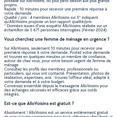
possible sur AlloVoisins, du plus petit besoin aux plus grands
projets.
Rapide : 10 minutes pour recevoir une première réponse à
votre demande
Qualité / prix : 4 membres AlloVoisins sur 5* indiquent
qu’AlloVoisins propose un bon rapport qualité/prix
* Données issues d’une enquête AlloVoisins réalisée sur un
échantillon de 5 671 personnes interrogées (Février 2024)
Vous cherchez une femme de ménage en urgence ?
Sur AlloVoisins, seulement 10 minutes pour recevoir une
première réponse à votre demande. Postez votre demande
et trouvez en quelques minutes un membre de confiance,
autour de chez vous, pour votre besoin urgent de femme de
ménage
Consultez les profils des membres, professionnels ou
particuliers, qui vous ont contacté. Présentation, photos de
réalisation, expertises, avis : trouvez l'offreur idéal, adapté à
votre demande et à votre budget.
Conversez ensemble depuis la messagerie AlloVoisins pour
des échanges sécurisés et efficaces grâce aux outils
intégrés.
Est-ce que AlloVoisins est gratuit ?
Absolument ! AlloVoisins est un service entièrement gratuit
et sans aucune commission pour tout utilisateur cherchant un