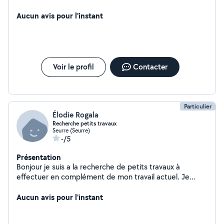
Aucun avis pour l'instant
Voir le profil
Contacter
Particulier
Élodie Rogala
Recherche petits travaux
Seurre (Seurre)
-/5
Présentation
Bonjour je suis a la recherche de petits travaux à
effectuer en complément de mon travail actuel. Je
travaille en 2x8 donc les horaires peuvent être flexible.
J'habite sur la commune de Seurre je peut donc me
Aucun avis pour l'instant
déplacer autour ainsi que sur Beaune car j'y travaille. Je
suis une femme de 35ans j'ai 2 enfants. N'hésitez pas à