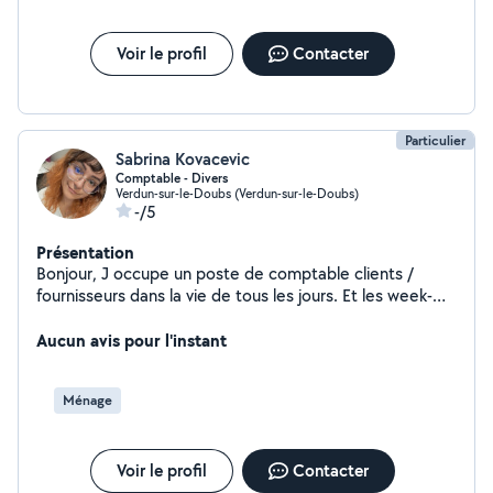
me contacter pour toute autre informations.
Voir le profil
Contacter
Particulier
Sabrina Kovacevic
Comptable - Divers
Verdun-sur-le-Doubs (Verdun-sur-le-Doubs)
-/5
Présentation
Bonjour, J occupe un poste de comptable clients /
fournisseurs dans la vie de tous les jours. Et les week-
ends je recherche des occupations pour arrondir mes
fins de mois dans le ménage/ aide à la personne etc. Je
Aucun avis pour l'instant
suis maman d'une enfant Je suis disponible 1 week end
sur 2 en général Si vous recherchez un besoin dans le
Ménage
domaine de l'administration ou des tâches de la vie de
tous les jours, je vous invite à me contacter pour en
discuté. Belle journée.
Voir le profil
Contacter