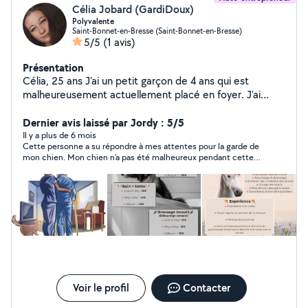
Célia Jobard (GardiDoux)
Polyvalente
Saint-Bonnet-en-Bresse (Saint-Bonnet-en-Bresse)
5/5
(1 avis)
Présentation
Célia, 25 ans J'ai un petit garçon de 4 ans qui est
malheureusement actuellement placé en foyer. J'ai
besoin de réaliser quelques petites tâches pour l'achat
d'une voiture, et pouvoir par la suite travailler à temps
Dernier avis laissé par Jordy : 5/5
complet pour pouvoir récupérer mon fils. Je possède le
Il y a plus de 6 mois
Cette personne a su répondre à mes attentes pour la garde de
BAC PRO SERVICES À LA PERSONNE ET AUX
mon chien. Mon chien n'a pas été malheureux pendant cette
TERRITOIRES Ce serait un plaisir de vous aider dans les
garde. Personne très douce, et à l'écoute Je recommande !
tâches de la vie quotidienne. J'ai également L'ACACED
et obtenu ma formation toilettage et gardiennage pour
vos petites boules de poils, je suis maintenant auto-
entrepeuse. Je prends également les CESU
Voir le profil
Contacter