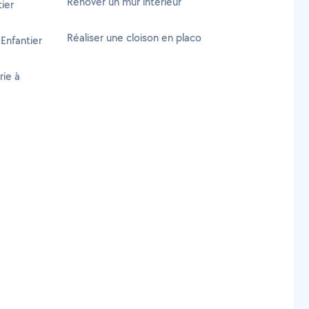
Rénover un mur intérieur
ier
Réaliser une cloison en placo
'Enfantier
rie à