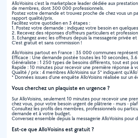
AlloVoisins c’est la marketplace leader dédiée aux prestatio
de membres, dont 300 000 professionnels.
Postez votre demande et trouvez proche de chez vous un parti
rapport qualité/prix.
Facilitez votre quotidien en 3 étapes :
1. Postez votre demande : indiquez votre besoin en quelque
2. Recevez des réponses d’offreurs particuliers et professio
3. Echangez avec les offreurs depuis la messagerie privée et 
C’est gratuit et sans commission !
AlloVoisins partout en France : 35 000 communes représentées 
Efficace : Une demande postée toutes les 10 secondes, 3.6
Généraliste : 1 250 types de besoins différents, tout est poss
Rapide : 10 minutes pour recevoir une première réponse à 
Qualité / prix : 4 membres AlloVoisins sur 5* indiquent qu’All
* Données issues d’une enquête AlloVoisins réalisée sur un é
Vous cherchez un plaquiste en urgence ?
Sur AlloVoisins, seulement 10 minutes pour recevoir une p
chez vous, pour votre besoin urgent de plâtrerie - murs - pla
Consultez les profils des membres, professionnels ou particuli
demande et à votre budget.
Conversez ensemble depuis la messagerie AlloVoisins pour de
Est-ce que AlloVoisins est gratuit ?