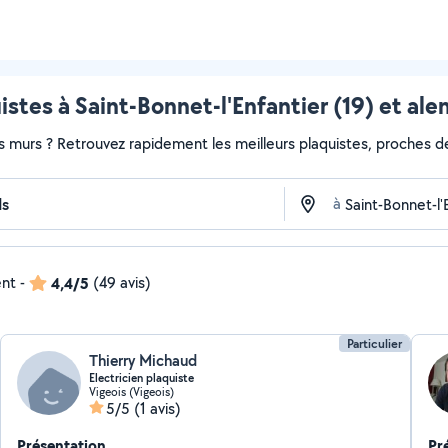
istes à Saint-Bonnet-l'Enfantier (19) et ale
s murs ? Retrouvez rapidement les meilleurs plaquistes, proches de
à
ent
-
4,4/5
(49 avis)
Particulier
Thierry Michaud
Electricien plaquiste
Vigeois (Vigeois)
5/5
(1 avis)
Présentation
Pr