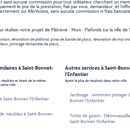
et sans aucune commission pour tout utilisateur cherchant un membre
uement le prix de la prestation, fixé par vous, demandeur, et l’offr
rectement sur AlloVoisins, sans aucune commission ni frais bancaire
r réaliser votre projet de Plâtrerie - Murs - Plafonds sur la ville d
ison, rénovation de plafond, pose de bande de placo, rénovation de mur intéri
 placo, poncage de bandes de placo, ..
imilaires à Saint-Bonnet-
Autres services à Saint-Bonn
l'Enfantier
e résultats et étant de la même
Ayant le plus de résultats dans cette ville
cette ville
Jardinage - entretien potager à
à Saint-Bonnet-l'Enfantier
Bonnet-l'Enfantier
de meubles à Saint-Bonnet-
Tonte de gazon - Débroussaill
r
Saint-Bonnet-l'Enfantier