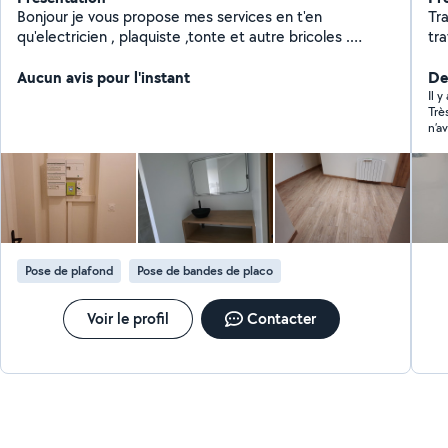
Bonjour je vous propose mes services en t'en
Tra
qu'electricien , plaquiste ,tonte et autre bricoles .
tr
Demandez moi et je vous dirais si je peu vous aider.
pl
Aucun avis pour l'instant
rév
Der
tra
Il 
Trè
ma
n’a
Pose de plafond
Pose de bandes de placo
Voir le profil
Contacter