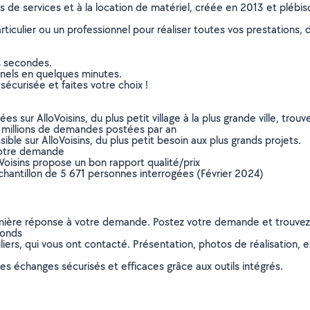
ns de services et à la location de matériel, créée en 2013 et plébi
culier ou un professionnel pour réaliser toutes vos prestations, d
s secondes.
nnels en quelques minutes.
sécurisée et faites votre choix !
sur AlloVoisins, du plus petit village à la plus grande ville, tro
 millions de demandes postées par an
ible sur AlloVoisins, du plus petit besoin aux plus grands projets.
votre demande
oVoisins propose un bon rapport qualité/prix
chantillon de 5 671 personnes interrogées (Février 2024)
remière réponse à votre demande. Postez votre demande et trouve
fonds
ers, qui vous ont contacté. Présentation, photos de réalisation, exp
s échanges sécurisés et efficaces grâce aux outils intégrés.