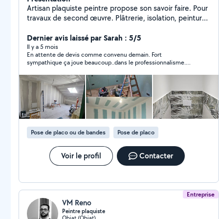
Artisan plaquiste peintre propose son savoir faire. Pour
travaux de second œuvre. Plâtrerie, isolation, peinture
intérieur et extérieur, Électricité , plomberie
revêtement muraux, revêtement sol , parquet flottant ,
Dernier avis laissé par Sarah : 5/5
pvc , raegreage, ponçage parquet massif , création
Il y a 5 mois
En attente de devis comme convenu demain. Fort
decoration tête de lit meuble télé.. Etc bois, ferraille
sympathique ça joue beaucoup..dans le professionnalisme.
Salle de bain et cuisine clef en main ! Un seul
Donc tout mon respect. Merci.
interlocuteur du faux plafond placo au pose du bac a
douche en passant par le spot led et la petite niche en
faïence . Diplômé d état de 3 diplôme cap peintre cap
plâtrier plaquiste et un BP peinture et décoration
Réactifs , jeunes , dynamique et surtout passionné de
belle choses. Connais son domaine Cordialement Sasu
Pose de placo ou de bandes
Pose de placo
Du Sol Au Plafond
Voir le profil
Contacter
Entreprise
VM Reno
Peintre plaquiste
Objat (Objat)