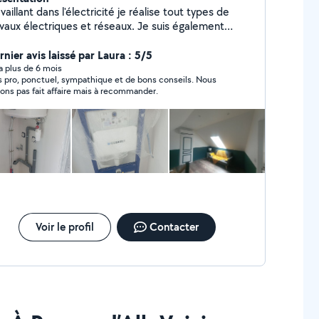
vaillant dans l'électricité je réalise tout types de
avaux électriques et réseaux. Je suis également
ombier et pose les climatisations
ersible.J'affectionne tout particulièrement les
nier avis laissé par Laura : 5/5
vaux de peinture ayant réalisé l'intégralité de ma
y a plus de 6 mois
s pro, ponctuel, sympathique et de bons conseils. Nous
ison.
vons pas fait affaire mais à recommander.
Voir le profil
Contacter