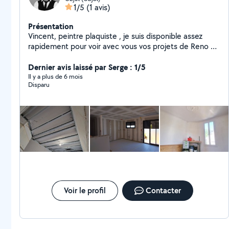
1/5
(1 avis)
Présentation
Vincent, peintre plaquiste , je suis disponible assez
rapidement pour voir avec vous vos projets de Reno ou
de construction. Je m occupe du placo , de la peinture
de pose de sol type parquet/ lvt ainsi que de
Dernier avis laissé par Serge : 1/5
l'agencement à partir de meuble à monter.
Il y a plus de 6 mois
Disparu
Voir le profil
Contacter