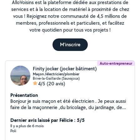
AlloVoisins est la plateforme dédiée aux prestations de
services et à la location de matériel à proximité de chez
vous ! Rejoignez notre communauté de 4,5 millions de
membres, professionnels et particuliers, et facilitez
votre quotidien pour tous vos projets !
M'inscrire
Auto-entrepreneur
Finity jocker (jocker bâtiment)
Maçon /électricien/plombier
Brive-la-Gaillarde (Sauvajoux)
4/5
(20 avis)
Présentation
Bonjour je suis maçon et été électricien . Je peux aussi
faire de la maçonnerie ,du bricolage, du jardinage, de
l'électricité...ect .Je suis polyvalent et je peux rendre
Dernier avis laissé par Félicie : 5/5
service pour divers mission cordialement
Il y a plus de 6 mois
Poli