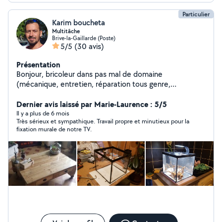
Particulier
Karim boucheta
Multitâche
Brive-la-Gaillarde (Poste)
5/5
(30 avis)
Présentation
Bonjour, bricoleur dans pas mal de domaine
(mécanique, entretien, réparation tous genre,
construction diverse) je peu vous aider dans vos
démarche. Au plaisir...
Dernier avis laissé par Marie-Laurence : 5/5
Il y a plus de 6 mois
Très sérieux et sympathique. Travail propre et minutieux pour la
fixation murale de notre TV.