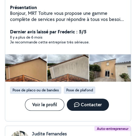
Présentation
Bonjour, MRT Toiture vous propose une gamme
complète de services pour répondre à tous vos besoins
en matière de couverture,réparation de
toiture,traitement de toiture nous avons les
Dernier avis laissé par Frederic : 5/5
compétences pour réaliser vos projets. Isolation des
Il y a plus de 6 mois
Je recommande cette entreprise très sérieuse.
combles Pose de gouttière alu, zinc ,pvc Peinture
intérieur ,extérieur Nos services incluent également le
nettoyage façade,terrasse,muret,rénovation et
réparation Faites confiance à notre expertise pour
assurer la longévité et l'esthétique de votre maison
Diagnostic et devis offert
Pose de placo ou de bandes
Pose de plafond
Voir le profil
Contacter
Auto-entrepreneur
Judite Fernandes