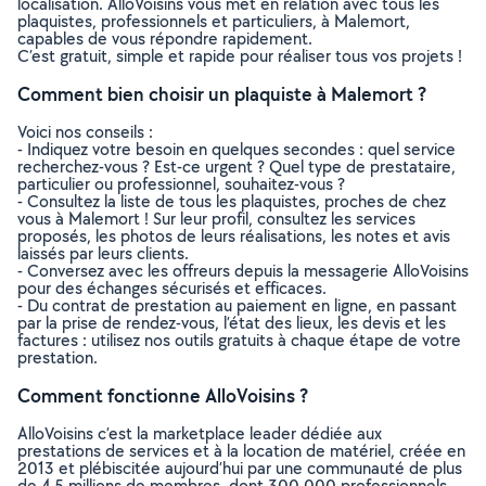
localisation. AlloVoisins vous met en relation avec tous les
plaquistes, professionnels et particuliers, à Malemort,
capables de vous répondre rapidement.
C’est gratuit, simple et rapide pour réaliser tous vos projets !
Comment bien choisir un plaquiste à Malemort ?
Voici nos conseils :
- Indiquez votre besoin en quelques secondes : quel service
recherchez-vous ? Est-ce urgent ? Quel type de prestataire,
particulier ou professionnel, souhaitez-vous ?
- Consultez la liste de tous les plaquistes, proches de chez
vous à Malemort ! Sur leur profil, consultez les services
proposés, les photos de leurs réalisations, les notes et avis
laissés par leurs clients.
- Conversez avec les offreurs depuis la messagerie AlloVoisins
pour des échanges sécurisés et efficaces.
- Du contrat de prestation au paiement en ligne, en passant
par la prise de rendez-vous, l’état des lieux, les devis et les
factures : utilisez nos outils gratuits à chaque étape de votre
prestation.
Comment fonctionne AlloVoisins ?
AlloVoisins c’est la marketplace leader dédiée aux
prestations de services et à la location de matériel, créée en
2013 et plébiscitée aujourd’hui par une communauté de plus
de 4,5 millions de membres, dont 300 000 professionnels.