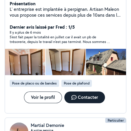
Présentation
L' entreprise est implantée à perpignan. Artisan Maleon
vous propose ces services depuis plus de 10ans dans le
domaine de la peinture intérieur et extérieur: Murs ,
plafonds , papier peint , volets , ferronneries , écrans...
Dernier avis laissé par Fred : 1/5
ainsi que l'entretien et traitement préventif et curatif
Il y a plus de 6 mois
S'est fait payer la totalité en juillet car il avait un pb de
des façades et toiture et de plus leurs hydrofuge avec
trésorerie, depuis le travail n'est pas terminé. Nous sommes mi
garantie et d'un suivi tous les ans pendant 5 ans Je peut
décembre, il manque tjs 4 chatières payées 280€. Bref il est
également vous proposez mes services dans le
payé depuis 5 mois pour un travail non terminé, nous
ravalement de façades(mise en peinture, traitements,
regrettons d'avoir fait affaire.
rattrapage du Crepis et des fissures)et tous ce qui est
pose est entretien des gouttières zinc,alu et pvc. Tous
déplacement et devis sont gratuit et n'engage à rien.
Cordialement M Maleon
Pose de placo ou de bandes
Pose de plafond
Voir le profil
Contacter
Particulier
Martial Demonie
A votre service