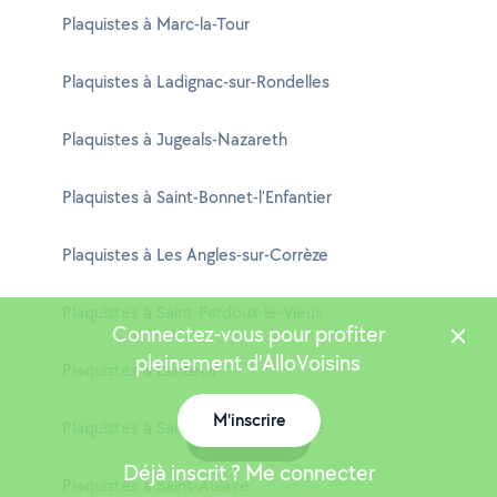
Plaquistes à Marc-la-Tour
Plaquistes à Ladignac-sur-Rondelles
Plaquistes à Jugeals-Nazareth
Plaquistes à Saint-Bonnet-l'Enfantier
Plaquistes à Les Angles-sur-Corrèze
Plaquistes à Saint-Pardoux-le-Vieux
Connectez-vous pour profiter
pleinement d'AlloVoisins
Plaquistes à Lanteuil
M'inscrire
Plaquistes à Saint-Bonnet-Avalouze
Carte
Déjà inscrit ? Me connecter
Plaquistes à Saint-Aulaire