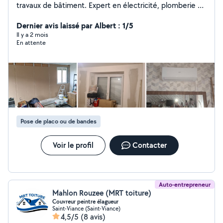
travaux de bâtiment. Expert en électricité, plomberie et
climatisation, je réalise vos installations, dépannages et
mises aux normes. Diplômé et polyvalent, j'interviens
Dernier avis laissé par Albert : 1/5
également pour vos travaux de maçonnerie et de
Il y a 2 mois
En attente
bricolage. Sérieux et réactif, je vous garantis un travail
soigné, des diagnostics précis pour vos assurances et
des devis transparents. Basé à Brive, je me déplace
rapidement pour répondre à vos besoins. Cordialement.
Pose de placo ou de bandes
Voir le profil
Contacter
Auto-entrepreneur
Mahlon Rouzee (MRT toiture)
Couvreur peintre élagueur
Saint-Viance (Saint-Viance)
4,5/5
(8 avis)