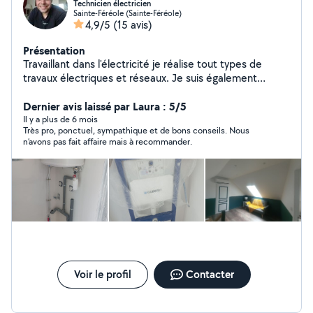
Technicien électricien
Sainte-Féréole (Sainte-Féréole)
4,9/5
(15 avis)
Présentation
Travaillant dans l'électricité je réalise tout types de
travaux électriques et réseaux. Je suis également
plombier et pose les climatisations
réversible.J'affectionne tout particulièrement les travaux
Dernier avis laissé par Laura : 5/5
de peinture ayant réalisé l'intégralité de ma maison.
Il y a plus de 6 mois
Très pro, ponctuel, sympathique et de bons conseils. Nous
n’avons pas fait affaire mais à recommander.
Voir le profil
Contacter