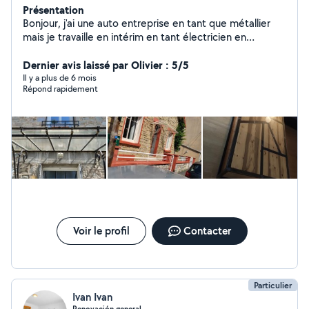
Présentation
Bonjour, j'ai une auto entreprise en tant que métallier
mais je travaille en intérim en tant électricien en
parallèle. Je viens de finir de faire la rénovation intégrale
de trois appartements (cloison, isolation, placo,
Dernier avis laissé par Olivier : 5/5
peinture, électricité, parquet ect..). Si vous avais besoin
Il y a plus de 6 mois
Répond rapidement
pour tout type de travaux hésité pas. bonne journée
Voir le profil
Contacter
Particulier
Ivan Ivan