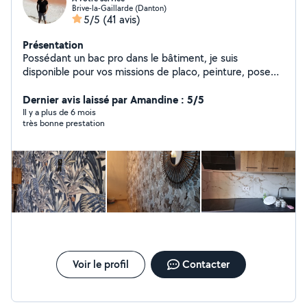
Brive-la-Gaillarde (Danton)
5/5
(41 avis)
Présentation
Possédant un bac pro dans le bâtiment, je suis
disponible pour vos missions de placo, peinture, pose
de toile de verre, carrelage, pose d'étagères, montage
de meubles, ainsi que pour de nombreux bricolages. Je
Dernier avis laissé par Amandine : 5/5
dispose également d'une shampouineuse disponible à la
Il y a plus de 6 mois
très bonne prestation
location, machine louer avec produit nettoyant. Je suis
également disponible pour la passer au besoin
Voir le profil
Contacter