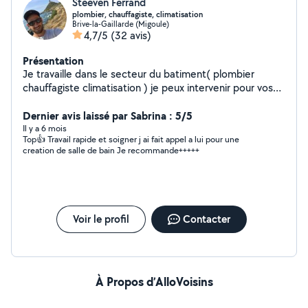
Steeven Ferrand
plombier, chauffagiste, climatisation
Brive-la-Gaillarde (Migoule)
4,7/5
(32 avis)
Présentation
Je travaille dans le secteur du batiment( plombier
chauffagiste climatisation ) je peux intervenir pour vos
travaux dans ce domaine. Etant bon bricoleur, je peux
intervenir pour d’autre travaux.
Dernier avis laissé par Sabrina : 5/5
Il y a 6 mois
Top👍 Travail rapide et soigner j ai fait appel a lui pour une
creation de salle de bain Je recommande+++++
Voir le profil
Contacter
À Propos d’AlloVoisins