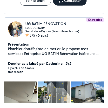
Voir le profil
Contacter
Entreprise
UG BATIM RÉNOVATION
EURL UG BATIM
Saint-Hilaire-Peyroux (Saint-Hilaire-Peyroux)
5/5
(6 avis)
Présentation
Plombier chauffagiste de métier Je propose mes
services : Entreprise UG BATIM Rénovation intérieure et
extérieure (peinture, revêtements de sol et mur,
plâtrerie, système ITE) Électricité & plomberie
Dernier avis laissé par Catherine : 5/5
(installation, réparation, mise aux normes) Maçonnerie
Il y a plus de 6 mois
très réactif