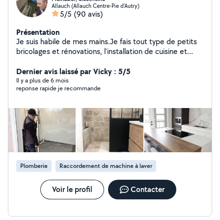
Allauch (Allauch Centre-Pie d'Autry)
5/5
(90 avis)
Présentation
Je suis habile de mes mains.Je fais tout type de petits
bricolages et rénovations, l'installation de cuisine et
d'électricité... Réparations, montage de meubles, pose
d'etagére, et de la parquet, je suis un meinusier et
Dernier avis laissé par Vicky : 5/5
l'électricien.. . Je suis un artisan, et je propose mes
Il y a plus de 6 mois
reponse rapide je recommande
services à qui en a besoin.
Plomberie
Raccordement de machine à laver
Voir le profil
Contacter