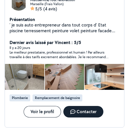
Multiservice/Tout renovatoon
Marseille (Frais Vallon)
5/5
(4 avis)
Présentation
' je suis auto entrepreneur dans tout corps d' Etat
piscine terressement peinture volet peinture facade
peinture ,peinture interieur. Electricty,plombrie,sol etc
Dernier avis laissé par Vincent : 5/5
Il y a 20 jours
Le meilleur prestataire, professionnel et humain ! Par ailleurs
travaille à des tarifs excrement abordables. Je le recommande à
quiconque souhaite une travail bien fait et à bon prix, oui oui,
cela existe et il en est là preuve.
Plomberie
Remplacement de baignoire
Voir le profil
Contacter