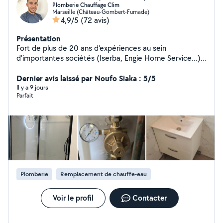
Plomberie Chauffage Clim
Marseille (Château-Gombert-Fumade)
4,9/5
(72 avis)
Présentation
Fort de plus de 20 ans d'expériences au sein
d'importantes sociétés (Iserba, Engie Home Service...) ,
je suis à présent un entrepreneur dynamique, disponible
pour tous vos travaux de plomberie, vos poses
Dernier avis laissé par Noufo Siaka : 5/5
d'appareils de climatisations ainsi que leurs entretiens et
Il y a 9 jours
Parfait
vos poses de chaudières gaz. Les renseignements et
devis son gratuits, n'hésitez pas à prendre contact pour
discuter de vos attentes au 06/58/06/21/80
Plomberie
Remplacement de chauffe-eau
Voir le profil
Contacter