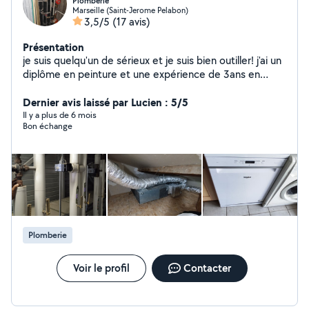
Plomberie
Marseille (Saint-Jerome Pelabon)
3,5/5
(17 avis)
Présentation
je suis quelqu'un de sérieux et je suis bien outiller! j'ai un
diplôme en peinture et une expérience de 3ans en
maçonnerie et j'ai travaillé à Conforama donc je connais
bien le montage de meuble et bricolage! Je reste à
Dernier avis laissé par Lucien : 5/5
votre disposition merci d'avan
Il y a plus de 6 mois
Bon échange
Plomberie
Voir le profil
Contacter