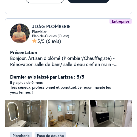
Entreprise
JDAG PLOMBERIE
Plombier
Plan-de-Cuques (Ouest)
5/5
(6 avis)
Présentation
Bonjour, Artisan diplômé (Plombier/Chauffagiste) -
Rénovation salle de bain/ salle d'eau clef en main -
Rénovation ou création plomberie générale -Rénovation
ou création chauffage général -Pose de climatisation
Dernier avis laissé par Larissa : 5/5
Dépannage, intervention rapide. Avec de nombreuses
Il y a plus de 6 mois
Très sérieux, professionnel et ponctuel. Je recommande les
années d'expérience j'effectue du travail de qualité..
yeux fermés !
Avec 17 ans d'expérience dans le métier je m'engage à
vous réaliser du travail de qualité.
Plomberie
Pose de douche