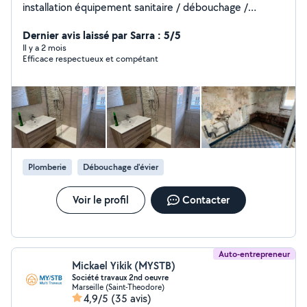
installation équipement sanitaire / débouchage /
passage caméra / installation des cuisines équipées /
installation chauffage et chaudière / installation des
Dernier avis laissé par Sarra : 5/5
climatiseurs.
Il y a 2 mois
Efficace respectueux et compétant
Plomberie
Débouchage d'évier
Voir le profil
Contacter
Auto-entrepreneur
Mickael Yikik (MYSTB)
Société travaux 2nd oeuvre
Marseille (Saint-Theodore)
4,9/5
(35 avis)