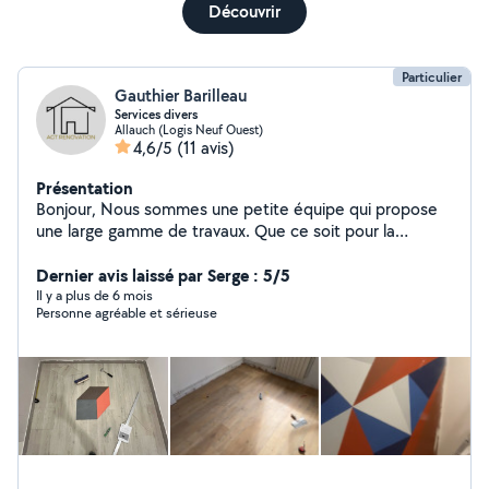
Découvrir
Particulier
Gauthier Barilleau
Services divers
Allauch (Logis Neuf Ouest)
4,6/5
(11 avis)
Présentation
Bonjour, Nous sommes une petite équipe qui propose
une large gamme de travaux. Que ce soit pour la
rénovation de votre intérieur : la pose de parquet, de
placo, ou encore des travaux de peinture, nous mettons
Dernier avis laissé par Serge : 5/5
notre savoir-faire à votre service. Nous prenons
Il y a plus de 6 mois
Personne agréable et sérieuse
également soin de vos espaces extérieurs avec des
services d'entretien de jardin, incluant la taille de haies,
le débroussaillage, l'élagage, et même la création de
nouveaux espaces verts. Quel que soit votre besoin en
travaux ou réparations diverses, nous sommes équipés
d'un large éventail d'outils pour réaliser vos projets.
N'hésitez pas à nous contacter pour obtenir un devis
gratuit et personnalisé. Nous sommes disponibles 7