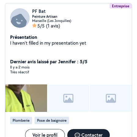
Entreprise
PF Bat
Peinture Artisan
Marseille (Les Jonquilles)
5/5
(1 avis)
Présentation
I haven't filled in my presentation yet
Dernier avis laissé par Jennifer : 5/5
Il y a 2 mois
Très réactif
Plomberie
Pose de baignoire
Voir le profil
Contacter