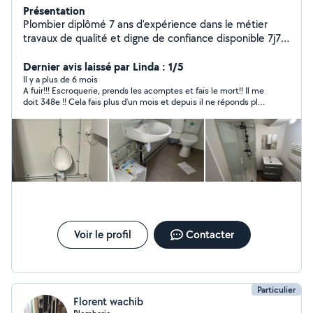
Présentation
Plombier diplômé 7 ans d'expérience dans le métier
travaux de qualité et digne de confiance disponible 7j7
24h/24h prix defian toute concurrence intervention
rapide et efficace pour tout travaux de plomberie en
Dernier avis laissé par Linda : 1/5
dépannage/urgence/rénovation n'hésitez pas à me
Il y a plus de 6 mois
A fuir!!! Escroquerie, prends les acomptes et fais le mort!! Il me
contacter
doit 348e !! Cela fais plus d’un mois et depuis il ne réponds plus
au téléphone. Fuyez!!!!!!!!! Une plainte est en cours.
Voir le profil
Contacter
Particulier
Florent wachib