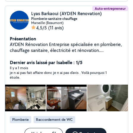
Auto-entrepreneur
Lyas Barkaoui (AYDEN Renovation)
Plomberie-sanitaire-chauffage
Marseille (Beaumont)
4,5/5
(11 avis)
Présentation
AYDEN Rénovation Entreprise spécialisée en plomberie,
chauffage sanitaire, électricité et rénovation.
Interventions rapides, travail soigné et sérieux.
Dernier avis laissé par Isabelle : 1/5
Urgences 24h/24 7j/7 N'hésitez pas à nous contacter.
Il y a 1 mois
je n ai pas fait affaire donc je n ai pas d'avis . Voilà pourquoi 1
étoile.
Plomberie
Raccordement de WC