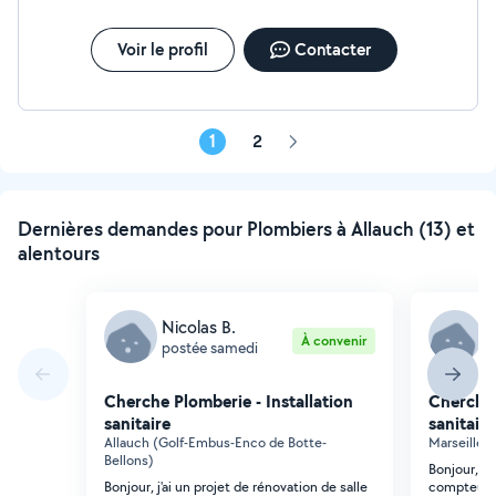
jours sur 7.
Voir le profil
Contacter
1
2
Page
suivante
Dernières demandes pour Plombiers à Allauch (13) et
alentours
Nicolas B.
Y
À convenir
postée samedi
p
Cherche Plomberie - Installation
Cherche 
sanitaire
sanitaire
Allauch (Golf-Embus-Enco de Botte-
Marseille 
Bellons)
Bonjour, j'
Bonjour, j'ai un projet de rénovation de salle
compteur d'