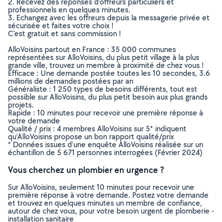
2. Recevez des réponses d’offreurs particuliers et
professionnels en quelques minutes.
3. Echangez avec les offreurs depuis la messagerie privée et
sécurisée et faites votre choix !
C’est gratuit et sans commission !
AlloVoisins partout en France : 35 000 communes
représentées sur AlloVoisins, du plus petit village à la plus
grande ville, trouvez un membre à proximité de chez vous !
Efficace : Une demande postée toutes les 10 secondes, 3.6
millions de demandes postées par an
Généraliste : 1 250 types de besoins différents, tout est
possible sur AlloVoisins, du plus petit besoin aux plus grands
projets.
Rapide : 10 minutes pour recevoir une première réponse à
votre demande
Qualité / prix : 4 membres AlloVoisins sur 5* indiquent
qu’AlloVoisins propose un bon rapport qualité/prix
* Données issues d’une enquête AlloVoisins réalisée sur un
échantillon de 5 671 personnes interrogées (Février 2024)
Vous cherchez un plombier en urgence ?
Sur AlloVoisins, seulement 10 minutes pour recevoir une
première réponse à votre demande. Postez votre demande
et trouvez en quelques minutes un membre de confiance,
autour de chez vous, pour votre besoin urgent de plomberie -
installation sanitaire