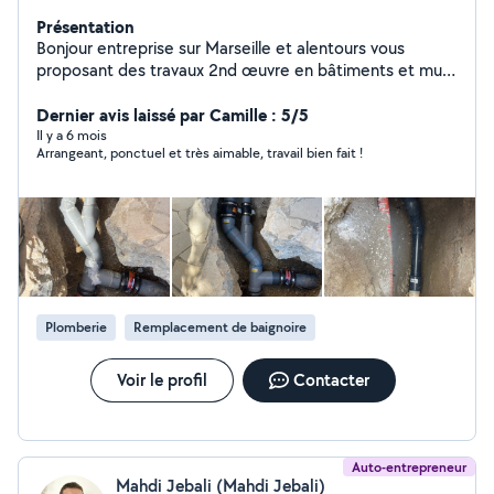
Présentation
Bonjour entreprise sur Marseille et alentours vous
proposant des travaux 2nd œuvre en bâtiments et multi
technique tels : - Électricité - Plomberie - Maçonnerie
********************************************* - Cuisine/ SDB /
Dernier avis laissé par Camille : 5/5
Dépannage Express
Il y a 6 mois
Arrangeant, ponctuel et très aimable, travail bien fait !
********************************************* - Pompe de
relevage *********************************************
Plomberie
Remplacement de baignoire
Voir le profil
Contacter
Auto-entrepreneur
Mahdi Jebali (Mahdi Jebali)