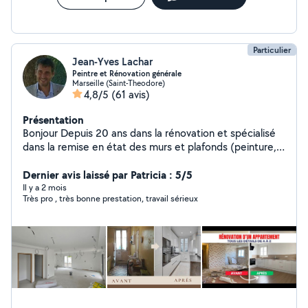
Particulier
Jean-Yves Lachar
Peintre et Rénovation générale
Marseille (Saint-Theodore)
4,8/5
(61 avis)
Présentation
Bonjour Depuis 20 ans dans la rénovation et spécialisé
dans la remise en état des murs et plafonds (peinture,
enduit,tapisserie,dégâts des eaux) travaillant également
en collaboration avec les assurances pour les sinistres (
Dernier avis laissé par Patricia : 5/5
envoie ee devis aux assurances) vous pouvez faire appel
Il y a 2 mois
Très pro , très bonne prestation, travail sérieux
à moi pour tous types de travaux : Peinture,
Plâtrerie,placo, carrelage,parquet, maçonnerie,montage
de meubles,pose cuisine,rénovation salle de bain,
plomberie et électricité.