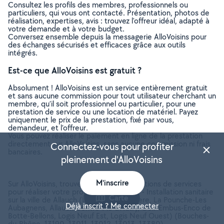
Consultez les profils des membres, professionnels ou
particuliers, qui vous ont contacté. Présentation, photos de
réalisation, expertises, avis : trouvez l'offreur idéal, adapté à
votre demande et à votre budget.
Conversez ensemble depuis la messagerie AlloVoisins pour
des échanges sécurisés et efficaces grâce aux outils
intégrés.
Est-ce que AlloVoisins est gratuit ?
Absolument ! AlloVoisins est un service entièrement gratuit
et sans aucune commission pour tout utilisateur cherchant un
membre, qu’il soit professionnel ou particulier, pour une
prestation de service ou une location de matériel. Payez
uniquement le prix de la prestation, fixé par vous,
demandeur, et l’offreur.
Vous pouvez réaliser le paiement en ligne de la prestation
directement sur AlloVoisins, sans aucune commission ni frais
Connectez-vous pour profiter
bancaires.
pleinement d'AlloVoisins
M'inscrire
Sur AlloVoisins, trouvez toutes les prestations de services
pour réaliser votre projet de Plomberie - Installation sanitaire
Carte
sur la ville de Allauch (La Tirane-La Tuiliere, La Pounche-Les
Déjà inscrit ? Me connecter
Aubagnens, Allauch Centre-Pie d'Autry, Golf-Embus-Enco de
Botte-Bellons, Logis Neuf Est, Logis Neuf Ouest) (Bouches-
du-Rhône, 13190, 13011, 13012, 13013, 13380)