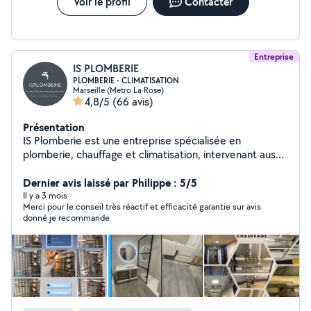
Voir le profil
Contacter
Entreprise
IS PLOMBERIE
PLOMBERIE - CLIMATISATION
Marseille (Metro La Rose)
4,8/5
(66 avis)
Présentation
IS Plomberie est une entreprise spécialisée en
plomberie, chauffage et climatisation, intervenant aussi
bien en dépannage qu'en travaux neufs et rénovation.
Nous accompagnons particuliers, professionnels,
Dernier avis laissé par Philippe : 5/5
syndics et bailleurs avec des prestations rapides, fiables
Il y a 3 mois
Merci pour le conseil très réactif et efficacité garantie sur avis
et adaptées à chaque besoin. Notre équipe met un
donné je recommande
point d'honneur à assurer un travail soigné, dans le
respect des normes et des délais. Grâce à notre
expérience terrain et à notre réactivité, nous sommes
en mesure de gérer aussi bien les urgences que les
chantiers plus techniques, avec un suivi sérieux du début
à la fin des interventions.