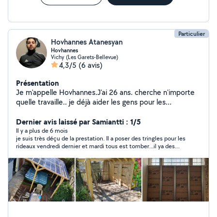
Particulier
Hovhannes Atanesyan
Hovhannes
Vichy (Les Garets-Bellevue)
4,3/5
(6 avis)
Présentation
Je m'appelle Hovhannes.J'ai 26 ans. cherche n'importe
quelle travaille.. je déjà aider les gens pour les
déménagement, fait les jardins, bricolage
Dernier avis laissé par Samiantti : 1/5
Il y a plus de 6 mois
je suis très déçu de la prestation. Il a poser des tringles pour les
rideaux vendredi dernier et mardi tous est tomber...il ya des
trous énormes dans mon mûre.