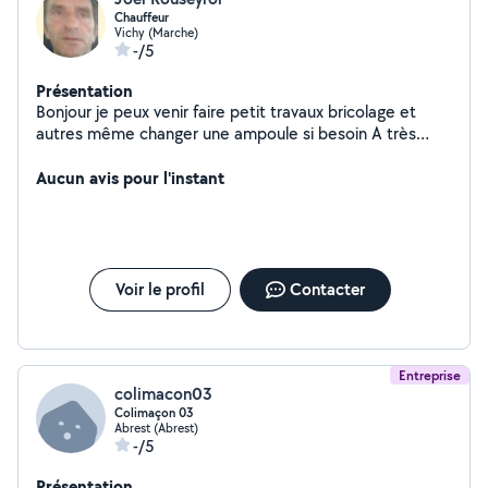
Chauffeur
Vichy (Marche)
-/5
Présentation
Bonjour je peux venir faire petit travaux bricolage et
autres même changer une ampoule si besoin A très
bientôt Poser moi vos problèmes je
répondraisCordialementJoel
Aucun avis pour l'instant
Voir le profil
Contacter
Entreprise
colimacon03
Colimaçon 03
Abrest (Abrest)
-/5
Présentation