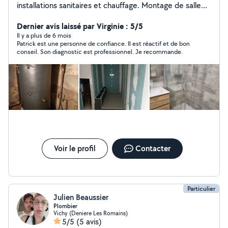
installations sanitaires et chauffage. Montage de salle
de salle de bain (pose receveur,pose meuble vasque,
pose wc, pose de robinetterie) Création d' installation
Dernier avis laissé par Virginie : 5/5
sanitaire et chauffage ( tuyauterie ) d' un Point A à un
Il y a plus de 6 mois
Patrick est une personne de confiance. Il est réactif et de bon
Point B. Pose de radiateur et chaudière. Pose de moteur
conseil. Son diagnostic est professionnel. Je recommande.
VMC et ses conduits.
Voir le profil
Contacter
Particulier
Julien Beaussier
Plombier
Vichy (Deniere Les Romains)
5/5
(5 avis)