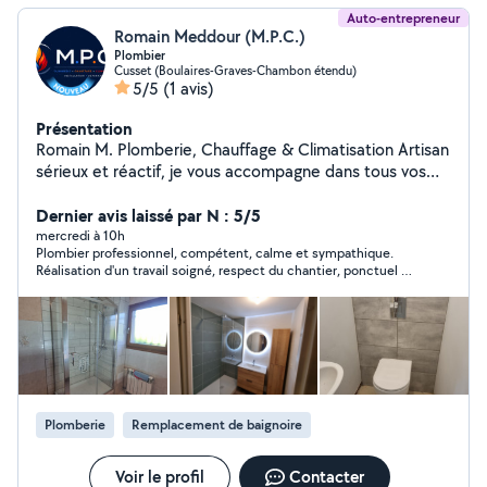
Auto-entrepreneur
Romain Meddour (M.P.C.)
Plombier
Cusset (Boulaires-Graves-Chambon étendu)
5/5
(1 avis)
Présentation
Romain M. Plomberie, Chauffage & Climatisation Artisan
sérieux et réactif, je vous accompagne dans tous vos
travaux de plomberie, chauffage et climatisation, en
neuf comme en rénovation. N'hésitez pas à me
Dernier avis laissé par N : 5/5
contacter pour échanger sur votre projet et obtenir un
mercredi à 10h
Plombier professionnel, compétent, calme et sympathique.
devis.
Réalisation d'un travail soigné, respect du chantier, ponctuel et
agréable. Je conseille vivement cette personne qui a en plus
tout le matériel nécessaire pour faire un travail de qualité.
Plomberie
Remplacement de baignoire
Voir le profil
Contacter