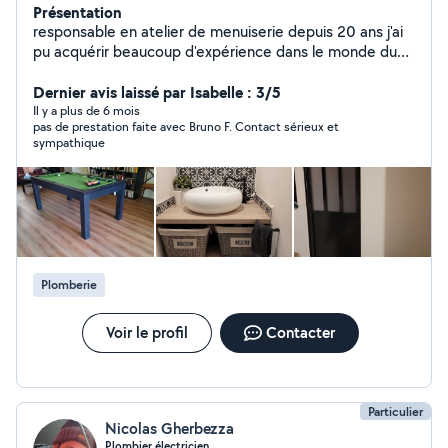
Présentation
responsable en atelier de menuiserie depuis 20 ans j'ai
pu acquérir beaucoup d'expérience dans le monde du
batiment, je touche à tous. menuiserie bois, alu, pvc.
montage cuisine, dressing et salle de bain. rénovation
Dernier avis laissé par Isabelle : 3/5
intérieure . depuis je suis professionnel en menuiserie
Il y a plus de 6 mois
pas de prestation faite avec Bruno F. Contact sérieux et
intérieure extérieure cuisine équipée salle de bain et
sympathique
dressing. cloison verrière.
Plomberie
Voir le profil
Contacter
Particulier
Nicolas Gherbezza
Plombier électricien