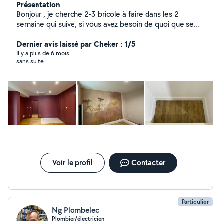
Présentation
Bonjour , je cherche 2-3 bricole à faire dans les 2
semaine qui suive, si vous avez besoin de quoi que se
soit de manutention ou même de peinture , placo vous
pouvez m'appeler sur mon numéro. Cordialement, Mr
Dernier avis laissé par Cheker : 1/5
Chignol.
Il y a plus de 6 mois
sans suite
Voir le profil
Contacter
Particulier
Ng Plombelec
Plombier/électricien