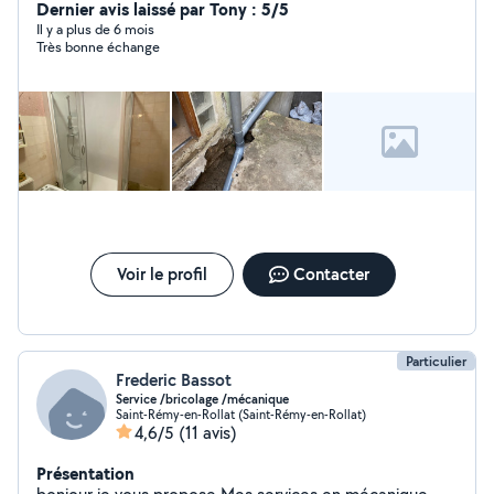
N'hésitez pas à me contacter en cas de besoin.
Dernier avis laissé par Tony : 5/5
Il y a plus de 6 mois
Très bonne échange
Voir le profil
Contacter
Particulier
Frederic Bassot
Service /bricolage /mécanique
Saint-Rémy-en-Rollat (Saint-Rémy-en-Rollat)
4,6/5
(11 avis)
Présentation