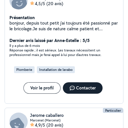
4,5/5
(20 avis)
Présentation
bonjour, depuis tout petit j'ai toujours été passionné par
le bricolage.Je suis de nature calme patient et
réfléchi,toujours ponctuel à mes rendez-vous .C'est avec
un grand plaisir que je viendrais améliorer votre
Dernier avis laissé par Anne-Estelle : 5/5
quotidien.
Il y a plus de 6 mois
Réponse rapide ; il est sérieux. Les travaux nécessitent un
professionnel mais je ferai appel à lui pour d'autres travaux.
Plomberie
Installation de lavabo
Voir le profil
Contacter
Particulier
Jerome caballero
Marcenat (Marcenat)
4,9/5
(20 avis)